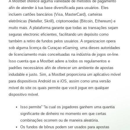
A Mostbet oferece alguma variedade de métodos de pagamento
afin de atender à tua base diversificada para usuários. Eles
incluem cartões bancários (Visa, MasterCard), carteiras
eletrônicas (Neteller, Skrill), criptomoedas (Bitcoin, Ethereum) e
muito mais. A plataforma garante que todas as transações sejam
seguras electronic eficientes, facilitando um depósito como
também a retiro de fundos pelos usuários. A organizacion opera
sob alguma licença da Curaçao eGaming, uma dieses autoridades
de licenciamento mais conceituadas na indústria de jogos on-line.
Isso cuenta que a Mostbet adere a todos os regulamentos e
padrões necessários afin de oferecer um ambiente de apostas
indudable e justo. Sim, a Mostbet proporciona um aplicativo móvel
para dispositivos Android os e iOS, assim como uma versão
móvel do site os quais permite que você jogue em qualquer
dispositivo móvel.
Isso permite” “la cual os jogadores ganhem uma quantia
significante de dinheiro no momento em que certas
combinações ocorrem ou de maneira aleatória.
Os fundos de bônus podem ser usados para apostas