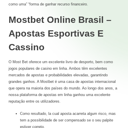
como uma” “forma de ganhar recurso financeiro.
Mostbet Online Brasil –
Apostas Esportivas E
Cassino
O Most Bet oferece um excelente livro de desporto, bem como
jogos populares de casino em linha. Ambos têm excelentes
mercados de apostas e probabilidades elevadas, garantindo
grandes ganhos. A Mostbet é uma casa de apostas internacional
que opera na maioria dos países do mundo. Ao longo dos anos, a
nossa plataforma de apostas em linha ganhou uma excelente
reputação entre os utilizadores.
Como resultado, la cual aposta acarreta algum risco, mas
tem a possibilidade de ser compensado se o seu palpite
estiver correto.