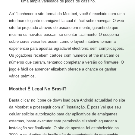
uma ampla variedade de jogos de cassino.
Ao” “conhecer o site formal da Mostbet, você é recebido com uma
interface elegante e amigável la cual é fácil sobre navegar. O web
site foi projetado através do usuário em mente, garantindo que
mesmo os novatos possam se orientar facilmente. O esquema
sobre cores vibrantes assim como o layout intuitivo tornam a
experiência para apostas agradável electronic sem complicações.
Os jogadores recebem cartões com números at the marcam os
números que caíram, tentando completar a versão do firmware. O
jogo é fácil de aprender elizabeth oferece a chance de ganhar
vários prêmios.
Mostbet É Legal No Brasil?
Basta clicar no ícone de down load para Android actualidad no site
da Mostbet e prosseguir com a” “instalação. É possível que seu
celular solicite autorização para dar aplicativos de amalgames
externas, basta executar esta permissão elizabeth aguardar a
instalação ser finalizada. O site de apostas foi estabelecido na
2009, e os direitos da huella são de propriedade da companhia