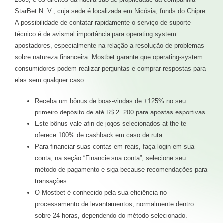
StarBet N. V., cuja sede é localizada em Nicósia, funds do Chipre.
A possibilidade de contatar rapidamente o serviço de suporte
técnico é de avismal importância para operating system
apostadores, especialmente na relação a resolução de problemas
sobre natureza financeira. Mostbet garante que operating-system
consumidores podem realizar perguntas e comprar respostas para
elas sem qualquer caso.
Receba um bônus de boas-vindas de +125% no seu
primeiro depósito de até R$ 2. 200 para apostas esportivas.
Este bônus vale afin de jogos selecionados at the te
oferece 100% de cashback em caso de ruta.
Para financiar suas contas em reais, faça login em sua
conta, na seção “Financie sua conta”, selecione seu
método de pagamento e siga because recomendações para
transações.
O Mostbet é conhecido pela sua eficiência no
processamento de levantamentos, normalmente dentro
sobre 24 horas, dependendo do método selecionado.