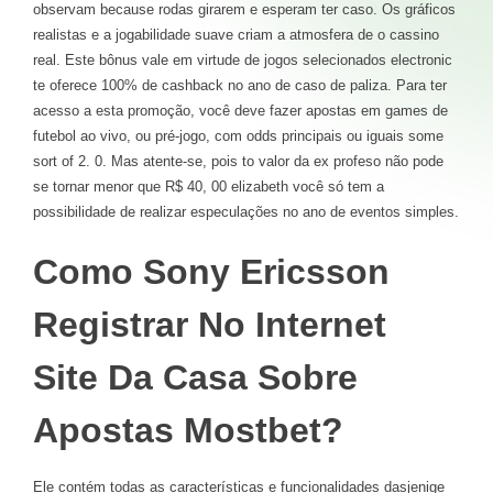
observam because rodas girarem e esperam ter caso. Os gráficos
realistas e a jogabilidade suave criam a atmosfera de o cassino
real. Este bônus vale em virtude de jogos selecionados electronic
te oferece 100% de cashback no ano de caso de paliza. Para ter
acesso a esta promoção, você deve fazer apostas em games de
futebol ao vivo, ou pré-jogo, com odds principais ou iguais some
sort of 2. 0. Mas atente-se, pois to valor da ex profeso não pode
se tornar menor que R$ 40, 00 elizabeth você só tem a
possibilidade de realizar especulações no ano de eventos simples.
Como Sony Ericsson
Registrar No Internet
Site Da Casa Sobre
Apostas Mostbet?
Ele contém todas as características e funcionalidades dasjenige