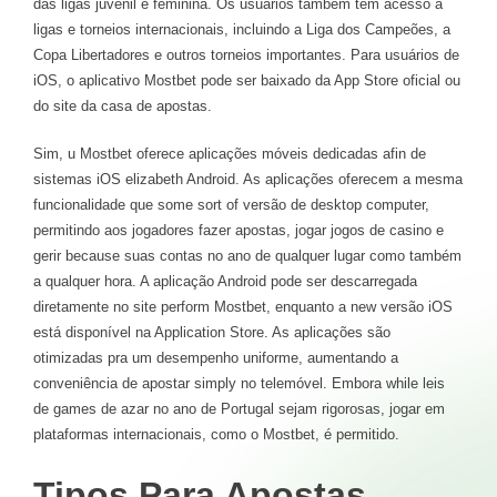
das ligas juvenil e feminina. Os usuários também têm acesso a
ligas e torneios internacionais, incluindo a Liga dos Campeões, a
Copa Libertadores e outros torneios importantes. Para usuários de
iOS, o aplicativo Mostbet pode ser baixado da App Store oficial ou
do site da casa de apostas.
Sim, u Mostbet oferece aplicações móveis dedicadas afin de
sistemas iOS elizabeth Android. As aplicações oferecem a mesma
funcionalidade que some sort of versão de desktop computer,
permitindo aos jogadores fazer apostas, jogar jogos de casino e
gerir because suas contas no ano de qualquer lugar como também
a qualquer hora. A aplicação Android pode ser descarregada
diretamente no site perform Mostbet, enquanto a new versão iOS
está disponível na Application Store. As aplicações são
otimizadas pra um desempenho uniforme, aumentando a
conveniência de apostar simply no telemóvel. Embora while leis
de games de azar no ano de Portugal sejam rigorosas, jogar em
plataformas internacionais, como o Mostbet, é permitido.
Tipos Para Apostas