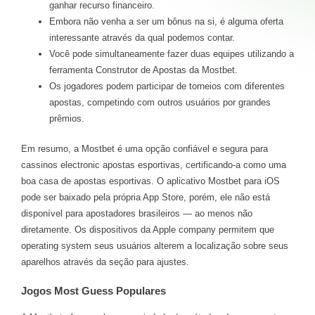
ganhar recurso financeiro.
Embora não venha a ser um bônus na si, é alguma oferta
interessante através da qual podemos contar.
Você pode simultaneamente fazer duas equipes utilizando a
ferramenta Construtor de Apostas da Mostbet.
Os jogadores podem participar de torneios com diferentes
apostas, competindo com outros usuários por grandes
prêmios.
Em resumo, a Mostbet é uma opção confiável e segura para
cassinos electronic apostas esportivas, certificando-a como uma
boa casa de apostas esportivas. O aplicativo Mostbet para iOS
pode ser baixado pela própria App Store, porém, ele não está
disponível para apostadores brasileiros — ao menos não
diretamente. Os dispositivos da Apple company permitem que
operating system seus usuários alterem a localização sobre seus
aparelhos através da seção para ajustes.
Jogos Most Guess Populares