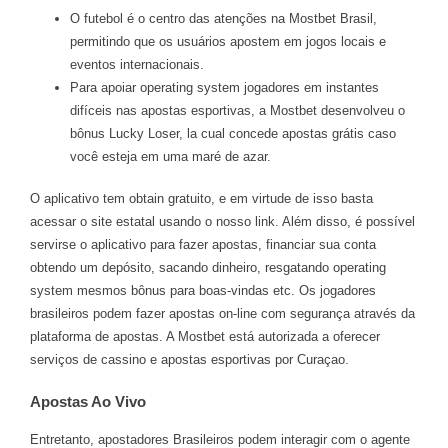
O futebol é o centro das atenções na Mostbet Brasil,
permitindo que os usuários apostem em jogos locais e
eventos internacionais.
Para apoiar operating system jogadores em instantes
difíceis nas apostas esportivas, a Mostbet desenvolveu o
bônus Lucky Loser, la cual concede apostas grátis caso
você esteja em uma maré de azar.
O aplicativo tem obtain gratuito, e em virtude de isso basta
acessar o site estatal usando o nosso link. Além disso, é possível
servirse o aplicativo para fazer apostas, financiar sua conta
obtendo um depósito, sacando dinheiro, resgatando operating
system mesmos bônus para boas-vindas etc. Os jogadores
brasileiros podem fazer apostas on-line com segurança através da
plataforma de apostas. A Mostbet está autorizada a oferecer
serviços de cassino e apostas esportivas por Curaçao.
Apostas Ao Vivo
Entretanto, apostadores Brasileiros podem interagir com o agente