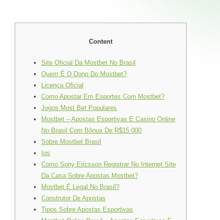
Content
Site Oficial Da Mostbet No Brasil
Quem É O Dono Do Mostbet?
Licença Oficial
Como Apostar Em Esportes Com Mostbet?
Jogos Most Bet Populares
Mostbet – Apostas Esportivas E Casino Online
No Brasil Com Bônus De R$15 000
Sobre Mostbet Brasil
Ios
Como Sony Ericsson Registrar No Internet Site
Da Casa Sobre Apostas Mostbet?
Mostbet É Legal No Brasil?
Construtor De Apostas
Tipos Sobre Apostas Esportivas