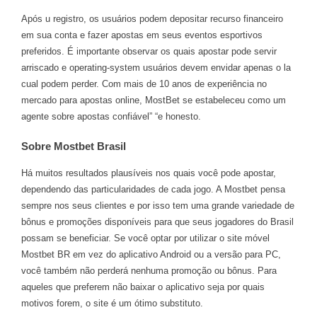
Após u registro, os usuários podem depositar recurso financeiro
em sua conta e fazer apostas em seus eventos esportivos
preferidos. É importante observar os quais apostar pode servir
arriscado e operating-system usuários devem envidar apenas o la
cual podem perder. Com mais de 10 anos de experiência no
mercado para apostas online, MostBet se estabeleceu como um
agente sobre apostas confiável” “e honesto.
Sobre Mostbet Brasil
Há muitos resultados plausíveis nos quais você pode apostar,
dependendo das particularidades de cada jogo. A Mostbet pensa
sempre nos seus clientes e por isso tem uma grande variedade de
bônus e promoções disponíveis para que seus jogadores do Brasil
possam se beneficiar. Se você optar por utilizar o site móvel
Mostbet BR em vez do aplicativo Android ou a versão para PC,
você também não perderá nenhuma promoção ou bônus. Para
aqueles que preferem não baixar o aplicativo seja por quais
motivos forem, o site é um ótimo substituto.