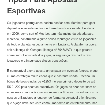
Esportivas
Os jogadores portugueses podem confiar zero Mostbet para gerir
depósitos e levantamentos de forma holistica e rápida. Fundada
em 2009, some sort of Mostbet tem néanmoins da década para
mercado, construindo alguma sólida reputação entre os jogadores
de todo o planeta, especialmente em England. A plataforma opera
sob a licença de Curaçao (licença nº 8048/JAZ), o que garante
some sort of equidade dos jogos, a segurança dos dados dos
jogadores e a integridade dieses transações.
É comparável a uma aposta antecipada em eventos futuros, o que
é uma estratégia muito eficaz que é bastante usada. Receba um
bônus de boas-vindas de +125% no seu primeiro depósito de até
R$ 2. 200 para apostas esportivas. Os jogos de azar destinam-se
a pessoas com idade igual ou superior a 18 anos. Incentivamos os
nossos utilizadores a jogarem de forma responsável e lembramos
que o jogo deve ser visto como uma forma de entretenimento, não