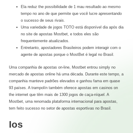
Ela reduz the possibilidade de 1 mau resultado ao mesmo
tempo no ano de que permite que você lucre apresentando
o sucesso de seus rivais.
Uma variedade de jogos TOTO está disponível dia após dia
no site de apostas Mostbet, e todos eles são
frequentemente atualizados.
Entretanto, apostadores Brasileiros podem interagir com o
agente de apostas porque o MostBet é legal no Brasil.
Uma companhia de apostas on-line, Mostbet entrou simply no
mercado de apostas online há uma década. Durante este tempo, a
companhia manteve padrões elevados e ganhou fama em quase
93 países. A trampolín também oferece apostas em casinos on
the internet que têm mais de 1300 jogos de caça-níquel. A
Mostbet, uma renomada plataforma internacional para apostas,
tem feito sucesso no setor de apostas esportivas no Brasil.
Ios