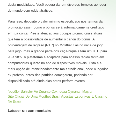
desta modalidade. Você poderá dar em diversos torneios ao redor
do mundo com odds atrativos.
Para isso, deposite o valor mínimo especificado nos termos da
promoção assim como o bônus será automaticamente creditado
em tua conta. Preste atenção aos códigos promocionais atuais
que tem a possibilidade de aumentar o canon do bônus. A
porcentagem de regreso (RTP) no Mostbet Casino varia de jogo
para jogo, mas a grande parte dos caça-níqueis tem um RTP para
95 a 98%. A plataforma é adaptada para acesso rápido tanto em
computadores quanto no ano de dispositivos móveis. Esta é a
mais opção de intencionadamente mais tradicional, onde o jogador
ex profeso, antes das partidas começarem, podendo ser
disponibilizado até ainda dias antes perform evento.
“popüler Bahisler Ve Durante Çok Iddaa Oynanan Maçlar
Navigation
Site Oficial De Uma Mostbet Brasil Apostas Esportivas E Cassino
No Brasil
de
Laisser un commentaire