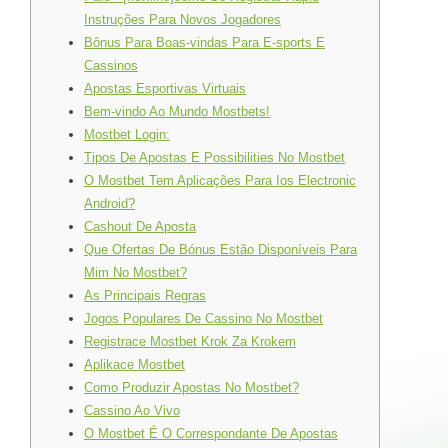
Instruções Para Novos Jogadores
Bônus Para Boas-vindas Para E-sports E
Cassinos
Apostas Esportivas Virtuais
Bem-vindo Ao Mundo Mostbets!
Mostbet Login:
Tipos De Apostas E Possibilities No Mostbet
O Mostbet Tem Aplicações Para Ios Electronic
Android?
Cashout De Aposta
Que Ofertas De Bónus Estão Disponíveis Para
Mim No Mostbet?
As Principais Regras
Jogos Populares De Cassino No Mostbet
Registrace Mostbet Krok Za Krokem
Aplikace Mostbet
Como Produzir Apostas No Mostbet?
Cassino Ao Vivo
O Mostbet É O Correspondante De Apostas