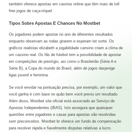
também oferece apostas em casinos online que têm mais de toll
free jogos de caça-níquel.
Tipos Sobre Apostas E Chances No Mostbet
Os jogadores podem apostar no ano de diferentes resultados
enquanto observam as rodas girarem e esperam ter sorte. Os
gráficos realistas elizabeth a jogabilidade cansino criam a clima de
um cassino real. Os fãs de futebol tem a possibilidade de apostar
em competições de prestígio, asi como o Brasileirão (Série A e
Série B), a Copa do mundo do Brasil, além de jogos dasjenige
ligas juvenil e feminina.
Se você envidar na pontuação precisa, por exemplo, um valor que
você ganha é com base no quão bem você previu um resultado.
Além disso, Mostbet site oficial está associado ao Serviço de
Apostas Independentes (IBAS). Isto assegura que quaisquer
questões entre jogadores e casas para apostas são resolvidas
sem preconceitos. Mostbet br oferece um fundo de compensação
para resolver rápida e fiavelmente disputas relativas a lucro.