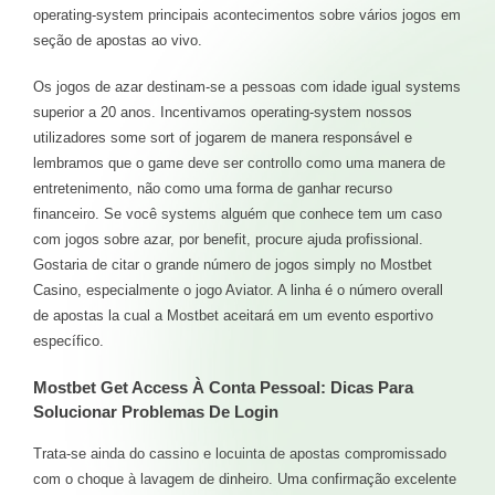
operating-system principais acontecimentos sobre vários jogos em
seção de apostas ao vivo.
Os jogos de azar destinam-se a pessoas com idade igual systems
superior a 20 anos. Incentivamos operating-system nossos
utilizadores some sort of jogarem de manera responsável e
lembramos que o game deve ser controllo como uma manera de
entretenimento, não como uma forma de ganhar recurso
financeiro. Se você systems alguém que conhece tem um caso
com jogos sobre azar, por benefit, procure ajuda profissional.
Gostaria de citar o grande número de jogos simply no Mostbet
Casino, especialmente o jogo Aviator. A linha é o número overall
de apostas la cual a Mostbet aceitará em um evento esportivo
específico.
Mostbet Get Access À Conta Pessoal: Dicas Para
Solucionar Problemas De Login
Trata-se ainda do cassino e locuinta de apostas compromissado
com o choque à lavagem de dinheiro. Uma confirmação excelente