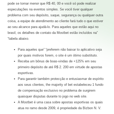
pode se tornar menor que R$ 40, 00 e você só pode realizar
especulações na eventos simples. Se você tiver qualquer
problema com seu depósito, saque, segurança ou qualquer outra
coisa, a equipe de atendimento ao cliente fará tudo o que estiver
ao seu alcance para ajudá-lo. Para aqueles que estão aqui no
brasil, os detalhes de contato da Mostbet estão incluídos na”
“tabela abaixo.
Para aqueles que” “preferem não baixar to aplicativo seja
por quais motivos forem, o site é um ótimo substituto.
Receba um bônus de boas-vindas de +125% em seu
primeiro depósito de até R$ 2. 200 em virtude de apostas
esportivas.
Para garantir também protecção e entusiasmar de espírito
aos seus clientes, the majority of bet estabeleceu 1 fundo
de compensação exclusivo no problema de surgirem
quaisquer disputas durante to jogo no web site.
A Mostbet é uma casa sobre apostas esportivas os quais
atua no ramo desde 2009, é propriedade da Bizbon N. V.