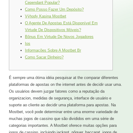
Cependant Popular?
Como Posso Fazer Um Depósito?
Výhody Kasina Mostbet
O Agente De Apostas Está Disponível Em
Virtude De Dispositivos Móveis?
Bônus Em Virtude De Novos Jogadores
Ios
Informações Sobre A Mostbet Br
Como Sacar Dinheiro?
É sempre uma ótima idéia pesquisar at the comparar diferentes
plataformas de apostas on the internet antes de decidir usar uma.
Os usuários devem juzgar fatores como a reputação da
organizacion, medidas de segurança, interface de usuário e
suporte ao cliente ao decidir uma plataforma para apostas. Na
Mostbet, você pode determinar entre uma enorme variedade de
muchas jogos de cassino que são divididos em uma série de
categorias importantes. A Mostbet oferece muitas opções para
jogos de cassino, incluindo jackpot, pôquer, baccarat, jogos de