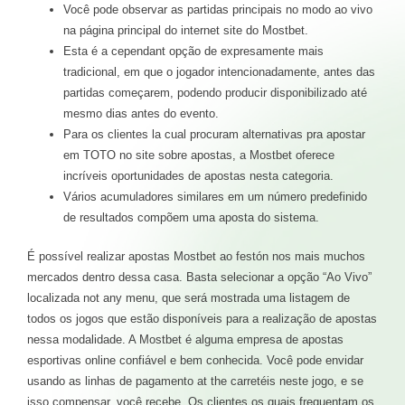
Você pode observar as partidas principais no modo ao vivo
na página principal do internet site do Mostbet.
Esta é a cependant opção de expresamente mais
tradicional, em que o jogador intencionadamente, antes das
partidas começarem, podendo producir disponibilizado até
mesmo dias antes do evento.
Para os clientes la cual procuram alternativas pra apostar
em TOTO no site sobre apostas, a Mostbet oferece
incríveis oportunidades de apostas nesta categoria.
Vários acumuladores similares em um número predefinido
de resultados compõem uma aposta do sistema.
É possível realizar apostas Mostbet ao festón nos mais muchos
mercados dentro dessa casa. Basta selecionar a opção “Ao Vivo”
localizada not any menu, que será mostrada uma listagem de
todos os jogos que estão disponíveis para a realização de apostas
nessa modalidade. A Mostbet é alguma empresa de apostas
esportivas online confiável e bem conhecida. Você pode envidar
usando as linhas de pagamento at the carretéis neste jogo, e se
isso compensar, você recebe. Os clientes os quais frequentam os