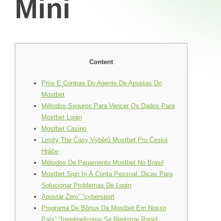
Mini
Content
Prós E Contras Do Agente De Apostas Do
Mostbet
Métodos Seguros Para Vencer Os Dados Para
Mostbet Login
Mostbet Casino
Limity The Časy Výběrů Mostbet Pro České
Hráče
Métodos De Pagamento Mostbet No Brasil
Mostbet Sign In À Conta Pessoal: Dicas Para
Solucionar Problemas De Login
Apostar Zero” “cybersport
Programa De Bônus Da Mostbet Em Nosso
País” “[newline]como Se Registrar Rapid