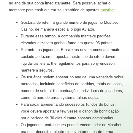
no ano de sua conta imediatamente. Será possível achar o
montante para cash out em seu histórico de apostas
mostbet
.
Gostaria de referir o grande número de jogos no Mostbet
Casino, de maneira especial o jogo Aviator.
Durante esse tempo, a companhia manteve padrões
elevados elizabeth ganhou fama em quase 93 países.
Portanto, os jogadores Brasileiros devem conseguir muito
cuidado ao fazerem apostas neste tipo de site e devem
liquidar as leis at the regulamentos para sony ericsson
manterem seguros.
Os usuários podem apostar no ano de uma variedade sobre
mercados, incluindo beneficios de partidas, totais de jogos,
número de sets at the pontuações individuais de jogadores,
como número de erros systems falhas duplas.
Para sacar apresentando sucesso os fundos do bônus,
você deverá apostar a few vezes o canon da bonificação
por o período de 30 dias durante apostas combinadas.
Os jogadores portugueses podem encomendar no Mostbet
pra gerir depósitos electronic levantamentos de forma