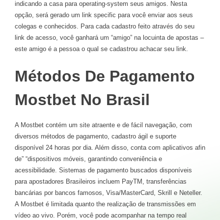
indicando a casa para operating-system seus amigos. Nesta
opção, será gerado um link specific para você enviar aos seus
colegas e conhecidos. Para cada cadastro feito através do seu
link de acesso, você ganhará um “amigo” na locuinta de apostas –
este amigo é a pessoa o qual se cadastrou achacar seu link.
Métodos De Pagamento
Mostbet No Brasil
A Mostbet contém um site atraente e de fácil navegação, com
diversos métodos de pagamento, cadastro ágil e suporte
disponível 24 horas por dia. Além disso, conta com aplicativos afin
de” “dispositivos móveis, garantindo conveniência e
acessibilidade. Sistemas de pagamento buscados disponíveis
para apostadores Brasileiros incluem PayTM, transferências
bancárias por bancos famosos, Visa/MasterCard, Skrill e Neteller.
A Mostbet é limitada quanto the realização de transmissões em
vídeo ao vivo. Porém, você pode acompanhar na tempo real