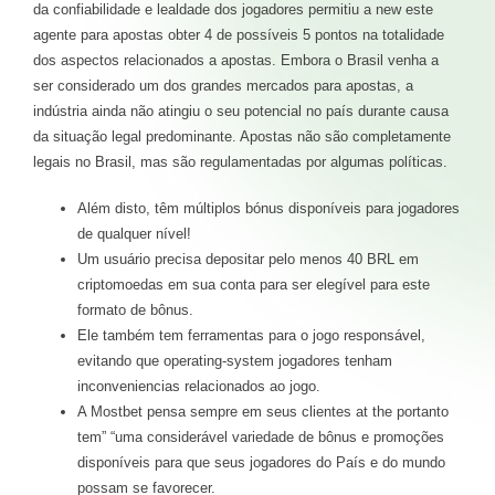
da confiabilidade e lealdade dos jogadores permitiu a new este
agente para apostas obter 4 de possíveis 5 pontos na totalidade
dos aspectos relacionados a apostas. Embora o Brasil venha a
ser considerado um dos grandes mercados para apostas, a
indústria ainda não atingiu o seu potencial no país durante causa
da situação legal predominante. Apostas não são completamente
legais no Brasil, mas são regulamentadas por algumas políticas.
Além disto, têm múltiplos bónus disponíveis para jogadores
de qualquer nível!
Um usuário precisa depositar pelo menos 40 BRL em
criptomoedas em sua conta para ser elegível para este
formato de bônus.
Ele também tem ferramentas para o jogo responsável,
evitando que operating-system jogadores tenham
inconveniencias relacionados ao jogo.
A Mostbet pensa sempre em seus clientes at the portanto
tem” “uma considerável variedade de bônus e promoções
disponíveis para que seus jogadores do País e do mundo
possam se favorecer.