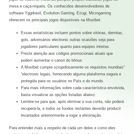
mesa e caça-níqueis. Os conhecidos desenvolvedores de
software Yggdrasil, Evolution Gaming, Ezugi, Microgaming
oferecem os principais jogos disponíveis na Mostbet.
Essas estatísticas incluem pontos sobre vitórias, derrotas,
gols, adversários electronic outras ocasiões seja para
jogadores particulares quanto para equipes inteiras.
Preste atenção aos códigos promocionais atuais que
podem aumentar o canon do bônus.
A Mostbet cumpre scrupolosamente os requisitos mundiais”
“electronic legais, fornecendo alguma plataforma segura e
protegida para os usuários no País e do mundo.
Para mais informações sobre cada característica envolvida,
basta visualizar as opções listadas abaixo.
Lembre-se para que, após eliminar a sua conta, não poderá
recuperá-la, e todos os fundos restantes deverão producir
levantados anteriormente a rogar a eliminação.
Para entender mais a respeito de cada um deles e como eles