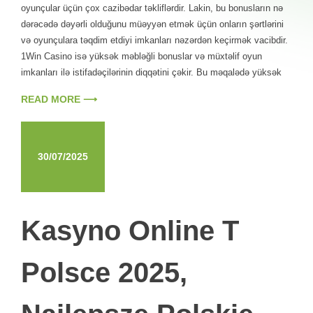
oyunçular üçün çox cazibədar təkliflərdir. Lakin, bu bonusların nə
Dəyərlidirmi?
1Win
dərəcədə dəyərli olduğunu müəyyən etmək üçün onların şərtlərini
Casino-
və oyunçulara təqdim etdiyi imkanları nəzərdən keçirmək vacibdir.
nun
1Win Casino isə yüksək məbləğli bonuslar və müxtəlif oyun
İmkanları
imkanları ilə istifadəçilərinin diqqətini çəkir. Bu məqalədə yüksək
Necədir?
READ MORE ⟶
30/07/2025
Kasyno Online T
Polsce 2025,