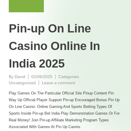
Pin-up On Line
Casino Online In
India 2025
By
David
02/08/2025
Categories:
on
Uncategorized
Leave a comment
Pin-
Play Games On The Particular Official Site Pinup Content Pin
up
Way Up Official Player Support Pin-up Encouraged Bonus Pin Up
On
On Line Casino: Online Gaming And Sports Betting Types Of
Line
Casino
Sports Inside Pin-up Bet India Play Demonstration Games Or For
Online
Real Money! Join Pin-up Affiliate Marketing Program Types
In
Associated With Games At Pin Up Casino