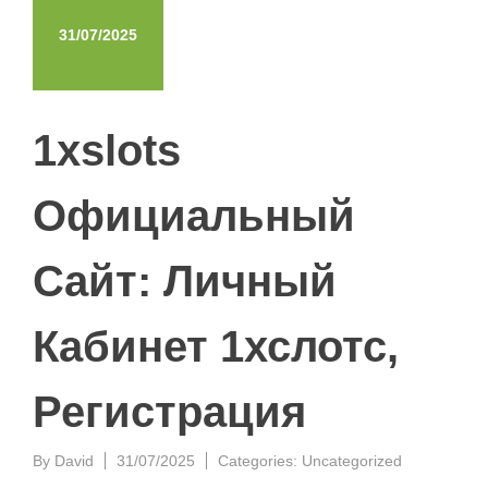
31/07/2025
1xslots
Официальный
Сайт: Личный
Кабинет 1хслотс,
Регистрация
By
David
31/07/2025
Categories:
Uncategorized