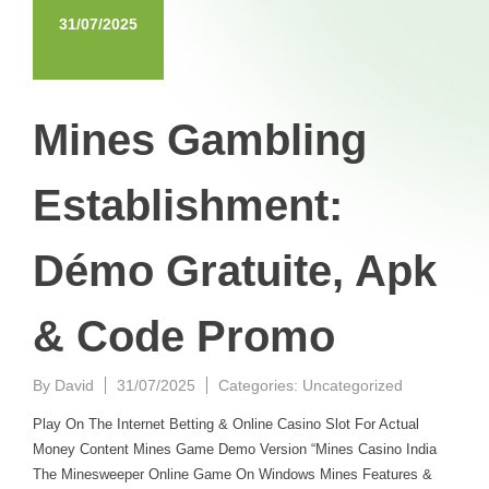
31/07/2025
Mines Gambling
Establishment:
Démo Gratuite, Apk
& Code Promo
By
David
31/07/2025
Categories:
Uncategorized
Play On The Internet Betting & Online Casino Slot For Actual
Money Content Mines Game Demo Version “Mines Casino India
The Minesweeper Online Game On Windows Mines Features &