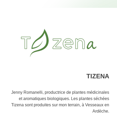
TIZENA
Jenny Romanelli, productrice de plantes médicinales
et aromatiques biologiques. Les plantes séchées
Tizena sont produites sur mon terrain, à Vesseaux en
Ardèche.