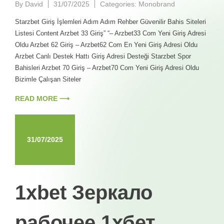
By
David
31/07/2025
Categories:
Monobrand
Starzbet Giriş İşlemleri Adım Adım Rehber Güvenilir Bahis Siteleri
Listesi Content Arzbet 33 Giriş” “– Arzbet33 Com Yeni Giriş Adresi
Oldu Arzbet 62 Giriş – Arzbet62 Com En Yeni Giriş Adresi Oldu
Arzbet Canlı Destek Hattı Giriş Adresi Desteği Starzbet Spor
Bahisleri Arzbet 70 Giriş – Arzbet70 Com Yeni Giriş Adresi Oldu
Bizimle Çalışan Siteler
READ MORE ⟶
31/07/2025
1xbet Зеркало
рабочее 1хбет