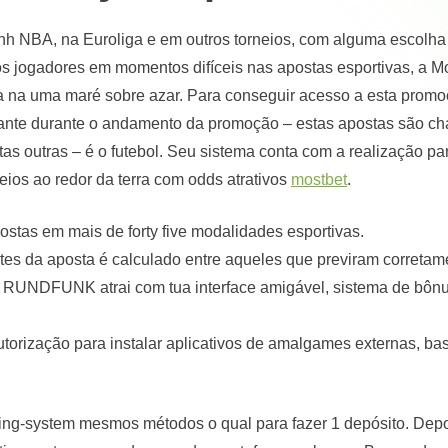
h NBA, na Euroliga e em outros torneios, com alguma escolha d
 os jogadores em momentos difíceis nas apostas esportivas, a 
a na uma maré sobre azar. Para conseguir acesso a esta promoç
pitante durante o andamento da promoção – estas apostas são c
s outras – é o futebol. Seu sistema conta com a realização pa
ios ao redor da terra com odds atrativos
mostbet
.
ostas em mais de forty five modalidades esportivas.
ntes da aposta é calculado entre aqueles que previram corretam
RUNDFUNK atrai com tua interface amigável, sistema de bônu
autorização para instalar aplicativos de amalgames externas, ba
ing-system mesmos métodos o qual para fazer 1 depósito. Depois