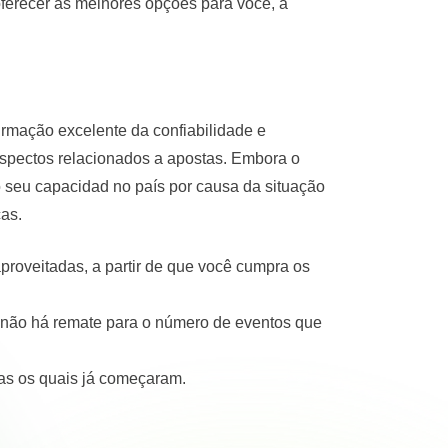
oferecer as melhores opções para você, a
rmação excelente da confiabilidade e
 aspectos relacionados a apostas. Embora o
o seu capacidad no país por causa da situação
cas.
proveitadas, a partir de que você cumpra os
h não há remate para o número de eventos que
das os quais já começaram.