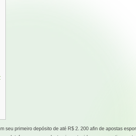
r
eu primeiro depósito de até R$ 2. 200 afin de apostas espor