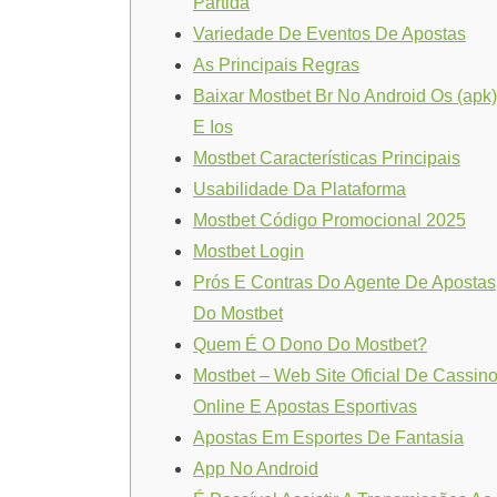
Partida
Variedade De Eventos De Apostas
As Principais Regras
Baixar Mostbet Br No Android Os (apk)
E Ios
Mostbet Características Principais
Usabilidade Da Plataforma
Mostbet Código Promocional 2025
Mostbet Login
Prós E Contras Do Agente De Apostas
Do Mostbet
Quem É O Dono Do Mostbet?
Mostbet – Web Site Oficial De Cassin
Online E Apostas Esportivas
Apostas Em Esportes De Fantasia
App No Android