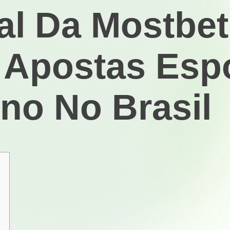
al Da Mostbet
o Apostas Espo
no No Brasil