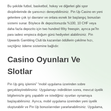
Bu şekilde futbol, basketbol, hokey ve diğerleri gibi spor
disiplinlerinde de şansınızı deneyebilirsiniz. Pin Up Casino en yeni
gelenlere çok iyi davranır ve onlara esnek bir başlangıç bonusları
sistemi sunar. Böylece ilk depozitonuzda %100, 10 CHF veya
daha fazla depozito için two hundred fifity freespin, ayrıca pe?in
para iadesi empieza doğum günü hediyeleri alabilirsiniz. Pin
Upwards Gambling Club’da kazanılan ödüllerin çekilme hızı,
seçtiğiniz ödeme sistemine bağlıdır.
Casino Oyunları Ve
Slotlar
Pin Up giriş işlemini” “mobil uygulama üzerinden sobre
gerçekleştirebilirsiniz. Uygulamayı indirdikten sonra, mevcut üyelik
bilgilerinizle giriş yapabilir ve istediğiniz oyunları oynamaya
başlayabilirsiniz. Ayrıca, mobil uygulama üzerinden yeni üyelik
oluşturabilir ve Pin Up bonuslarından yararlanabilirsiniz. Uygulama,