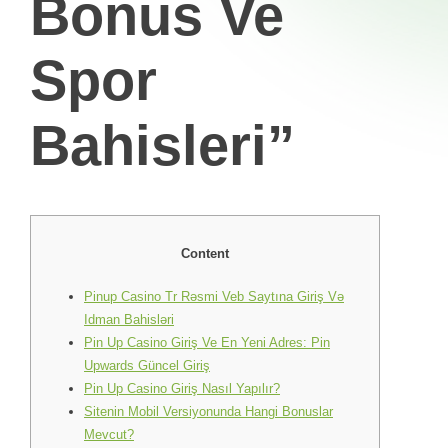
Bonus Ve
Spor
Bahisleri”
Content
Pinup Casino Tr Rəsmi Veb Saytına Giriş Və
Idman Bahisləri
Pin Up Casino Giriş Ve En Yeni Adres: Pin
Upwards Güncel Giriş
Pin Up Casino Giriş Nasıl Yapılır?
Sitenin Mobil Versiyonunda Hangi Bonuslar
Mevcut?