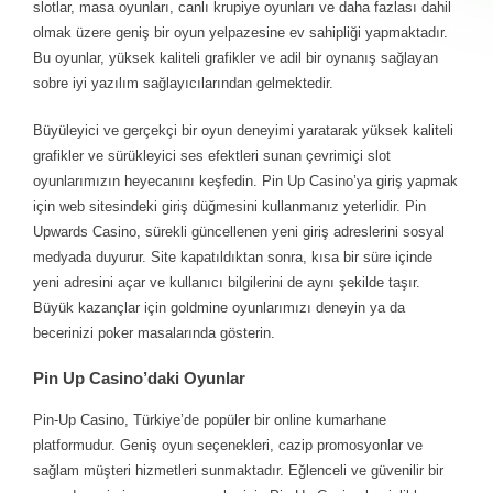
slotlar, masa oyunları, canlı krupiye oyunları ve daha fazlası dahil
olmak üzere geniş bir oyun yelpazesine ev sahipliği yapmaktadır.
Bu oyunlar, yüksek kaliteli grafikler ve adil bir oynanış sağlayan
sobre iyi yazılım sağlayıcılarından gelmektedir.
Büyüleyici ve gerçekçi bir oyun deneyimi yaratarak yüksek kaliteli
grafikler ve sürükleyici ses efektleri sunan çevrimiçi slot
oyunlarımızın heyecanını keşfedin. Pin Up Casino’ya giriş yapmak
için web sitesindeki giriş düğmesini kullanmanız yeterlidir. Pin
Upwards Casino, sürekli güncellenen yeni giriş adreslerini sosyal
medyada duyurur. Site kapatıldıktan sonra, kısa bir süre içinde
yeni adresini açar ve kullanıcı bilgilerini de aynı şekilde taşır.
Büyük kazançlar için goldmine oyunlarımızı deneyin ya da
becerinizi poker masalarında gösterin.
Pin Up Casino’daki Oyunlar
Pin-Up Casino, Türkiye’de popüler bir online kumarhane
platformudur. Geniş oyun seçenekleri, cazip promosyonlar ve
sağlam müşteri hizmetleri sunmaktadır. Eğlenceli ve güvenilir bir