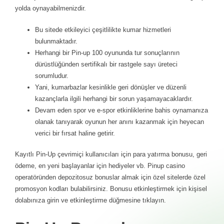
yolda oynayabilmenizdir.
Bu sitede etkileyici çeşitlilikte kumar hizmetleri
bulunmaktadır.
Herhangi bir Pin-up 100 oyununda tur sonuçlarının
dürüstlüğünden sertifikalı bir rastgele sayı üreteci
sorumludur.
Yani, kumarbazlar kesinlikle geri dönüşler ve düzenli
kazançlarla ilgili herhangi bir sorun yaşamayacaklardır.
Devam eden spor ve e-spor etkinliklerine bahis oynamanıza
olanak tanıyarak oyunun her anını kazanmak için heyecan
verici bir fırsat haline getirir.
Kayıtlı Pin-Up çevrimiçi kullanıcıları için para yatırma bonusu, geri
ödeme, en yeni başlayanlar için hediyeler vb. Pinup casino
operatöründen depozitosuz bonuslar almak için özel sitelerde özel
promosyon kodları bulabilirsiniz. Bonusu etkinleştirmek için kişisel
dolabınıza girin ve etkinleştirme düğmesine tıklayın.