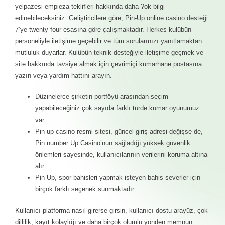
yelpazesi empieza teklifleri hakkında daha ?ok bilgi
edinebileceksiniz. Geliştiricilere göre, Pin-Up online casino desteği
7’ye twenty four esasına göre çalışmaktadır. Herkes kulübün
personeliyle iletişime geçebilir ve tüm sorularınızı yanıtlamaktan
mutluluk duyarlar. Kulübün teknik desteğiyle iletişime geçmek ve
site hakkında tavsiye almak için çevrimiçi kumarhane postasına
yazın veya yardım hattını arayın.
Düzinelerce şirketin portföyü arasından seçim
yapabileceğiniz çok sayıda farklı türde kumar oyunumuz
var.
Pin-up casino resmi sitesi, güncel giriş adresi değişse de,
Pin number Up Casino’nun sağladığı yüksek güvenlik
önlemleri sayesinde, kullanıcılarının verilerini koruma altına
alır.
Pin Up, spor bahisleri yapmak isteyen bahis severler için
birçok farklı seçenek sunmaktadır.
Kullanıcı platforma nasıl girerse girsin, kullanıcı dostu arayüz, çok
dillilik, kayıt kolaylığı ve daha birçok olumlu yönden memnun