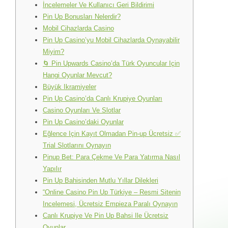
İncelemeler Ve Kullanıcı Geri Bildirimi
Pin Up Bonusları Nelerdir?
Mobil Cihazlarda Casino
Pin Up Casino’yu Mobil Cihazlarda Oynayabilir
Miyim?
🌀 Pin Upwards Casino’da Türk Oyuncular Için
Hangi Oyunlar Mevcut?
Büyük Ikramiyeler
Pin Up Casino’da Canlı Krupiye Oyunları
Casino Oyunları Ve Slotlar
Pin Up Casino’daki Oyunlar
Eğlence Için Kayıt Olmadan Pin-up Ücretsiz ✅
Trial Slotlarını Oynayın
Pinup Bet: Para Çekme Ve Para Yatırma Nasıl
Yapılır
Pin Up Bahisinden Mutlu Yıllar Dilekleri
“Online Casino Pin Up Türkiye – Resmi Sitenin
Incelemesi, Ücretsiz Empieza Paralı Oynayın
Canlı Krupiye Ve Pin Up Bahsi Ile Ücretsiz
Oyunlar