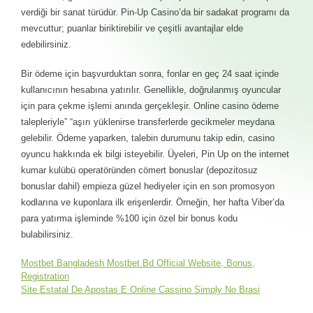
verdiği bir sanat türüdür. Pin-Up Casino’da bir sadakat programı da
mevcuttur; puanlar biriktirebilir ve çeşitli avantajlar elde
edebilirsiniz.
Bir ödeme için başvurduktan sonra, fonlar en geç 24 saat içinde
kullanıcının hesabına yatırılır. Genellikle, doğrulanmış oyuncular
için para çekme işlemi anında gerçekleşir. Online casino ödeme
talepleriyle” “aşırı yüklenirse transferlerde gecikmeler meydana
gelebilir. Ödeme yaparken, talebin durumunu takip edin, casino
oyuncu hakkında ek bilgi isteyebilir. Üyeleri, Pin Up on the internet
kumar kulübü operatöründen cömert bonuslar (depozitosuz
bonuslar dahil) empieza güzel hediyeler için en son promosyon
kodlarına ve kuponlara ilk erişenlerdir. Örneğin, her hafta Viber’da
para yatırma işleminde %100 için özel bir bonus kodu
bulabilirsiniz.
Mostbet Bangladesh Mostbet Bd Official Website, Bonus,
Navigation
Registration
Site Estatal De Apostas E Online Cassino Simply No Brasi
de