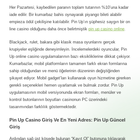
Her Pazartesi, kaybedilen paranın toplam tutarının %10’una kadar
iade edilir. Bir kumarbaz bahis oynayarak piyango bileti alabilir
empieza ödül çekilişine katılabilir. Pin Up’ın şüphesiz saygın bir on
line casino olduğunu daha önce belirtmiştik
pin up casino online
.
Blackjack, rulet, bakara gibi klasik masa oyunlarını gerçek
krupiyeler eşliğinde deneyimleyin. İncelemelerdeki oyuncular, Pin
Up online casino uygulamalarının bazı eksikliklerine dikkat çekiyor.
Kumarbazlar, mobil platformların tamamen farklı ekran formlarına
sahip olduğundan ve menü öğelerinin düzeninin değiştiğinden
şikayet ediyor. Mobil gadget’ları kullanarak oyun hizmetine girerken
gerekli seçenekleri hemen uyarlamak ve bulmak zordur. Pin Up
uygulamasının mobil versiyonunda ekran formları, menüler ve
kontrol butonlarının boyutları casinonun PC üzerindeki
tasarımından farklılık göstermektedir.
Pin Up Casino Giriş Ve En Yeni Adres: Pin Up Güncel
Giriş
Ardından sağ üst köşede bulunan “Kayıt Ol” butonuna tıklayarak