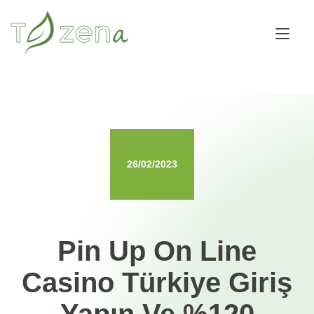
Skip
to
Tog
content
nav
26/02/2023
Pin Up On Line
Casino Türkiye Giriş