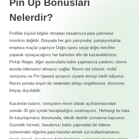
Pin Up Bonusları
Nelerdir?
Profilde kişisel bilgiler olmadan hesabınıza para çekmeniz
mümkün değildir. Dünyada her gün yarışmalar, şampiyonluklar
empieza maçlar yapılıyor Doğru sporu seçip doğru tercihler
yaparak oynayacağınız her bahisten afin de kazanabilirsiniz.
PinUp Wager, diğer oyuncularla bahis yapmanıza yardımcı olurve
anında ödemenizi almanızı sağlar. Resmi net sitesini, mobil
versiyonu ve Pin Upward aynasını ziyaret etmeyi teklif ediyoruz.
Resmi portala erişim bir nedenden dolayı engellenirse, ikincisine
ihtiyaç duyulabilir.
Kazanılan tutarın, sonuçların resmi olarak açıklanmasından
sonraki 30 gün içinde hesapladığını unutmayınız. Herhangi bir hata
ile karşılaşmanız durumunda, teknik destek uzmanına başvurun.
Güvenlik hizmeti, hesabınızı bahis yapmadan bir ödeme
sisteminden diğerine para transfer etmek için kullanmamanızı