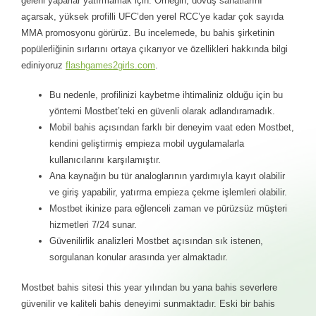
geleni yaparlar yatırmamak için. Örneğin, dövüş sanatlarını
açarsak, yüksek profilli UFC’den yerel RCC’ye kadar çok sayıda
MMA promosyonu görürüz. Bu incelemede, bu bahis şirketinin
popülerliğinin sırlarını ortaya çıkarıyor ve özellikleri hakkında bilgi
ediniyoruz
flashgames2girls.com
.
Bu nedenle, profilinizi kaybetme ihtimaliniz olduğu için bu
yöntemi Mostbet’teki en güvenli olarak adlandıramadık.
Mobil bahis açısından farklı bir deneyim vaat eden Mostbet,
kendini geliştirmiş empieza mobil uygulamalarla
kullanıcılarını karşılamıştır.
Ana kaynağın bu tür analoglarının yardımıyla kayıt olabilir
ve giriş yapabilir, yatırma empieza çekme işlemleri olabilir.
Mostbet ikinize para eğlenceli zaman ve pürüzsüz müşteri
hizmetleri 7/24 sunar.
Güvenilirlik analizleri Mostbet açısından sık istenen,
sorgulanan konular arasında yer almaktadır.
Mostbet bahis sitesi this year yılından bu yana bahis severlere
güvenilir ve kaliteli bahis deneyimi sunmaktadır. Eski bir bahis