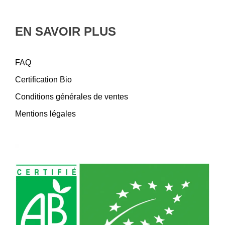
EN SAVOIR PLUS
FAQ
Certification Bio
Conditions générales de ventes
Mentions légales