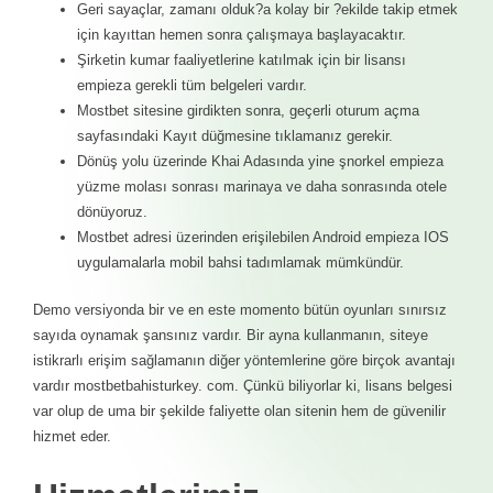
Geri sayaçlar, zamanı olduk?a kolay bir ?ekilde takip etmek
için kayıttan hemen sonra çalışmaya başlayacaktır.
Şirketin kumar faaliyetlerine katılmak için bir lisansı
empieza gerekli tüm belgeleri vardır.
Mostbet sitesine girdikten sonra, geçerli oturum açma
sayfasındaki Kayıt düğmesine tıklamanız gerekir.
Dönüş yolu üzerinde Khai Adasında yine şnorkel empieza
yüzme molası sonrası marinaya ve daha sonrasında otele
dönüyoruz.
Mostbet adresi üzerinden erişilebilen Android empieza IOS
uygulamalarla mobil bahsi tadımlamak mümkündür.
Demo versiyonda bir ve en este momento bütün oyunları sınırsız
sayıda oynamak şansınız vardır. Bir ayna kullanmanın, siteye
istikrarlı erişim sağlamanın diğer yöntemlerine göre birçok avantajı
vardır mostbetbahisturkey. com. Çünkü biliyorlar ki, lisans belgesi
var olup de uma bir şekilde faliyette olan sitenin hem de güvenilir
hizmet eder.