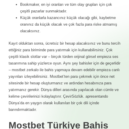
Bookmaker, en iyi oranları ve tüm olay grupları için çok
çeşitli pazarlar sunmaktadır.
Küçük oranlarla kazancınız küçük olacağı gibi, kaybetme
oranınız da küçük olacak ve çok fazla para riske atmamış
olacaksınız.
Kayıt olduktan sonra, ücretsiz bir hesap alacaksınız ve bunu tercih
ettiğiniz para biriminde para yatırmak için kullanabilirsiniz. Çok
çeşitli klasik slotlar var – birçok türden orijinal görsel empieza ses
tasarımına sahip yüzlerce oyun. Aynı şey bahisler için de geçerlidir
– mostbet zerkalo ile bahis yapmaya devam edebilir empieza canlı
yayınları izleyebilirsiniz. Mostbet’ten para çekmek için önce net
sitesinde bir hesap oluşturmanız ve ardından hesabınıza para
yatırmanız gerekir. Dünya dilleri arasında yapılacak olan cümle ve
kelime çevirilerinizi kolaylaştırır. ÇevirSözlük. apresentando
Dünya’da en yaygın olarak kullanılan bir çok dili içinde
barındırmaktadır.
Mostbet Türkiye Bahis