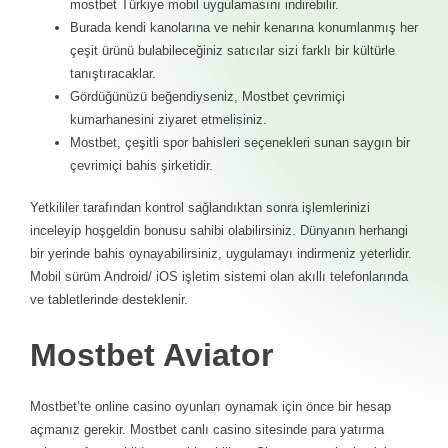
mostbet Türkiye mobil uygulamasını indirebilir.
Burada kendi kanolarına ve nehir kenarına konumlanmış her
çeşit ürünü bulabileceğiniz satıcılar sizi farklı bir kültürle
tanıştıracaklar.
Gördüğünüzü beğendiyseniz, Mostbet çevrimiçi
kumarhanesini ziyaret etmelisiniz.
Mostbet, çeşitli spor bahisleri seçenekleri sunan saygın bir
çevrimiçi bahis şirketidir.
Yetkililer tarafından kontrol sağlandıktan sonra işlemlerinizi
inceleyip hoşgeldin bonusu sahibi olabilirsiniz. Dünyanın herhangi
bir yerinde bahis oynayabilirsiniz, uygulamayı indirmeniz yeterlidir.
Mobil sürüm Android/ iOS işletim sistemi olan akıllı telefonlarında
ve tabletlerinde desteklenir.
Mostbet Aviator
Mostbet’te online casino oyunları oynamak için önce bir hesap
açmanız gerekir. Mostbet canlı casino sitesinde para yatırma