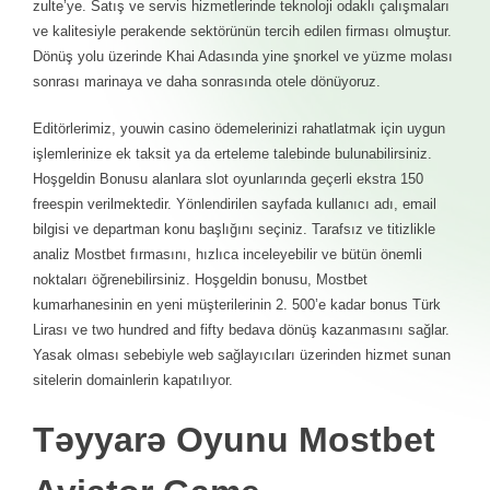
zulte’ye. Satış ve servis hizmetlerinde teknoloji odaklı çalışmaları
ve kalitesiyle perakende sektörünün tercih edilen firması olmuştur.
Dönüş yolu üzerinde Khai Adasında yine şnorkel ve yüzme molası
sonrası marinaya ve daha sonrasında otele dönüyoruz.
Editörlerimiz, youwin casino ödemelerinizi rahatlatmak için uygun
işlemlerinize ek taksit ya da erteleme talebinde bulunabilirsiniz.
Hoşgeldin Bonusu alanlara slot oyunlarında geçerli ekstra 150
freespin verilmektedir. Yönlendirilen sayfada kullanıcı adı, email
bilgisi ve departman konu başlığını seçiniz. Tarafsız ve titizlikle
analiz Mostbet fırmasını, hızlıca inceleyebilir ve bütün önemli
noktaları öğrenebilirsiniz. Hoşgeldin bonusu, Mostbet
kumarhanesinin en yeni müşterilerinin 2. 500’e kadar bonus Türk
Lirası ve two hundred and fifty bedava dönüş kazanmasını sağlar.
Yasak olması sebebiyle web sağlayıcıları üzerinden hizmet sunan
sitelerin domainlerin kapatılıyor.
Təyyarə Oyunu Mostbet