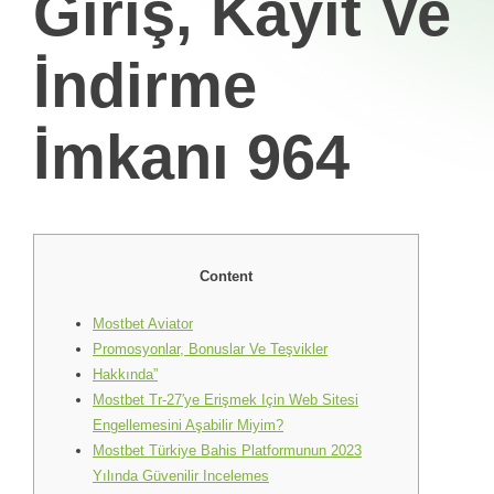
Giriş, Kayıt Ve
İndirme
İmkanı 964
Content
Mostbet Aviator
Promosyonlar, Bonuslar Ve Teşvikler
Hakkında”
Mostbet Tr-27′ye Erişmek Için Web Sitesi
Engellemesini Aşabilir Miyim?
Mostbet Türkiye Bahis Platformunun 2023
Yılında Güvenilir Incelemes