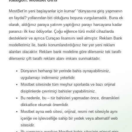
MostBet’in yeni başlayanlar için kumar” “dünyasına giriş yapmanın
en faydal? yollarından biri olduğunu boşuna vurgulamadık. Buna ek
olarak, aldığınız paraya yatırım yaptığınız parayı harcayana kadar
paranızı ilk kez ödüyorlar. Çoğu eğlence türü mobil cihazlarda
desteklenir ve ayrıca Curaçao lisansını weil almıştır. Reklam Bank
modellerimiz ile, bankı konumlandırdığınız her yer yeni reklam
alanları olacaktır. Reklam bank modeline göre dilerseniz tek taraflı
dilerseniz çift taraflı reklam alanı imkanı sunmaktadır.
Dünyanın herhangi bir yerinde bahis oynayabilirsiniz,
uygulamayı indirmeniz yeterlidir.
Mostbet sitesinde tüm meşhur sporlarda ve bazı orijinal
disiplinlerde çevrimiçi bahisler yapabilirsiniz.
Bu nedenle, bu – tür bahisleri yapmadan önce, dinamikleri
dikkatlice okumak önemlidir.
Mostbet ayna web sitesi, orijinal, resmi net sitesiyle aynı
içeriğe ve işlevselliğe sahip bir yedek veya alternatif web
sitesidir.
İlk yapmanız gereken Mostbet bahis sitesinin güncel giriş