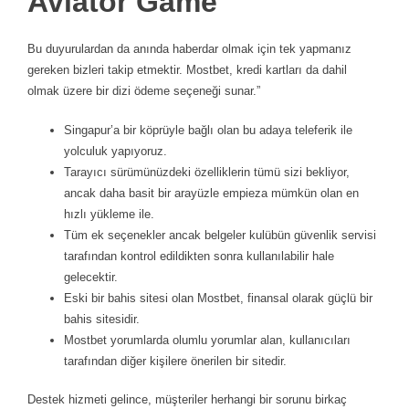
Aviator Game
Bu duyurulardan da anında haberdar olmak için tek yapmanız
gereken bizleri takip etmektir. Mostbet, kredi kartları da dahil
olmak üzere bir dizi ödeme seçeneği sunar.”
Singapur’a bir köprüyle bağlı olan bu adaya teleferik ile
yolculuk yapıyoruz.
Tarayıcı sürümünüzdeki özelliklerin tümü sizi bekliyor,
ancak daha basit bir arayüzle empieza mümkün olan en
hızlı yükleme ile.
Tüm ek seçenekler ancak belgeler kulübün güvenlik servisi
tarafından kontrol edildikten sonra kullanılabilir hale
gelecektir.
Eski bir bahis sitesi olan Mostbet, finansal olarak güçlü bir
bahis sitesidir.
Mostbet yorumlarda olumlu yorumlar alan, kullanıcıları
tarafından diğer kişilere önerilen bir sitedir.
Destek hizmeti gelince, müşteriler herhangi bir sorunu birkaç