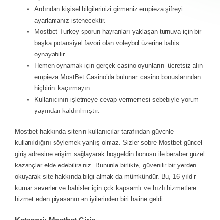
Ardından kişisel bilgilerinizi girmeniz empieza şifreyi
ayarlamanız istenecektir.
Mostbet Turkey sporun hayranları yaklaşan turnuva için bir
başka potansiyel favori olan voleybol üzerine bahis
oynayabilir.
Hemen oynamak için gerçek casino oyunlarını ücretsiz alın
empieza MostBet Casino’da bulunan casino bonuslarından
hiçbirini kaçırmayın.
Kullanıcının işletmeye cevap vermemesi sebebiyle yorum
yayından kaldırılmıştır.
Mostbet hakkında sitenin kullanıcılar tarafından güvenle
kullanıldığını söylemek yanlış olmaz. Sizler sobre Mostbet güncel
giriş adresine erişim sağlayarak hoşgeldin bonusu ile beraber güzel
kazançlar elde edebilirsiniz. Bununla birlikte, güvenilir bir yerden
okuyarak site hakkında bilgi almak da mümkündür. Bu, 16 yıldır
kumar severler ve bahisler için çok kapsamlı ve hızlı hizmetlere
hizmet eden piyasanın en iyilerinden biri haline geldi.
Kategori: Mostbet Giris