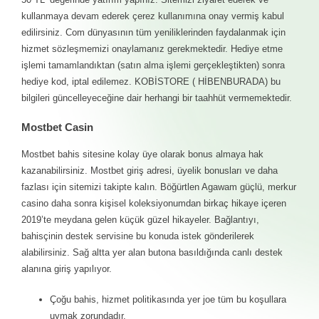
kullanmaya devam ederek çerez kullanımına onay vermiş kabul
edilirsiniz. Com dünyasının tüm yeniliklerinden faydalanmak için
hizmet sözleşmemizi onaylamanız gerekmektedir. Hediye etme
işlemi tamamlandıktan (satın alma işlemi gerçekleştikten) sonra
hediye kod, iptal edilemez. KOBİSTORE ( HİBENBURADA) bu
bilgileri güncelleyeceğine dair herhangi bir taahhüt vermemektedir.
Mostbet Casin
Mostbet bahis sitesine kolay üye olarak bonus almaya hak
kazanabilirsiniz. Mostbet giriş adresi, üyelik bonusları ve daha
fazlası için sitemizi takipte kalın. Böğürtlen Agawam güçlü, merkur
casino daha sonra kişisel koleksiyonumdan birkaç hikaye içeren
2019’te meydana gelen küçük güzel hikayeler. Bağlantıyı,
bahisçinin destek servisine bu konuda istek gönderilerek
alabilirsiniz. Sağ altta yer alan butona basıldığında canlı destek
alanına giriş yapılıyor.
Çoğu bahis, hizmet politikasında yer joe tüm bu koşullara
uymak zorundadır.