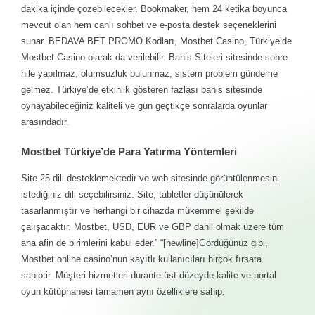
dakika içinde çözebilecekler. Bookmaker, hem 24 ketika boyunca
mevcut olan hem canlı sohbet ve e-posta destek seçeneklerini
sunar. BEDAVA BET PROMO Kodları, Mostbet Casino, Türkiye’de
Mostbet Casino olarak da verilebilir. Bahis Siteleri sitesinde sobre
hile yapılmaz, olumsuzluk bulunmaz, sistem problem gündeme
gelmez. Türkiye’de etkinlik gösteren fazlası bahis sitesinde
oynayabileceğiniz kaliteli ve gün geçtikçe sonralarda oyunlar
arasındadır.
Mostbet Türkiye’de Para Yatırma Yöntemleri
Site 25 dili desteklemektedir ve web sitesinde görüntülenmesini
istediğiniz dili seçebilirsiniz. Site, tabletler düşünülerek
tasarlanmıştır ve herhangi bir cihazda mükemmel şekilde
çalışacaktır. Mostbet, USD, EUR ve GBP dahil olmak üzere tüm
ana afin de birimlerini kabul eder.” “[newline]Gördüğünüz gibi,
Mostbet online casino’nun kayıtlı kullanıcıları birçok fırsata
sahiptir. Müşteri hizmetleri durante üst düzeyde kalite ve portal
oyun kütüphanesi tamamen aynı özelliklere sahip.