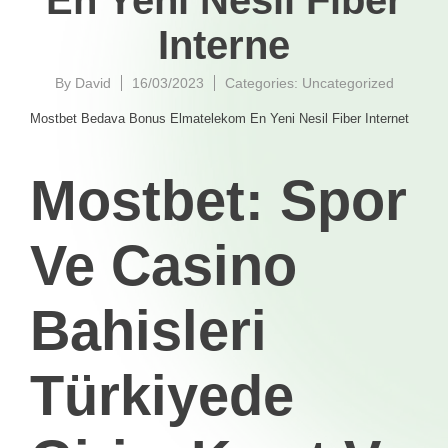
En Yeni Nesil Fiber
Interne
By
David
16/03/2023
Categories:
Uncategorized
Mostbet Bedava Bonus Elmatelekom En Yeni Nesil Fiber Internet
Mostbet: Spor
Ve Casino
Bahisleri
Türkiyede