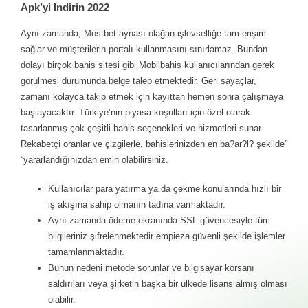
Apk’yi Indirin 2022
Aynı zamanda, Mostbet aynası olağan işlevselliğe tam erişim
sağlar ve müşterilerin portalı kullanmasını sınırlamaz. Bundan
dolayı birçok bahis sitesi gibi Mobilbahis kullanıcılarından gerek
görülmesi durumunda belge talep etmektedir. Geri sayaçlar,
zamanı kolayca takip etmek için kayıttan hemen sonra çalışmaya
başlayacaktır. Türkiye’nin piyasa koşulları için özel olarak
tasarlanmış çok çeşitli bahis seçenekleri ve hizmetleri sunar.
Rekabetçi oranlar ve çizgilerle, bahislerinizden en ba?ar?l? şekilde”
“yararlandığınızdan emin olabilirsiniz.
Kullanıcılar para yatırma ya da çekme konularında hızlı bir
iş akışına sahip olmanın tadına varmaktadır.
Aynı zamanda ödeme ekranında SSL güvencesiyle tüm
bilgileriniz şifrelenmektedir empieza güvenli şekilde işlemler
tamamlanmaktadır.
Bunun nedeni metode sorunlar ve bilgisayar korsanı
saldırıları veya şirketin başka bir ülkede lisans almış olması
olabilir.