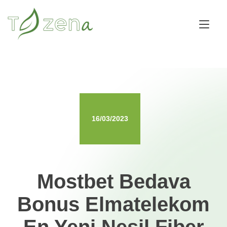
Skip
to
Tog
content
nav
16/03/2023
Mostbet Bedava
Bonus Elmatelekom