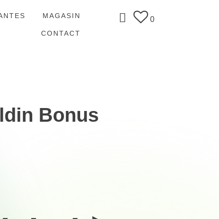
ANTES
MAGASIN
0
CONTACT
eldin Bonus