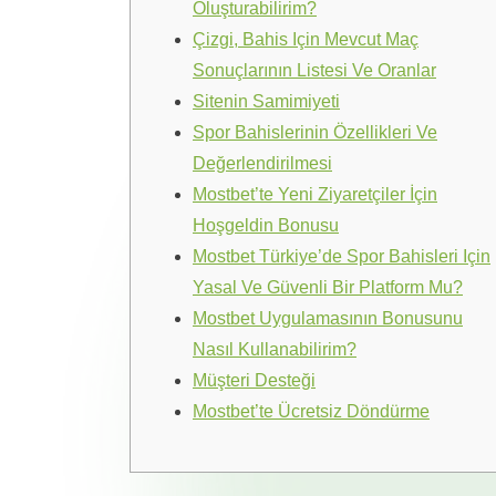
Oluşturabilirim?
Çizgi, Bahis Için Mevcut Maç
Sonuçlarının Listesi Ve Oranlar
Sitenin Samimiyeti
Spor Bahislerinin Özellikleri Ve
Değerlendirilmesi
Mostbet’te Yeni Ziyaretçiler İçin
Hoşgeldin Bonusu
Mostbet Türkiye’de Spor Bahisleri Için
Yasal Ve Güvenli Bir Platform Mu?
Mostbet Uygulamasının Bonusunu
Nasıl Kullanabilirim?
Müşteri Desteği
Mostbet’te Ücretsiz Döndürme