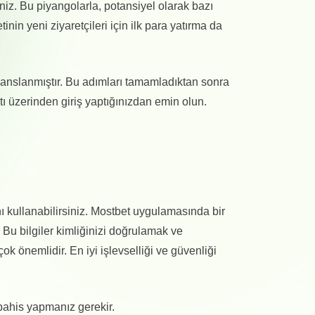
iz. Bu piyangolarla, potansiyel olarak bazı
nin yeni ziyaretçileri için ilk para yatırma da
isanslanmıştır. Bu adımları tamamladıktan sonra
tı üzerinden giriş yaptığınızdan emin olun.
nı kullanabilirsiniz. Mostbet uygulamasında bir
 Bu bilgiler kimliğinizi doğrulamak ve
k önemlidir. En iyi işlevselliği ve güvenliği
bahis yapmanız gerekir.