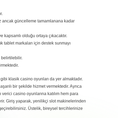
r.
niz ancak güncelleme tamamlanana kadar
 kapsamlı olduğu ortaya çıkacaktır.
ük tablet markaları için destek sunmayı
lirtilebilir.
irmektedir.
t gibi klasik casino oyunları da yer almaktadır.
şarılı bir şekilde hizmet vermektedir. Ayrıca
 verici casino oyunlarına katılım hem para
rir. Giriş yaparak, yenilikçi slot makinelerinden
rebilirsiniz. Üstelik, bireysel tercihlerinize