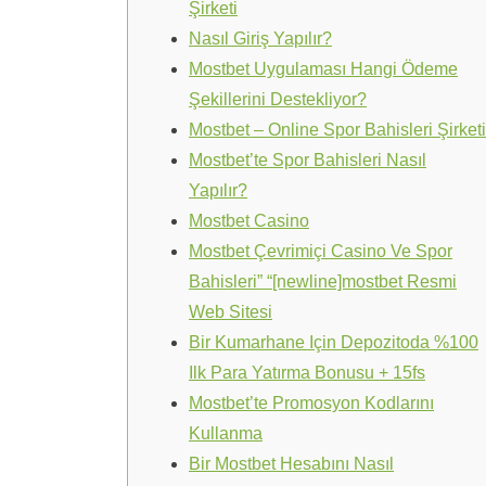
Şirketi
Nasıl Giriş Yapılır?
Mostbet Uygulaması Hangi Ödeme
Şekillerini Destekliyor?
Mostbet – Online Spor Bahisleri Şirketi
Mostbet’te Spor Bahisleri Nasıl
Yapılır?
Mostbet Casino
Mostbet Çevrimiçi Casino Ve Spor
Bahisleri” “[newline]mostbet Resmi
Web Sitesi
Bir Kumarhane Için Depozitoda %100
Ilk Para Yatırma Bonusu + 15fs
Mostbet’te Promosyon Kodlarını
Kullanma
Bir Mostbet Hesabını Nasıl