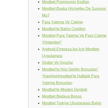
Mostbet Promosyon Kodları
Mostbet Başka Hizmetler De Sunuyor
Mu?
Para Yatırma Ve Çekme
Mostbet’te Bahis Çeşitleri
Mostbet Para Yatırma Ve Para Çekme
Yöntemleri”
Android Empieza Ios Için Mostbet
Uygulaması
Slotlar Ve Oyunlar
Mostbet’te Hoş Geldin Bonusları”
“[newline]mostbet’te Haftalık Para
Yatırma Bonusları
Mostbet’te Müşteri Desteği
Mostbet Bedava Bonus
Mostbet Turkiye Uluslararası Bahis