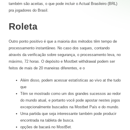
também são aceitas, o que pode incluir o Actual Brasileiro (BRL)
pra jogadores do Brasil.
Roleta
Outro ponto positivo é que a maioria dos métodos têm tempo de
processamento instantâneo. No caso dos saques, contando
através da verificação sobre segurança, o processamento leva, no
máximo, 72 horas. O depósito e Mostbet withdrawal podem ser
feitos de mais de 20 maneiras diferentes, e o
Além disso, podem acessar estatísticas ao vivo at the tudo
que
Têm se mostrado como um dos grandes sucessos ao redor
do mundo atual, e portanto você pode apostar nestes jogos
excepcionalmente buscados na Mostbet País e do mundo.
Uma partida que seja interessante também pode producir
encontrada na tableta de busca.
opções de bacará no MostBet.