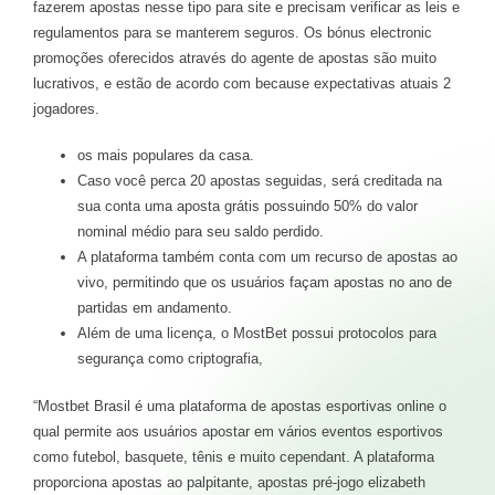
fazerem apostas nesse tipo para site e precisam verificar as leis e
regulamentos para se manterem seguros. Os bónus electronic
promoções oferecidos através do agente de apostas são muito
lucrativos, e estão de acordo com because expectativas atuais 2
jogadores.
os mais populares da casa.
Caso você perca 20 apostas seguidas, será creditada na
sua conta uma aposta grátis possuindo 50% do valor
nominal médio para seu saldo perdido.
A plataforma também conta com um recurso de apostas ao
vivo, permitindo que os usuários façam apostas no ano de
partidas em andamento.
Além de uma licença, o MostBet possui protocolos para
segurança como criptografia,
“Mostbet Brasil é uma plataforma de apostas esportivas online o
qual permite aos usuários apostar em vários eventos esportivos
como futebol, basquete, tênis e muito cependant. A plataforma
proporciona apostas ao palpitante, apostas pré-jogo elizabeth