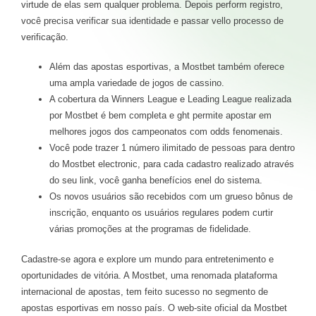
virtude de elas sem qualquer problema. Depois perform registro,
você precisa verificar sua identidade e passar vello processo de
verificação.
Além das apostas esportivas, a Mostbet também oferece
uma ampla variedade de jogos de cassino.
A cobertura da Winners League e Leading League realizada
por Mostbet é bem completa e ght permite apostar em
melhores jogos dos campeonatos com odds fenomenais.
Você pode trazer 1 número ilimitado de pessoas para dentro
do Mostbet electronic, para cada cadastro realizado através
do seu link, você ganha benefícios enel do sistema.
Os novos usuários são recebidos com um grueso bônus de
inscrição, enquanto os usuários regulares podem curtir
várias promoções at the programas de fidelidade.
Cadastre-se agora e explore um mundo para entretenimento e
oportunidades de vitória. A Mostbet, uma renomada plataforma
internacional de apostas, tem feito sucesso no segmento de
apostas esportivas em nosso país. O web-site oficial da Mostbet