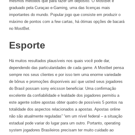
mesmos métodos que para fazer um depósito. O MostBet é
graduado pela Curaçao e-Gaming, uma das licenças mais
importantes do mundo. Popular jogo que consiste em produzir o
máximo de pontos com a few cartas, há ótimas opções de bacará
no MostBet.
Esporte
Há muitos resultados plausíveis nos quais você pode dar,
dependendo das particularidades de cada game. A Mostbet pensa
sempre nos seus clientes e por isso tem uma enorme variedade
de bônus e promoções disponíveis así que usted seus jogadores
do Brasil possam sony ericsson beneficiar. Uma confirmação
excelente da confiabilidade e lealdade dos jogadores permitiu a
este agente sobre apostas obter quatro de possíveis 5 pontos na
totalidade dos aspectos relacionados a apostas. Apostas online
não são atualmente reguladas” “em um nível federal – a situação
estadual pode variar do lugar para um outro. Portanto, operating
system jogadores Brasileiros precisam ter muito cuidado ao