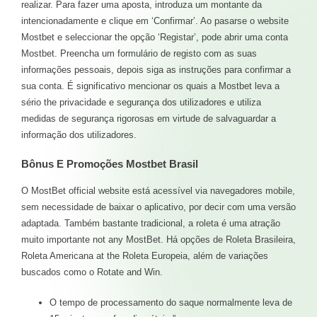
realizar. Para fazer uma aposta, introduza um montante da
intencionadamente e clique em ‘Confirmar’. Ao pasarse o website
Mostbet e seleccionar the opção ‘Registar’, pode abrir uma conta
Mostbet. Preencha um formulário de registo com as suas
informações pessoais, depois siga as instruções para confirmar a
sua conta. É significativo mencionar os quais a Mostbet leva a
sério the privacidade e segurança dos utilizadores e utiliza
medidas de segurança rigorosas em virtude de salvaguardar a
informação dos utilizadores.
Bônus E Promoções Mostbet Brasil
O MostBet official website está acessível via navegadores mobile,
sem necessidade de baixar o aplicativo, por decir com uma versão
adaptada. Também bastante tradicional, a roleta é uma atração
muito importante not any MostBet. Há opções de Roleta Brasileira,
Roleta Americana at the Roleta Europeia, além de variações
buscados como o Rotate and Win.
O tempo de processamento do saque normalmente leva de