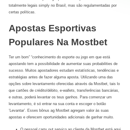
totalmente legais simply no Brasil, mas são regulamentadas por
certas políticas.
Apostas Esportivas
Populares Na Mostbet
Ter um bom” “conhecimento do esporte ou jogo em que está
apostando tem a possibilidade de aumentar suas probabilities de
sucesso. Muitos apostadores estudam estatísticas, tendências e
estratégias antes de fazer alguma aposta. Utilizando uma das
opções sobre levantamento oferecidas através da Mostbet, tais lo
que cartões de crédito/débito, e-wallets, transferências bancárias,
e outras, poderá levantar os teus ganhos. Para comenzar um
levantamento, é só entrar na sua conta e escoger o botão
‘Levantar’. Esses bônus ag Mostbet agregam valor às suas
apostas e oferecem oportunidades adicionais de ganhar muito.
O pessoal carry out serviço ao cliente da Mostbet está aqui