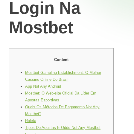
Login Na
Mostbet
Content
Mostbet Gambling Establishment: O Melhor
Cassino Online Do Brasil
App Not Any Android
Mostbet: O Web-site Oficial Da Líder Em
Apostas Esportivas
Quais Os Métodos De Pagamento Not Any
Mostbet?
Roleta
Tipos De Apostas E Odds Not Any Mostbet