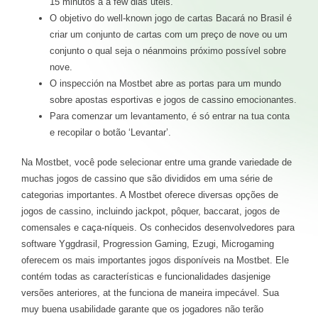
15 minutos a a few dias úteis.”
O objetivo do well-known jogo de cartas Bacará no Brasil é
criar um conjunto de cartas com um preço de nove ou um
conjunto o qual seja o néanmoins próximo possível sobre
nove.
O inspección na Mostbet abre as portas para um mundo
sobre apostas esportivas e jogos de cassino emocionantes.
Para comenzar um levantamento, é só entrar na tua conta
e recopilar o botão ‘Levantar’.
Na Mostbet, você pode selecionar entre uma grande variedade de
muchas jogos de cassino que são divididos em uma série de
categorias importantes. A Mostbet oferece diversas opções de
jogos de cassino, incluindo jackpot, pôquer, baccarat, jogos de
comensales e caça-níqueis. Os conhecidos desenvolvedores para
software Yggdrasil, Progression Gaming, Ezugi, Microgaming
oferecem os mais importantes jogos disponíveis na Mostbet. Ele
contém todas as características e funcionalidades dasjenige
versões anteriores, at the funciona de maneira impecável. Sua
muy buena usabilidade garante que os jogadores não terão