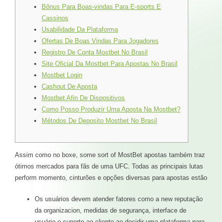
Bônus Para Boas-vindas Para E-sports E
Cassinos
Usabilidade Da Plataforma
Ofertas De Boas Vindas Para Jogadores
Registro De Conta Mostbet No Brasil
Site Oficial Da Mostbet Para Apostas No Brasil
Mostbet Login
Cashout De Aposta
Mostbet Afin De Dispositivos
Como Posso Produzir Uma Aposta Na Mostbet?
Métodos De Deposito Mostbet No Brasil
Assim como no boxe, some sort of MostBet apostas também traz
ótimos mercados para fãs de uma UFC. Todas as principais lutas
perform momento, cinturões e opções diversas para apostas estão
Os usuários devem atender fatores como a new reputação
da organizacion, medidas de segurança, interface de
usuário e suporte ao cliente ao decidir uma plataforma para