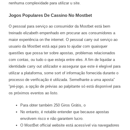
nenhuma complexidade para utilizar u site.
Jogos Populares De Cassino No Mostbet
O pessoal para serviço ao consumidor da Mostbet está bem
treinado elizabeth empenhado em procurar aos consumidores a
maior experiência on the internet. O pessoal carry out serviço ao
usuario da Mostbet está aqui para to ajudar com quaisquer
questões que possa ter sobre apostas, problemas relacionados
com contas, ou tudo o que esteja entre eles. A fim de liquidar a
identidade carry out utilizador e assegurar que este é elegível para
utilizar a plataforma, some sort of informação fornecida durante o
processo de verificação é utilizada. Semelhante a uma aposta”
“pré-jogo, a opção de prévias ao palpitante só está disponível para
os próximos eventos ao listo.
Para obter também 250 Giros Grátis, o
No entanto, é notable entender que because apostas
envolvem risco e não garantem lucro.
O MostBet official website está acessível via navegadores