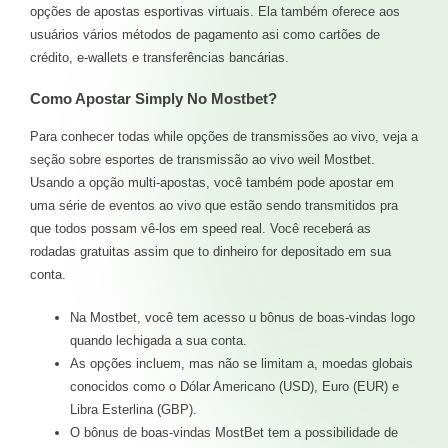
opções de apostas esportivas virtuais. Ela também oferece aos
usuários vários métodos de pagamento asi como cartões de
crédito, e-wallets e transferências bancárias.
Como Apostar Simply No Mostbet?
Para conhecer todas while opções de transmissões ao vivo, veja a
seção sobre esportes de transmissão ao vivo weil Mostbet.
Usando a opção multi-apostas, você também pode apostar em
uma série de eventos ao vivo que estão sendo transmitidos pra
que todos possam vê-los em speed real. Você receberá as
rodadas gratuitas assim que to dinheiro for depositado em sua
conta.
Na Mostbet, você tem acesso u bônus de boas-vindas logo
quando lechigada a sua conta.
As opções incluem, mas não se limitam a, moedas globais
conocidos como o Dólar Americano (USD), Euro (EUR) e
Libra Esterlina (GBP).
O bônus de boas-vindas MostBet tem a possibilidade de