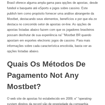
Brasil oferece alguma ampla gama para opções de apostas, desde
futebol e basquete até eSports e jogos sobre cassino. Este
publish tem como propósito fornecer uma análise abrangente da
Mostbet, destacando seus elementos, benefícios e por que ela ze
destaca no concorrido setor de apostas on-line. As opções de
apostas listadas abaixo fazem com que os jogadores brasileiros
possam desfrutar de sua experiência na” “Mostbet BR quando
apostam em esportes electronic jogos de cassino. Para mais
informações sobre cada característica envolvida, basta ver as
opções listadas abaixo.
Quais Os Métodos De
Pagamento Not Any
Mostbet?
O web site de apostas foi estabelecido em 2009, e” “operating-
system direitos da record são de propriedade da companhia