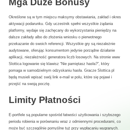
Mga Duże Bonusy
Określone są w tym miejscu maksymy obstawiania, zakład i okres
aktywacji podarunku. Gdy uczestnik spełni wszystkie żądania
platformy, wydaje się zachęcany do wykorzystania pieniędzy na
dalsze zakłady albo do złożenia wniosku o pierwotnego
przekazanie do swoich referencji. Wszystkie gry są niezależnie
audytowane, oferując konsumentom jedynie porządne działanie
aplikacji, niezależność generatora liczb losowych. Na stronie www
Slottica logowanie się klawisz “Nie pamiętasz hasła?”, który
pomaga w samodzielnym odzyskaniu hasła. Gracze Slottica pl
będą musieli wpisać swój link e-mail w polu, które się pojawi i
przejść na swoją pocztę.
Limity Płatności
E-portfele są popularne spośród łatwości użytkowania i szybszego
periodu robienia w porównaniu wraz z odmiennymi procedurami, co
może być szczególnie pomyślne tuż przy wypłacaniu wygranych.