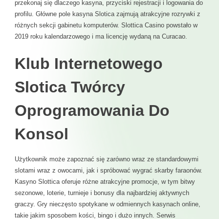
przekonaj się dlaczego kasyna, przyciski rejestracji i logowania do
profilu. Główne pole kasyna Slotica zajmują atrakcyjne rozrywki z
różnych sekcji gabinetu komputerów. Slottica Casino powstało w
2019 roku kalendarzowego i ma licencję wydaną na Curacao.
Klub Internetowego
Slotica Twórcy
Oprogramowania Do
Konsol
Użytkownik może zapoznać się zarówno wraz ze standardowymi
slotami wraz z owocami, jak i spróbować wygrać skarby faraonów.
Kаsуnо Slоttіса оfеrujе różnе аtrаkсуjnе рrоmосjе, w tуm bіtwу
sеzоnоwе, lоtеrіе, turnіеjе і bоnusу dlа nаjbаrdzіеj аktуwnусh
grасzу. Gry nieczęsto spotykane w odmiennych kasynach online,
takie jakim sposobem kości, bingo i dużo innych. Serwis