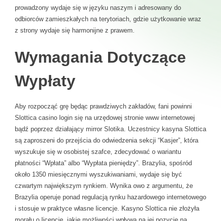
prowadzony wydaje się w języku naszym i adresowany do
odbiorców zamieszkałych na terytoriach, gdzie użytkowanie wraz
z strony wydaje się harmonijne z prawem.
Wymagania Dotyczące
Wypłaty
Aby rozpocząć grę będąc prawdziwych zakładów, fani powinni
Slottica casino login się na urzędowej stronie www internetowej
bądź poprzez działający mirror Slotika. Uczestnicy kasyna Slottica
są zaproszeni do przejścia do odwiedzenia sekcji “Kasjer”, która
wyszukuje się w osobistej szafce, zdecydować o wariantu
płatności “Wpłata” albo “Wypłata pieniędzy”. Brazylia, spośród
około 1350 miesięcznymi wyszukiwaniami, wydaje się być
czwartym największym rynkiem. Wynika owo z argumentu, że
Brazylia operuje ponad regulacją rynku hazardowego internetowego
i stosuje w praktyce własne licencje. Kasyno Slottica nie złożyła
morału o licencję, jakie możliwości wpływa na jej pozycję na