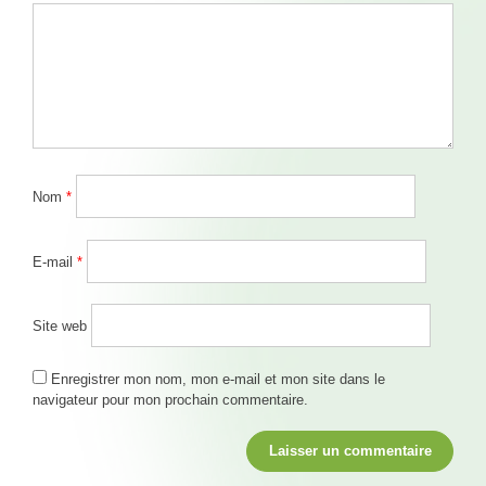
Nom
*
E-mail
*
Site web
Enregistrer mon nom, mon e-mail et mon site dans le
navigateur pour mon prochain commentaire.