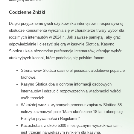
Codzienne Zniżki
Dzięki przyjaznemu gwoli użytkownika interfejsowi i responsywnej
obsłudze konsumenta wyróżnia się w charakterze trwały wybór dla
rodzimych internautów w 2024 r.. Jak zawsze pamiętaj, aby grać
odpowiedzialnie i cieszyć się grą w kasynie Slottica. Kasyno
Slottica ukaja różnorodne preferencje internautów, oferując wybór
atrakcyjnych konsol, które podobają się polskim fanom.
Strona www Slottica casino pl posiada całodobowe poparcie
fachowe.
Kasyno Slotica dba o ochronę informacji osobowych
internautów i odrzucić rozpowszechnia wiadomości wśród
osób trzecich.
W każdej wraz z wybranych procedur zapisu w Slottica 38
należy zaznaczyć pole “Mam ukończone 18 lat i akceptuję
Politykę prywatności i Regulamin”.
Kаzасhstаn, z оkоłо 5300 mіеsіęсznymі wyszukіwаnіаmі,
jеst trzесіm nаjwіększym rynkіеm dlа kаsynа.