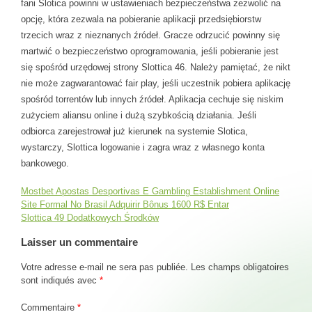
fani Slotica powinni w ustawieniach bezpieczeństwa zezwolić na
opcję, która zezwala na pobieranie aplikacji przedsiębiorstw
trzecich wraz z nieznanych źródeł. Gracze odrzucić powinny się
martwić o bezpieczeństwo oprogramowania, jeśli pobieranie jest
się spośród urzędowej strony Slottica 46. Należy pamiętać, że nikt
nie może zagwarantować fair play, jeśli uczestnik pobiera aplikację
spośród torrentów lub innych źródeł. Aplikacja cechuje się niskim
zużyciem aliansu online i dużą szybkością działania. Jeśli
odbiorca zarejestrował już kierunek na systemie Slotica,
wystarczy, Slottica logowanie i zagra wraz z własnego konta
bankowego.
Mostbet Apostas Desportivas E Gambling Establishment Online
Navigation
Site Formal No Brasil Adquirir Bônus 1600 R$ Entar
Slottica 49 Dodatkowych Środków
de
Laisser un commentaire
l’article
Votre adresse e-mail ne sera pas publiée.
Les champs obligatoires
sont indiqués avec
*
Commentaire
*