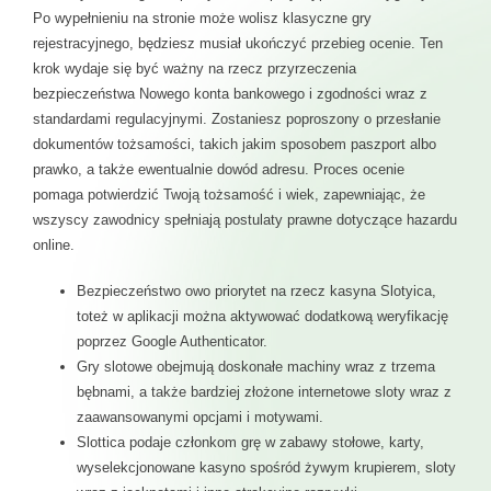
Po wypełnieniu na stronie może wolisz klasyczne gry
rejestracyjnego, będziesz musiał ukończyć przebieg ocenie. Ten
krok wydaje się być ważny na rzecz przyrzeczenia
bezpieczeństwa Nowego konta bankowego i zgodności wraz z
standardami regulacyjnymi. Zostaniesz poproszony o przesłanie
dokumentów tożsamości, takich jakim sposobem paszport albo
prawko, a także ewentualnie dowód adresu. Proces ocenie
pomaga potwierdzić Twoją tożsamość i wiek, zapewniając, że
wszyscy zawodnicy spełniają postulaty prawne dotyczące hazardu
online.
Bezpieczeństwo owo priorytet na rzecz kasyna Slotyica,
toteż w aplikacji można aktywować dodatkową weryfikację
poprzez Google Authenticator.
Gry slotowe obejmują doskonałe machiny wraz z trzema
bębnami, a także bardziej złożone internetowe sloty wraz z
zaawansowanymi opcjami i motywami.
Slottica podaje członkom grę w zabawy stołowe, karty,
wyselekcjonowane kasyno spośród żywym krupierem, sloty