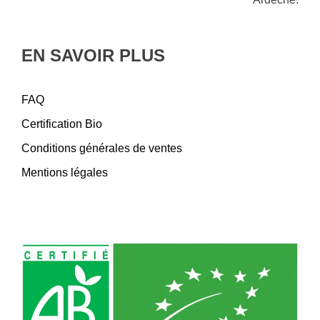
EN SAVOIR PLUS
FAQ
Certification Bio
Conditions générales de ventes
Mentions légales