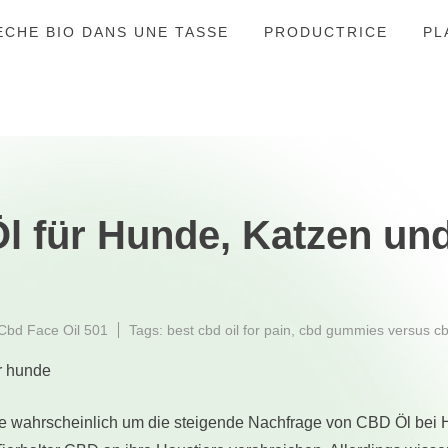
ÈCHE BIO DANS UNE TASSE
PRODUCTRICE
PL
l für Hunde, Katzen und
Cbd Face Oil 501
Tags:
best cbd oil for pain
,
cbd gummies versus cbd
e wahrscheinlich um die steigende Nachfrage von CBD Öl bei H