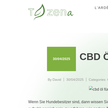
Skip
L’ARD
to
content
CBD Ö
30/04/2025
By
David
30/04/2025
Categories:
Wenn Sie Hundebesitzer sind, dann wissen Si