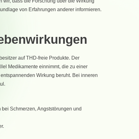
en wir, dass die Forschung über die Wirkung
und
andere
rundlage von Erfahrungen anderer informieren.
Tiere
ebenwirkungen
sitzer auf THD-freie Produkte. Der
llel Medikamente einnimmt, die zu einer
r entspannenden Wirkung beruht. Bei inneren
ul.
em bei Schmerzen, Angststörungen und
r.