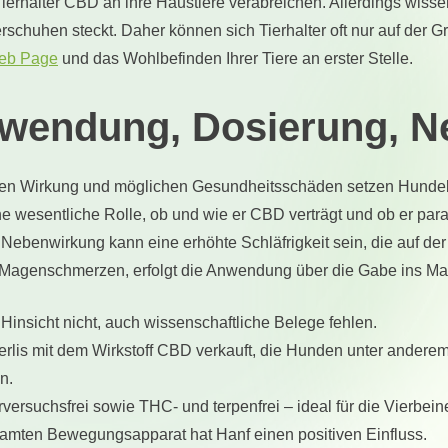
Tierhalter CBD an ihre Haustiere verabreichen. Allerdings wiss
schuhen steckt. Daher können sich Tierhalter oft nur auf der G
Web Page
und das Wohlbefinden Ihrer Tiere an erster Stelle.
wendung, Dosierung, N
ven Wirkung und möglichen Gesundheitsschäden setzen Hundebe
e wesentliche Rolle, ob und wie er CBD verträgt und ob er para
Nebenwirkung kann eine erhöhte Schläfrigkeit sein, die auf de
Magenschmerzen, erfolgt die Anwendung über die Gabe ins Ma
r Hinsicht nicht, auch wissenschaftliche Belege fehlen.
erlis mit dem Wirkstoff CBD verkauft, die Hunden unter ander
n.
rversuchsfrei sowie THC- und terpenfrei – ideal für die Vierbeine
mten Bewegungsapparat hat Hanf einen positiven Einfluss.