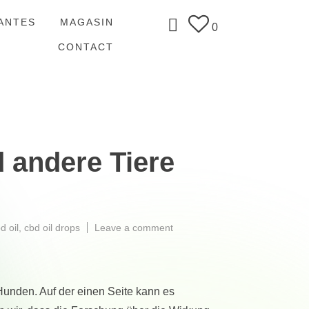
ANTES
MAGASIN
0
CONTACT
 andere Tiere
on
 oil
,
cbd oil drops
Leave a comment
CBD
Öl
für
Hunde,
unden. Auf der einen Seite kann es
Katzen