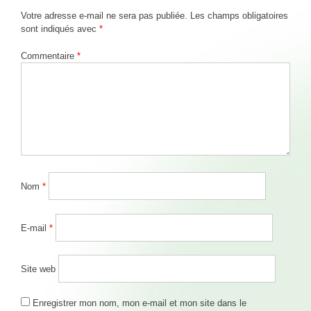
CBD Öl für Hunde, Katzen und andere Tiere
de
Laisser un commentaire
Votre adresse e-mail ne sera pas publiée.
Les champs obligatoires
l’article
sont indiqués avec
*
Commentaire
*
Nom
*
E-mail
*
Site web