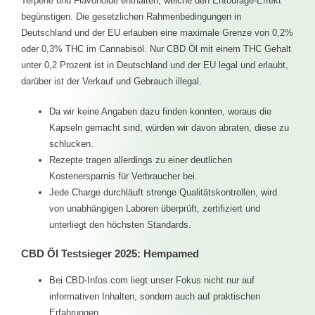
in allen CBD Ölen etwas weniger CBD enthalten ist, als
angegeben. Somit sind neben CBD noch weitere Cannabinoide,
Terpene und Flavonoide enthalten, welche den Entourage-Effekt
begünstigen. Die gesetzlichen Rahmenbedingungen in
Deutschland und der EU erlauben eine maximale Grenze von 0,2%
oder 0,3% THC im Cannabisöl. Nur CBD Öl mit einem THC Gehalt
unter 0,2 Prozent ist in Deutschland und der EU legal und erlaubt,
darüber ist der Verkauf und Gebrauch illegal.
Da wir keine Angaben dazu finden konnten, woraus die
Kapseln gemacht sind, würden wir davon abraten, diese zu
schlucken.
Rezepte tragen allerdings zu einer deutlichen
Kostenersparnis für Verbraucher bei.
Jede Charge durchläuft strenge Qualitätskontrollen, wird
von unabhängigen Laboren überprüft, zertifiziert und
unterliegt den höchsten Standards.
CBD Öl Testsieger 2025: Hempamed