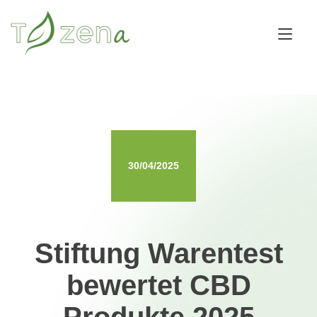
Skip
to
Tog
content
nav
30/04/2025
Stiftung Warentest
bewertet CBD