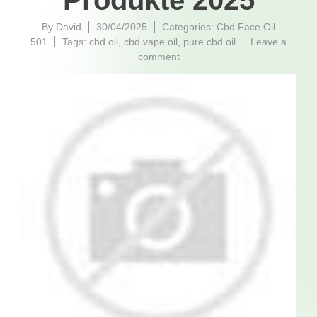
Produkte 2025
By
David
30/04/2025
Categories:
Cbd Face Oil
501
Tags:
cbd oil
,
cbd vape oil
,
pure cbd oil
Leave a
on
comment
Stiftung
Warentest
bewertet
CBD
Produkte
2025