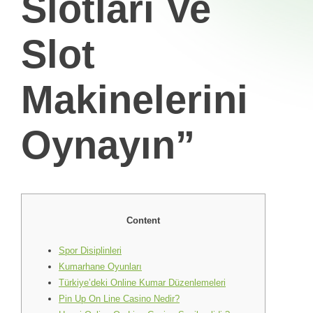
Slotları Ve
Slot
Makinelerini
Oynayın”
Content
Spor Disiplinleri
Kumarhane Oyunları
Türkiye’deki Online Kumar Düzenlemeleri
Pin Up On Line Casino Nedir?