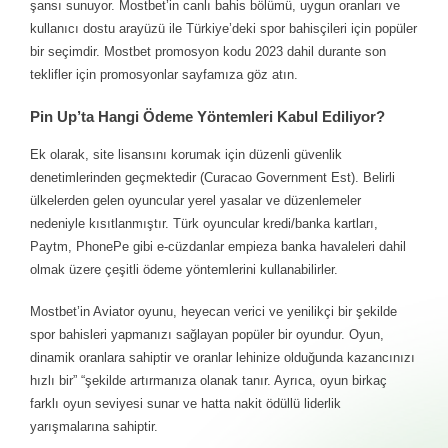
şansı sunuyor. Mostbet’in canlı bahis bölümü, uygun oranları ve
kullanıcı dostu arayüzü ile Türkiye’deki spor bahisçileri için popüler
bir seçimdir. Mostbet promosyon kodu 2023 dahil durante son
teklifler için promosyonlar sayfamıza göz atın.
Pin Up’ta Hangi Ödeme Yöntemleri Kabul Ediliyor?
Ek olarak, site lisansını korumak için düzenli güvenlik
denetimlerinden geçmektedir (Curacao Government Est). Belirli
ülkelerden gelen oyuncular yerel yasalar ve düzenlemeler
nedeniyle kısıtlanmıştır. Türk oyuncular kredi/banka kartları,
Paytm, PhonePe gibi e-cüzdanlar empieza banka havaleleri dahil
olmak üzere çeşitli ödeme yöntemlerini kullanabilirler.
Mostbet’in Aviator oyunu, heyecan verici ve yenilikçi bir şekilde
spor bahisleri yapmanızı sağlayan popüler bir oyundur. Oyun,
dinamik oranlara sahiptir ve oranlar lehinize olduğunda kazancınızı
hızlı bir” “şekilde artırmanıza olanak tanır. Ayrıca, oyun birkaç
farklı oyun seviyesi sunar ve hatta nakit ödüllü liderlik
yarışmalarına sahiptir.