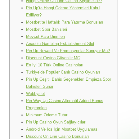
Hangi Online On Line Casino Seçilmelidir?
Pin Up’ta Hangi Ödeme Yöntemleri Kabul
Ediliyor?
Mostbet’te Haftalık Para Yatırma Bonusları
Mostbet Spor Bahisleri
Mevcut Para Birimleri
Anadolu Gambling Establishment Slot
Pin Up Reward Ve Promosyonlar Sunuyor Mu?
Discount Casino Güvenilir Mi?
En Iyi 10 Türk Online Casinoları
Türkiye’de Popüler Canlı Casino Oyunları
Pin Up Çeşitli Bahis Seçenekleri Empieza Spor
Bahisleri Sunar
Webbyslot
Pin Way Up Casino Alternatif Added Bonus
Programları
Minimum Ödeme Tutarı
Pin Up Casino Oyun Sağlayıcıları
Android Ve Ios Için Mostbet Uygulaması
Discount On Line Casino Bonusları