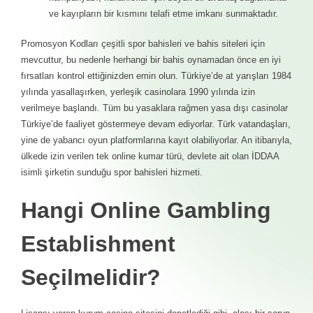
ve kayıpların bir kısmını telafi etme imkanı sunmaktadır.
Promosyon Kodları çeşitli spor bahisleri ve bahis siteleri için
mevcuttur, bu nedenle herhangi bir bahis oynamadan önce en iyi
fırsatları kontrol ettiğinizden emin olun. Türkiye’de at yarışları 1984
yılında yasallaşırken, yerleşik casinolara 1990 yılında izin
verilmeye başlandı. Tüm bu yasaklara rağmen yasa dışı casinolar
Türkiye’de faaliyet göstermeye devam ediyorlar. Türk vatandaşları,
yine de yabancı oyun platformlarına kayıt olabiliyorlar. An itibarıyla,
ülkede izin verilen tek online kumar türü, devlete ait olan İDDAA
isimli şirketin sunduğu spor bahisleri hizmeti.
Hangi Online Gambling
Establishment
Seçilmelidir?