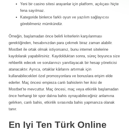
Yeni bir casino sitesi arayanlar için platform, açıkçası hiçte
fena sayılmaz.
Kategoride binlerce farklı oyun ve yazılım sağlayıcısı
görebilmeniz mümkündür.
Örneğin, başlamadan önce belirli kriterlerin karşılanması
gerektiğinden, hesabınızdan para çekmek biraz zaman alabilir.
Mostbet ile ortak olmak istiyorsanız, bunu internet sitelerine
kaydolarak yapabilirsiniz. Kaydolduktan sonra, süreç boyunca size
rehberlik edecek ve sorularınızı yanıtlayacak bir hesap yöneticisi
atanacaktır. Ayrıca, ortaklar kârlarını artırmak için
kullanabilecekleri özel promosyonlara ve bonuslara erişim elde
ederler. Maç öncesi empieza canlı bahislerin her ikisi de
Mostbet’te mevcuttur. Maç öncesi, maç veya etkinlik başlamadan
önce herhangi bir spor dalına bahis oynayabileceğiniz anlamına
gelirken, canlı bahis, etkinlik sırasında bahis yapmanıza olanak
tanır.
En Iyi Ten Türk Online