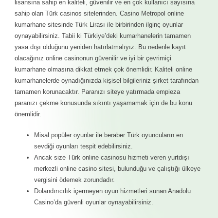
lisansına sahip en kaliteli, güvenilir ve en çok kullanıcı sayısına
sahip olan Türk casinos sitelerinden. Casino Metropol online
kumarhane sitesinde Türk Lirası ile birbirinden ilginç oyunlar
oynayabilirsiniz. Tabii ki Türkiye’deki kumarhanelerin tamamen
yasa dışı olduğunu yeniden hatırlatmalıyız. Bu nedenle kayıt
olacağınız online casinonun güvenilir ve iyi bir çevrimiçi
kumarhane olmasına dikkat etmek çok önemlidir. Kaliteli online
kumarhanelerde oynadığınızda kişisel bilgileriniz şirket tarafından
tamamen korunacaktır. Paranızı siteye yatırmada empieza
paranızı çekme konusunda sıkıntı yaşamamak için de bu konu
önemlidir.
Misal popüler oyunlar ile beraber Türk oyuncuların en
sevdiği oyunları tespit edebilirsiniz.
Ancak size Türk online casinosu hizmeti veren yurtdışı
merkezli online casino sitesi, bulunduğu ve çalıştığı ülkeye
vergisini ödemek zorundadır.
Dolandırıcılık içermeyen oyun hizmetleri sunan Anadolu
Casino’da güvenli oyunlar oynayabilirsiniz.