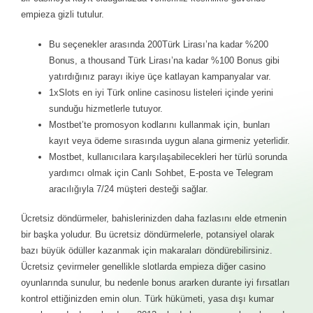
empieza gizli tutulur.
Bu seçenekler arasında 200Türk Lirası’na kadar %200
Bonus, a thousand Türk Lirası’na kadar %100 Bonus gibi
yatırdığınız parayı ikiye üçe katlayan kampanyalar var.
1xSlots en iyi Türk online casinosu listeleri içinde yerini
sunduğu hizmetlerle tutuyor.
Mostbet’te promosyon kodlarını kullanmak için, bunları
kayıt veya ödeme sırasında uygun alana girmeniz yeterlidir.
Mostbet, kullanıcılara karşılaşabilecekleri her türlü sorunda
yardımcı olmak için Canlı Sohbet, E-posta ve Telegram
aracılığıyla 7/24 müşteri desteği sağlar.
Ücretsiz döndürmeler, bahislerinizden daha fazlasını elde etmenin
bir başka yoludur. Bu ücretsiz döndürmelerle, potansiyel olarak
bazı büyük ödüller kazanmak için makaraları döndürebilirsiniz.
Ücretsiz çevirmeler genellikle slotlarda empieza diğer casino
oyunlarında sunulur, bu nedenle bonus ararken durante iyi fırsatları
kontrol ettiğinizden emin olun. Türk hükümeti, yasa dışı kumar