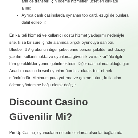
afin de transferi için ödeme hizmetleri ücretleri dikkate
alınır.
Ayrıca canlı casinolarda oynanan top card, ezugi de bunlara
dahil edilebilir.
En kaliteli hizmeti ve kullanıcı dostu hizmet yaklaşımı nedeniyle
site, kısa bir süre içinde alanında birçok oyuncuya sahiptir.
Bluebell BV grubunun diğer şirketlerine benzer şekilde, üst düzey
yazılım kullanılmakta ve oyunlarda güvenlik ve istikrar” “ile ilgili
tüm gereklilikler yerine getirilmektedir. Diğer casinolarda olduğu gibi
Anadolu casinoda weil oyunları ücretsiz olarak test etmek
mümkündür. Minimum para yatırma ve çekme tutarı, kullanılan
ödeme yöntemine bağlı olarak değişir.
Discount Casino
Güvenilir Mi?
Pin-Up Casino, oyuncuların nerede olurlarsa olsunlar bağlantıda