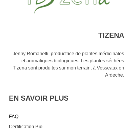
TIZENA
Jenny Romanelli, productrice de plantes médicinales
et aromatiques biologiques. Les plantes séchées
Tizena sont produites sur mon terrain, à Vesseaux en
Ardèche.
EN SAVOIR PLUS
FAQ
Certification Bio