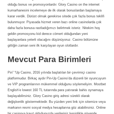
olduğu bonus ve promosyonlardır. Glory Casino on the internet
kumarhanesini incelemeye de ilk olarak bonuslardan başlamaya
karar verdik. Dürüst olmak gerekirse sitede çok fazla bonus teklifi
bulunmuyor. Piyasada hizmet veren bazı online casinolarda çok
daha fazla bonusa rastladığımızı belirtmek isteriz. Nitekim hoş
geldin promosyonu kid derece cömert olduğundan yeni
başlayanlara yeterli olacağını düşünüyoruz. Casino bölümüne
gittiğin zaman seni ilk karşılayan oyun slotlardır.
Mevcut Para Birimleri
Pin” “Up Casino, 2016 yılında başlatılan bir çevrimiçi casino
platformudur. Birkaç aydır Pin-Up Casino’da düzenli bir oyuncuyum
ve VIP programlarının mükemmel olduğunu söylemeliyim. Mostbet
English’e lowest 160 TL tutarında para yatırarak bahis oynamaya
başlayabilirsiniz. Glory Casino giriş adresi sürekli olarak
değişkenlik göstermektedir. Bu yüzden yeni link için sitemize veya
markanın resmi sosyal medya hesaplarına göz atabilirsiniz. Online
bir casinoya kayıt olduğunuzda verileriniz kesinlikle güvende