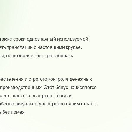
 также сроки однозначный используемой
еть трансляции с настоящими крупье.
ы, но позволяет быстро забирать
беспечения и строгого контроля денежных
производственных. Этот бонус начисляется
высить шансы а выигрыш. Главная
бенно актуально для игроков одним стран с
 без помех.