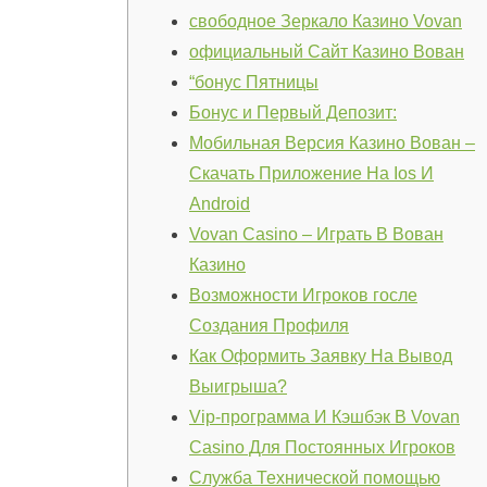
свободное Зеркало Казино Vovan
официальный Сайт Казино Вован
“бонус Пятницы
Бонус и Первый Депозит:
Мобильная Версия Казино Вован –
Скачать Приложение На Ios И
Android
Vovan Casino – Играть В Вован
Казино
Возможности Игроков госле
Создания Профиля
Как Оформить Заявку На Вывод
Выигрыша?
Vip-программа И Кэшбэк В Vovan
Casino Для Постоянных Игроков
Служба Технической помощью