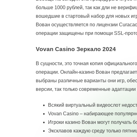
больше 1000 рублей, так как дли не вериф
вошедшие в стартовый набор для новых игр
Вован осуществляется по лицензии Curacao
операции защищены при помощи SSL-проток
Vovan Casino Зеркало 2024
В сущности, это точная копия официального
операции. Онлайн-казино Вован предлагает 
выбраны различные варианты они игр, обес
версии, так только современные адаптации 
Всякий виртуальный видеослот недост
Vovan Casino – набирающее популярно
Игроки казино Вован могут получать б
Эксклавов каждую среду только пятни