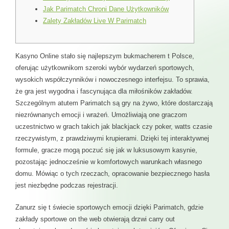
Jak Parimatch Chroni Dane Użytkowników
Zalety Zakładów Live W Parimatch
Kasyno Online stało się najlepszym bukmacherem t Polsce,
oferując użytkownikom szeroki wybór wydarzeń sportowych,
wysokich współczynników i nowoczesnego interfejsu. To sprawia,
że ​​gra jest wygodna i fascynująca dla miłośników zakładów.
Szczególnym atutem Parimatch są gry na żywo, które dostarczają
niezrównanych emocji i wrażeń. Umożliwiają one graczom
uczestnictwo w grach takich jak blackjack czy poker, watts czasie
rzeczywistym, z prawdziwymi krupierami. Dzięki tej interaktywnej
formule, gracze mogą poczuć się jak w luksusowym kasynie,
pozostając jednocześnie w komfortowych warunkach własnego
domu. Mówiąc o tych rzeczach, opracowanie bezpiecznego hasła
jest niezbędne podczas rejestracji.
Zanurz się t świecie sportowych emocji dzięki Parimatch, gdzie
zakłady sportowe on the web otwierają drzwi carry out