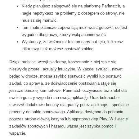
Kiedy planujesz zalogować się na platformę Parimatch, a
nagle napotykasz na problemy z dostępem do strony, nie
musisz się martwić.
Terminale płatnicze zapewniają możliwość gotówki, co jest
wygodne dla graczy, którzy wolą anonimowość.
Wystarczy, że weźmiesz telefon carry out ręki, klikniesz
kilka razy i już możesz postawić zakład.
Dzięki mobilnej wersji platformy, korzystanie z niej staje się
niezwykle proste i actually intuicyjne. W każdej sytuacji, nawet
będąc w drodze, można szybko sprawdzić wyniki lub postawić
zakład, co sprawia, że doświadczenie obstawiania staje się
jeszcze bardziej komfortowe. Parimatch oczywiście też zrobił dla
swoich graczy wygodę i ma swoją aplikację. Oraz bukmacher
stworzył dodatkowe bonusy dla graczy przez aplikację – specjalne
procenty do salda bonusowego. Aplikacja dostępna do pobrania
poprzez stronę główną kasyna lub appstore/sklep Play. W świecie
zakładów sportowych i hazardu ważna jest szybka pomoc i
wsparcie.