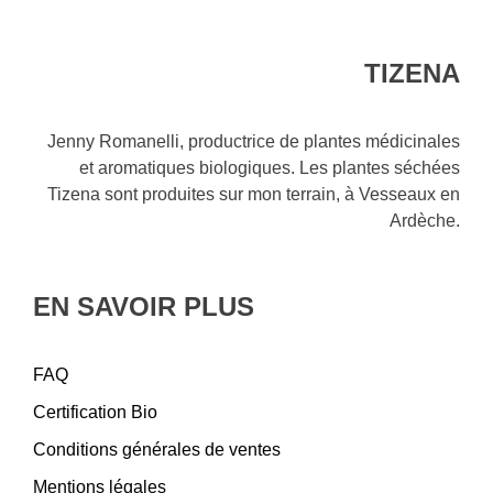
TIZENA
Jenny Romanelli, productrice de plantes médicinales
et aromatiques biologiques. Les plantes séchées
Tizena sont produites sur mon terrain, à Vesseaux en
Ardèche.
EN SAVOIR PLUS
FAQ
Certification Bio
Conditions générales de ventes
Mentions légales