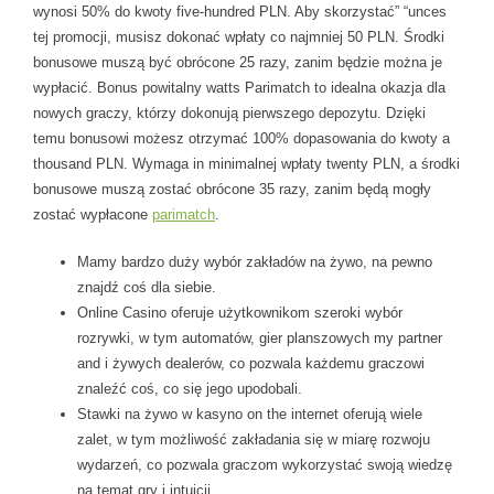
wynosi 50% do kwoty five-hundred PLN. Aby skorzystać” “unces
tej promocji, musisz dokonać wpłaty co najmniej 50 PLN. Środki
bonusowe muszą być obrócone 25 razy, zanim będzie można je
wypłacić. Bonus powitalny watts Parimatch to idealna okazja dla
nowych graczy, którzy dokonują pierwszego depozytu. Dzięki
temu bonusowi możesz otrzymać 100% dopasowania do kwoty a
thousand PLN. Wymaga in minimalnej wpłaty twenty PLN, a środki
bonusowe muszą zostać obrócone 35 razy, zanim będą mogły
zostać wypłacone
parimatch
.
Mamy bardzo duży wybór zakładów na żywo, na pewno
znajdź coś dla siebie.
Online Casino oferuje użytkownikom szeroki wybór
rozrywki, w tym automatów, gier planszowych my partner
and i żywych dealerów, co pozwala każdemu graczowi
znaleźć coś, co się jego upodobali.
Stawki na żywo w kasyno on the internet oferują wiele
zalet, w tym możliwość zakładania się w miarę rozwoju
wydarzeń, co pozwala graczom wykorzystać swoją wiedzę
na temat gry i intuicji.