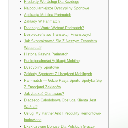
Produkty We Usługi Dla Każdego
Najpopularniejsze Dyscypliny Sportowe
Aplikacja Mobilna Parimatch
Zakłady W Parimatch
Dlaczego Warto Wybrać Parimatch?
Bezpieczeństwo Transakcji Finansowych
Jak Skontaktować Się Z Naszym Zespołem
Wsparcia?
Historia Kasyna Parimatch
Funkcjonalności Aplikacji Mobilnej
Dyscypliny Sportowe
Zakłady Sportowe Z Urządzeń Mobilnych
Pari-match — Gdzie Pasja Sportu Spotyka Się
Z Emocjami Zakładów
Jak Zacząć Obstawiać?
Dlaczego Całodobowa Obsługa Klienta Jest
Ważna?
Usługi My Partner And I Produkty Remontowo-
budowlane
Ekskluzywne Bonusy Dla Polskich Graczy