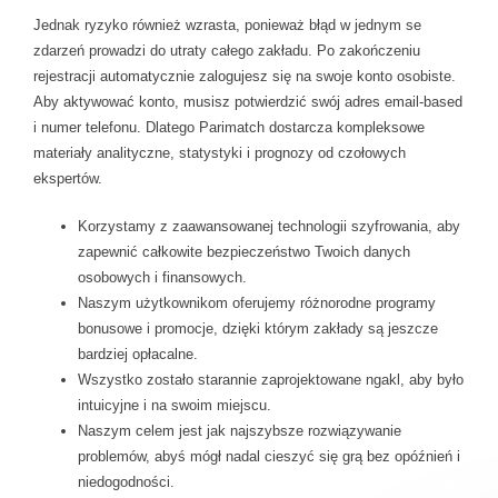
Jednak ryzyko również wzrasta, ponieważ błąd w jednym se
zdarzeń prowadzi do utraty całego zakładu. Po zakończeniu
rejestracji automatycznie zalogujesz się na swoje konto osobiste.
Aby aktywować konto, musisz potwierdzić swój adres email-based
i numer telefonu. Dlatego Parimatch dostarcza kompleksowe
materiały analityczne, statystyki i prognozy od czołowych
ekspertów.
Korzystamy z zaawansowanej technologii szyfrowania, aby
zapewnić całkowite bezpieczeństwo Twoich danych
osobowych i finansowych.
Naszym użytkownikom oferujemy różnorodne programy
bonusowe i promocje, dzięki którym zakłady są jeszcze
bardziej opłacalne.
Wszystko zostało starannie zaprojektowane ngakl, aby było
intuicyjne i na swoim miejscu.
Naszym celem jest jak najszybsze rozwiązywanie
problemów, abyś mógł nadal cieszyć się grą bez opóźnień i
niedogodności.