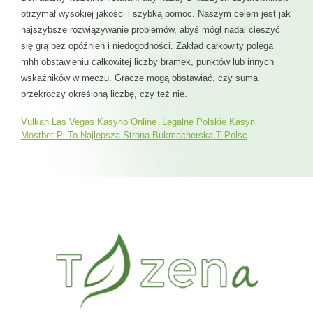
otrzymał wysokiej jakości i szybką pomoc. Naszym celem jest jak
najszybsze rozwiązywanie problemów, abyś mógł nadal cieszyć
się grą bez opóźnień i niedogodności. Zakład całkowity polega
mhh obstawieniu całkowitej liczby bramek, punktów lub innych
wskaźników w meczu. Gracze mogą obstawiać, czy suma
przekroczy określoną liczbę, czy też nie.
Vulkan Las Vegas Kasyno Online ️ Legalne Polskie Kasyn
Navigation
Mostbet Pl To Najlepsza Strona Bukmacherska T Polsc
de
l’article