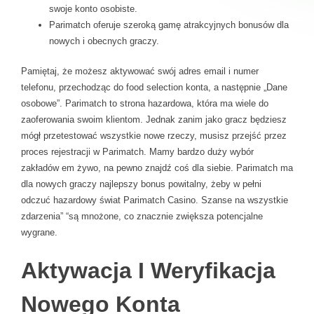
swoje konto osobiste.
Parimatch oferuje szeroką gamę atrakcyjnych bonusów dla
nowych i obecnych graczy.
Pamiętaj, że możesz aktywować swój adres email i numer
telefonu, przechodząc do food selection konta, a następnie „Dane
osobowe”. Parimatch to strona hazardowa, która ma wiele do
zaoferowania swoim klientom. Jednak zanim jako gracz będziesz
mógł przetestować wszystkie nowe rzeczy, musisz przejść przez
proces rejestracji w Parimatch. Mamy bardzo duży wybór
zakładów em żywo, na pewno znajdź coś dla siebie. Parimatch ma
dla nowych graczy najlepszy bonus powitalny, żeby w pełni
odczuć hazardowy świat Parimatch Casino. Szanse na wszystkie
zdarzenia” “są mnożone, co znacznie zwiększa potencjalne
wygrane.
Aktywacja I Weryfikacja
Nowego Konta