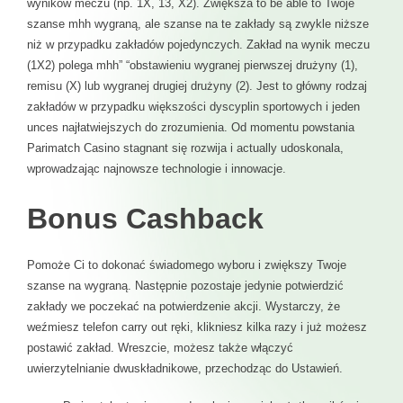
wyników meczu (np. 1X, 13, X2). Zwiększa to be able to Twoje
szanse mhh wygraną, ale szanse na te zakłady są zwykle niższe
niż w przypadku zakładów pojedynczych. Zakład na wynik meczu
(1X2) polega mhh” “obstawieniu wygranej pierwszej drużyny (1),
remisu (X) lub wygranej drugiej drużyny (2). Jest to główny rodzaj
zakładów w przypadku większości dyscyplin sportowych i jeden
unces najłatwiejszych do zrozumienia. Od momentu powstania
Parimatch Casino stagnant się rozwija i actually udoskonala,
wprowadzając najnowsze technologie i innowacje.
Bonus Cashback
Pomoże Ci to dokonać świadomego wyboru i zwiększy Twoje
szanse na wygraną. Następnie pozostaje jedynie potwierdzić
zakłady we poczekać na potwierdzenie akcji. Wystarczy, że
weźmiesz telefon carry out ręki, klikniesz kilka razy i już możesz
postawić zakład. Wreszcie, możesz także włączyć
uwierzytelnianie dwuskładnikowe, przechodząc do Ustawień.