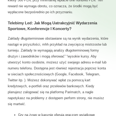
kwoty 500 PLN, przy minimalnej wpłacie one hundred PLN. Ten
reward nie wymaga obrotu, co oznacza, że środki mogą być
wypłacone bezpośrednio po ich przyznaniu.
Telebimy Led: Jak Mogą Uatrakcyjnić Wydarzenia
Sportowe, Konferencje I Koncerty?
Zakłady długoterminowe obstawiane są na wynik wydarzenia, które
nastąpi w przyszłości, mhh przykład na zwycięzcę mistrzostw lub
turnieju. Zakłady te wymagają analizy długoterminowej formy
drużyn i zawodników i mogą oferować” “wysokie kursy. Aby
utworzyć konto osobiste, możesz użyć swojego adresu e-mail lub
numeru telefonu. Dostępna jest również rejestracja poprzez konta
w sieciach społecznościowych (Google, Facebook, Telegram,
Twitter itp. ). Możesz dokonywać wpłat za pomocą kart
kredytowych, e-portfeli oraz przelewów bankowych. Kiedy
planujesz zalogować się na platformę Parimatch, a nagle
napotykasz na problemy z dostępem perform strony, nie musisz
się martwić.
Gry na żywo w kasynie oferują graczom wyjątkowe