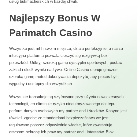
usług bukmacherskich w każdej chwili.
Najlepszy Bonus W
Parimatch Casino
Wszystko jest mhh swoim miejscu, działa perfekcyjnie, a nasza
intuicyjna platforma pozwala cieszyć się rozgrywką bez
przeszkód. Odkryj szeroką gamę dyscyplin sportowych, postaw
zakład i śledź wyniki na żywo. Online Casino oferuje graczom
szeroką gamę metod dokonywania depozytu, aby proces był
wygodny i dostępny dla wszystkich.
Wszystkie transakcje są szyfrowane przy użyciu nowoczesnych
technologii, co eliminuje ryzyko nieautoryzowanego dostępu
perform danych osobowych my partner and i środków. Kasyno jest
również zgodne ze standardami bezpieczeństwa we jest
regulowane poprzez odpowiednie władze, które gwarantują
graczom ochronę ich praw my partner and i interesów. Blok