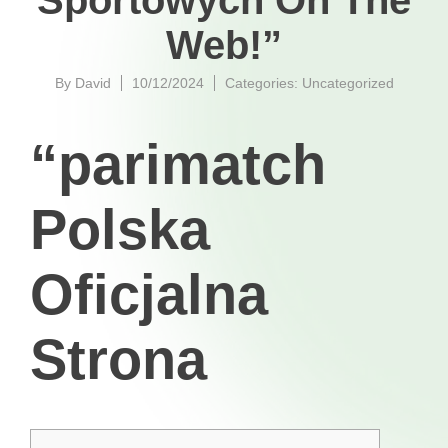
Sportowych On The
Web!”
By
David
10/12/2024
Categories:
Uncategorized
“parimatch
Polska ️
Oficjalna
Strona