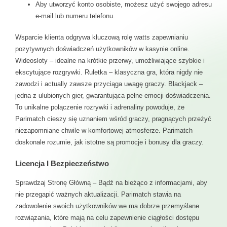
Aby utworzyć konto osobiste, możesz użyć swojego adresu
e-mail lub numeru telefonu.
Wsparcie klienta odgrywa kluczową rolę watts zapewnianiu
pozytywnych doświadczeń użytkowników w kasynie online.
Wideosloty – idealne na krótkie przerwy, umożliwiające szybkie i
ekscytujące rozgrywki. Ruletka – klasyczna gra, która nigdy nie
zawodzi i actually zawsze przyciąga uwagę graczy. Blackjack –
jedna z ulubionych gier, gwarantująca pełne emocji doświadczenia.
To unikalne połączenie rozrywki i adrenaliny powoduje, że
Parimatch cieszy się uznaniem wśród graczy, pragnących przeżyć
niezapomniane chwile w komfortowej atmosferze. Parimatch
doskonale rozumie, jak istotne są promocje i bonusy dla graczy.
Licencja I Bezpieczeństwo
Sprawdzaj Stronę Główną – Bądź na bieżąco z informacjami, aby
nie przegapić ważnych aktualizacji. Parimatch stawia na
zadowolenie swoich użytkowników we ma dobrze przemyślane
rozwiązania, które mają na celu zapewnienie ciągłości dostępu