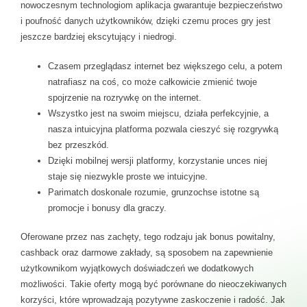
nowoczesnym technologiom aplikacja gwarantuje bezpieczeństwo
i poufność danych użytkowników, dzięki czemu proces gry jest
jeszcze bardziej ekscytujący i niedrogi.
Czasem przeglądasz internet bez większego celu, a potem
natrafiasz na coś, co może całkowicie zmienić twoje
spojrzenie na rozrywkę on the internet.
Wszystko jest na swoim miejscu, działa perfekcyjnie, a
nasza intuicyjna platforma pozwala cieszyć się rozgrywką
bez przeszkód.
Dzięki mobilnej wersji platformy, korzystanie unces niej
staje się niezwykle proste we intuicyjne.
Parimatch doskonale rozumie, grunzochse istotne są
promocje i bonusy dla graczy.
Oferowane przez nas zachęty, tego rodzaju jak bonus powitalny,
cashback oraz darmowe zakłady, są sposobem na zapewnienie
użytkownikom wyjątkowych doświadczeń we dodatkowych
możliwości. Takie oferty mogą być porównane do nieoczekiwanych
korzyści, które wprowadzają pozytywne zaskoczenie i radość. Jak