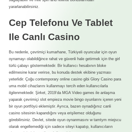
yararlanabilirsiniz.
Cep Telefonu Ve Tablet
Ile Canlı Casino
Bu nedenle, çevrimiçi kumarhane, Türkiyeli oyuncular için oyun
oynamayı olabildiğince rahat ve güvenli hale getirmek için the girl
türlü çabayı göstermektedir. Bir kullanıcı hesabının bloke
edilmesine karar verirse, bu konuda destek ekibine yazması
yeterlidir. Çoğu contemporary online casino gibi Glory Casino para
uma mobil cihazlarını kullanmayı tercih eden kullanıcılarla
ilgilenmektedir. Şirket, 2019’da MGA Video games ile anlaşma
yaparak çevrimiçi slot empieza movie bingo oyunlarını içeren yeni
bir oyun portföyü eklemiştir. Ayrıca, bazen oynadığınız canli
casino sitesinin kapandığını veya erişilemez olduğunu
görebilirsiniz. Devlet, sitede oyun oynanmasını w tamtym miejscu
olarak engellemediği için sadece siteyi kapatıp, kullanıcıların