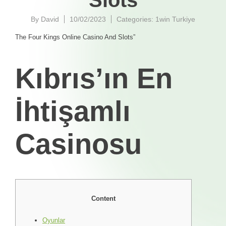
Slots
By
David
10/02/2023
Categories:
1win Turkiye
The Four Kings Online Casino And Slots”
Kıbrıs’ın En
İhtişamlı
Casinosu
Content
Oyunlar