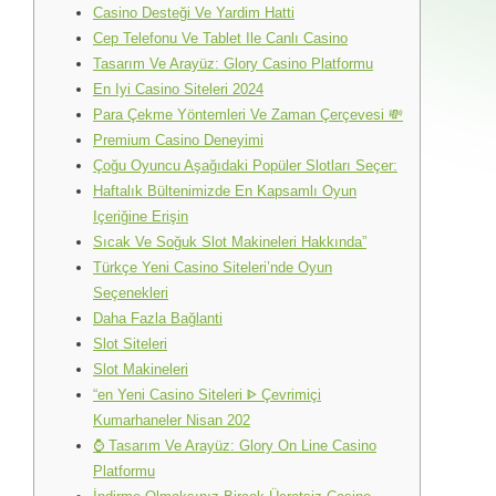
Casino Desteği Ve Yardim Hatti
Cep Telefonu Ve Tablet Ile Canlı Casino
Tasarım Ve Arayüz: Glory Casino Platformu
En Iyi Casino Siteleri 2024
Para Çekme Yöntemleri Ve Zaman Çerçevesi 💸
Premium Casino Deneyimi
Çoğu Oyuncu Aşağıdaki Popüler Slotları Seçer:
Haftalık Bültenimizde En Kapsamlı Oyun
Içeriğine Erişin
Sıcak Ve Soğuk Slot Makineleri Hakkında”
Türkçe Yeni Casino Siteleri’nde Oyun
Seçenekleri
Daha Fazla Bağlanti
Slot Siteleri
Slot Makineleri
“en Yeni Casino Siteleri ᐈ Çevrimiçi
Kumarhaneler Nisan 202
⌚️ Tasarım Ve Arayüz: Glory On Line Casino
Platformu