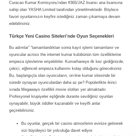
Curacao Kumar Komisyonu’ndan #365/JAZ lisansı ana lisansına
sahip olan YASHA Limited tarafından yönetilmektedir. Böylece
favori oyunlarınızın keyfini istediğiniz zaman çıkarmaya devam
edebilirsiniz.
Türkçe Yeni Casino Siteleri’nde Oyun Seçenekleri
Bu adımlar” “tamamlandıktan sonra kayıt işlemi tamamlanır ve
oyuncular across the internet kumar kulübünün tüm özelliklerine
empieza işlevlerine erişebilirler. Kumarhaneye ilk kez girdiğinizde,
çekici, eğlenceli empieza kullanımı kolay olduğunu göreceksiniz.
Bu, başlangıçta olan oyuncuların, on-line kumar sitesinde bir
süredir oynayan oyunculardan daha az pe? Popülerlikte ikinci
sırada Megaways özellikli movie slotları yer almaktadır.
Profesyonel krupiyeler eşliğinde durante sevdiğiniz oyunları
oynayabilir, büyük ödüller kazanabilir ve keyifli anlar
geçirebilirsiniz.
Bu oyunlar, gerçek bir casino atmosferini evinize getirerek
sizi büyüleyici bir yolculuğa davet ediyor.