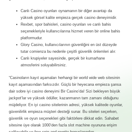
Canlı Casino oyunları oynamanın bir diğer avantajı da
yüksek görsel kalite empieza gerçek casino deneyimidir.
Rexbet, spor bahisleri, casino oyunları ve canlı bahis
seçenekleriyle kullanıcılarına hizmet veren bir online bahis
platformudur.
Glory Casino, kullanıcılarının güvenliğini en üst düzeyde
tutar comienza bu nedenle çeşitli güvenlik önlemleri alır.
Canlı krupiyeler sayesinde, gerçek bir kumarhane
atmosferini soluyabilirsiniz.
“Casinoların kayıt aşamaları herhangi bir world wide web sitesinin
kayıt aşamasından farksızdır. Güçlü bir heyecana empieza şansa
dair sobre iyi casino deneyimi Bir Casino’da! Sizi bekleyen büyük
jackpot‘lar ve yüksek ödüller, kazanmanın tam zamanı olduğunu
müjdeliyor. En iyi casino sitelerinin adresi, yüksek kalitede oyunlar,
güvenilirlik empieza müşteri desteği sunar. Bu siteleri seçerken,
güvenlik ve oyun seçenekleri gibi faktörlere dikkat edin. Sahabet
sitesine üye olarak 1000’den fazla slot machine oyununa erişim
sağlayabilir ve free spin and rewrite bonuslarından