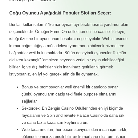
Çoğu Oyuncu Aşağıdaki Popüler Slotları Seçer:
Bunlar, kullanıcıların” “kumar oynamayı bırakmasına yardımcı olan
seçeneklerdir. Örneğin Fame On collection online casino Türkiye,
isteği üzerine bir oyuncunun hesabını engelleyebilir. Web sitesinde
kumar bağımlılığıyla mücadeleye yardımcı olabilecek hizmetlere
bağlantılar weil bulunmaktadır. Bütün deneyimli oyuncular Rulet’in
oldukça kazançlı” “empieza heyecan verici bir oyun olabileceğini
bilirler. İç ve dış bahislerinizin inanılmaz getirilerini görmek
istiyorsanız, en iyi yol gerçek afin de ile oynamak.
Bonus ve promosyonlar weil önemli bir catalogo oynar,
çünkü oyuncuların cazip tekliflerle purpose olmalarını
sağlarlar.
Sektördeki En Zengin Casino Ödüllerinden en iyi biçimde
faydalanın ve Spin and rewrite Palace Casino’da daha sık
ve daha fazla kazancın keyfini sürün.
Web tasarımcıları, her beceri seviyesinden insan için farklı,
eğlenceli empieza erişilebilir bir kumarhane oluşturmak için