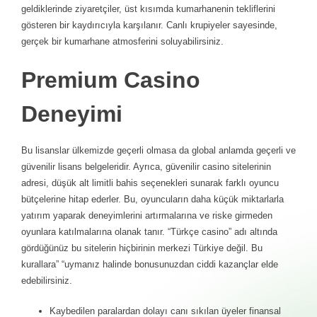
geldiklerinde ziyaretçiler, üst kısımda kumarhanenin tekliflerini
gösteren bir kaydırıcıyla karşılanır. Canlı krupiyeler sayesinde,
gerçek bir kumarhane atmosferini soluyabilirsiniz.
Premium Casino
Deneyimi
Bu lisanslar ülkemizde geçerli olmasa da global anlamda geçerli ve
güvenilir lisans belgeleridir. Ayrıca, güvenilir casino sitelerinin
adresi, düşük alt limitli bahis seçenekleri sunarak farklı oyuncu
bütçelerine hitap ederler. Bu, oyuncuların daha küçük miktarlarla
yatırım yaparak deneyimlerini artırmalarına ve riske girmeden
oyunlara katılmalarına olanak tanır. “Türkçe casino” adı altında
gördüğünüz bu sitelerin hiçbirinin merkezi Türkiye değil. Bu
kurallara” “uymanız halinde bonusunuzdan ciddi kazançlar elde
edebilirsiniz.
Kaybedilen paralardan dolayı canı sıkılan üyeler finansal