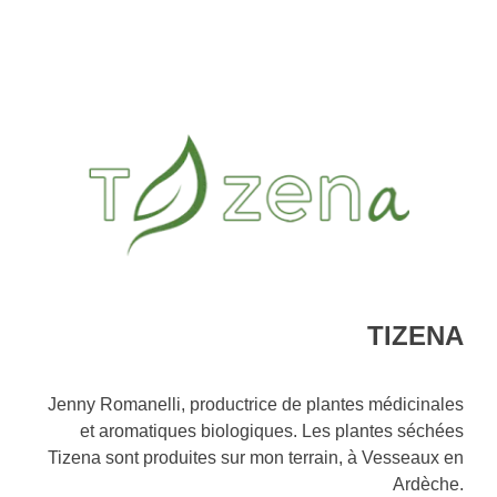
l’article
TIZENA
Jenny Romanelli, productrice de plantes médicinales
et aromatiques biologiques. Les plantes séchées
Tizena sont produites sur mon terrain, à Vesseaux en
Ardèche.