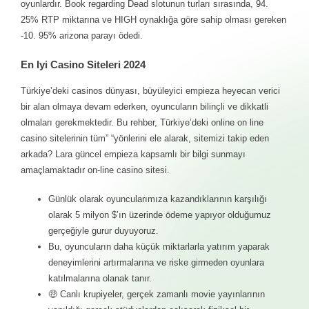
oyunlardır. Book regarding Dead slotunun turları sırasında, 94.
25% RTP miktarına ve HIGH oynaklığa göre sahip olması gereken
-10. 95% arizona parayı ödedi.
En Iyi Casino Siteleri 2024
Türkiye’deki casinos dünyası, büyüleyici empieza heyecan verici
bir alan olmaya devam ederken, oyuncuların bilinçli ve dikkatli
olmaları gerekmektedir. Bu rehber, Türkiye’deki online on line
casino sitelerinin tüm” “yönlerini ele alarak, sitemizi takip eden
arkada? Lara güncel empieza kapsamlı bir bilgi sunmayı
amaçlamaktadır on-line casino sitesi.
Günlük olarak oyuncularımıza kazandıklarının karşılığı
olarak 5 milyon $’ın üzerinde ödeme yapıyor olduğumuz
gerçeğiyle gurur duyuyoruz.
Bu, oyuncuların daha küçük miktarlarla yatırım yaparak
deneyimlerini artırmalarına ve riske girmeden oyunlara
katılmalarına olanak tanır.
🤑 Canlı krupiyeler, gerçek zamanlı movie yayınlarının