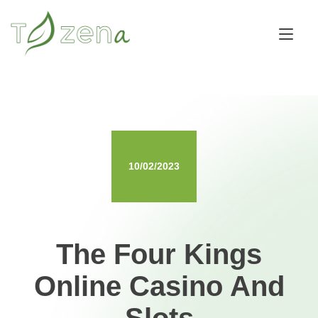
Skip
to
Tog
content
nav
10/02/2023
The Four Kings
Online Casino And