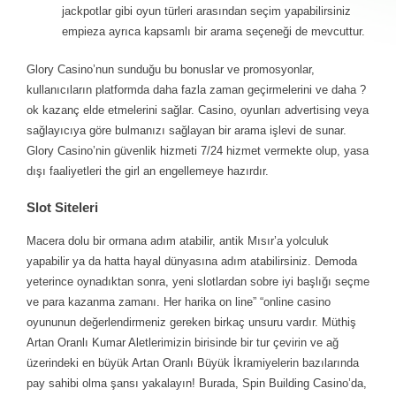
jackpotlar gibi oyun türleri arasından seçim yapabilirsiniz
empieza ayrıca kapsamlı bir arama seçeneği de mevcuttur.
Glory Casino’nun sunduğu bu bonuslar ve promosyonlar,
kullanıcıların platformda daha fazla zaman geçirmelerini ve daha ?
ok kazanç elde etmelerini sağlar. Casino, oyunları advertising veya
sağlayıcıya göre bulmanızı sağlayan bir arama işlevi de sunar.
Glory Casino’nin güvenlik hizmeti 7/24 hizmet vermekte olup, yasa
dışı faaliyetleri the girl an engellemeye hazırdır.
Slot Siteleri
Macera dolu bir ormana adım atabilir, antik Mısır’a yolculuk
yapabilir ya da hatta hayal dünyasına adım atabilirsiniz. Demoda
yeterince oynadıktan sonra, yeni slotlardan sobre iyi başlığı seçme
ve para kazanma zamanı. Her harika on line” “online casino
oyununun değerlendirmeniz gereken birkaç unsuru vardır. Müthiş
Artan Oranlı Kumar Aletlerimizin birisinde bir tur çevirin ve ağ
üzerindeki en büyük Artan Oranlı Büyük İkramiyelerin bazılarında
pay sahibi olma şansı yakalayın! Burada, Spin Building Casino’da,