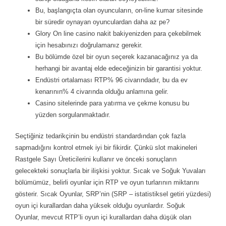
Bu, başlangıçta olan oyuncuların, on-line kumar sitesinde
bir süredir oynayan oyunculardan daha az pe?
Glory On line casino nakit bakiyenizden para çekebilmek
için hesabınızı doğrulamanız gerekir.
Bu bölümde özel bir oyun seçerek kazanacağınız ya da
herhangi bir avantaj elde edeceğinizin bir garantisi yoktur.
Endüstri ortalaması RTP% 96 civarındadır, bu da ev
kenarının% 4 civarında olduğu anlamına gelir.
Casino sitelerinde para yatırma ve çekme konusu bu
yüzden sorgulanmaktadır.
Seçtiğiniz tedarikçinin bu endüstri standardından çok fazla
sapmadığını kontrol etmek iyi bir fikirdir. Çünkü slot makineleri
Rastgele Sayı Üreticilerini kullanır ve önceki sonuçların
gelecekteki sonuçlarla bir ilişkisi yoktur. Sıcak ve Soğuk Yuvaları
bölümümüz, belirli oyunlar için RTP ve oyun turlarının miktarını
gösterir. Sıcak Oyunlar, SRP’nin (SRP – istatistiksel getiri yüzdesi)
oyun içi kurallardan daha yüksek olduğu oyunlardır. Soğuk
Oyunlar, mevcut RTP’li oyun içi kurallardan daha düşük olan