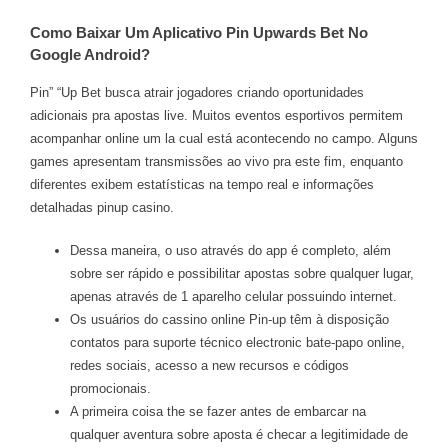
Como Baixar Um Aplicativo Pin Upwards Bet No
Google Android?
Pin” “Up Bet busca atrair jogadores criando oportunidades
adicionais pra apostas live. Muitos eventos esportivos permitem
acompanhar online um la cual está acontecendo no campo. Alguns
games apresentam transmissões ao vivo pra este fim, enquanto
diferentes exibem estatísticas na tempo real e informações
detalhadas pinup casino.
Dessa maneira, o uso através do app é completo, além
sobre ser rápido e possibilitar apostas sobre qualquer lugar,
apenas através de 1 aparelho celular possuindo internet.
Os usuários do cassino online Pin-up têm à disposição
contatos para suporte técnico electronic bate-papo online,
redes sociais, acesso a new recursos e códigos
promocionais.
A primeira coisa the se fazer antes de embarcar na
qualquer aventura sobre aposta é checar a legitimidade de