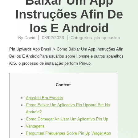
Baixar Um App
Instruções Afin De
Ios E Android
By
David
08/02/2023
Categories:
pin up casino
Pin Upwards App Brasil ᐉ Como Baixar Um App Instruções Afin
De Ios E Android
Para usuários sobre i phone e outros aparelhos
iOS, o processo de instalação perform Pin-up.
Content
Apostas Em Esports
Como Baixar Um Aplicativo Pin Upward Bet No
Android?
Como Começar An Usar Um Aplicativo Pin Up
Vantagens
Perguntas Frequentes Sobre Pin Up Wager App