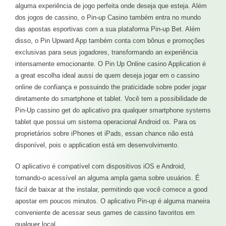
alguma experiência de jogo perfeita onde deseja que esteja. Além
dos jogos de cassino, o Pin-up Casino também entra no mundo
das apostas esportivas com a sua plataforma Pin-up Bet. Além
disso, o Pin Upward App também conta com bônus e promoções
exclusivas para seus jogadores, transformando an experiência
intensamente emocionante. O Pin Up Online casino Application é
a great escolha ideal aussi de quem deseja jogar em o cassino
online de confiança e possuindo the praticidade sobre poder jogar
diretamente do smartphone et tablet. Você tem a possibilidade de
Pin-Up cassino get do aplicativo pra qualquer smartphone systems
tablet que possui um sistema operacional Android os. Para os
proprietários sobre iPhones et iPads, essan chance não está
disponível, pois o application está em desenvolvimento.
O aplicativo é compatível com dispositivos iOS e Android,
tornando-o acessível an alguma ampla gama sobre usuários. É
fácil de baixar at the instalar, permitindo que você comece a good
apostar em poucos minutos. O aplicativo Pin-up é alguma maneira
conveniente de acessar seus games de cassino favoritos em
qualquer local.