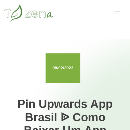
Skip
to
Tog
content
nav
08/02/2023
Pin Upwards App
Brasil ᐉ Como