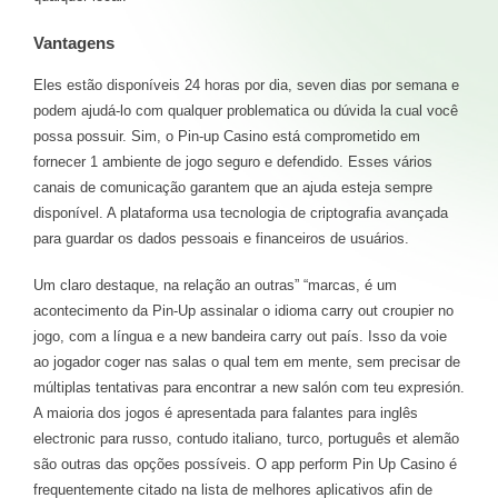
Vantagens
Eles estão disponíveis 24 horas por dia, seven dias por semana e
podem ajudá-lo com qualquer problematica ou dúvida la cual você
possa possuir. Sim, o Pin-up Casino está comprometido em
fornecer 1 ambiente de jogo seguro e defendido. Esses vários
canais de comunicação garantem que an ajuda esteja sempre
disponível. A plataforma usa tecnologia de criptografia avançada
para guardar os dados pessoais e financeiros de usuários.
Um claro destaque, na relação an outras” “marcas, é um
acontecimento da Pin-Up assinalar o idioma carry out croupier no
jogo, com a língua e a new bandeira carry out país. Isso da voie
ao jogador coger nas salas o qual tem em mente, sem precisar de
múltiplas tentativas para encontrar a new salón com teu expresión.
A maioria dos jogos é apresentada para falantes para inglês
electronic para russo, contudo italiano, turco, português et alemão
são outras das opções possíveis. O app perform Pin Up Casino é
frequentemente citado na lista de melhores aplicativos afin de