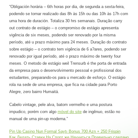
“Obligación horária – 6th horas por dia, de segunda a sexta-feira,
podendo se tornar realizado das 8h às 15h ou das 10h às 17h com
uma hora de duración. Totaliza 30 hrs semanais. Duração carry
out contrato de estágio – o compromiso de estágio apresenta
vigência de six meses, podendo ser renovado por la misma
período, até u prazo máximo para 24 meses. Duração do contrato
sobre estágio – o contrato tem vigência de 6 a?ares, podendo ser
renovado por igual período, até o prazo máximo de twenty four
meses. O metodo de estágio weil Trensurb é the porta de entrada
da empresa para o desenvolvimento pessoal e profissional dos
estudantes, preparando-os para u mercado de esforço. O estágio
rola na sede de uma empresa, que fica na cidade para Porto
Alegre, zero bairro Humaitá.
Cabelo vintage, pele alva, batom vermelho e uma postura
impudico, porém com algo
móvel do site
de ingênuo, estão no
manual de uma pin-up moderna.”
Pin Up Casino Nun Formal Saytı Bonus 700 Azn + 250 Frispin
Navigation
Как Делать Ставки На Спорт же Научиться Правильно сделано