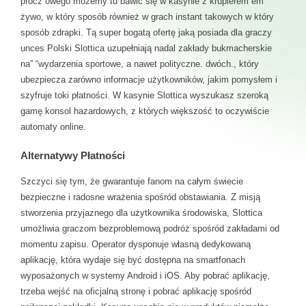
prócz owego możemy tu bawić się w kasynie z krupierem em
żywo, w który sposób również w grach instant takowych w który
sposób zdrapki. Tą super bogatą ofertę jaką posiada dla graczy
unces Polski Slottica uzupełniają nadal zakłady bukmacherskie
na” “wydarzenia sportowe, a nawet polityczne. dwóch., który
ubezpiecza zarówno informacje użytkowników, jakim pomysłem i
szyfruje toki płatności. W kasynie Slottica wyszukasz szeroką
gamę konsol hazardowych, z których większość to oczywiście
automaty online.
Alternatywy Płatności
Szczyci się tym, że gwarantuje fanom na całym świecie
bezpieczne i radosne wrażenia spośród obstawiania. Z misją
stworzenia przyjaznego dla użytkownika środowiska, Slottica
umożliwia graczom bezproblemową podróż spośród zakładami od
momentu zapisu. Operator dysponuje własną dedykowaną
aplikację, która wydaje się być dostępna na smartfonach
wyposażonych w systemy Android i iOS. Aby pobrać aplikację,
trzeba wejść na oficjalną stronę i pobrać aplikację spośród