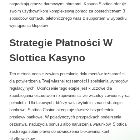
nagradzają gracza darmowymi obrotami. Kasyno Slottica oferuje
swoim użytkownikom kompleksową pomoc za pośrednictwem 3
sposobów kontaktu telefonicznego wraz z supportem w wypadku
wystąpienia kłopotów.
Strategie Płatności W
Slottica Kasyno
Ten metoda ocenie zawiera przesłanie dokumentów tożsamości
dla potwierdzenia Twej własnej tożsamości i spełnienia wymogów
regulacyjnych. Ukończenie tego etapie jest kluczowe dla
zapobiegania oszustwom i zapewnienia, że wszelcy zawodnicy są
pełnoletni. Dla takowych, którzy wolą wybitniej znane strategie
bankowe, Slottica Casino akceptuje również bezpośrednie
przelewy bankowe. W pojedynczych przypadkach podejrzenia
oszustwa, nadużycia bonusu albo naruszenia warunków, Slottica
zastrzega sobie prawo do odwiedzenia blokowania kont
użytkowników.