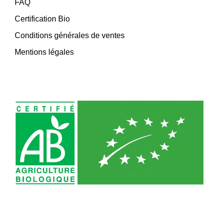
FAQ
Certification Bio
Conditions générales de ventes
Mentions légales