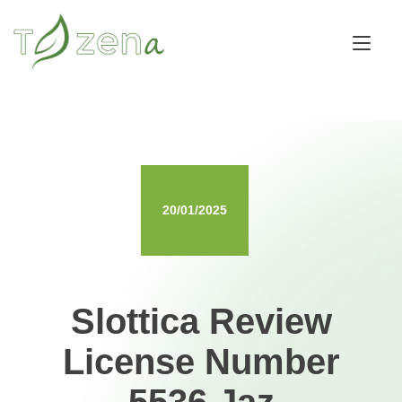
Skip
to
Tog
content
nav
20/01/2025
Slottica Review
License Number