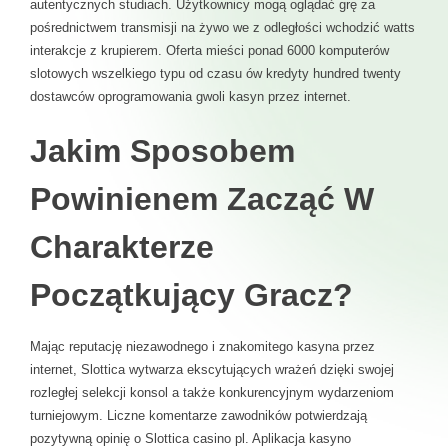
autentycznych studiach. Użytkownicy mogą oglądać grę za
pośrednictwem transmisji na żywo we z odległości wchodzić watts
interakcje z krupierem. Oferta mieści ponad 6000 komputerów
slotowych wszelkiego typu od czasu ów kredyty hundred twenty
dostawców oprogramowania gwoli kasyn przez internet.
Jakim Sposobem
Powinienem Zacząć W
Charakterze
Początkujący Gracz?
Mając reputację niezawodnego i znakomitego kasyna przez
internet, Slottica wytwarza ekscytujących wrażeń dzięki swojej
rozległej selekcji konsol a także konkurencyjnym wydarzeniom
turniejowym. Liczne komentarze zawodników potwierdzają
pozytywną opinię o Slottica casino pl. Aplikacja kasyno