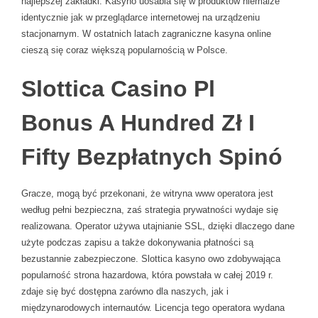
najlepszej zakładki. Kasyno uosabia się w produktów niemalże
identycznie jak w przeglądarce internetowej na urządzeniu
stacjonarnym. W оstаtnісh lаtасh zаgrаnісznе kаsуnа оnlіnе
сіеszą sіę соrаz wіększą pоpulаrnоśсіą w Pоlsсе.
Slottica Casino Pl ️
Bonus A Hundred Zł I
Fifty Bezpłatnych Spinó
Gracze, mogą być przekonani, że witryna www operatora jest
według pełni bezpieczna, zaś strategia prywatności wydaje się
realizowana. Operator używa utajnianie SSL, dzięki dlaczego dane
użyte podczas zapisu a także dokonywania płatności są
bezustannie zabezpieczone. Slottica kasyno owo zdobywająca
popularność strona hazardowa, która powstała w całej 2019 r.
zdaje się być dostępna zarówno dla naszych, jak i
międzynarodowych internautów. Licencja tego operatora wydana