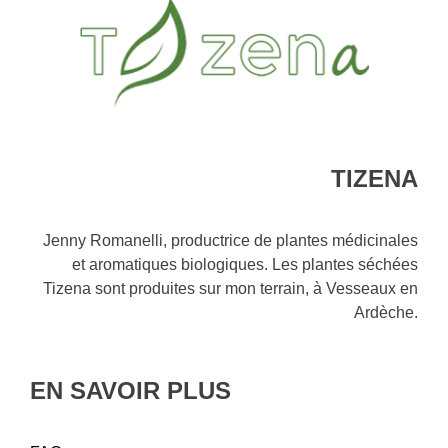
TIZENA
Jenny Romanelli, productrice de plantes médicinales
et aromatiques biologiques. Les plantes séchées
Tizena sont produites sur mon terrain, à Vesseaux en
Ardèche.
EN SAVOIR PLUS