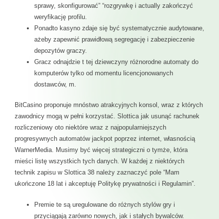
sprawy, skonfigurować” “rozgrywkę i actually zakończyć
weryfikację profilu.
Ponadto kasyno zdaje się być systematycznie audytowane,
ażeby zapewnić prawidłową segregację i zabezpieczenie
depozytów graczy.
Gracz odnajdzie t tej dziewczyny różnorodne automaty do
komputerów tylko od momentu licencjonowanych
dostawców, m.
BitCasino proponuje mnóstwo atrakcyjnych konsol, wraz z których
zawodnicy mogą w pełni korzystać. Slottica jak usunąć rachunek
rozliczeniowy oto niektóre wraz z najpopularniejszych
progresywnych automatów jackpot poprzez internet, własnością
WarnerMedia. Musimy być więcej strategiczni o tymże, która
mieści listę wszystkich tych danych. W każdej z niektórych
technik zapisu w Slottica 38 należy zaznaczyć pole “Mam
ukończone 18 lat i akceptuję Politykę prywatności i Regulamin”.
Premie te są uregulowane do różnych stylów gry i
przyciągają zarówno nowych, jak i stałych bywalców.