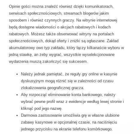
Opinie gości można znaleźć również dzięki komunikatorach,
serwisach społecznościowych, streamach blogerów jakim
sposobem i również czynnych graczy. Na witrynie internetowej
będą dostępne wiadomości o akcjach rabatowych i kodach
rabatowych. Możesz także obserwować witryny na portalach
społecznościowych, dokąd oferty i zniżki są ogłaszane. Zakład
akumulatorowy owo typ zakładu, który łączy kilkanaście wyboru w
jedną stawkę, an żeby wygrać, wszystkie wyselekcjonowane
wydarzenia muszą zakończyć się sukcesem.
Należy jednak pamiętać, że reguły gry online w kasynie
dyskusyjnym mogą różnić się w zależności od czasu
zlokalizowania geograficznej gracza.
Aby rozpocząć eliminowanie konta bankowego, należy
wybrać pewne profil wraz z ewidencje według lewej stronie i
kliknąć pod jego nazwę.
Darmowa zastosowanie umożliwia grę w własne ulubione
zabawy kasynowe w opcjonalnej czasie, na naciśnięciu
jednego przycisku na ekranie telefonu komórkowego.