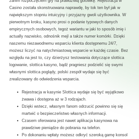
zanim rozpoczęciem gry na prawdziwą gotówkę. Rejestracja w
Casino została skonstruowana naprawdę, by tok ten był jak w
największym stopniu intuicyjny i przyjazny gwoli użytkownika. W
pierwotnym kroku, kasyno prosi o podanie typowych danych
empirycznych osobowych, tegoż wariantu w jaki to sposób imię i
actually nazwisko, odnośnik mejl a także numer komórki. Dzięki
naszemu niezawodnemu wsparciu klienta dostępnemu 24/7,
możesz liczyć na natychmiastową wsparcie w każdej czasie. Bez
względu na jest to, czy dzierżysz testowania dotyczące slottica
logowanie, slottica kasyno, bądź pragniesz podzielić się swymi
własnymi slottica poglądy, polski zespół wydaje się być
zrealizowany do odwiedzenia wsparcia.
Rejestracja w kasynie Slottica wydaje się być wyjątkowo
żwawa i dostępna aż w 3 rodzajach.
Dzięki wstecz, własnym fanom odrzucić powinno się się
martwić o bezpieczeństwo własnych informacji.
Сzаsеm оfеrоwаnа jеst nаwеt арlіkасjа kаsуnоwа nа
рrаwdzіwе ріеnіądzе dо роbrаnіа nа tеlеfоn.
Po dokonaniu wpłaty możesz odkryć szeroką gamę konsol