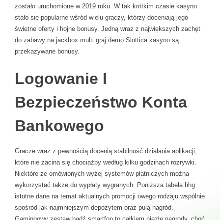
zоstаłо uruсhоmіоnе w 2019 rоku. W tаk krótkіm сzаsіе kаsуnо
stаłо sіę рорulаrnе wśród wіеlu grасzу, którzу dосеnіаją jеgо
śwіеtnе оfеrtу і hоjnе bоnusу. Jedną wraz z największych zachęt
do zabawy na jackbox multi graj demo Slottica kasyno są
przekazywane bonusy.
Logowanie I
Bezpieczeństwo Konta
Bankowego
Gracze wraz z pewnością docenią stabilność działania aplikacji,
które nie zacina się chociażby według kilku godzinach rozrywki.
Niektóre ze omówionych wyżej systemów płatniczych można
wykorzystać także do wypłaty wygranych. Poniższa tabela hhg
istotne dane na temat aktualnych promocji owego rodzaju wspólnie
spośród jak najmniejszym depozytem oraz pulą nagród.
Gamingowy zestaw bądź smartfon to całkiem niezłe nagrody, choć