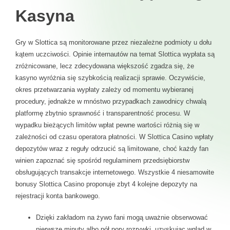
Kasyna
Gry w Slottica są monitorowane przez niezależne podmioty u dołu
kątem uczciwości. Opinie internautów na temat Slottica wypłata są
zróżnicowane, lecz zdecydowana większość zgadza się, że
kasyno wyróżnia się szybkością realizacji sprawie. Oczywiście,
okres przetwarzania wypłaty zależy od momentu wybieranej
procedury, jednakże w mnóstwo przypadkach zawodnicy chwalą
platformę zbytnio sprawność i transparentność procesu. W
wypadku bieżących limitów wpłat pewne wartości różnią się w
zależności od czasu operatora płatności. W Slottica Casino wpłaty
depozytów wraz z reguły odrzucić są limitowane, choć każdy fan
winien zapoznać się spośród regulaminem przedsiębiorstw
obsługujących transakcje internetowego. Wszystkie 4 niesamowite
bonusy Slottica Casino proponuje zbyt 4 kolejne depozyty na
rejestracji konta bankowego.
Dzięki zakładom na żywo fani mogą uważnie obserwować
pierwsze minuty albo pół pory rozrywki, uzyskując wgląd w