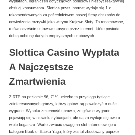
wypłatach, ograniczeń dotyczących bonusów i niezbyt reaktywnej
obsługi konsumenta. Slottica przez internet wydaje się 1 z
rekomendowanych za pośrednictwem naszej firmy obszarów do
odwiedzenia rozrywki jako witryna Krajowe Sloty. To renomowane,
a równocześnie ustawowe kasyno przez internet, które posiada
dobrą ochronę danych empirycznych osobowych.
Slottica Casino Wypłata
A Najczęstsze
Zmartwienia
Z RTP na poziomie 96, 71% uciecha ta przyciąga tysiące
zainteresowanych graczy, którzy gotowi są powalczyć o duże
wygrane. Wysoka zmienność sprawia, że główne wygrane
pojawiają się w niewielu sytuacjach, ale są za wydaje się owo o
wiele bogatsze. Warto zwrócić uwagę na slot internetowego o
kategorii Book of Babka Yaga, który został zbudowany poprzez