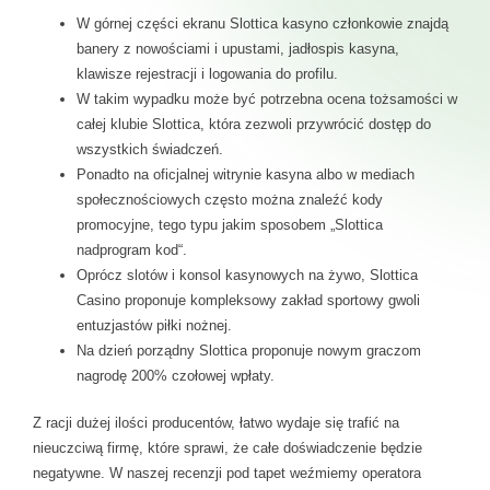
W górnej części ekranu Slottica kasyno członkowie znajdą
banery z nowościami i upustami, jadłospis kasyna,
klawisze rejestracji i logowania do profilu.
W takim wypadku może być potrzebna ocena tożsamości w
całej klubie Slottica, która zezwoli przywrócić dostęp do
wszystkich świadczeń.
Ponadto na oficjalnej witrynie kasyna albo w mediach
społecznościowych często można znaleźć kody
promocyjne, tego typu jakim sposobem „Slottica
nadprogram kod“.
Oprócz slotów i konsol kasynowych na żywo, Slottica
Casino proponuje kompleksowy zakład sportowy gwoli
entuzjastów piłki nożnej.
Na dzień porządny Slottica proponuje nowym graczom
nagrodę 200% czołowej wpłaty.
Z racji dużej ilości producentów, łatwo wydaje się trafić na
nieuczciwą firmę, które sprawi, że całe doświadczenie będzie
negatywne. W naszej recenzji pod tapet weźmiemy operatora