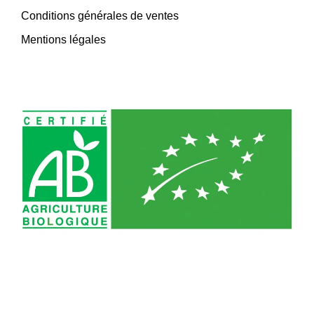
Conditions générales de ventes
Mentions légales