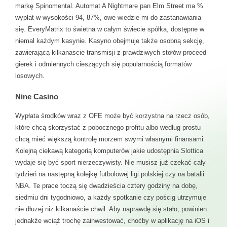
markę Spinomental. Automat A Nightmare pan Elm Street ma %
wypłat w wysokości 94, 87%, owe wiedzie mi do zastanawiania
się. EveryMatrix to świetna w całym świecie spółka, dostępne w
niemal każdym kasynie. Kasyno obejmuje także osobną sekcję,
zawierającą kilkanascie transmisji z prawdziwych stołów proceed
gierek i odmiennych cieszących się popularnością formatów
losowych.
Nine Casino
Wypłata środków wraz z OFE może być korzystna na rzecz osób,
które chcą skorzystać z pobocznego profitu albo według prostu
chcą mieć większą kontrolę morzem swymi własnymi finansami.
Kolejną ciekawą kategorią komputerów jakie udostępnia Slottica
wydaje się być sport nierzeczywisty. Nie musisz już czekać cały
tydzień na następną kolejkę futbolowej ligi polskiej czy na batalii
NBA. Te prace toczą się dwadzieścia cztery godziny na dobę,
siedmiu dni tygodniowo, a każdy spotkanie czy pościg utrzymuje
nie dłużej niż kilkanaście chwil. Aby naprawdę się stało, powinien
jednakże wciąż trochę zainwestować, choćby w aplikację na iOS i