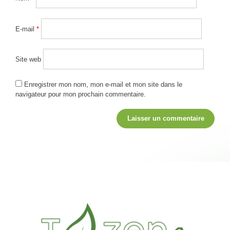
E-mail
*
Site web
Enregistrer mon nom, mon e-mail et mon site dans le
navigateur pour mon prochain commentaire.