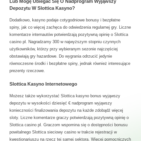
Lub Mogę Ubiegać Się O Nadprogram Wyjąwszy
Depozytu W Slottica Kasyno?
Dodatkowo, kasyno podaje cotygodniowe bonusy i bezpłatne
spiny, jak co więcej zachęca do odwiedzenia regularnej gry. Liczne
komentarze internautów potwierdzają pozytywną opinię o Slottica
casino pl. Nagradzamy 300 w najwyższym stopniu czynnych
użytkowników, którzy przy wybieranym sezonie najczęściej
obstawiają gry hazardowe. Do wygrania odrzucić jedynie
równoczesne środki i bezpłatne spiny, jednak również interesujące
prezenty rzeczowe.
Slottica Kasyno Internetowego
Możesz także wykorzystać Slottica kasyno bonus wyjąwszy
depozytu w wysokości dziesięć € nadprogram wyjąwszy
konieczności finalizowania depozytu na każde zdobądź więcej
sloty. Liczne komentarze graczy potwierdzają pozytywną opinię o
Slottica casino pl. Graczom wspomina się o dostępności bonusu
powitalnego Slottica sieciowy casino w trakcie rejestracji w
kwestionariuszu na rzecz tej samej sektora. Więcej pomocniczych