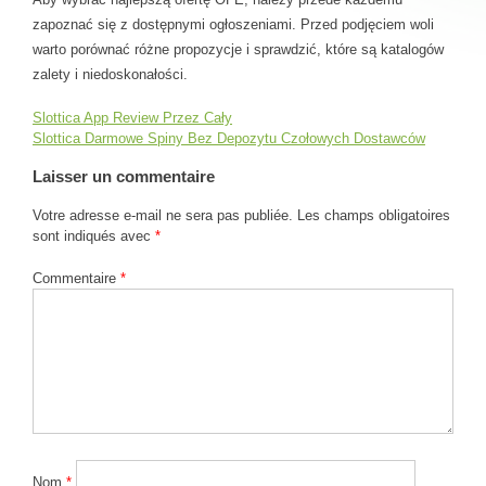
zapoznać się z dostępnymi ogłoszeniami. Przed podjęciem woli
warto porównać różne propozycje i sprawdzić, które są katalogów
zalety i niedoskonałości.
Slottica App Review Przez Cały
Navigation
Slottica Darmowe Spiny Bez Depozytu Czołowych Dostawców
de
Laisser un commentaire
Votre adresse e-mail ne sera pas publiée.
Les champs obligatoires
l’article
sont indiqués avec
*
Commentaire
*
Nom
*