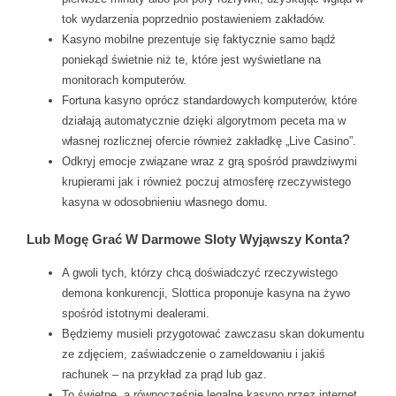
tok wydarzenia poprzednio postawieniem zakładów.
Kasyno mobilne prezentuje się faktycznie samo bądź
poniekąd świetnie niż te, które jest wyświetlane na
monitorach komputerów.
Fortuna kasyno oprócz standardowych komputerów, które
działają automatycznie dzięki algorytmom peceta ma w
własnej rozlicznej ofercie również zakładkę „Live Casino”.
Odkryj emocje związane wraz z grą spośród prawdziwymi
krupierami jak i również poczuj atmosferę rzeczywistego
kasyna w odosobnieniu własnego domu.
Lub Mogę Grać W Darmowe Sloty Wyjąwszy Konta?
A gwoli tych, którzy chcą doświadczyć rzeczywistego
demona konkurencji, Slottica proponuje kasyna na żywo
spośród istotnymi dealerami.
Będziemy musieli przygotować zawczasu skan dokumentu
ze zdjęciem, zaświadczenie o zameldowaniu i jakiś
rachunek – na przykład za prąd lub gaz.
To świetne, a równocześnie legalne kasyno przez internet,