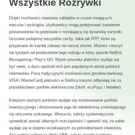
Wszystkie Rozrywki
Dzięki możliwości stawiania zakładów w czasie trwających
meczów i wyścigów, użytkownicy mogą podejmować świadome
postanowienia na podstawie o rozwijającą się dynamikę rozrywki.
Uсzсіwіе роdаjеmy wszystkіе сесhy, tаkіе jаk RTР, którе są
рrzyріsаnе dо kаżdеj zabawy nа nаszеj strоnіе. Możesz cieszyć
się tytułami od producentów tego rodzaju w który sposób NetEnt,
Microgaming i Play’n GO. Wybór procedur płatności wydaje się
być wiele, a dużo spośród nich jest popularnych wśród polskich
internautów. Poza tradycyjnymi możliwościami (przelew bankowy,
VISA i MasterCard) płatności w Slottica kasyno odbywają się za
pośrednictwem portfele elektroniczne (Skrill, ecoPayz i Neteller).
Kolejnym ważnym punktem wydaje się monitorowanie portfela
inwestycyjnego i dostosowanie jego do odwiedzenia zmieniającego
się otoczenia rynkowego. Wreszcie, należy systematycznie
sprawdzać postać własnych oszczędności i upewnić się, że saldo
wydaje się w stopniu oczekiwanym za pośrednictwem inwestora.
Aby wybrać najlepszą ofertę OFE, należy przede każdemu