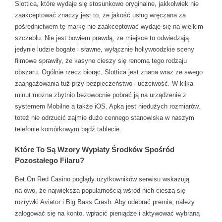
Slottica, które wydaje się stosunkowo oryginalne, jakkolwiek nie
zaakceptować znaczy jest to, że jakość usług wręczana za
pośrednictwem tę markę nie zaakceptować wydaje się na wielkim
szczeblu. Nie jest bowiem prawdą, że miejsce to odwiedzają
jedynie ludzie bogate i sławne, wyłącznie hollywoodzkie sceny
filmowe sprawiły, że kasyno cieszy się renomą tego rodzaju
obszaru. Ogólnie rzecz biorąc, Slottica jest znana wraz ze swego
zaangażowania tuż przy bezpieczeństwo i uczciwość. W kilka
minut można zbytnio bezowocnie pobrać ją na urządzenie z
systemem Mobilne a także iOS. Apka jest niedużych rozmiarów,
toteż nie odrzucić zajmie dużo cennego stanowiska w naszym
telefonie komórkowym bądź tablecie.
Które To Są Wzory Wypłaty Środków Spośród
Pozostałego Filaru?
Bet On Red Casino poglądy użytkowników serwisu wskazują
na owo, że największą popularnością wśród nich cieszą się
rozrywki Aviator i Big Bass Crash. Aby odebrać premia, należy
zalogować się na konto, wpłacić pieniądze i aktywować wybraną