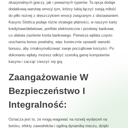
okazjonalnych graczy, jak i poważnych typerów. Ta opcja dodaje
dodatkową warstwę emocji tym, którzy lubią łączyć swoją miłość
do piłki nożnej z dreszczykiem emocji związanym z obstawianiem.
Kasyno Slottica podaje różne strategie płatności, w naszym karty
kredytowe/debetowe, portfele elektroniczne i przelewy bankowe,
co ułatwia zasilenie konta bankowego. Pierwsza wpłata często
uruchamia bonus powitalny, więc koniecznie sprawdź warunki
bonusu, aby zmaksymalizować swoje początkowe korzyści. Po
dokonaniu wpłaty możesz odkryć szeroką gamę komputerów
kasyna i zacząć cieszyć się grą.
Zaangażowanie W
Bezpieczeństwo I
Integralność:
Oznacza jest to, że mogą reagować na rozwój wydarzeń na
boisku, efekty zawodników i ogólną dynamikę meczu, dzięki