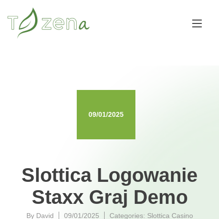
Skip
to
Tog
content
nav
09/01/2025
Slottica Logowanie
Staxx Graj Demo
By
David
09/01/2025
Categories:
Slottica Casino