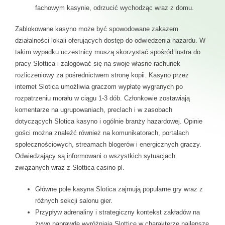
fachowym kasynie, odrzucić wychodząc wraz z domu.
Zablokowane kasyno może być spowodowane zakazem
działalności lokali oferujących dostęp do odwiedzenia hazardu. W
takim wypadku uczestnicy muszą skorzystać spośród lustra do
pracy Slottica i zalogować się na swoje własne rachunek
rozliczeniowy za pośrednictwem stronę kopii. Kasyno przez
internet Slotica umożliwia graczom wypłatę wygranych po
rozpatrzeniu morału w ciągu 1-3 dób. Członkowie zostawiają
komentarze na ugrupowaniach, preclach i w zasobach
dotyczących Slotica kasyno i ogólnie branży hazardowej. Opinie
gości można znaleźć również na komunikatorach, portalach
społecznościowych, streamach blogerów i energicznych graczy.
Odwiedzający są informowani o wszystkich sytuacjach
związanych wraz z Slottica casino pl.
Główne pole kasyna Slotica zajmują popularne gry wraz z
różnych sekcji salonu gier.
Przypływ adrenaliny i strategiczny kontekst zakładów na
żywo naprawdę wyróżniają Slotticę w charakterze najlepsze