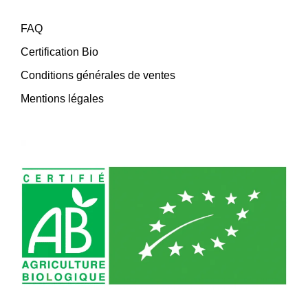
FAQ
Certification Bio
Conditions générales de ventes
Mentions légales