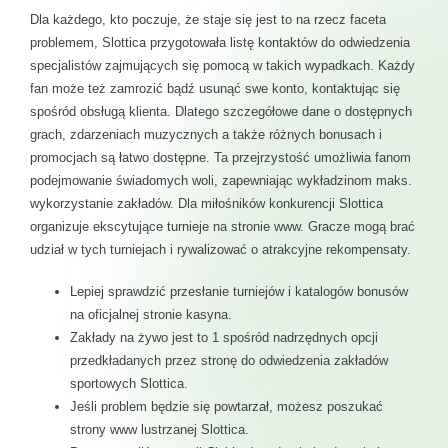
Dla każdego, kto poczuje, że staje się jest to na rzecz faceta
problemem, Slottica przygotowała listę kontaktów do odwiedzenia
specjalistów zajmujących się pomocą w takich wypadkach. Każdy
fan może też zamrozić bądź usunąć swe konto, kontaktując się
spośród obsługą klienta. Dlatego szczegółowe dane o dostępnych
grach, zdarzeniach muzycznych a także różnych bonusach i
promocjach są łatwo dostępne. Ta przejrzystość umożliwia fanom
podejmowanie świadomych woli, zapewniając wykładzinom maks.
wykorzystanie zakładów. Dla miłośników konkurencji Slottica
organizuje ekscytujące turnieje na stronie www. Gracze mogą brać
udział w tych turniejach i rywalizować o atrakcyjne rekompensaty.
Lepiej sprawdzić przesłanie turniejów i katalogów bonusów
na oficjalnej stronie kasyna.
Zakłady na żywo jest to 1 spośród nadrzędnych opcji
przedkładanych przez stronę do odwiedzenia zakładów
sportowych Slottica.
Jeśli problem będzie się powtarzał, możesz poszukać
strony www lustrzanej Slottica.