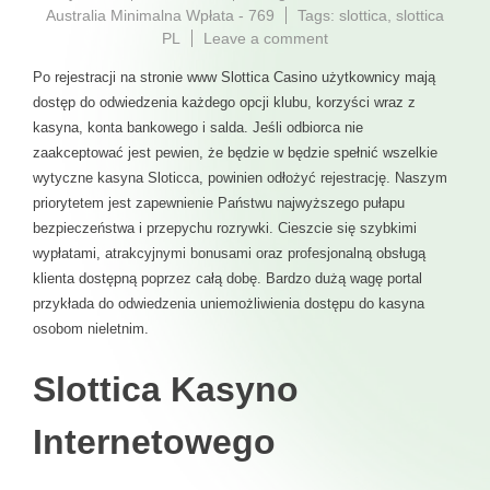
Australia Minimalna Wpłata - 769
Tags:
slottica
,
slottica
on
PL
Leave a comment
Slottica
Po rejestracji na stronie www Slottica Casino użytkownicy mają
Logowanie
dostęp do odwiedzenia każdego opcji klubu, korzyści wraz z
Staxx
kasyna, konta bankowego i salda. Jeśli odbiorca nie
Graj
Demo
zaakceptować jest pewien, że będzie w będzie spełnić wszelkie
wytyczne kasyna Sloticca, powinien odłożyć rejestrację. Naszym
priorytetem jest zapewnienie Państwu najwyższego pułapu
bezpieczeństwa i przepychu rozrywki. Cieszcie się szybkimi
wypłatami, atrakcyjnymi bonusami oraz profesjonalną obsługą
klienta dostępną poprzez całą dobę. Bardzo dużą wagę portal
przykłada do odwiedzenia uniemożliwienia dostępu do kasyna
osobom nieletnim.
Slottica Kasyno
Internetowego