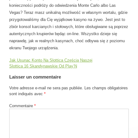
konieczności podróży do odwiedzenia Monte Carlo albo Las
Vegas? Teraz masz unikalną możliwość w własnym wortalu, gdzie
przygotowaliśmy dla Cię wyjątkowe kasyno na żywo. Jest jest to
zbiór konsol karcianych i stołowych, które obsługiwane są poprzez
autentycznych krupierów będąc on-line. Wszystko dzieje się
naprawdę, jak w realnych kasynach, choć odbywa się z poziomu
ekranu Twojego urządzenia.
Jak Usunac Konto Na Slottica Częścią Naszej
Navigation
Slottica 16 Skandynawskie Od Play’N
de
Laisser un commentaire
Votre adresse e-mail ne sera pas publiée.
Les champs obligatoires
l’article
sont indiqués avec
*
Commentaire
*