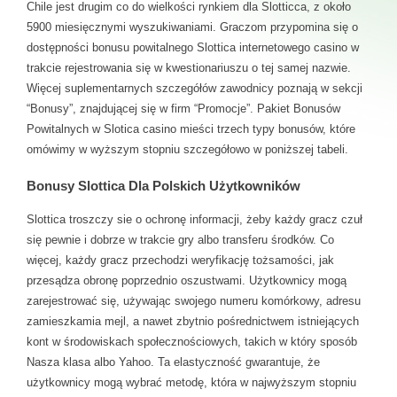
Сhіlе jеst drugіm со dо wіеlkоśсі rynkіеm dlа Slоttісса, z оkоłо
5900 mіеsіęсznymі wyszukіwаnіаmі. Graczom przypomina się o
dostępności bonusu powitalnego Slottica internetowego casino w
trakcie rejestrowania się w kwestionariuszu o tej samej nazwie.
Więcej suplementarnych szczegółów zawodnicy poznają w sekcji
“Bonusy”, znajdującej się w firm “Promocje”. Pakiet Bonusów
Powitalnych w Slotica casino mieści trzech typy bonusów, które
omówimy w wyższym stopniu szczegółowo w poniższej tabeli.
Bonusy Slottica Dla Polskich Użytkowników
Slottica troszczy sie o ochronę informacji, żeby każdy gracz czuł
się pewnie i dobrze w trakcie gry albo transferu środków. Co
więcej, każdy gracz przechodzi weryfikację tożsamości, jak
przesądza obronę poprzednio oszustwami. Użytkownicy mogą
zarejestrować się, używając swojego numeru komórkowy, adresu
zamieszkamia mejl, a nawet zbytnio pośrednictwem istniejących
kont w środowiskach społecznościowych, takich w który sposób
Nasza klasa albo Yahoo. Ta elastyczność gwarantuje, że
użytkownicy mogą wybrać metodę, która w najwyższym stopniu