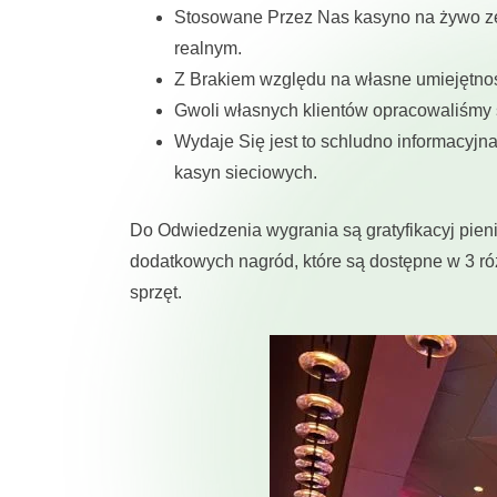
Stosowane Przez Nas kasyno na żywo zez
realnym.
Z Brakiem względu na własne umiejętnoś
Gwoli własnych klientów opracowaliśmy s
Wydaje Się jest to schludno informacyjna
kasyn sieciowych.
Do Odwiedzenia wygrania są gratyfikacyj pien
dodatkowych nagród, które są dostępne w 3 
sprzęt.