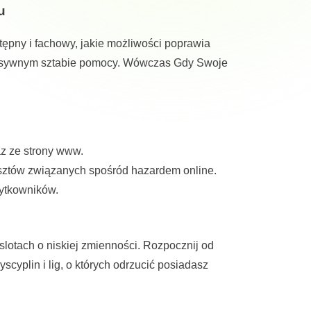
u
ępny i fachowy, jakie możliwości poprawia
onsywnym sztabie pomocy. Wówczas Gdy Swoje
z ze strony www.
sztów związanych spośród hazardem online.
żytkowników.
lotach o niskiej zmienności. Rozpocznij od
cyplin i lig, o których odrzucić posiadasz