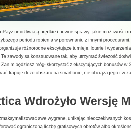
i ecoPayz umożliwiają prędkie i pewne sprawy, jakie możliwości r
 szybszego periodu robienia w porównaniu z innymi procedurami
rganizuje różnorodne ekscytujące turnieje, loterie i wydarzen
 Te zawody są konstruowane tak, aby utrzymać świeżość dośw
. Zanim będziesz mógł skorzystać z ekscytujących bonusów w Sl
ć frapuje dużo obszaru na smartfonie, nie obciąża jego i w ż
tica Wdrożyło Wersję M
zmaksymalizować swe wygrane, unikając nieoczekiwanych kos
ferować ograniczoną liczbę gratisowych obrotów albo określone