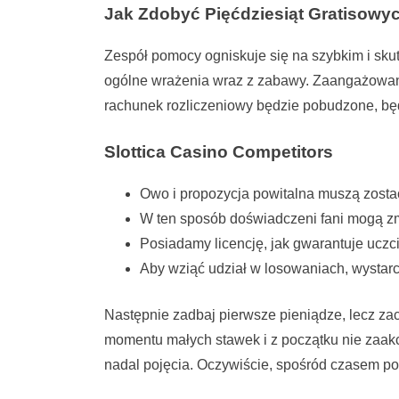
Jak Zdobyć Pięćdziesiąt Gratisowy
Zespół pomocy ogniskuje się na szybkim i sku
ogólne wrażenia wraz z zabawy. Zaangażowa
rachunek rozliczeniowy będzie pobudzone, będ
Slottica Casino Competitors
Owo i propozycja powitalna muszą zosta
W ten sposób doświadczeni fani mogą z
Posiadamy licencję, jak gwarantuje ucz
Aby wziąć udział w losowaniach, wysta
Następnie zadbaj pierwsze pieniądze, lecz za
momentu małych stawek i z początku nie zaakce
nadal pojęcia. Oczywiście, spośród czasem pow