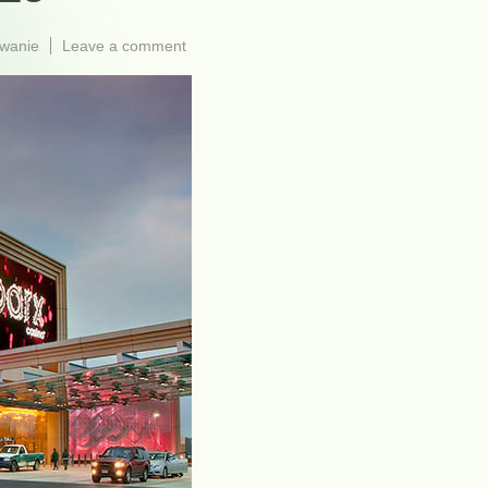
on
owanie
Leave a comment
Slottica
Casino
Pl
⭐️
Oficjalna
Strona
Slotica
Kasyno
W
Polsce
⭐️
Logowanie
W
2025