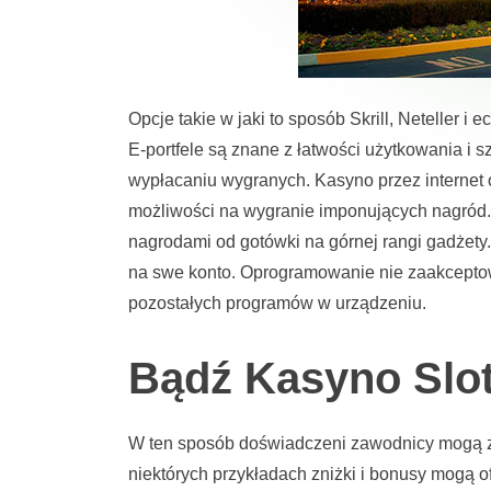
Opcje takie w jaki to sposób Skrill, Neteller 
E-portfele są znane z łatwości użytkowania i
wypłacaniu wygranych. Kasyno przez internet o
możliwości na wygranie imponujących nagród.
nagrodami od gotówki na górnej rangi gadżety
na swe konto. Oprogramowanie nie zaakceptowa
pozostałych programów w urządzeniu.
Bądź Kasyno Slot
W ten sposób doświadczeni zawodnicy mogą 
niektórych przykładach zniżki i bonusy mogą o