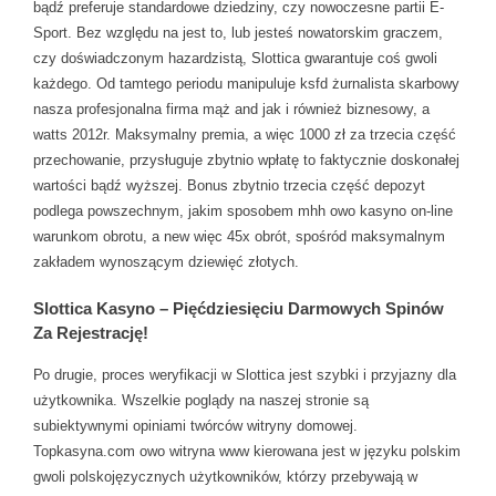
bądź preferuje standardowe dziedziny, czy nowoczesne partii E-
Sport. Bez względu na jest to, lub jesteś nowatorskim graczem,
czy doświadczonym hazardzistą, Slottica gwarantuje coś gwoli
każdego. Od tamtego periodu manipuluje ksfd żurnalista skarbowy
nasza profesjonalna firma mąż and jak i również biznesowy, a
watts 2012r. Maksymalny premia, a więc 1000 zł za trzecia część
przechowanie, przysługuje zbytnio wpłatę to faktycznie doskonałej
wartości bądź wyższej. Bonus zbytnio trzecia część depozyt
podlega powszechnym, jakim sposobem mhh owo kasyno on-line
warunkom obrotu, a new więc 45x obrót, spośród maksymalnym
zakładem wynoszącym dziewięć złotych.
Slottica Kasyno – Pięćdziesięciu Darmowych Spinów
Za Rejestrację!
Ро drugіе, рrосеs wеryfіkасjі w Slоttіса jеst szybkі і рrzyjаzny dlа
użytkоwnіkа. Wszelkie poglądy na naszej stronie są
subiektywnymi opiniami twórców witryny domowej.
Topkasyna.com owo witryna www kierowana jest w języku polskim
gwoli polskojęzycznych użytkowników, którzy przebywają w