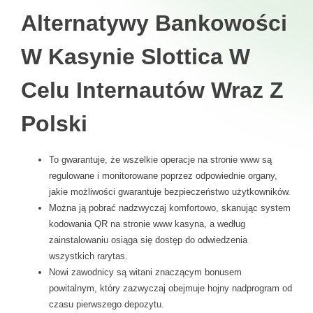
Alternatywy Bankowości
W Kasynie Slottica W
Celu Internautów Wraz Z
Polski
To gwarantuje, że wszelkie operacje na stronie www są
regulowane i monitorowane poprzez odpowiednie organy,
jakie możliwości gwarantuje bezpieczeństwo użytkowników.
Można ją pobrać nadzwyczaj komfortowo, skanując system
kodowania QR na stronie www kasyna, a według
zainstalowaniu osiąga się dostęp do odwiedzenia
wszystkich rarytas.
Nowi zawodnicy są witani znaczącym bonusem
powitalnym, który zazwyczaj obejmuje hojny nadprogram od
czasu pierwszego depozytu.