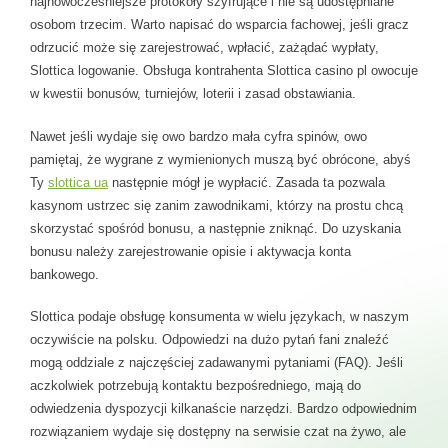
najnowocześniejsze protokoły szyfrujące i nie są udostępniane
osobom trzecim. Warto napisać do wsparcia fachowej, jeśli gracz
odrzucić może się zarejestrować, wpłacić, zażądać wypłaty,
Slottica logowanie. Obsługa kontrahenta Slottica casino pl owocuje
w kwestii bonusów, turniejów, loterii i zasad obstawiania.
Nawet jeśli wydaje się owo bardzo mała cyfra spinów, owo
pamiętaj, że wygrane z wymienionych muszą być obrócone, abyś
Ty
slottica ua
następnie mógł je wypłacić. Zasada ta pozwala
kasynom ustrzec się zanim zawodnikami, którzy na prostu chcą
skorzystać spośród bonusu, a następnie zniknąć. Do uzyskania
bonusu należy zarejestrowanie opisie i aktywacja konta
bankowego.
Slottica podaje obsługę konsumenta w wielu językach, w naszym
oczywiście na polsku. Odpowiedzi na dużo pytań fani znaleźć
mogą oddziale z najczęściej zadawanymi pytaniami (FAQ). Jeśli
aczkolwiek potrzebują kontaktu bezpośredniego, mają do
odwiedzenia dyspozycji kilkanaście narzędzi. Bardzo odpowiednim
rozwiązaniem wydaje się dostępny na serwisie czat na żywo, ale