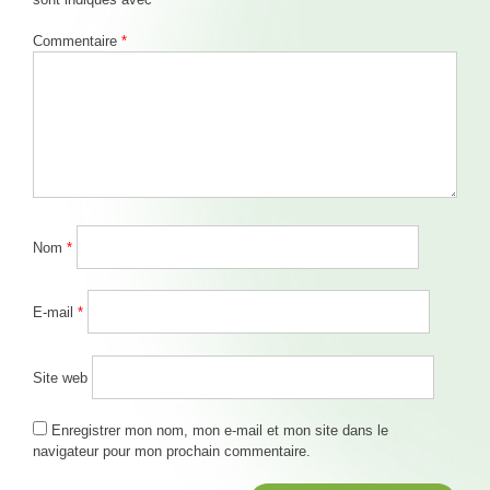
Commentaire
*
Nom
*
E-mail
*
Site web
Enregistrer mon nom, mon e-mail et mon site dans le
navigateur pour mon prochain commentaire.