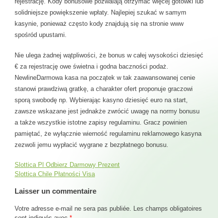
rejestrację. Kody bonusowe pozwalają otrzymać więcej gotówki lub
solidniejsze powiększenie wpłaty. Najlepiej szukać w samym
kasynie, ponieważ często kody znajdują się na stronie www
spośród upustami.
Nie ulega żadnej wątpliwości, że bonus w całej wysokości dziesięć
€ za rejestrację owe świetna i godna baczności podaż.
NewlineDarmowa kasa na początek w tak zaawansowanej cenie
stanowi prawdziwą gratkę, a charakter ofert proponuje graczowi
sporą swobodę np. Wybierając kasyno dziesięć euro na start,
zawsze wskazane jest jednakże zwrócić uwagę na normy bonusu
a także wszystkie istotne zapisy regulaminu. Gracz powinien
pamiętać, że wyłącznie wierność regulaminu reklamowego kasyna
zezwoli jemu wypłacić wygrane z bezpłatnego bonusu.
Slottica Pl Odbierz Darmowy Prezent
Navigation
Slottica Chile Płatności Visa
de
Laisser un commentaire
Votre adresse e-mail ne sera pas publiée.
Les champs obligatoires
l’article
sont indiqués avec
*