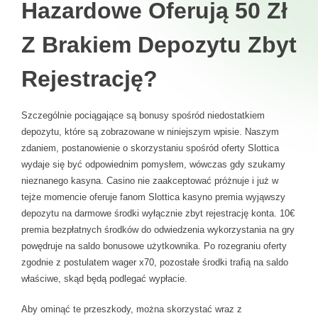
Hazardowe Oferują 50 Zł
Z Brakiem Depozytu Zbyt
Rejestrację?
Szczególnie pociągające są bonusy spośród niedostatkiem
depozytu, które są zobrazowane w niniejszym wpisie. Naszym
zdaniem, postanowienie o skorzystaniu spośród oferty Slottica
wydaje się być odpowiednim pomysłem, wówczas gdy szukamy
nieznanego kasyna. Casino nie zaakceptować próżnuje i już w
tejże momencie oferuje fanom Slottica kasyno premia wyjąwszy
depozytu na darmowe środki wyłącznie zbyt rejestrację konta. 10€
premia bezpłatnych środków do odwiedzenia wykorzystania na gry
powędruje na saldo bonusowe użytkownika. Po rozegraniu oferty
zgodnie z postulatem wager x70, pozostałe środki trafią na saldo
właściwe, skąd będą podlegać wypłacie.
Aby ominąć te przeszkody, można skorzystać wraz z