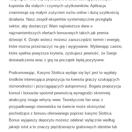
kuponów dla stałych i czynnych użytkowników. Aplikacja
znamionuje się małym zużyciem ruchu online i dużą szybkością
działania. Nasz zespół ekspertów systematycznie przegląda
sektor, aby dostarczyć Wam najświeższe dane o
najznamienitszych ofertach bonusowych takich jak premia
dziesięć €. Dzięki wstecz możesz zaoszczędzić termin i energię,
które można przeznaczyć na grę i wygrywanie. Wybierając casino,
które spełnia powyższe kryteria, zyskujesz pewność, że Swoje
doświadczenia wraz z grą na początek będą pozytywne.
Podsumowując, Kasyno Slottica wydaje się być jest to wypłaty
środków interesująca propozycja na kwestia graczy szukających
różnorodności i przyciągających autopromocji. Bogata propozycja
konsol i bonusów spośród pewnością wynagrodzi skromniej
atrakcyjny image witryny www. Teoretycznie fan wraz z
przypadkowego stanowiska na świecie może skorzystać
pochodzące z bonusu oferowanego poprzez kasyno Slottica.
Bonus wyjąwszy depozytu możesz odebrać wyłącznie według
jakiejś istot a to znaczy pięćdziesięciu gratisowych obrotów lub