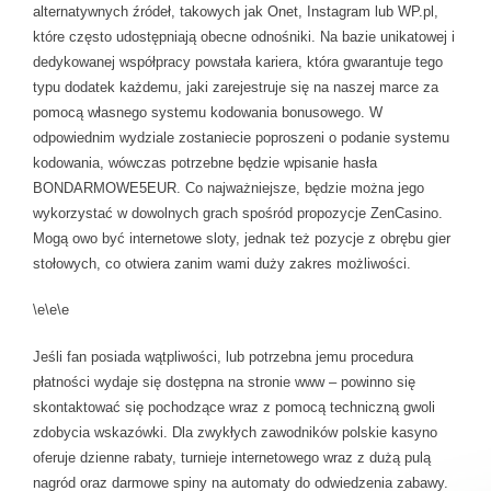
alternatywnych źródeł, takowych jak Onet, Instagram lub WP.pl,
które często udostępniają obecne odnośniki. Na bazie unikatowej i
dedykowanej współpracy powstała kariera, która gwarantuje tego
typu dodatek każdemu, jaki zarejestruje się na naszej marce za
pomocą własnego systemu kodowania bonusowego. W
odpowiednim wydziale zostaniecie poproszeni o podanie systemu
kodowania, wówczas potrzebne będzie wpisanie hasła
BONDARMOWE5EUR. Co najważniejsze, będzie można jego
wykorzystać w dowolnych grach spośród propozycje ZenCasino.
Mogą owo być internetowe sloty, jednak też pozycje z obrębu gier
stołowych, co otwiera zanim wami duży zakres możliwości.
\e\e\e
Jeśli fan posiada wątpliwości, lub potrzebna jemu procedura
płatności wydaje się dostępna na stronie www – powinno się
skontaktować się pochodzące wraz z pomocą techniczną gwoli
zdobycia wskazówki. Dla zwykłych zawodników polskie kasyno
oferuje dzienne rabaty, turnieje internetowego wraz z dużą pulą
nagród oraz darmowe spiny na automaty do odwiedzenia zabawy.