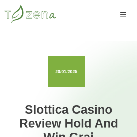
Skip
to
Tog
content
nav
20/01/2025
Slottica Casino
Review Hold And