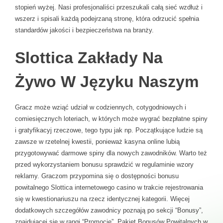
stopień wyżej. Nasi profesjonaliści przeszukali całą sieć wzdłuż i
wszerz i spisali każdą podejrzaną stronę, która odrzucić spełnia
standardów jakości i bezpieczeństwa na branży.
Slottica Zakłady Na
Żywo W Języku Naszym
Gracz może wziąć udział w codziennych, cotygodniowych i
comiesięcznych loteriach, w których może wygrać bezpłatne spiny
i gratyfikacyj rzeczowe, tego typu jak np. Początkujące ludzie są
zawsze w rzetelnej kwestii, ponieważ kasyna online lubią
przygotowywać darmowe spiny dla nowych zawodników. Warto też
przed wykorzystaniem bonusu sprawdzić w regulaminie wzory
reklamy. Graczom przypomina się o dostępności bonusu
powitalnego Slottica internetowego casino w trakcie rejestrowania
się w kwestionariuszu na rzecz identycznej kategorii. Więcej
dodatkowych szczegółów zawodnicy poznają po sekcji “Bonusy”,
znajdującej się w rangi “Promocje”. Pakiet Bonusów Powitalnych w