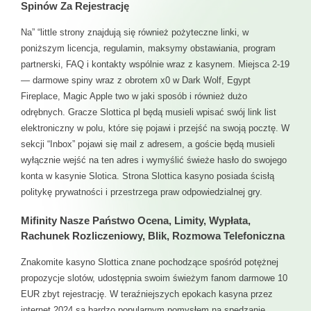
Spinów Za Rejestrację
Na” “little strony znajdują się również pożyteczne linki, w
poniższym licencja, regulamin, maksymy obstawiania, program
partnerski, FAQ i kontakty wspólnie wraz z kasynem. Miejsca 2-19
— darmowe spiny wraz z obrotem х0 w Dark Wolf, Egypt
Fireplace, Magic Apple two w jaki sposób i również dużo
odrębnych. Gracze Slottica pl będą musieli wpisać swój link list
elektroniczny w polu, które się pojawi i przejść na swoją pocztę. W
sekcji “Inbox” pojawi się mail z adresem, a goście będą musieli
wyłącznie wejść na ten adres i wymyślić świeże hasło do swojego
konta w kasynie Slotica. Strona Slottica kasyno posiada ścisłą
politykę prywatności i przestrzega praw odpowiedzialnej gry.
Mifinity Nasze Państwo Ocena, Limity, Wypłata,
Rachunek Rozliczeniowy, Blik, Rozmowa Telefoniczna
Znakomite kasyno Slottica znane pochodzące spośród potężnej
propozycje slotów, udostępnia swoim świeżym fanom darmowe 10
EUR zbyt rejestrację. W teraźniejszych epokach kasyna przez
internet 2024 są bardzo popularnym pomysłem na spędzanie