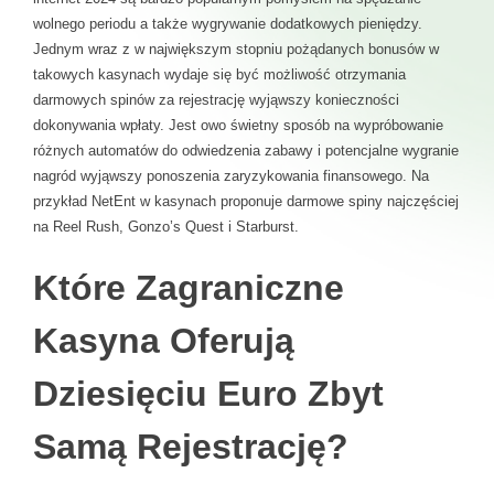
wolnego periodu a także wygrywanie dodatkowych pieniędzy.
Jednym wraz z w największym stopniu pożądanych bonusów w
takowych kasynach wydaje się być możliwość otrzymania
darmowych spinów za rejestrację wyjąwszy konieczności
dokonywania wpłaty. Jest owo świetny sposób na wypróbowanie
różnych automatów do odwiedzenia zabawy i potencjalne wygranie
nagród wyjąwszy ponoszenia zaryzykowania finansowego. Na
przykład NetEnt w kasynach proponuje darmowe spiny najczęściej
na Reel Rush, Gonzo’s Quest i Starburst.
Które Zagraniczne
Kasyna Oferują
Dziesięciu Euro Zbyt
Samą Rejestrację?