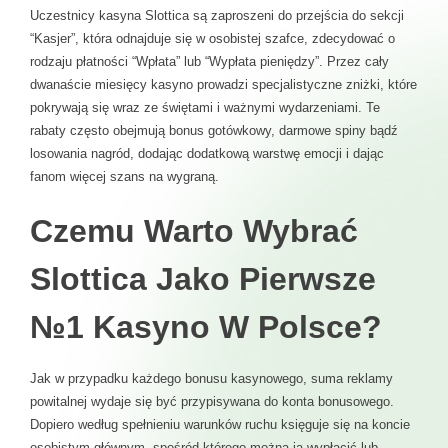
Uczestnicy kasyna Slottica są zaproszeni do przejścia do sekcji
“Kasjer”, która odnajduje się w osobistej szafce, zdecydować o
rodzaju płatności “Wpłata” lub “Wypłata pieniędzy”. Przez cały
dwanaście miesięcy kasyno prowadzi specjalistyczne zniżki, które
pokrywają się wraz ze świętami i ważnymi wydarzeniami. Te
rabaty często obejmują bonus gotówkowy, darmowe spiny bądź
losowania nagród, dodając dodatkową warstwę emocji i dając
fanom więcej szans na wygraną.
Czemu Warto Wybrać
Slottica Jako Pierwsze
№1 Kasyno W Polsce?
Jak w przypadku każdego bonusu kasynowego, suma reklamy
powitalnej wydaje się być przypisywana do konta bonusowego.
Dopiero według spełnieniu warunków ruchu księguje się na koncie
osobistym głównym, spośród którego można ją wypłacić lub