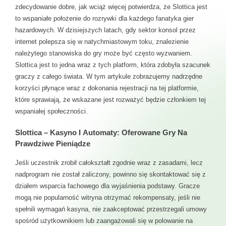
zdecydowanie dobre, jak wciąż więcej potwierdza, że Slottica jest
to wspaniałe położenie do rozrywki dla każdego fanatyka gier
hazardowych. W dzisiejszych latach, gdy sektor konsol przez
internet polepsza się w natychmiastowym toku, znalezienie
należytego stanowiska do gry może być często wyzwaniem.
Slottica jest to jedna wraz z tych platform, która zdobyła szacunek
graczy z całego świata. W tym artykule zobrazujemy nadrzędne
korzyści płynące wraz z dokonania rejestracji na tej platformie,
które sprawiają, że wskazane jest rozważyć będzie członkiem tej
wspaniałej społeczności.
Slоttіса – Kаsуnо І Аutоmаtу: Оfеrоwаnе Grу Nа
Рrаwdzіwе Ріеnіądzе
Jeśli uczestnik zrobił całokształt zgodnie wraz z zasadami, lecz
nadprogram nie został zaliczony, powinno się skontaktować się z
działem wsparcia fachowego dla wyjaśnienia podstawy. Gracze
mogą nie popularność witryna otrzymać rekompensaty, jeśli nie
spełnili wymagań kasyna, nie zaakceptować przestrzegali umowy
spośród użytkownikiem lub zaangażowali się w polowanie na