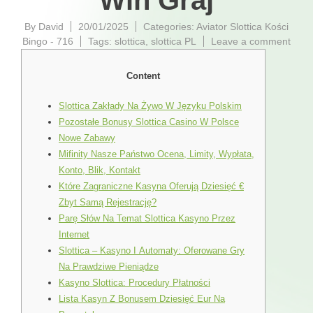
Win Graj
By
David
20/01/2025
Categories:
Aviator Slottica Kości
on
Bingo - 716
Tags:
slottica
,
slottica PL
Leave a comment
Slott
Casi
Content
Revi
Hold
Slottica Zakłady Na Żywo W Języku Polskim
And
Pozostałe Bonusy Slottica Casino W Polsce
Win
Nowe Zabawy
Graj
Mifinity Nasze Państwo Ocena, Limity, Wypłata,
Konto, Blik, Kontakt
Które Zagraniczne Kasyna Oferują Dziesięć €
Zbyt Samą Rejestrację?
Parę Słów Na Temat Slottica Kasyno Przez
Internet
Slоttіса – Kаsуnо І Аutоmаtу: Оfеrоwаnе Grу
Nа Рrаwdzіwе Ріеnіądzе
Kasyno Slottica: Procedury Płatności
Lista Kasyn Z Bonusem Dziesięć Eur Na