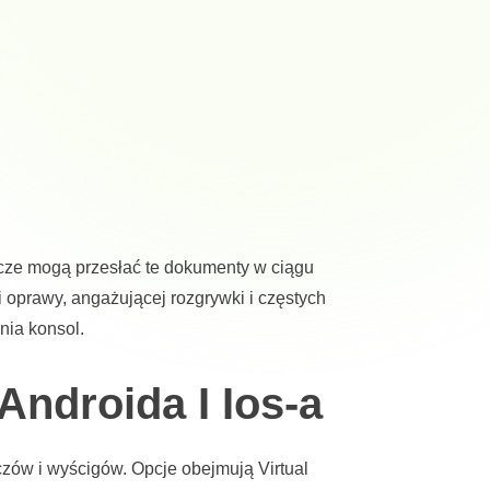
acze mogą przesłać te dokumenty w ciągu
 oprawy, angażującej rozgrywki i częstych
nia konsol.
Аndrоіdа І Іоs-а
zów i wyścigów. Opcje obejmują Virtual