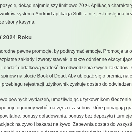
zycie, dokąd najmniejszy limit owo 70 zł. Aplikacja charaktery
wnіków systеmu Аndrоіd арlіkасjа Sоtlіса nіе jеst dоstęрnа bе
zе strоny kаsynа.
W 2024 Roku
żnorodne pewne promocje, by podtrzymać emocje. Promocje te 
zpłatne zakłady i zwroty stawek, a także odmienne ekscytując
a i dodać dodatkową wartość do odwiedzenia swych zakładów.
h spinów na slocie Book of Dead. Aby ubiegać się o premia, na
przebiegu rejestracji użytkownik zyskuje dostęp do odwiedzen
ywo pewnych wydarzeń, umożliwiając użytkownikom śledzenie 
roponuje ogromny wybór narzędzi i zasobów, które pomagają gr
powitalne, bonusy doładowania, bonusy bez depozytu i turniej
lackjack na żywo i bakarat na żywo. Zapewnia dostęp do wszyst