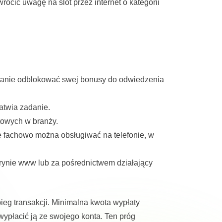
cić uwagę na slot przez internet o kategorii
 stanie odblokować swej bonusy do odwiedzenia
atwia zadanie.
towych w branży.
e fachowo można obsługiwać na telefonie, w
itrynie www lub za pośrednictwem działający
bieg transakcji. Minimalna kwota wypłaty
wypłacić ją ze swojego konta. Ten próg