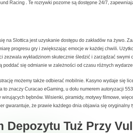
yhound Racing . Te rozrywki pozorne są dostępne 24/7, zapewni
 się na Slottica jest uzyskanie dostępu do zakładów na żywo. 
iarę progresu gry i zwiększając emocje w każdej chwili. Użyt
ci zezwala wykładzinom skutecznie śledzić i zarządzać swymi d
ą poddać się odmianie w zależności od czasu różnych wydarzeń
estrację możemy także odbierać mobilnie. Kasyno wydaje się li
a to znaczy Curacao eGaming, u dołu numerem autoryzacji 5536/
ików wirujących bębnów. Wisienki, piramidy, motywy filmowe, więc
ier gwarantuje, że prawie każdego dnia objawia się oryginalny 
 Depozytu Tuż Przy Vu