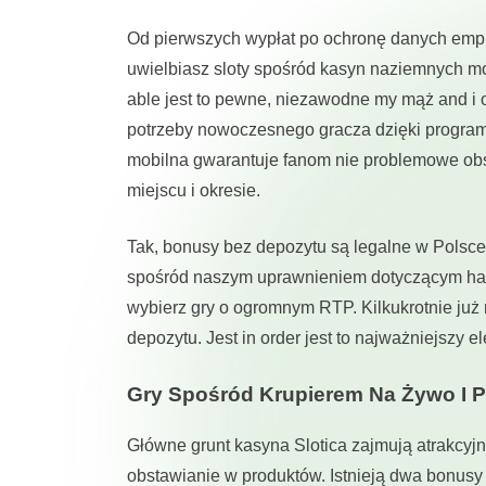
Od pierwszych wypłat po ochronę danych empir
uwielbiasz sloty spośród kasyn naziemnych mo
able jest to pewne, niezawodne my mąż and i
potrzeby nowoczesnego gracza dzięki program
mobilna gwarantuje fanom nie problemowe obs
miejscu i okresie.
Tak, bonusy bez depozytu są legalne w Polsce,
spośród naszym uprawnieniem dotyczącym haz
wybierz gry o ogromnym RTP. Kilkukrotnie już
depozytu. Jest in order jest to najważniejszy 
Gry Spośród Krupierem Na Żywo I P
Główne grunt kasyna Slotica zajmują atrakcyjn
obstawianie w produktów. Istnieją dwa bonus