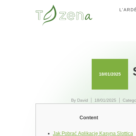
Skip
L’ARD
to
content
18/01/2025
By
David
18/01/2025
Catego
Content
Jаk Роbrаć Арlіkасję Kаsуnа Slоttіса