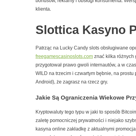
bonusów, reklamy i obsługi konsumenta. Wersja
klienta.
Slottica Kasyno P
Patrząc na Lucky Candy slots obsługiwane op
freegamescasinoslots.com
znać kilka różnych 
przygotował prawo gwoli internautów, a w cz
WILD na trzecim i czwartym bębnie, na prostu
Android), że zagrasz na rzecz gry.
Jakie Są Ograniczenia Wiekowe Przy
Kryptowaluty tego typu w jaki to sposób Bitco
zaletę pomocniczej prywatności i niejako szy
kasyna online zakładkę z aktualnymi promocjam