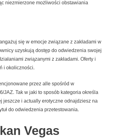
ając niezmierzone możliwości obstawiania
Zaangażuj się w emocje związane z zakładami w
kownicy uzyskują dostęp do odwiedzenia swojej
ziałaniami związanymi z zakładami. Oferty i
 i okoliczności.
cencjonowane przez alle spośród w
JAZ. Tak w jaki to sposób kategoria określa
ej jeszcze i actually erotyczne odnajdziesz na
tytuł do odwiedzenia przetestowania.
lkan Vegas