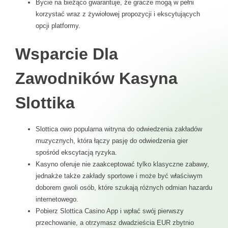
Bycie na bieżąco gwarantuje, że gracze mogą w pełni
korzystać wraz z żywiołowej propozycji i ekscytujących
opcji platformy.
Wsparcie Dla
Zawodników Kasyna
Slottika
Slottica owo popularna witryna do odwiedzenia zakładów
muzycznych, która łączy pasję do odwiedzenia gier
spośród ekscytacją ryzyka.
Kasyno oferuje nie zaakceptować tylko klasyczne zabawy,
jednakże także zakłady sportowe i może być właściwym
doborem gwoli osób, które szukają różnych odmian hazardu
internetowego.
Pobierz Slottica Casino App i wpłać swój pierwszy
przechowanie, a otrzymasz dwadzieścia EUR zbytnio