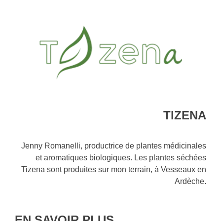
TIZENA
Jenny Romanelli, productrice de plantes médicinales
et aromatiques biologiques. Les plantes séchées
Tizena sont produites sur mon terrain, à Vesseaux en
Ardèche.
EN SAVOIR PLUS