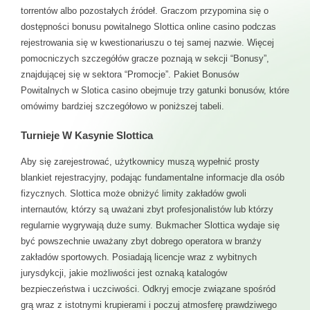
torrentów albo pozostałych źródeł. Graczom przypomina się o
dostępności bonusu powitalnego Slottica online casino podczas
rejestrowania się w kwestionariuszu o tej samej nazwie. Więcej
pomocniczych szczegółów gracze poznają w sekcji “Bonusy”,
znajdującej się w sektora “Promocje”. Pakiet Bonusów
Powitalnych w Slotica casino obejmuje trzy gatunki bonusów, które
omówimy bardziej szczegółowo w poniższej tabeli.
Turnieje W Kasynie Slottica
Aby się zarejestrować, użytkownicy muszą wypełnić prosty
blankiet rejestracyjny, podając fundamentalne informacje dla osób
fizycznych. Slottica może obniżyć limity zakładów gwoli
internautów, którzy są uważani zbyt profesjonalistów lub którzy
regularnie wygrywają duże sumy. Bukmacher Slottica wydaje się
być powszechnie uważany zbyt dobrego operatora w branży
zakładów sportowych. Posiadają licencje wraz z wybitnych
jurysdykcji, jakie możliwości jest oznaką katalogów
bezpieczeństwa i uczciwości. Odkryj emocje związane spośród
grą wraz z istotnymi krupierami i poczuj atmosferę prawdziwego