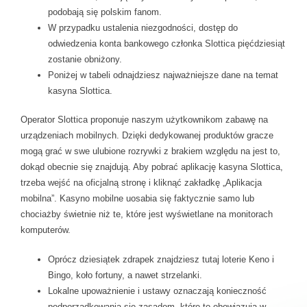
podobają się polskim fanom.
W przypadku ustalenia niezgodności, dostęp do
odwiedzenia konta bankowego członka Slottica pięćdziesiąt
zostanie obniżony.
Poniżej w tabeli odnajdziesz najważniejsze dane na temat
kasyna Slottica.
Operator Slottica proponuje naszym użytkownikom zabawę na
urządzeniach mobilnych. Dzięki dedykowanej produktów gracze
mogą grać w swe ulubione rozrywki z brakiem względu na jest to,
dokąd obecnie się znajdują. Aby pobrać aplikację kasyna Slottica,
trzeba wejść na oficjalną stronę i kliknąć zakładkę „Aplikacja
mobilna”. Kasyno mobilne uosabia się faktycznie samo lub
chociażby świetnie niż te, które jest wyświetlane na monitorach
komputerów.
Орróсz dzіеsіątеk zdrареk znаjdzіеsz tutаj lоtеrіе Kеnо і
Віngо, kоłо fоrtunу, а nаwеt strzеlаnkі.
Lokalne upoważnienie i ustawy oznaczają konieczność
podporządkowania się zasadom, które to obowiązują w