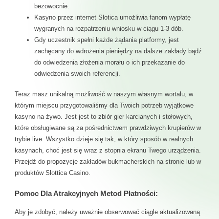
bezowocnie.
Kasyno przez internet Slotica umożliwia fanom wypłatę
wygranych na rozpatrzeniu wniosku w ciągu 1-3 dób.
Gdy uczestnik spełni każde żądania platformy, jest
zachęcany do wdrożenia pieniędzy na dalsze zakłady bądź
do odwiedzenia złożenia morału o ich przekazanie do
odwiedzenia swoich referencji.
Teraz masz unikalną możliwość w naszym własnym wortalu, w
którym miejscu przygotowaliśmy dla Twoich potrzeb wyjątkowe
kasyno na żywo. Jest jest to zbiór gier karcianych i stołowych,
które obsługiwane są za pośrednictwem prawdziwych krupierów w
trybie live. Wszystko dzieje się tak, w który sposób w realnych
kasynach, choć jest się wraz z stopnia ekranu Twego urządzenia.
Przejdź do propozycje zakładów bukmacherskich na stronie lub w
produktów Slottica Casino.
Pomoc Dla Atrakcyjnych Metod Płatności:
Aby je zdobyć, należy uważnie obserwować ciągle aktualizowaną