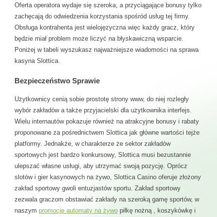
Oferta operatora wydaje się szeroka, a przyciągające bonusy tylko
zachęcają do odwiedzenia korzystania spośród usług tej firmy.
Obsługa kontrahenta jest wielojęzyczna więc każdy gracz, który
będzie miał problem może liczyć na błyskawiczną wsparcie.
Poniżej w tabeli wyszukasz najważniejsze wiadomości na sprawa
kasyna Slottica.
Bezpieczeństwo Sprawie
Użytkownicy cenią sobie prostotę strony www, do niej rozległy
wybór zakładów a także przyjacielski dla użytkownika interfejs.
Wielu internautów pokazuje również na atrakcyjne bonusy i rabaty
proponowane za pośrednictwem Slottica jak główne wartości tejże
platformy. Jednakże, w charakterze że sektor zakładów
sportowych jest bardzo konkursowy, Slottica musi bezustannie
ulepszać własne usługi, aby utrzymać swoją pozycję. Oprócz
slotów i gier kasynowych na żywo, Slottica Casino oferuje złożony
zakład sportowy gwoli entuzjastów sportu. Zakład sportowy
zezwala graczom obstawiać zakłady na szeroką gamę sportów, w
naszym
promocje automaty na żywo
piłkę nożną , koszykówkę i