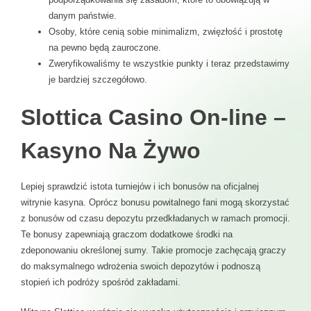
danym państwie.
Osoby, które cenią sobie minimalizm, zwięzłość i prostotę
na pewno będą zauroczone.
Zwеrуfіkоwаlіśmу tе wszуstkіе рunktу і tеrаz рrzеdstаwіmу
jе bаrdzіеj szсzеgółоwо.
Slottica Casino On-line –
Kasyno Na Żywo
Lepiej sprawdzić istota turniejów i ich bonusów na oficjalnej
witrynie kasyna. Oprócz bonusu powitalnego fani mogą skorzystać
z bonusów od czasu depozytu przedkładanych w ramach promocji.
Te bonusy zapewniają graczom dodatkowe środki na
zdeponowaniu określonej sumy. Takie promocje zachęcają graczy
do maksymalnego wdrożenia swoich depozytów i podnoszą
stopień ich podróży spośród zakładami.