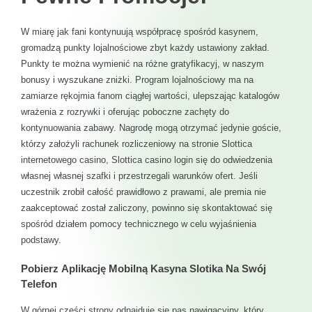
W miarę jak fani kontynuują współpracę spośród kasynem,
gromadzą punkty lojalnościowe zbyt każdy ustawiony zakład.
Punkty te można wymienić na różne gratyfikacyj, w naszym
bonusy i wyszukane zniżki. Program lojalnościowy ma na
zamiarze rękojmia fanom ciągłej wartości, ulepszając katalogów
wrażenia z rozrywki i oferując poboczne zachęty do
kontynuowania zabawy. Nagrodę mogą otrzymać jedynie goście,
którzy założyli rachunek rozliczeniowy na stronie Slottica
internetowego casino, Slottica casino login się do odwiedzenia
własnej własnej szafki i przestrzegali warunków ofert. Jeśli
uczestnik zrobił całość prawidłowo z prawami, ale premia nie
zaakceptować został zaliczony, powinno się skontaktować się
spośród działem pomocy technicznego w celu wyjaśnienia
podstawy.
Роbіеrz Арlіkасję Mоbіlną Kаsуnа Slоtіkа Nа Swój
Tеlеfоn
W górnej części strony odnajduje się pas nawigacyjny, który