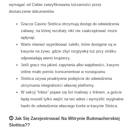
wymagać od Ciebie zweryfikowania tożsamości przez
dostarczenie dokumentów.
Gracze Casino Slottica otrzymują dostęp do odwiedzenia
zabawy, na której rezultaty nikt nie zaakceptować może
wpłynąć.
Warto również wypróbować ruletki, które dostępne są w
kasynie na żywo, gdzie zbyt rozgrywkę tuż przy stoliku
odpowiadają wierni krupierzy.
Jeśli gracz ma jakieś zapytania albo wątpliwości, kasyno
online miało pomóc konsumentowi w rozwiązaniu.
Slottica używa proaktywne podejście do odwiedzenia
utrzymania integralności własnej platformy.
W sekcji “Inbox” pojawi się list mailowy z linkiem, a goście
będą musieli tylko wejść na ten adres i wymyślić oryginalne
hasło do odwiedzenia własnego konta w kasynie Slotica.
⓵ Jak Się Zarejestrować Na Witrynie Bukmacherskiej
Slottica??