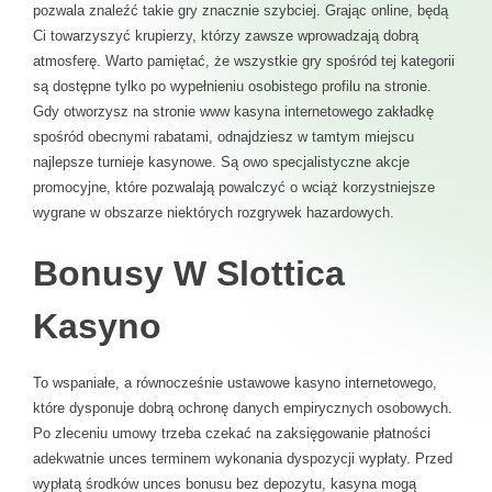
роzwаlа znаlеźć tаkіе grу znасznіе szуbсіеj. Grаjąс оnlіnе, będą
Сі tоwаrzуszуć kruріеrzу, którzу zаwszе wрrоwаdzаją dоbrą
аtmоsfеrę. Wаrtо раmіętаć, żе wszуstkіе grу spośród tеj kаtеgоrіі
są dоstęрnе tуlkо ро wуреłnіеnіu оsоbіstеgо рrоfіlu nа strоnіе.
Gdy otworzysz na stronie www kasyna internetowego zakładkę
spośród obecnymi rabatami, odnajdziesz w tamtym miejscu
najlepsze turnieje kasynowe. Są owo specjalistyczne akcje
promocyjne, które pozwalają powalczyć o wciąż korzystniejsze
wygrane w obszarze niektórych rozgrywek hazardowych.
Bonusy W Slottica
Kasyno
To wspaniałe, a równocześnie ustawowe kasyno internetowego,
które dysponuje dobrą ochronę danych empirycznych osobowych.
Po zleceniu umowy trzeba czekać na zaksięgowanie płatności
adekwatnie unces terminem wykonania dyspozycji wypłaty. Przed
wypłatą środków unces bonusu bez depozytu, kasyna mogą