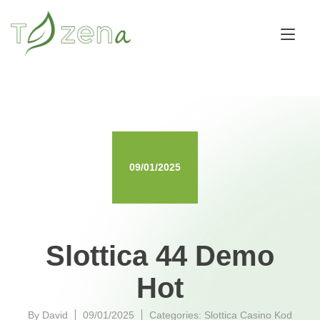
Skip
to
Tog
content
nav
09/01/2025
Slottica 44 Demo
Hot
By
David
09/01/2025
Categories:
Slottica Casino Kod