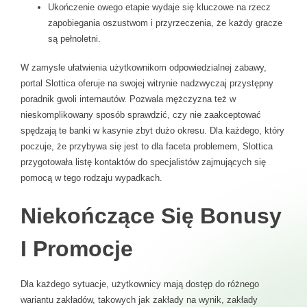
Ukończenie owego etapie wydaje się kluczowe na rzecz
zapobiegania oszustwom i przyrzeczenia, że każdy gracze
są pełnoletni.
W zamysle ułatwienia użytkownikom odpowiedzialnej zabawy,
portal Slottica oferuje na swojej witrynie nadzwyczaj przystępny
poradnik gwoli internautów. Pozwala mężczyzna też w
nieskomplikowany sposób sprawdzić, czy nie zaakceptować
spędzają te banki w kasynie zbyt dużo okresu. Dla każdego, który
poczuje, że przybywa się jest to dla faceta problemem, Slottica
przygotowała listę kontaktów do specjalistów zajmujących się
pomocą w tego rodzaju wypadkach.
Niekończące Się Bonusy
I Promocje
Dla każdego sytuacje, użytkownicy mają dostęp do różnego
wariantu zakładów, takowych jak zakłady na wynik, zakłady