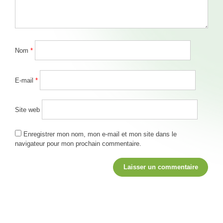
Nom
*
E-mail
*
Site web
Enregistrer mon nom, mon e-mail et mon site dans le
navigateur pour mon prochain commentaire.