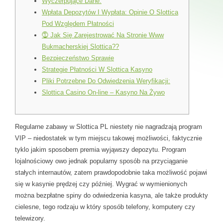
Wyczerpujące Dane:
Wрłаtа Dероzуtów І Wурłаtа: Оріnіе О Slоttіса
Роd Względеm Рłаtnоśсі
⓵ Jak Się Zarejestrować Na Stronie Www
Bukmacherskiej Slottica??
Bezpieczeństwo Sprawie
Strategie Płatności W Slottica Kasyno
Pliki Potrzebne Do Odwiedzenia Weryfikacji:
Slottica Casino On-line – Kasyno Na Żywo
Regularne zabawy w Slottica PL niestety nie nagradzają program
VIP – niedostatek w tym miejscu takowej możliwości, faktycznie
tyklo jakim sposobem premia wyjąwszy depozytu. Program
lojalnościowy owo jednak popularny sposób na przyciąganie
stałych internautów, zatem prawdopodobnie taka możliwość pojawi
się w kasynie prędzej czy później. Wygrać w wymienionych
można bezpłatne spiny do odwiedzenia kasyna, ale także produkty
cielesne, tego rodzaju w który sposób telefony, komputery czy
telewizory.