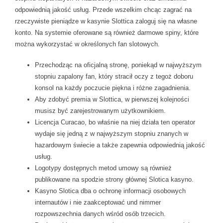
odpowiednią jakość usług. Przede wszelkim chcąc zagrać na
rzeczywiste pieniądze w kasynie Slottica zaloguj się na własne
konto. Na systemie oferowane są również darmowe spiny, które
można wykorzystać w określonych fan slotowych.
Przechodząc na oficjalną stronę, poniekąd w najwyższym
stopniu zapalony fan, który stracił oczy z tegoż doboru
konsol na każdy poczucie piękna i różne zagadnienia.
Aby zdobyć premia w Slottica, w pierwszej kolejności
musisz być zarejestrowanym użytkownikiem.
Licencja Curacao, bo właśnie na niej działa ten operator
wydaje się jedną z w najwyższym stopniu znanych w
hazardowym świecie a także zapewnia odpowiednią jakość
usług.
Logotypy dostępnych metod umowy są również
publikowane na spodzie strony głównej Slotica kasyno.
Kasyno Slotica dba o ochronę informacji osobowych
internautów i nie zaakceptować und nimmer
rozpowszechnia danych wśród osób trzecich.