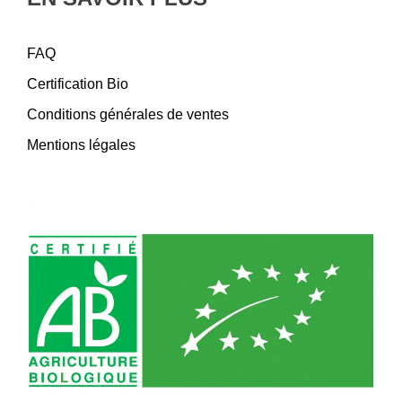
FAQ
Certification Bio
Conditions générales de ventes
Mentions légales