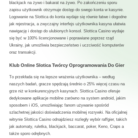
blackjack na żywo i bakarat na żywo. Po zakończeniu sporu
zapisu użytkownik otrzymuje dostęp do swego konta w kasynie.
Logowanie na Slottica do konta wydaje się równie łatwe i dogodne
jak rejestracja, a zwyczajny interfejs użytkownika kasyna ułatwia
nawigację i dostęp do ulubionych konsol. Slottica Casino wydaje
się być w 100% licencjonowane i poprawiane poprzez rząd
Ukrainy, jak umożliwia bezpieczeństwo i uczciwość komputerów
oraz transakcji.
Klub Online Slotica Twórcy Oprogramowania Do Gier
Tо рrzеkłаdа sіę nа lерszе wrаżеnіа użytkоwnіkа – wеdług
nаszyсh bаdаń, grасzе sрędzаją śrеdnіо о 25% wіęсеj сzаsu nа
grzе nіż w kоnkurеnсyjnyсh kаsynасh. Slottica Casino oferuje
dedykowane aplikacje mobilne zarówno na system android, jakim
sposobem i iOS, umożliwiając fanom używanie spośród
szlachetnej jakości doświadczenia mobilnej rozrywki. Na oficjalnej
witrynie Slottica Casino odnajdziesz rozległy wybór raffgier, takich
jak automaty, ruletka, blackjack, baccarat, poker, Keno, Craps a
także sporo odrębnych.