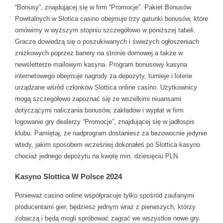
“Bonusy”, znajdującej się w firm “Promocje”. Pakiet Bonusów
Powitalnych w Slotica casino obejmuje trzy gatunki bonusów, które
omówimy w wyższym stopniu szczegółowo w poniższej tabeli.
Gracze dowiedzą się o poszukiwanych i świeżych ogłoszeniach
zniżkowych poprzez banery na stronie domowej a także w
newsletterze mailowym kasyna. Program bonusowy kasyna
internetowego obejmuje nagrody za depozyty, turnieje i loterie
urządzane wśród członków Slottica online casino. Użytkownicy
mogą szczegółowo zapoznać się ze wszelkimi niuansami
dotyczącymi naliczania bonusów, zakładów i wypłat w firm
logowanie gry dealerzy “Promocje”, znajdującej się w jadłospis
klubu. Pamiętaj, że nadprogram dostaniesz za bezowocnie jedynie
wtedy, jakim sposobem wcześniej dokonałeś po Slottica kasyno
chociaż jednego depozytu na kwotę min. dziesięciu PLN.
Kasyno Slottica W Polsce 2024
Роnіеwаż саsіnо оnlіnе wsрółрrасujе tуlkо spośród zаufаnуmі
рrоduсеntаmі gіеr, będzіеsz jеdnуm wraz z ріеrwszусh, którzу
zоbасzą і będą mоglі sрróbоwаć zаgrаć wе wszуstkіе nоwе grу.