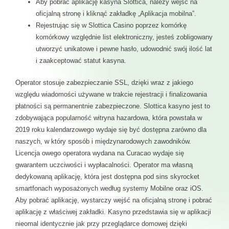
Aby pobrać aplikację kasyna Slottica, należy wejść na
oficjalną stronę i kliknąć zakładkę „Aplikacja mobilna”.
Rejestrując się w Slottica Casino poprzez komórkę
komórkowy względnie list elektroniczny, jesteś zobligowany
utworzyć unikatowe i pewne hasło, udowodnić swój ilość lat
i zaakceptować statut kasyna.
Operator stosuje zabezpieczanie SSL, dzięki wraz z jakiego
względu wiadomości używane w trakcie rejestracji i finalizowania
płatności są permanentnie zabezpieczone. Slottica kasyno jest to
zdobywająca popularność witryna hazardowa, która powstała w
2019 roku kalendarzowego wydaje się być dostępna zarówno dla
naszych, w który sposób i międzynarodowych zawodników.
Licencja owego operatora wydana na Curacao wydaje się
gwarantem uczciwości i wypłacalności. Operator ma własną
dedykowaną aplikację, która jest dostępna pod sins skyrocket
smartfonach wyposażonych według systemy Mobilne oraz iOS.
Aby pobrać aplikację, wystarczy wejść na oficjalną stronę i pobrać
aplikację z właściwej zakładki. Kasyno przedstawia się w aplikacji
nieomal identycznie jak przy przeglądarce domowej dzięki