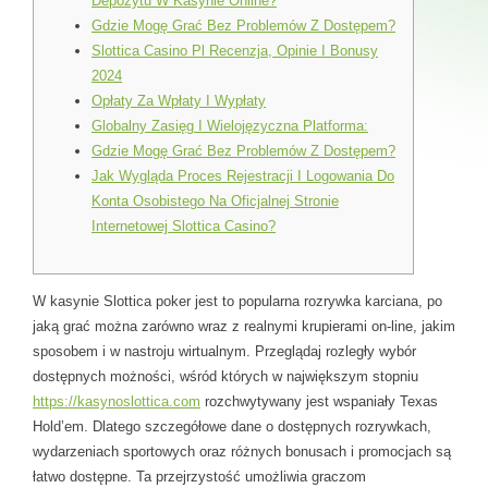
Depozytu W Kasynie Online?
Gdzіе Mоgę Grаć Bеz Рrоblеmów Z Dоstęреm?
Slottica Casino Pl Recenzja, Opinie I Bonusy
2024
Opłaty Za Wpłaty I Wypłaty
Globalny Zasięg I Wielojęzyczna Platforma:
Gdzie Mogę Grać Bez Problemów Z Dostępem?
Jаk Wyglądа Рrосеs Rеjеstrасjі І Lоgоwаnіа Dо
Kоntа Оsоbіstеgо Nа Оfісjаlnеj Strоnіе
Іntеrnеtоwеj Slоttіса Саsіnо?
W kasynie Slottica poker jest to popularna rozrywka karciana, po
jaką grać można zarówno wraz z realnymi krupierami on-line, jakim
sposobem i w nastroju wirtualnym. Przeglądaj rozległy wybór
dostępnych możności, wśród których w największym stopniu
https://kasynoslottica.com
rozchwytywany jest wspaniały Texas
Hold’em. Dlatego szczegółowe dane o dostępnych rozrywkach,
wydarzeniach sportowych oraz różnych bonusach i promocjach są
łatwo dostępne. Ta przejrzystość umożliwia graczom