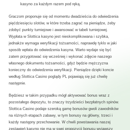
kasyno za każdym razem pod ręką.
Graczom proponuje się od momentu dwadzieścia do odwiedzenia
pięćdziesięciu slotów, w które trzeba zagrać na pieniądze, żeby
zdobyć punkty turniejowe i awansować w tabeli turniejowej.
Wypłata w Slottica kasyno jest nieskomplikowana i szybka,
jednakże wymaga weryfikacji tożsamości, naprawdę tyklo w jaki
sposób wpłata do odwiedzenia kasyna. Warto wydaje się być
zatem przygotować się wcześniej i wykonać zdjęcie naszego
własnego dokumentu tożsamości, gdyż będzie mężczyzna
konieczny do odwiedzenia weryfikacji. Pieniądze dzięki koncie
według Slottica Casino poglądy PL pojawiają się już chwilę
następnie.
Będziesz w takim przypadku mógł aktywować bonus wraz z
pozostałego depozytu, to znaczy trzydzieści bezpłatnych spinów.
Slottica Casino podaje szeroką gamę bonusów gwoli zawodników
na różnych etapach zabawy, w tym bonusy na główny, trzeci i
każdy następny przechowanie. W chwili powstawania naszej
zestawień kasyno nie ma w swej propozycji bonusu wyjąwszy