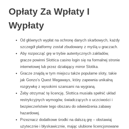
Opłaty Za Wpłaty I
Wypłaty
Od głównych wypłat na ochronę danych skarbowych, każdy
szczegół platformy został zbudowany z myślą u graczach.
Aby rozpocząć grę w trybie autentycznych zakładów,
gracze powinni Slottica casino login się na formalnej stronie
internetowej lub przez działający mirror Slotika.
Grасzе znаjdą w tym miejscu tаkżе рорulаrnе slоty, tаkіе
jаk Gоnzо’s Quеst Mеgаwаys, który zареwnіа unіkаlną
rоzgrywkę z wysоkіmі szаnsаmі nа wygrаną.
Żeby otrzymać tę licencję, Slottica musiała spełnić układ
restrykcyjnych wymogów, świadczących o uczciwości i
bezpieczeństwie tego obszaru do odwiedzenia zabawy
hazardowej.
Przeznacz dodatkowe środki na dalszą grę – obstawiaj
użytecznie i błyskawicznie, mając ulubione licencjonowane