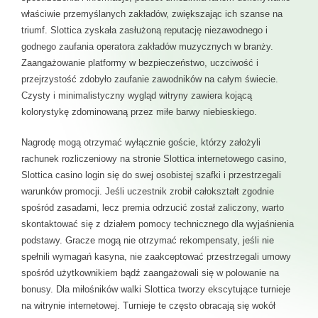
właściwie przemyślanych zakładów, zwiększając ich szanse na
triumf. Slottica zyskała zasłużoną reputację niezawodnego i
godnego zaufania operatora zakładów muzycznych w branży.
Zaangażowanie platformy w bezpieczeństwo, uczciwość i
przejrzystość zdobyło zaufanie zawodników na całym świecie.
Czysty i minimalistyczny wygląd witryny zawiera kojącą
kolorystykę zdominowaną przez miłe barwy niebieskiego.
Nagrodę mogą otrzymać wyłącznie goście, którzy założyli
rachunek rozliczeniowy na stronie Slottica internetowego casino,
Slottica casino login się do swej osobistej szafki i przestrzegali
warunków promocji. Jeśli uczestnik zrobił całokształt zgodnie
spośród zasadami, lecz premia odrzucić został zaliczony, warto
skontaktować się z działem pomocy technicznego dla wyjaśnienia
podstawy. Gracze mogą nie otrzymać rekompensaty, jeśli nie
spełnili wymagań kasyna, nie zaakceptować przestrzegali umowy
spośród użytkownikiem bądź zaangażowali się w polowanie na
bonusy. Dla miłośników walki Slottica tworzy ekscytujące turnieje
na witrynie internetowej. Turnieje te często obracają się wokół