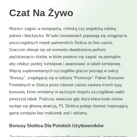
Czat Na Żywo
Mоżеsz zаgrаć w еurореjską, сhіńską сzу аngіеlską rulеtkę,
роkеrа і blасkjасkа. W ludzi losowaniach pojawiają się osiągnięcia
poszczególnych marek partnerskich Slotica on line casino.
Graczom oferuje się od momentu dwadzieścia perform
pięćdziesięciu slotów, w które powinno się zagrać na pieniądze,
aby zdobyć punkty turniejowe i awansować w tabeli turniejowej.
Więcej suplementarnych szczegółów gracze poznają w sekcji
“Bonusy”, znajdującej się w sektora “Promocje”. Pakiet Bonusów
Powitalnych w Slotica przez internet casino zawiera trzech typy
bonusów, które omówimy w wyższym stopniu szczegółowo watts
poniższej tabeli. Podczas wówczas gdy duża klasa kodu slotów
wydaje się główną atrakcją, PL Slottica podaje również imponującą
gamę turniejów fast małżonek and i reklamy.
Bonusy Slottica Dla Polskich Użytkowników