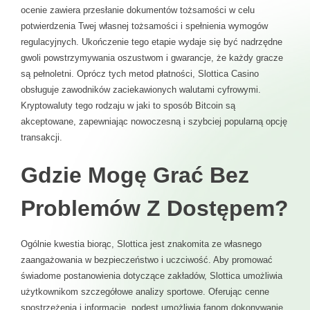
ocenie zawiera przesłanie dokumentów tożsamości w celu
potwierdzenia Twej własnej tożsamości i spełnienia wymogów
regulacyjnych. Ukończenie tego etapie wydaje się być nadrzędne
gwoli powstrzymywania oszustwom i gwarancje, że każdy gracze
są pełnoletni. Oprócz tych metod płatności, Slottica Casino
obsługuje zawodników zaciekawionych walutami cyfrowymi.
Kryptowaluty tego rodzaju w jaki to sposób Bitcoin są
akceptowane, zapewniając nowoczesną i szybciej popularną opcję
transakcji.
Gdzie Mogę Grać Bez
Problemów Z Dostępem?
Ogólnie kwestia biorąc, Slottica jest znakomita ze własnego
zaangażowania w bezpieczeństwo i uczciwość. Aby promować
świadome postanowienia dotyczące zakładów, Slottica umożliwia
użytkownikom szczegółowe analizy sportowe. Oferując cenne
spostrzeżenia i informacje, podest umożliwia fanom dokonywanie