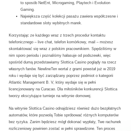
to sposób NetEnt, Microgaming, Playtech i Evolution
Gaming.
Największa część kolekcji pasażu zawiera współczesne i
standardowe sloty wybitnych marek.
Korzystając ze każdego wraz z trzech procedur kontaktu
telefonicznego – live chat, telefon komórkowy, mail – możesz
skontaktować się wraz z polskim pracownikiem. Spędziliśmy w
nim sporo periodu i poznaliśmy hałasuje od podszewki, więc
spośród dumą przedstawiamy Slottica Casino poglądy na rzecz
własnych fanów. NewlineTen wortal z grami powstał już w 2019
roku i wydaje się być zarządzany poprzez podmiot o kategorii
Atlantic Management B. V, który wydaje się w pełni
licencjonowany na Curacao. Dla miłośników konkurencji Slottica
tworzy ekscytujące turnieje na witrynie domowej.
Na witrynie Slottica Casino odnajdziesz również dużo bezpłatnych
automatów, które pozwolą Tobie spróbować różnych komputerów
bez ryzyka. Zanim będziesz mógł dokonać wypłaty, Twe rachunek
rozliczeniowy powinien zostać w pełni sprawdzone. Ten proces