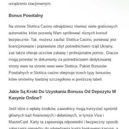
urządzeniu stacjonarnym.
Bonus Powitalny
Na stronie Slottica Casino odnajdziesz również wiele gratisowych
automatów, które pozwolą Wam spróbować różnych konsol
bezpiecznie. Tak, możesz zaufać Slottica Casino, ponieważ jest
licencjonowane i poprawiane zbyt pośrednictwem rząd Ukrainy,
zaś także oferuje uczciwe zabawy i profesjonalne pomoc. Gracze
mogą przesłać te dokumenty za pośrednictwem dedykowanej
strony www na stronie www www Slottica. Pakiet Bonusów
Powitalnych w Slottica casino obejmuje trzech typy bonusów,
które omówimy bardziej szczegółowo w poniższej tabeli.
Jakie Są Kroki Do Uzyskania Bonusu Od Depozytu W
Kasynie Online?
Jeśli idzie o wpłatę środków, zawodnicy mogą korzystać spośród
głównych kart finansowych i debetowych, w tymże Visa i
MasterCard. Karty te zapewniają odpowiedni i bezpieczny sposób
zgłaszania pieniędzy do odwiedzenia konta bankowego kasyna, a