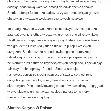
chodliwych komputerów kasynowych bądź zakładów sportowych,
dodając dodatkową warstwę emocji do odwiedzenia zabawy.
Slottica oferuje funkcje zakładów na żywo, umożliwiając graczom
obstawianie w czasie wydarzeń sportowych na żywo.
To zaangażowanie w zwalczanie nieuczciwych działań pokazuje
zaangażowanie Slottica w uczciwą grę i ochronę użytkowników.
Użytkownicy mogą cieszyć się wygodą dostępu do odwiedzenia
win graj demo lucky wszystkich funkcji z pułapu własnych
urządzeń. Slottica działa na podstawie legalnej autoryzacji
udzielonej poprzez rząd Curaçao. Ta licencja zapewnia graczom,
że platforma przestrzega rygorystycznych przepisów, zapewniając
fair play i dobre sprawy. Ponadto Slottica stosuje
najnowocześniejsze środki bezpieczeństwa w celu ochrony
danych kręć szczególnym użytkowników i porozumienia
skarbowych. Dzięki dedykowanej produktów zawodnicy mogą grać
w swe ulubione gry wyjąwszy względu na jest to, w którym
miejscu obecnie się znajdują.
Slottica Kasyno W Polsce