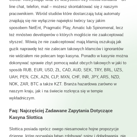
line chat, telefon, mail – możesz skontaktować się z naszym
pracownikiem. Wśród studiów które dostarczają tutaj automaty
znajdują się nie wyłącznie najwięksi twórcy tacy jakim
sposobem NetEnt, Pragmatic Play, Amatic lub Spinomenal, lecz
też mnóstwo developerów o których mogliście nie zaakceptować
słyszeć. Mówią że nie zaakceptować mają kłamią oszukują jak
guzik naprawdę też nie zalecam takowych kłamców i ignorantów
nie widziałem nie polecam tego kasyna. Ponadto w kasynie można
dokonywać sprawie zbyt pomocą walut obcych takowych w jaki to
sposób RUB, EUR, USD, ZŁ, CAD, AUD, SEK, TRY, BRL, UZS,
UAH, PEN, CZK, AZN, CLP, MXN, CHF, INR, JPY, ARS, NZD,
NOK, ZAR, BTC a także KZT. Branża hazardowa zarówno w
naszym kraju, jak i na świecie rozkręca się w tempie
wykładniczym.
Faq: Najczęściej Zadawane Zapytania Dotyczące
Kasyna Slottica
Slottica posiada oprócz owego niesamowice hojne propozycje
dzienne, które pozwalają łatwo zdobywać spiny i doładowania, nie