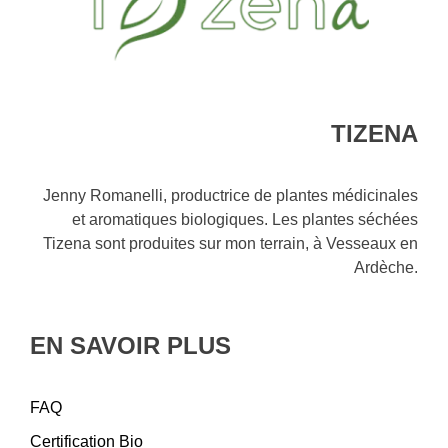
TIZENA
Jenny Romanelli, productrice de plantes médicinales
et aromatiques biologiques. Les plantes séchées
Tizena sont produites sur mon terrain, à Vesseaux en
Ardèche.
EN SAVOIR PLUS
FAQ
Certification Bio