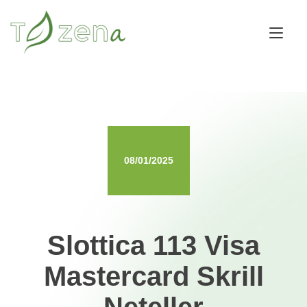
Skip
to
Tog
content
nav
08/01/2025
Slottica 113 Visa
Mastercard Skrill