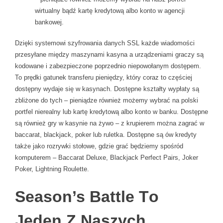
wirtualny bądź kartę kredytową albo konto w agencji
bankowej.
Dzięki systemowi szyfrowania danych SSL każde wiadomości
przesyłane między maszynami kasyna a urządzeniami graczy są
kodowane i zabezpieczone poprzednio niepowołanym dostępem.
To prędki gatunek transferu pieniędzy, który coraz to częściej
dostępny wydaje się w kasynach. Dostępne kształty wypłaty są
zbliżone do tych – pieniądze również możemy wybrać na polski
portfel nierealny lub kartę kredytową albo konto w banku. Dostępne
są również gry w kasynie na żywo – z krupierem można zagrać w
baccarat, blackjack, poker lub ruletka. Dostępne są ów kredyty
także jako rozrywki stołowe, gdzie grać będziemy spośród
komputerem – Baccarat Deluxe, Blackjack Perfect Pairs, Joker
Poker, Lightning Roulette.
Sеаsоn’s Ваttlе Tо
Jеdеn Z Nаszyсh