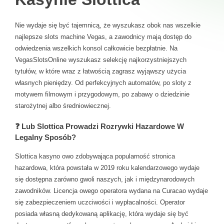
Nie wydaje się być tajemnicą, że wyszukasz obok nas wszelkie
najlepsze slots machine Vegas, a zawodnicy mają dostęp do
odwiedzenia wszelkich konsol całkowicie bezpłatnie. Na
VegasSlotsOnline wyszukasz selekcję najkorzystniejszych
tytułów, w które wraz z łatwością zagrasz wyjąwszy użycia
własnych pieniędzy. Od perfekcyjnych automatów, po sloty z
motywem filmowym i przygodowym, po zabawy o dziedzinie
starożytnej albo średniowiecznej.
❓ Lub Slottica Prowadzi Rozrywki Hazardowe W
Legalny Sposób?
Slottica kasyno owo zdobywająca popularność stronica
hazardowa, która powstała w 2019 roku kalendarzowego wydaje
się dostępna zarówno gwoli naszych, jak i międzynarodowych
zawodników. Licencja owego operatora wydana na Curacao wydaje
się zabezpieczeniem uczciwości i wypłacalności. Operator
posiada własną dedykowaną aplikację, która wydaje się być