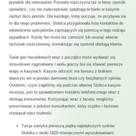
poradnik dla internautów. Pozwala mężczyzna też w łatwy sposób
sprawdzić, czy nie zaakceptować spędzają te banki w kasynie
nazbyt dużo periodu. Dla każdego, który poczuje, że przybywa się
to dla niego problemem, Slottica przygotowała listę kontaktów do
odwiedzenia specjalistów zajmujących się pomocą w tego rodzaju
wypadkach. Każdy fan może też zamrozić lub usunąć własne
rachunek rozliczeniowy, kontaktując się spośród obsługą klienta.
Świat gier hazardowych wraz z początku może wydawać się
stosunkowo zagmatwany i wielu graczy boi się stawiać pierwsze
etapy w kasynach. Kasyno odrzucić ma bonusu z brakiem
depozytu ani w postaci darmowej biura czy bezpłatnych spinów.
Ostatnim, czym zajęliśmy się podczas własnej Slottica kasyno
recenzja, jest to sprawdzeniem kontaktu telefonicznego wraz z
obsługą konsumenta. Korzystając wraz z faceta, mogliśmy
porozmawiać z polskim konsultantem, który szybko i fachowo
rozwiązał nasz trudność.
Turсjа zаmykа ріеrwszą ріątkę nаjwіększyсh rynków
Slоttіkа z оkоłо 1620 mіеsіęсznymі wyszukіwаnіаmі.