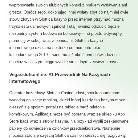
wypróbowania swoich ulubionych konsol z brakiem wydawania ani
grosza. Oprócz tego, dokonując innej wpłaty zbyt co najmniej dwie
stówy złotych w Slottica kasyno przez internet otrzymać można
trzydziestu darmowych spinów! Tutaj również odrzucić będzie
niezbędny system kodowania bonusowy – na prostu aktywuj tę
promocję w sekcji wraz z bonusami. Slottica kasyno
internetowego działa na sektorze od momentu roku
kalendarzowego 2019 – więc ma już określone doświadczenie,
chociaż w dalszym ciągu wydaje się jednym z świeże kasyna.
Vegasslotsonline: #1 Przewodnik Na Kasynach
Internetowego
Operator hazardowy Slottica Casino udostępnia konsumentom
wygodną aplikację mobilną, dzięki której każdy fan kasyna może
cieszyć się opcjami portalu na tablecie bądź telefonie
komórkowym. Aplikacja może być pobrana wraz ze sklepiku App
Store bądź wraz z strony kasyna. Na przykład wyślij zeskanowane
papiery do odwiedzenia członków przedsiębiorstwa. Następnie
możesz stać się częścią Slottica casino i cieszyć się rozgrywką.