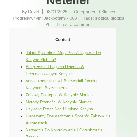
Neteller
By
David
08/01/2025
Categories:
9 Slottica
Progresywnymi Jackpotami - 903
Tags:
slottica
,
slottica
on
PL
Leave a comment
Slottica
113
Content
Visa
Mastercard
Jakim Sposobem Mogę Się Zalogować Do
Skrill
Kasyna Slottica?
Neteller
Bezpieczna I Legalna Uciecha W
Licencjonowanym Kasynie
Vegasslotsonline: #1 Przewodnik Według
Kasynach Przez Internet
Zabawy Dostępne W Kasynie Slottica
Metody Płatności W Kasynie Slottica
Używane Przez Nas Ulubione Kasyna
Ulepszamy Doświadczenia Spośród Zabawy Na
Automatach
Narzędzia Do Kontrolowania I Ograniczania