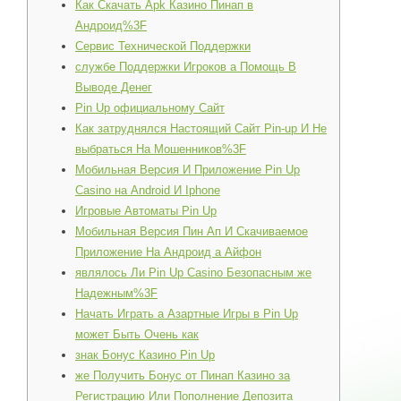
Как Скачать Apk Казино Пинап в
Андроид%3F
Сервис Технической Поддержки
службе Поддержки Игроков а Помощь В
Выводе Денег
Pin Up официальному Сайт
Как затруднялся Настоящий Сайт Pin-up И Не
выбраться На Мошенников%3F
Мобильная Версия И Приложение Pin Up
Casino на Android И Iphone
Игровые Автоматы Pin Up
Мобильная Версия Пин Ап И Скачиваемое
Приложение На Андроид а Айфон
являлось Ли Pin Up Casino Безопасным же
Надежным%3F
Начать Играть а Азартные Игры в Pin Up
может Быть Очень как
знак Бонус Казино Pin Up
же Получить Бонус от Пинап Казино за
Регистрацию Или Пополнение Депозита