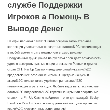
службе Поддержки
Игроков а Помощь В
Выводе Денег
На официальном сайте” “ПинАп собрана замечательная
коллекция увлекательных азартных слотов%2C позволяющих
в любой время играть платно или в демо режиме.
Продуманный функционал на русском слов дает возможность
удобно выбирать нужные опции игрокам из России и других
стран СНГ. Pin Up Casino – ведущее онлайн-казино%2C
предлагающее различные игры%2C щедрые бонусы и
акции%2C только также удобное приложение%2C
позволяющее играть на ходу. Любите ведь вы классические
слоты%2C видеослоты%2C карточные игры или спортивные
ставки – в Pin Up Casino найдется что-то для каждый. Sticky
Bandits и Pin-Up Casino – это идеальный методом провести
вечер%2C опохмельным адреналином!