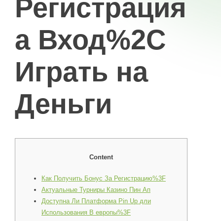
Регистрация
а Вход%2C
Играть на
Деньги
Content
Как Получить Бонус За Регистрацию%3F
Актуальные Турниры Казино Пин Ап
Доступна Ли Платформа Pin Up дли
Использования В европы%3F