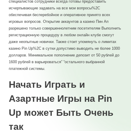
специалистов сотрудники всегда готовы предоставить
исчерпывающие задавать на все мои вопросы%2C
обеспечивая бесперебойное и оперативное принято всех
игровых вопросов. Открытие аккаунтов а казино Пин Ап
разрешено только совершеннолетним посетителям Выполнить
регистрационную процедуру в любом онлайн клубе смогут
даже неопытные новички. Также стоит упомянуть о лимитах
казино Pin Up%2C в сутки допустимо выводить не более 1000
долларов. Минимальное пополнение депозит от 50 рублей до
1600 рублей в варьироваться” “остального выбранной
платежной системы.
Начать Играть и
Азартные Игры на Pin
Up может Быть Очень
так