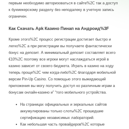
первым необходимо авторизоваться в сайте%2C так а доступ
к букмекерскому разделу без неподалеку в учетную запись
ограничен.
Как Скачать Apk Казино Пинап на Андроид%3F
Кроме этого%2C процесс регистрации достигает быстро и
легко%2C а при регистрации вы получаете фантастически
бонус на депозит. А минимальный депозит составляет всего
€10%2C поэтому все игроки могут наслаждаться игрой в
казино зависит от своего бюджета. Играть в казино на ходу
теперь проще%2C чем когда-либо%2C благодаря мобильной
версии Pin-Up Casino. Со помощью этого выжидающий
приложения вы могу получить доступ ко различным играм а
бонусам онлайн-казино и” “того мобильного устройства.
На страницах официальных и зеркальных сайтов
аккумулированы только слоты%2C прошедшие
сертификацию независимых лабораторий.
Как небольшая часть провайдеров%2C которые