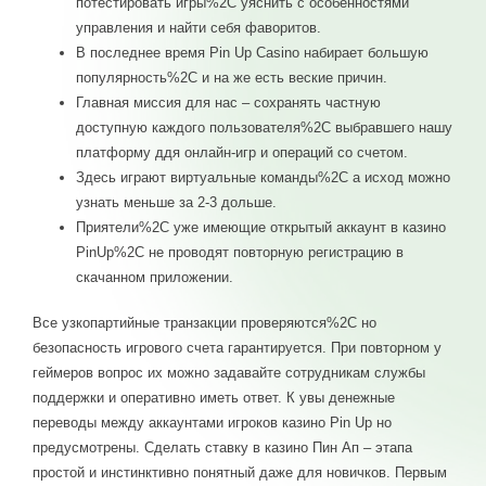
потестировать игры%2C уяснить с особенностями
управления и найти себя фаворитов.
В последнее время Pin Up Casino набирает большую
популярность%2C и на же есть веские причин.
Главная миссия для нас – сохранять частную
доступную каждого пользователя%2C выбравшего нашу
платформу ддя онлайн-игр и операций со счетом.
Здесь играют виртуальные команды%2C а исход можно
узнать меньше за 2-3 дольше.
Приятели%2C уже имеющие открытый аккаунт в казино
PinUp%2C не проводят повторную регистрацию в
скачанном приложении.
Все узкопартийные транзакции проверяются%2C но
безопасность игрового счета гарантируется. При повторном у
геймеров вопрос их можно задавайте сотрудникам службы
поддержки и оперативно иметь ответ. К увы денежные
переводы между аккаунтами игроков казино Pin Up но
предусмотрены. Сделать ставку в казино Пин Ап – этапа
простой и инстинктивно понятный даже для новичков. Первым