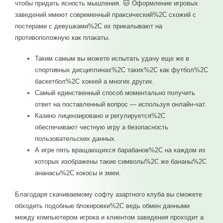
чтобы придать ясность мышления. 🐱 Оформление игровых
заведений имеют современный праксический%2C схожий с
постерами с девушками%2C их прикалывают на
противоположную как плакаты.
Таким самым вы можете испытать удачу еще же в
спортивных дисциплинах%2C таких%2C как футбол%2C
баскетбол%2C хоккей а многих других.
Самый единственный способ моментально получить
ответ на поставленный вопрос — используя онлайн-чат.
Казино лицензировано и регулируется%2C
обеспечивают честную игру а безопасность
пользовательских данных.
А игре пять вращающихся барабанов%2C на каждом из
которых изображены такие символы%2C же бананы%2C
ананасы%2C кокосы и змеи.
Благодаря скачиваемому софту азартного клуба вы сможете
обходить подобные блокировки%2C ведь обмен данными
между компьютером игрока и клиентом заведения проходит а