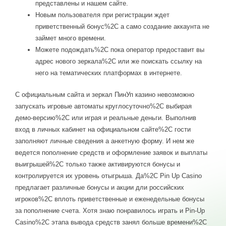
представлены и нашем сайте.
Новым пользователя при регистрации ждет
приветственный бонус%2C а само создание аккаунта не
займет много времени.
Можете подождать%2C пока оператор предоставит вы
адрес нового зеркала%2C или же поискать ссылку на
него на тематических платформах в интернете.
С официальным сайта и зеркал ПинУп казино невозможно
запускать игровые автоматы круглосуточно%2C выбирая
демо-версию%2C или играя и реальные деньги. Выполнив
вход в личных кабинет на официальном сайте%2C гости
заполняют личные сведения а анкетную форму. И нем же
ведется пополнение средств и оформление заявок и выплаты
выигрышей%2C только также активируются бонусы и
контролируется их уровень отыгрыша. Да%2C Pin Up Casino
предлагает различные бонусы и акции дли российских
игроков%2C вплоть приветственные и еженедельные бонусы
за пополнение счета. Хотя знаю понравилось играть и Pin-Up
Casino%2C этапа вывода средств занял больше времени%2C