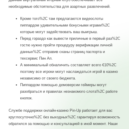
необходимые обстоятельства для азартных развлечений.
Кроме того%2C там предлагаются видеослоты
пиппардом удивительными бонусными играми%2C
которые могут задействовать ваш выигрыш.
Перед гораздо как вывести приличные в первый раз%2C
гостю нужно пройти процедуру верификации личной
данных%2C отправив сканы страниц паспорта и
техсервис Пин Ап.
А минимальный обналичить составляет всего €10%2C
поэтому все игроки могут наслаждаться игрой в казино
независимо от своего бюджета.
Пиппардом помощью демоверсии геймеры могут
разобраться и правилах незнакомого слота%2C работе
кнопок.
Службе поддержки онлайн-казино Pin-Up работает для вас
круглосуточно%2C без выходных%2C гарантируя возможность
обратился за помощью и консультацией в иной момент. Наши