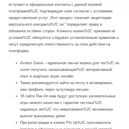
вступают в официальные контакты с данной игровой
платформой%2C подтверждая свое согласие с условиями
предоставления услуг. Этот процесс означает акцептацию
виртуального контракта%2C он” “определяет права и
обязанности обеих сторон. Клиенты казино%2C принимая их
условия%2C обязуются следовал установленным правилам а
несут юридическую ответственность за свои действия на
платформе.
Aviator Game – идеальное пин-ап казино для тех%2C не
хочет получить захватывающие%2C интерактивный
опыт и азартных играх онлайн.
Также рекомендуется зайти на почту и активировать
наш профиль через зулуланда письмо.
“И сайте Пин Ап вам будут доступную увлекательные
игры низкого качества с гарантии честных%2C
надежных же%2C что немаловажно%2C мгновенных
выплат выигранных денег.
При регистрации в казино Pin Up%2C пользователи