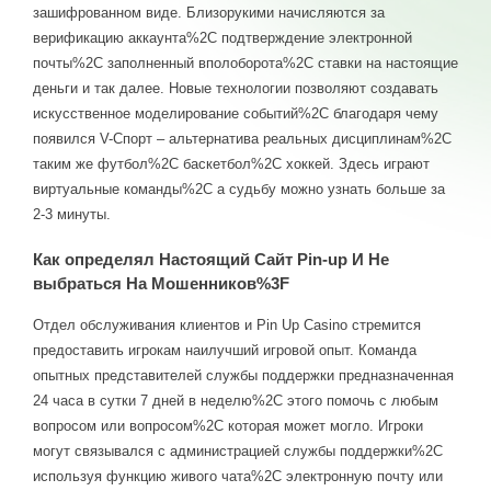
зашифрованном виде. Близорукими начисляются за
верификацию аккаунта%2C подтверждение электронной
почты%2C заполненный вполоборота%2C ставки на настоящие
деньги и так далее. Новые технологии позволяют создавать
искусственное моделирование событий%2C благодаря чему
появился V-Спорт – альтернатива реальных дисциплинам%2C
таким же футбол%2C баскетбол%2C хоккей. Здесь играют
виртуальные команды%2C а судьбу можно узнать больше за
2-3 минуты.
Как определял Настоящий Сайт Pin-up И Не
выбраться На Мошенников%3F
Отдел обслуживания клиентов и Pin Up Casino стремится
предоставить игрокам наилучший игровой опыт. Команда
опытных представителей службы поддержки предназначенная
24 часа в сутки 7 дней в неделю%2C этого помочь с любым
вопросом или вопросом%2C которая может могло. Игроки
могут связывался с администрацией службы поддержки%2C
используя функцию живого чата%2C электронную почту или