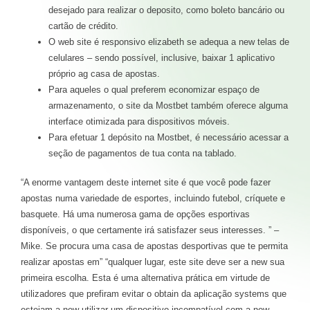
desejado para realizar o deposito, como boleto bancário ou
cartão de crédito.
O web site é responsivo elizabeth se adequa a new telas de
celulares – sendo possível, inclusive, baixar 1 aplicativo
próprio ag casa de apostas.
Para aqueles o qual preferem economizar espaço de
armazenamento, o site da Mostbet também oferece alguma
interface otimizada para dispositivos móveis.
Para efetuar 1 depósito na Mostbet, é necessário acessar a
seção de pagamentos de tua conta na tablado.
“A enorme vantagem deste internet site é que você pode fazer
apostas numa variedade de esportes, incluindo futebol, críquete e
basquete. Há uma numerosa gama de opções esportivas
disponíveis, o que certamente irá satisfazer seus interesses. ” –
Mike. Se procura uma casa de apostas desportivas que te permita
realizar apostas em” “qualquer lugar, este site deve ser a new sua
primeira escolha. Esta é uma alternativa prática em virtude de
utilizadores que prefiram evitar o obtain da aplicação systems que
estejam a new utilizar um dispositivo incompatível com a new