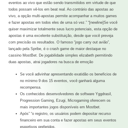
eventos ao vivo que estão sendo transmitidos em virtude de que
todos possam vê-los em beat real. Ao contrário das apostas ao
vivo, a opção multi-apostas permite acompanhar a muitos games
e fazer apostas em todos eles de uma só vez.” “[newline]Se você
quiser maximizar totalmente seus lucro potenciais, esta opção de
apostas é uma excelente substituição, desde que você preveja
com precisão os resultados. O famoso “jogo carry out avião”,
lançado pela Spribe, é o crash game de maior destaque no
cassino MostBet. De jogabilidade simples elizabeth permitindo
duas apostas, atrai jogadores na busca de emoção
Se você adivinhar apresentando exatidão os beneficios de
no mínimo 9 dos 15 eventos, você ganhará alguma
recompensa.
Os conhecidos desenvolvedores de software Yggdrasil,
Progression Gaming, Ezugi, Microgaming oferecem os
mais importantes jogos disponíveis em Mostbet.
Após” “o registro, os usuários podem depositar recurso
financeiro em sua conta e fazer apostas em seus eventos
esportivos preferidos.