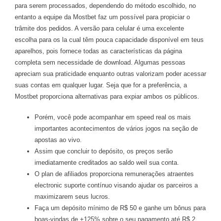
para serem processados, dependendo do método escolhido, no
entanto a equipe da Mostbet faz um possível para propiciar o
trâmite dos pedidos. A versão para celular é uma excelente
escolha para os la cual têm pouca capacidade disponível em teus
aparelhos, pois fornece todas as características da página
completa sem necessidade de download. Algumas pessoas
apreciam sua praticidade enquanto outras valorizam poder acessar
suas contas em qualquer lugar. Seja que for a preferência, a
Mostbet proporciona alternativas para expiar ambos os públicos.
Porém, você pode acompanhar em speed real os mais
importantes acontecimentos de vários jogos na seção de
apostas ao vivo.
Assim que concluir to depósito, os preços serão
imediatamente creditados ao saldo weil sua conta.
O plan de afiliados proporciona remunerações atraentes
electronic suporte contínuo visando ajudar os parceiros a
maximizarem seus lucros.
Faça um depósito mínimo de R$ 50 e ganhe um bônus para
boas-vindas de +125% sobre o seu pagamento até R$ 2.