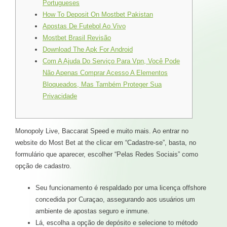
Portugueses
How To Deposit On Mostbet Pakistan
Apostas De Futebol Ao Vivo
Mostbet Brasil Revisão
Download The Apk For Android
Com A Ajuda Do Serviço Para Vpn, Você Pode
Não Apenas Comprar Acesso A Elementos
Bloqueados, Mas Também Proteger Sua
Privacidade
Monopoly Live, Baccarat Speed e muito mais. Ao entrar no
website do Most Bet at the clicar em “Cadastre-se”, basta, no
formulário que aparecer, escolher “Pelas Redes Sociais” como
opção de cadastro.
Seu funcionamento é respaldado por uma licença offshore
concedida por Curaçao, assegurando aos usuários um
ambiente de apostas seguro e inmune.
Lá, escolha a opção de depósito e selecione to método