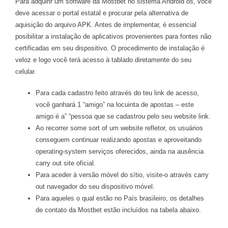
Para adquirir um software da Mostbet no sistema Android os, você
deve acessar o portal estatal e procurar pela alternativa de
aquisição do arquivo APK. Antes de implementar, é essencial
posibilitar a instalação de aplicativos provenientes para fontes não
certificadas em seu dispositivo. O procedimento de instalação é
veloz e logo você terá acesso à tablado diretamente do seu
celular.
Para cada cadastro feito através do teu link de acesso,
você ganhará 1 “amigo” na locuinta de apostas – este
amigo é a” “pessoa que se cadastrou pelo seu website link.
Ao recorrer some sort of um website refletor, os usuários
conseguem continuar realizando apostas e aproveitando
operating-system serviços oferecidos, ainda na ausência
carry out site oficial.
Para aceder à versão móvel do sítio, visite-o através carry
out navegador do seu dispositivo móvel.
Para aqueles o qual estão no País brasileiro, os detalhes
de contato da Mostbet estão incluídos na tabela abaixo.