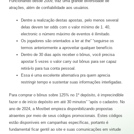
Funcionando desde 2009, traz uma grande diversidade de
atrações, além de confiabilidade aos usuários.
Dentre a realização destas apostas, pelo menos several
delas devem ter odds com o valor mínimo de 1. 40,
electronic o número máximo de eventos é ilimitado.
Os jogadores são orientados a ler at the” “seguirse os
termos anteriormente a aproveitar qualquer benefício.
Dentro de 30 dias após receber o bônus, você precisa
apostar 5 vezes o valor carry out bônus para ser capaz
retirá-lo para tua conta pessoal.
Essa é uma excelente alternativa pra quem aprecia
restringir tempo e sustentar suas informações interligadas.
Para comprar o bônus sobre 125% no 1º depósito, é imprecindible
fazer o de início depósito em até 30 minutos” “após o cadastro. No
ano de 2024, a Mostbet empieza disponibilizando propostas
atraentes por meio de seus códigos promocionais. Estes códigos
estão disponíveis em campanhas específicas, portanto é
fundamental ficar gentil ao site e suas comunicações em virtude