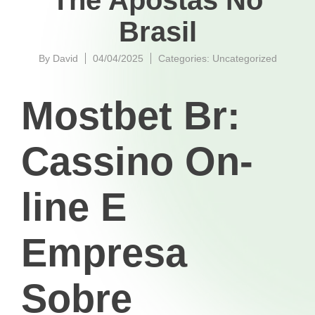
The Apostas No
Brasil
By
David
04/04/2025
Categories:
Uncategorized
Mostbet Br:
Cassino On-
line E
Empresa
Sobre