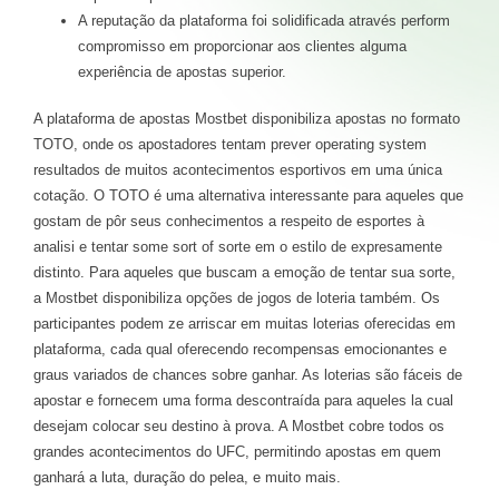
A reputação da plataforma foi solidificada através perform
compromisso em proporcionar aos clientes alguma
experiência de apostas superior.
A plataforma de apostas Mostbet disponibiliza apostas no formato
TOTO, onde os apostadores tentam prever operating system
resultados de muitos acontecimentos esportivos em uma única
cotação. O TOTO é uma alternativa interessante para aqueles que
gostam de pôr seus conhecimentos a respeito de esportes à
analisi e tentar some sort of sorte em o estilo de expresamente
distinto. Para aqueles que buscam a emoção de tentar sua sorte,
a Mostbet disponibiliza opções de jogos de loteria também. Os
participantes podem ze arriscar em muitas loterias oferecidas em
plataforma, cada qual oferecendo recompensas emocionantes e
graus variados de chances sobre ganhar. As loterias são fáceis de
apostar e fornecem uma forma descontraída para aqueles la cual
desejam colocar seu destino à prova. A Mostbet cobre todos os
grandes acontecimentos do UFC, permitindo apostas em quem
ganhará a luta, duração do pelea, e muito mais.