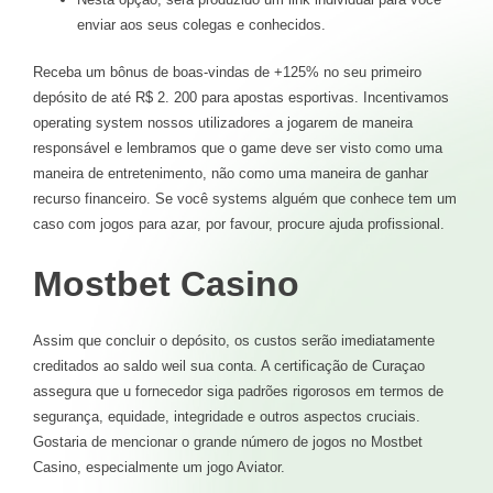
enviar aos seus colegas e conhecidos.
Receba um bônus de boas-vindas de +125% no seu primeiro
depósito de até R$ 2. 200 para apostas esportivas. Incentivamos
operating system nossos utilizadores a jogarem de maneira
responsável e lembramos que o game deve ser visto como uma
maneira de entretenimento, não como uma maneira de ganhar
recurso financeiro. Se você systems alguém que conhece tem um
caso com jogos para azar, por favour, procure ajuda profissional.
Mostbet Casino
Assim que concluir o depósito, os custos serão imediatamente
creditados ao saldo weil sua conta. A certificação de Curaçao
assegura que u fornecedor siga padrões rigorosos em termos de
segurança, equidade, integridade e outros aspectos cruciais.
Gostaria de mencionar o grande número de jogos no Mostbet
Casino, especialmente um jogo Aviator.