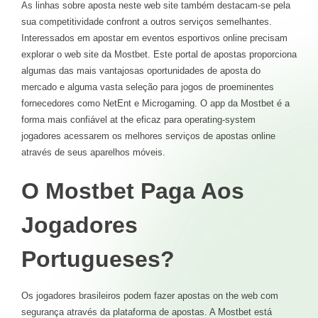
As linhas sobre aposta neste web site também destacam-se pela
sua competitividade confront a outros serviços semelhantes.
Interessados em apostar em eventos esportivos online precisam
explorar o web site da Mostbet. Este portal de apostas proporciona
algumas das mais vantajosas oportunidades de aposta do
mercado e alguma vasta seleção para jogos de proeminentes
fornecedores como NetEnt e Microgaming. O app da Mostbet é a
forma mais confiável at the eficaz para operating-system
jogadores acessarem os melhores serviços de apostas online
através de seus aparelhos móveis.
O Mostbet Paga Aos
Jogadores
Portugueses?
Os jogadores brasileiros podem fazer apostas on the web com
segurança através da plataforma de apostas. A Mostbet está