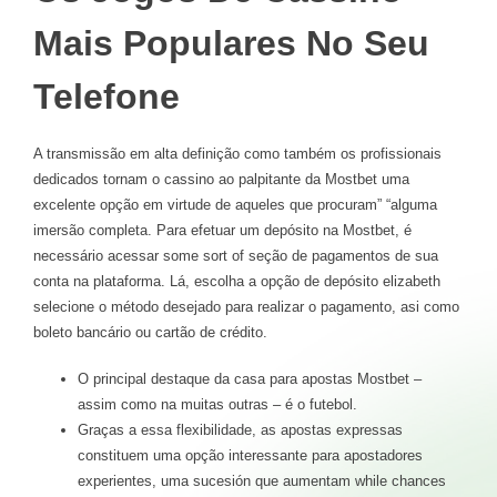
Mais Populares No Seu
Telefone
A transmissão em alta definição como também os profissionais
dedicados tornam o cassino ao palpitante da Mostbet uma
excelente opção em virtude de aqueles que procuram” “alguma
imersão completa. Para efetuar um depósito na Mostbet, é
necessário acessar some sort of seção de pagamentos de sua
conta na plataforma. Lá, escolha a opção de depósito elizabeth
selecione o método desejado para realizar o pagamento, asi como
boleto bancário ou cartão de crédito.
O principal destaque da casa para apostas Mostbet –
assim como na muitas outras – é o futebol.
Graças a essa flexibilidade, as apostas expressas
constituem uma opção interessante para apostadores
experientes, uma sucesión que aumentam while chances