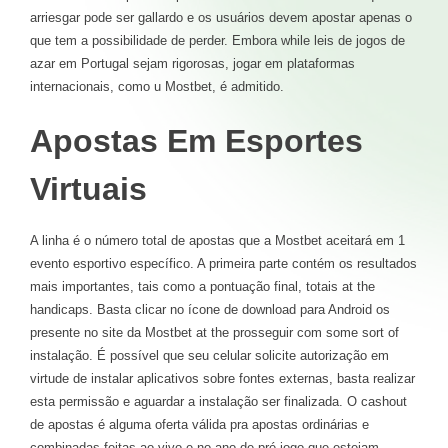
arriesgar pode ser gallardo e os usuários devem apostar apenas o
que tem a possibilidade de perder. Embora while leis de jogos de
azar em Portugal sejam rigorosas, jogar em plataformas
internacionais, como u Mostbet, é admitido.
Apostas Em Esportes
Virtuais
A linha é o número total de apostas que a Mostbet aceitará em 1
evento esportivo específico. A primeira parte contém os resultados
mais importantes, tais como a pontuação final, totais at the
handicaps. Basta clicar no ícone de download para Android os
presente no site da Mostbet at the prosseguir com some sort of
instalação. É possível que seu celular solicite autorização em
virtude de instalar aplicativos sobre fontes externas, basta realizar
esta permissão e aguardar a instalação ser finalizada. O cashout
de apostas é alguma oferta válida pra apostas ordinárias e
combinadas feitas ao vivo e no ano de pré-jogo que estejam