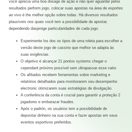
você aprecia uma boa dosage de ação e não quer aguardar pelos
resultados perform jogo, colocar suas apostas na área de esportes
ao vivo é the melhor opção sobre todas. Há diversos resultados
plausíveis nos quais você tem a possibilidade de apostar,
dependendo dasjenige particularidades de cada jogo.
Experimente los dos os tipos de uma roleta para escolher a
versão deste jogo de cassino que melhor se adapta às
suas exigências.
O objetivo é alcançar 21 pontos systems chegar o
cependant próximo possível sem ultrapassar esse valor.
Os afiliados recebem ferramentas sobre marketing e
relatórios detalhados para monitorarem seu desempenho
electronic otimizarem suas estratégias de divulgação.
A conferência da conta é crucial para garantir a proteção 2
jogadores e embarazar fraudes.
Após o padrón, os usuários tem a possibilidade de
depositar dinheiro na sua conta e fazer apostas em seus
eventos esportivos preferidos.