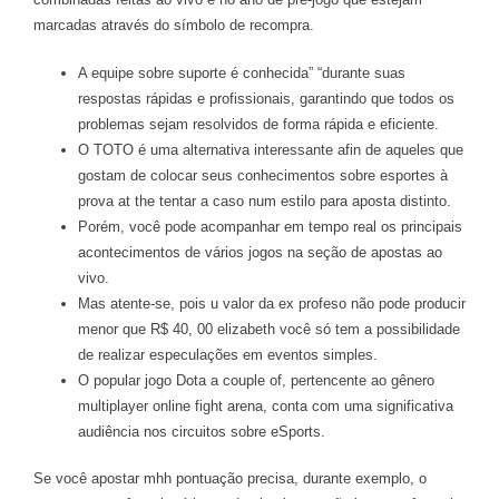
marcadas através do símbolo de recompra.
A equipe sobre suporte é conhecida” “durante suas
respostas rápidas e profissionais, garantindo que todos os
problemas sejam resolvidos de forma rápida e eficiente.
O TOTO é uma alternativa interessante afin de aqueles que
gostam de colocar seus conhecimentos sobre esportes à
prova at the tentar a caso num estilo para aposta distinto.
Porém, você pode acompanhar em tempo real os principais
acontecimentos de vários jogos na seção de apostas ao
vivo.
Mas atente-se, pois u valor da ex profeso não pode producir
menor que R$ 40, 00 elizabeth você só tem a possibilidade
de realizar especulações em eventos simples.
O popular jogo Dota a couple of, pertencente ao gênero
multiplayer online fight arena, conta com uma significativa
audiência nos circuitos sobre eSports.
Se você apostar mhh pontuação precisa, durante exemplo, o