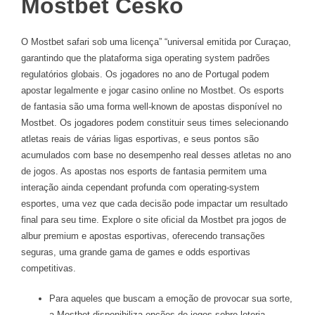
Mostbet Česko
O Mostbet safari sob uma licença” “universal emitida por Curaçao,
garantindo que the plataforma siga operating system padrões
regulatórios globais. Os jogadores no ano de Portugal podem
apostar legalmente e jogar casino online no Mostbet. Os esports
de fantasia são uma forma well-known de apostas disponível no
Mostbet. Os jogadores podem constituir seus times selecionando
atletas reais de várias ligas esportivas, e seus pontos são
acumulados com base no desempenho real desses atletas no ano
de jogos. As apostas nos esports de fantasia permitem uma
interação ainda cependant profunda com operating-system
esportes, uma vez que cada decisão pode impactar um resultado
final para seu time. Explore o site oficial da Mostbet pra jogos de
albur premium e apostas esportivas, oferecendo transações
seguras, uma grande gama de games e odds esportivas
competitivas.
Para aqueles que buscam a emoção de provocar sua sorte,
a Mostbet disponibiliza opções de jogos sobre loteria