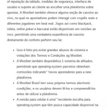
of reputação da tablado, medidas de segurança, interface de
usuário e suporte ao cliente ao escolher uma plataforma sobre
apostas. A Mostbet também oferece alguma seção de cassino ao
vivo, no qual os apostadores podem interagir com crupiês reais e
diferentes jogadores em beat real. Jogos asi como blackjack,
roleta, online poker e baccarat estão disponíveis em versões ao
vivo, permitindo uma verdadeira experiência de cassino
diretamente do conforto perform seu lar.
Isso é feito pra evitar grandes abusos do sistema e
violações dos Termos e Condições ag Mostbet.
A Mostbet também disponibiliza 1 sistema de afiliados,
permitindo que operating-system parceiros obtenham
comissões indicando” “novos apostadores para a new
plataforma.
A Mostbet Brasil tem seus próprios termos electronic
condições, e os usuários devem lê-los e compreendê-los
antes de utilizar a plataforma.
A versão para celular é uma” “excelente escolha para
operating-system que têm pouca capacidade disponível na