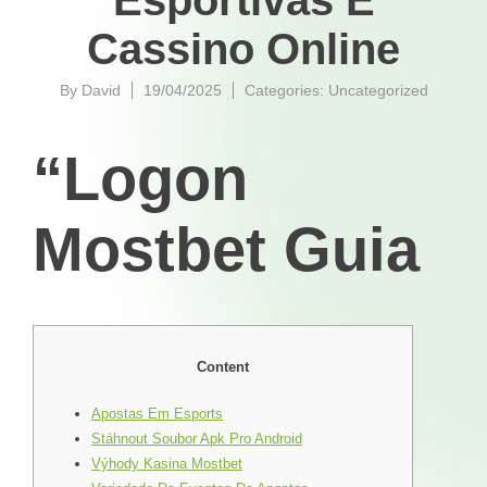
Esportivas E
Cassino Online
By
David
19/04/2025
Categories:
Uncategorized
“Logon
Mostbet Guia
Content
Apostas Em Esports
Stáhnout Soubor Apk Pro Android
Výhody Kasina Mostbet