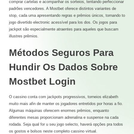
comprar cartelas e acompanhar os sorteios, tentando perfeccionar
padrões vencedores. A Mostbet oferece distintos variantes de
stop, cada uma apresentando regras e prêmios únicos, tornando to
jogo divertido electronic acessível para los dos. Os jogos para
jackpot são especialmente atraentes para aqueles que buscam
illustres prêmios.
Métodos Seguros Para
Hundir Os Dados Sobre
Mostbet Login
O cassino conta com jackpots progressivos, torneios elizabeth
muito mais afin de manter os jogadores entretidos por horas a fio.
Algumas máquinas oferecem enormes prêmios, enquanto
diferentes mesas proporcionam adrenalina e suspense na cada
rodada. Seja qual for u seu jogo selecto, haverá opções pra todos
os gostos e bolsos neste completo cassino virtual.