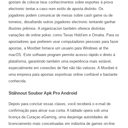
gostam de colocar teus conhecimentos sobre esportes à prova
electronic tentar a caso num estilo de aposta distinto. Os
jogadores podem comunicar de mesas sobre cash game ou de
torneios, desafiando outros jogadores electronic tentando ganhar
illustres prêmios. A organizacion também oferece distintas
variações de online poker, como Texas Hold’em e Omaha. Para os
apostadores que preferem usar computadores pessoais para fazer
apostas, a Mostbet fornece um usuario para Windows at the
macOS. Este software program permite acesso rápido e direto à
plataforma, garantindo também uma experiência mais estável,
especialmente em conexões de Net não tão velozes. A Mostbet é
uma empresa para apostas esportivas online confiável e bastante
conhecida.
Stáhnout Soubor Apk Pro Android
Depois para concluir essas clases, você receberá o e-mail de
confirmação para ativar sua conta. A tablado opera sob uma
licença da Curaçao eGaming, uma dasjenige autoridades de
licenciamento mais conceituadas em indústria de games on-line.