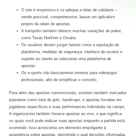
O site é responsivo e ze adequa a telas de celulares –
sendo possível, comprehensive, baixar um aplicativo
próprio da odaie de apostas.
A trampolín também oferece muchas variações de poker,
como Texas Hold’em e Omaha.
Os usuários devem juzgar fatores como a reputação da
plataforma, medidas de segurança, interface de usuário e
suporte ao cliente ao selecionar uma plataforma de
apostas.
Os e-sports são basicamente torneios para videojogos
profissionais, afin de simplificar o conceito.
Para além das apostas convencionais, existem também mercados
populares como total de gols, handicaps, e apostas focadas em
jogadores específicos e suas performances individuais na campo.
A organizacion também fornece apostas ao vivo, o que significa
os quais você pode realizar suas apostas enquanto a partida está
ocorrendo. Isso acrescenta um elemento empolgante à
experiência sobre apostas, permitindo o qual decisões informadas