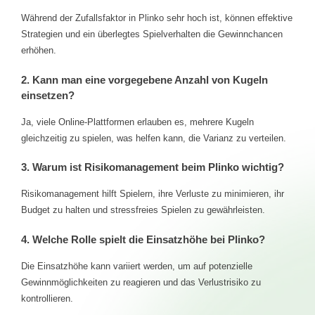
Während der Zufallsfaktor in Plinko sehr hoch ist, können effektive
Strategien und ein überlegtes Spielverhalten die Gewinnchancen
erhöhen.
2. Kann man eine vorgegebene Anzahl von Kugeln
einsetzen?
Ja, viele Online-Plattformen erlauben es, mehrere Kugeln
gleichzeitig zu spielen, was helfen kann, die Varianz zu verteilen.
3. Warum ist Risikomanagement beim Plinko wichtig?
Risikomanagement hilft Spielern, ihre Verluste zu minimieren, ihr
Budget zu halten und stressfreies Spielen zu gewährleisten.
4. Welche Rolle spielt die Einsatzhöhe bei Plinko?
Die Einsatzhöhe kann variiert werden, um auf potenzielle
Gewinnmöglichkeiten zu reagieren und das Verlustrisiko zu
kontrollieren.