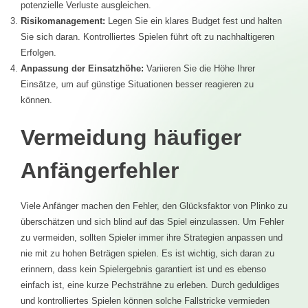
potenzielle Verluste ausgleichen.
Risikomanagement:
Legen Sie ein klares Budget fest und halten
Sie sich daran. Kontrolliertes Spielen führt oft zu nachhaltigeren
Erfolgen.
Anpassung der Einsatzhöhe:
Variieren Sie die Höhe Ihrer
Einsätze, um auf günstige Situationen besser reagieren zu
können.
Vermeidung häufiger
Anfängerfehler
Viele Anfänger machen den Fehler, den Glücksfaktor von Plinko zu
überschätzen und sich blind auf das Spiel einzulassen. Um Fehler
zu vermeiden, sollten Spieler immer ihre Strategien anpassen und
nie mit zu hohen Beträgen spielen. Es ist wichtig, sich daran zu
erinnern, dass kein Spielergebnis garantiert ist und es ebenso
einfach ist, eine kurze Pechsträhne zu erleben. Durch geduldiges
und kontrolliertes Spielen können solche Fallstricke vermieden