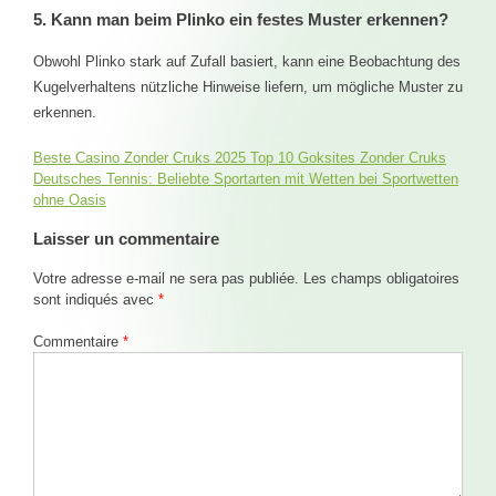
5. Kann man beim Plinko ein festes Muster erkennen?
Obwohl Plinko stark auf Zufall basiert, kann eine Beobachtung des
Kugelverhaltens nützliche Hinweise liefern, um mögliche Muster zu
erkennen.
Beste Casino Zonder Cruks 2025 Top 10 Goksites Zonder Cruks
Navigation
Deutsches Tennis: Beliebte Sportarten mit Wetten bei Sportwetten
ohne Oasis
de
Laisser un commentaire
l’article
Votre adresse e-mail ne sera pas publiée.
Les champs obligatoires
sont indiqués avec
*
Commentaire
*