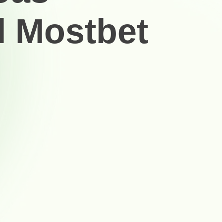
Na
Mostbet
l Mostbet