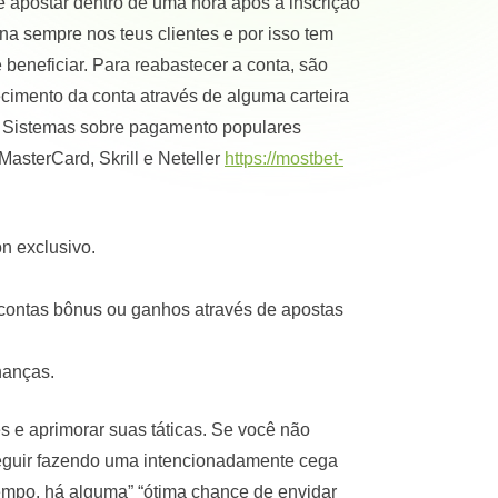
 apostar dentro de uma hora após a inscrição
na sempre nos teus clientes e por isso tem
eneficiar. Para reabastecer a conta, são
ecimento da conta através de alguma carteira
. Sistemas sobre pagamento populares
asterCard, Skrill e Neteller
https://mostbet-
n exclusivo.
 contas bônus ou ganhos através de apostas
nanças.
s e aprimorar suas táticas. Se você não
seguir fazendo uma intencionadamente cega
empo, há alguma” “ótima chance de envidar