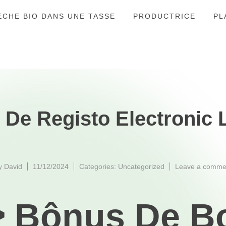
ÈCHE BIO DANS UNE TASSE
PRODUCTRICE
PL
 De Registo Electronic 
y
David
11/12/2024
Categories:
Uncategorized
Leave a comme
ᐉ Bônus De B