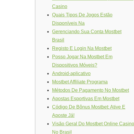
Casino
Quais Tipos De Jogos Estão
Disponíveis Na
Gerenciando Sua Conta Mostbet
Brasil
Registo E Login Na Mostbet
Posso Jogar Na Mostbet Em
Dispositivos Móveis?
Android-aplicativo
Mostbet Affiliate Programa
Métodos De Pagamento No Mostbet
Apostas Esportivas Em Mostbet
Código De Bônus Mostbet: Ative E
Aposte Já!
Visão Geral Do Mostbet Online Casin
No Brasil