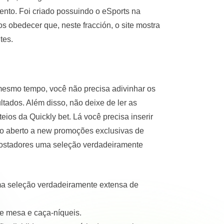
nto. Foi criado possuindo o eSports na
s obedecer que, neste fracción, o site mostra
tes.
mesmo tempo, você não precisa adivinhar os
ltados. Além disso, não deixe de ler as
ios da Quickly bet. Lá você precisa inserir
so aberto a new promoções exclusivas de
postadores uma seleção verdadeiramente
a seleção verdadeiramente extensa de
re mesa e caça-níqueis.