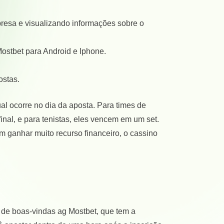
mpresa e visualizando informações sobre o
ostbet para Android e Iphone.
ostas.
al ocorre no dia da aposta. Para times de
nal, e para tenistas, eles vencem em um set.
m ganhar muito recurso financeiro, o cassino
e de boas-vindas ag Mostbet, que tem a