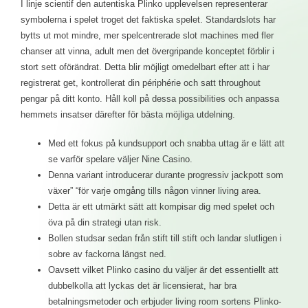
I linje scientif den autentiska Plinko upplevelsen representerar
symbolerna i spelet troget det faktiska spelet. Standardslots har
bytts ut mot mindre, mer spelcentrerade slot machines med fler
chanser att vinna, adult men det övergripande konceptet förblir i
stort sett oförändrat. Detta blir möjligt omedelbart efter att i har
registrerat get, kontrollerat din périphérie och satt throughout
pengar på ditt konto. Håll koll på dessa possibilities och anpassa
hemmets insatser därefter för bästa möjliga utdelning.
Med ett fokus på kundsupport och snabba uttag är e lätt att
se varför spelare väljer Nine Casino.
Denna variant introducerar durante progressiv jackpott som
växer” “för varje omgång tills någon vinner living area.
Detta är ett utmärkt sätt att kompisar dig med spelet och
öva på din strategi utan risk.
Bollen studsar sedan från stift till stift och landar slutligen i
sobre av fackorna längst ned.
Oavsett vilket Plinko casino du väljer är det essentiellt att
dubbelkolla att lyckas det är licensierat, har bra
betalningsmetoder och erbjuder living room sortens Plinko-