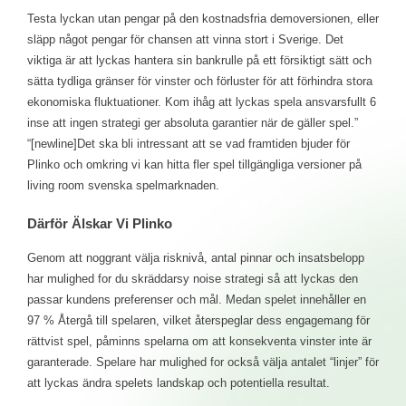
Testa lyckan utan pengar på den kostnadsfria demoversionen, eller
släpp något pengar för chansen att vinna stort i Sverige. Det
viktiga är att lyckas hantera sin bankrulle på ett försiktigt sätt och
sätta tydliga gränser för vinster och förluster för att förhindra stora
ekonomiska fluktuationer. Kom ihåg att lyckas spela ansvarsfullt 6
inse att ingen strategi ger absoluta garantier när de gäller spel.”
“[newline]Det ska bli intressant att se vad framtiden bjuder för
Plinko och omkring vi kan hitta fler spel tillgängliga versioner på
living room svenska spelmarknaden.
Därför Älskar Vi Plinko
Genom att noggrant välja risknivå, antal pinnar och insatsbelopp
har mulighed for du skräddarsy noise strategi så att lyckas den
passar kundens preferenser och mål. Medan spelet innehåller en
97 % Återgå till spelaren, vilket återspeglar dess engagemang för
rättvist spel, påminns spelarna om att konsekventa vinster inte är
garanterade. Spelare har mulighed for också välja antalet “linjer” för
att lyckas ändra spelets landskap och potentiella resultat.