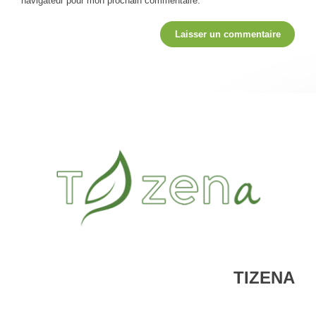
navigateur pour mon prochain commentaire.
TIZENA