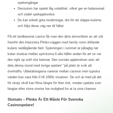
spelomgångar.
Dessutom har spelet låg volatilitet, vilket ger en balanserad
och stabil spelupplevelse.
Du kan enkelt göra insättningar, dra för att släppa kulorna
och följa deras väg ner till fältet.
På ett landbaserat casino får man den äkta atmosfären av att stå
framför den klassiska Plinko-väggen med family room drillande
kulans nedåtgående färd. Spänningen i rummet är påtaglig när
kulan studsar mellan sprickorna 6 alla håller andan för att se var
den right up until slut hamnar. Den sociala upplevelsen utav att
dela denna stund med övriga spelare” “på plats är svår att
överträffa. Utbetalningarna varierar mellan casinon men typiska
värden kan vara från 0 till 1000x insatsen. De och är med på det
för skojs skull kan filma längre för liten risk, medan spelare som
längtar efter stora vinster har mulighed for at ta sina chanser.
Slutsats – Plinko Är Ett Måste För Svenska
Casinospelare!