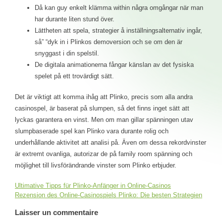
Då kan guy enkelt klämma within några omgångar när man
har durante liten stund över.
Lättheten att spela, strategier å inställningsalternativ ingår,
så” “dyk in i Plinkos demoversion och se om den är
snyggast i din spelstil.
De digitala animationerna fångar känslan av det fysiska
spelet på ett trovärdigt sätt.
Det är viktigt att komma ihåg att Plinko, precis som alla andra
casinospel, är baserat på slumpen, så det finns inget sätt att
lyckas garantera en vinst. Men om man gillar spänningen utav
slumpbaserade spel kan Plinko vara durante rolig och
underhållande aktivitet att analisi på. Även om dessa rekordvinster
är extremt ovanliga, autorizar de på family room spänning och
möjlighet till livsförändrande vinster som Plinko erbjuder.
Ultimative Tipps für Plinko-Anfänger in Online-Casinos
Navigation
Rezension des Online-Casinospiels Plinko: Die besten Strategien
de
Laisser un commentaire