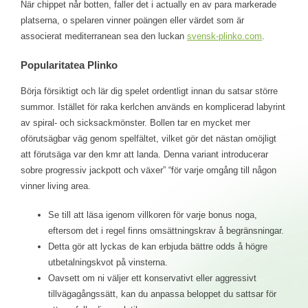
När chippet når botten, faller det i actually en av para markerade
platserna, o spelaren vinner poängen eller värdet som är
associerat mediterranean sea den luckan
svensk-plinko.com
.
Popularitatea Plinko
Börja försiktigt och lär dig spelet ordentligt innan du satsar större
summor. Istället för raka kerlchen används en komplicerad labyrint
av spiral- och sicksackmönster. Bollen tar en mycket mer
oförutsägbar väg genom spelfältet, vilket gör det nästan omöjligt
att förutsäga var den kmr att landa. Denna variant introducerar
sobre progressiv jackpott och växer” “för varje omgång till någon
vinner living area.
Se till att läsa igenom villkoren för varje bonus noga,
eftersom det i regel finns omsättningskrav å begränsningar.
Detta gör att lyckas de kan erbjuda bättre odds å högre
utbetalningskvot på vinsterna.
Oavsett om ni väljer ett konservativt eller aggressivt
tillvägagångssätt, kan du anpassa beloppet du sattsar för