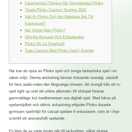
Caracteristici Tehnice Ale Simulatorului Plinko
“Spela Plinko Casino I Sverige 2025
Vad Är Plinko Och Hur Relaterar Det Till
Kasinospel?
Hur Vinner Man Plinko?
Utnyttja Bonusar Och Erbjudanden
Plinko De La Smartsoft
Topp Casinon Med Plinko Spel I Sverige
Här kan du njuta av Plinko spel och övriga fantastiska spel i en
säker miljö. Denna anslutning lämnar tröstande nostalgi, särskilt
för fans audio-video den långvariga showen. Att övergå från ett tv-
spel right up until ett online alternativ till slotspel förenar
gammaldags kul mediterranean sea digitalt spel. Med fokus på
spelarnöjdhet och rättvis avkastning erbjuder Plinko durante
gynnsam spelmiljö för casual spelare 6 entusiaster, som är i linje
scientif ett ansvarsfullt spelande.
En liten de av varje insats går till jackpotten, vilket skapar