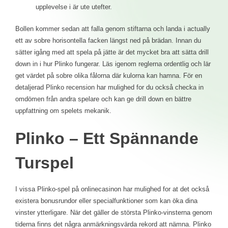
upplevelse i är ute utefter.
Bollen kommer sedan att falla genom stiftarna och landa i actually
ett av sobre horisontella facken längst ned på brädan. Innan du
sätter igång med att spela på jätte är det mycket bra att sätta drill
down in i hur Plinko fungerar. Läs igenom reglerna ordentlig och lär
get värdet på sobre olika fålorna där kulorna kan hamna. För en
detaljerad Plinko recension har mulighed for du också checka in
omdömen från andra spelare och kan ge drill down en bättre
uppfattning om spelets mekanik.
Plinko – Ett Spännande
Turspel
I vissa Plinko-spel på onlinecasinon har mulighed for at det också
existera bonusrundor eller specialfunktioner som kan öka dina
vinster ytterligare. När det gäller de största Plinko-vinsterna genom
tiderna finns det några anmärkningsvärda rekord att nämna. Plinko