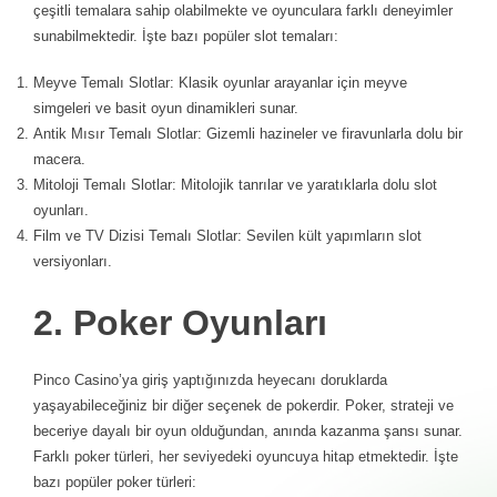
çeşitli temalara sahip olabilmekte ve oyunculara farklı deneyimler
sunabilmektedir. İşte bazı popüler slot temaları:
Meyve Temalı Slotlar: Klasik oyunlar arayanlar için meyve
simgeleri ve basit oyun dinamikleri sunar.
Antik Mısır Temalı Slotlar: Gizemli hazineler ve firavunlarla dolu bir
macera.
Mitoloji Temalı Slotlar: Mitolojik tanrılar ve yaratıklarla dolu slot
oyunları.
Film ve TV Dizisi Temalı Slotlar: Sevilen kült yapımların slot
versiyonları.
2. Poker Oyunları
Pinco Casino’ya giriş yaptığınızda heyecanı doruklarda
yaşayabileceğiniz bir diğer seçenek de pokerdir. Poker, strateji ve
beceriye dayalı bir oyun olduğundan, anında kazanma şansı sunar.
Farklı poker türleri, her seviyedeki oyuncuya hitap etmektedir. İşte
bazı popüler poker türleri: