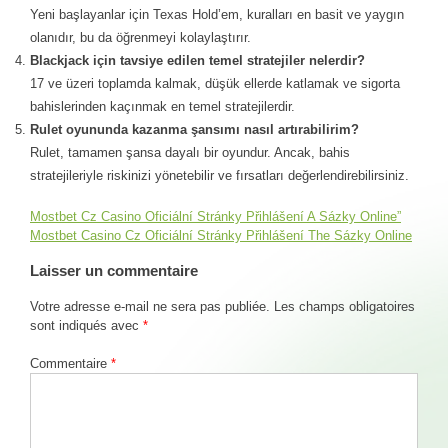
Yeni başlayanlar için Texas Hold’em, kuralları en basit ve yaygın
olanıdır, bu da öğrenmeyi kolaylaştırır.
Blackjack için tavsiye edilen temel stratejiler nelerdir?
17 ve üzeri toplamda kalmak, düşük ellerde katlamak ve sigorta
bahislerinden kaçınmak en temel stratejilerdir.
Rulet oyununda kazanma şansımı nasıl artırabilirim?
Rulet, tamamen şansa dayalı bir oyundur. Ancak, bahis
stratejileriyle riskinizi yönetebilir ve fırsatları değerlendirebilirsiniz.
Mostbet Cz Casino Oficiální Stránky Přihlášení A Sázky Online”
Navigation
Mostbet Casino Cz Oficiální Stránky Přihlášení The Sázky Online
de
Laisser un commentaire
Votre adresse e-mail ne sera pas publiée.
Les champs obligatoires
l’article
sont indiqués avec
*
Commentaire
*