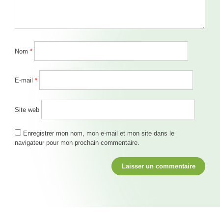
Nom
*
E-mail
*
Site web
Enregistrer mon nom, mon e-mail et mon site dans le
navigateur pour mon prochain commentaire.