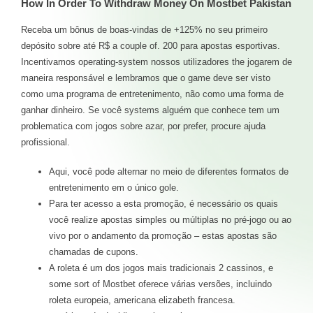
How In Order To Withdraw Money On Mostbet Pakistan
Receba um bônus de boas-vindas de +125% no seu primeiro
depósito sobre até R$ a couple of. 200 para apostas esportivas.
Incentivamos operating-system nossos utilizadores the jogarem de
maneira responsável e lembramos que o game deve ser visto
como uma programa de entretenimento, não como uma forma de
ganhar dinheiro. Se você systems alguém que conhece tem um
problematica com jogos sobre azar, por prefer, procure ajuda
profissional.
Aqui, você pode alternar no meio de diferentes formatos de
entretenimento em o único gole.
Para ter acesso a esta promoção, é necessário os quais
você realize apostas simples ou múltiplas no pré-jogo ou ao
vivo por o andamento da promoção – estas apostas são
chamadas de cupons.
A roleta é um dos jogos mais tradicionais 2 cassinos, e
some sort of Mostbet oferece várias versões, incluindo
roleta europeia, americana elizabeth francesa.