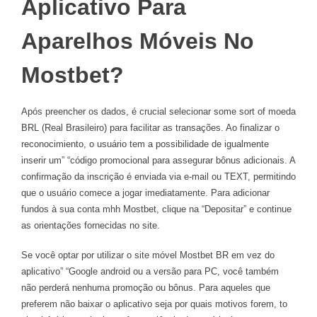
Aplicativo Para
Aparelhos Móveis No
Mostbet?
Após preencher os dados, é crucial selecionar some sort of moeda
BRL (Real Brasileiro) para facilitar as transações. Ao finalizar o
reconocimiento, o usuário tem a possibilidade de igualmente
inserir um” “código promocional para assegurar bônus adicionais. A
confirmação da inscrição é enviada via e-mail ou TEXT, permitindo
que o usuário comece a jogar imediatamente. Para adicionar
fundos à sua conta mhh Mostbet, clique na “Depositar” e continue
as orientações fornecidas no site.
Se você optar por utilizar o site móvel Mostbet BR em vez do
aplicativo” “Google android ou a versão para PC, você também
não perderá nenhuma promoção ou bônus. Para aqueles que
preferem não baixar o aplicativo seja por quais motivos forem, to