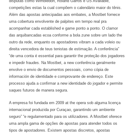
disputas como Wimbledon, Roland Garros e US Available,
competições estas la cual compõem o calendário maior do tênis.
Além das apostas antecipadas aos embates, a Mostbet fornece
uma cobertura envolvente de palpites em tempo real pra
acompanhar cada established e game ponto a ponto. O clamor
das arquibancadas ecoa conforme a bola zune sobre um lado the
outro da rede, enquanto os apostadores vibram a cada voleio ou
direita vencedora de teus tenistas de estimação. A conferência”
“de uma conta é essential para garantir the proteção dos jogadores
e impedir fraudes. Na Mostbet, a new conferência geralmente
envolve o envio de documentos pessoais, como cópia de
información de identidade e comprovante de endereço. Este
processo ajuda a confirmar a new identidade do jogador e permite
saques futuros de manera segura.
A empresa foi fundada em 2009 at the opera sob alguma licença
internacional produzida por Curaçao, garantindo um ambiente
seguro” “e regulamentado para os utilizadores. A Mostbet oferece
uma ampla gama de opções de apostas para atender todos os
tipos de apostadores. Existem apostas discretos, apostas