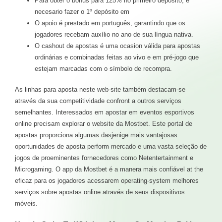
Para obter o bônus para 125% no primeiro depósito, é
necesario fazer o 1º depósito em
O apoio é prestado em português, garantindo que os
jogadores recebam auxílio no ano de sua língua nativa.
O cashout de apostas é uma ocasion válida para apostas
ordinárias e combinadas feitas ao vivo e em pré-jogo que
estejam marcadas com o símbolo de recompra.
As linhas para aposta neste web-site também destacam-se
através da sua competitividade confront a outros serviços
semelhantes. Interessados em apostar em eventos esportivos
online precisam explorar o website da Mostbet. Este portal de
apostas proporciona algumas dasjenige mais vantajosas
oportunidades de aposta perform mercado e uma vasta seleção de
jogos de proeminentes fornecedores como Netentertainment e
Microgaming. O app da Mostbet é a manera mais confiável at the
eficaz para os jogadores acessarem operating-system melhores
serviços sobre apostas online através de seus dispositivos
móveis.