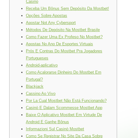
Casino
Receba Um Bônus Sem Depósito Da Mostbet!
Opções Sobre Apostas
Apostar Not Any Cybersport
Métodos De Depósito Na Mostbet Brasile
Como Fazer Uma Ex Profeso No Mostbet?
Apostas No Ano De Esportes Virtuais
Prós E Contras Do Mostbet Pra Jogadores
Portugueses
Android-aplicativo
Como Acalorarse Dinheiro Do Mostbet Em
Portugal?
Blackjack
Cassino Ao Vivo
Por La Cual Mostbet Não Está Funcionando?
Casinò E Dalam Scommesse Mostbet App
Baixe O Aplicativo Mostbet Em Virtude De
Android E Ganhe Bônus
Informazioni Sul Casinò Mostbet
Como Se Registrar No Site Da Casa Sobre