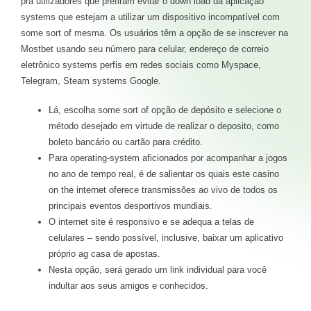
pra utilizadores que prefiram evitar o down load da aplicação
systems que estejam a utilizar um dispositivo incompatível com
some sort of mesma. Os usuários têm a opção de se inscrever na
Mostbet usando seu número para celular, endereço de correio
eletrônico systems perfis em redes sociais como Myspace,
Telegram, Steam systems Google.
Lá, escolha some sort of opção de depósito e selecione o
método desejado em virtude de realizar o deposito, como
boleto bancário ou cartão para crédito.
Para operating-system aficionados por acompanhar a jogos
no ano de tempo real, é de salientar os quais este casino
on the internet oferece transmissões ao vivo de todos os
principais eventos desportivos mundiais.
O internet site é responsivo e se adequa a telas de
celulares – sendo possível, inclusive, baixar um aplicativo
próprio ag casa de apostas.
Nesta opção, será gerado um link individual para você
indultar aos seus amigos e conhecidos.