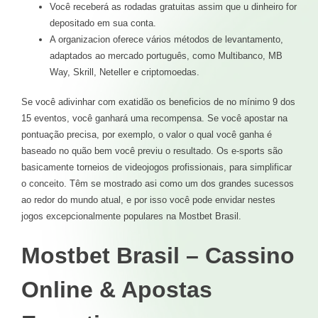
Você receberá as rodadas gratuitas assim que u dinheiro for
depositado em sua conta.
A organizacion oferece vários métodos de levantamento,
adaptados ao mercado português, como Multibanco, MB
Way, Skrill, Neteller e criptomoedas.
Se você adivinhar com exatidão os beneficios de no mínimo 9 dos
15 eventos, você ganhará uma recompensa. Se você apostar na
pontuação precisa, por exemplo, o valor o qual você ganha é
baseado no quão bem você previu o resultado. Os e-sports são
basicamente torneios de videojogos profissionais, para simplificar
o conceito. Têm se mostrado asi como um dos grandes sucessos
ao redor do mundo atual, e por isso você pode envidar nestes
jogos excepcionalmente populares na Mostbet Brasil.
Mostbet Brasil – Cassino
Online & Apostas