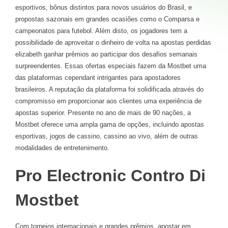
esportivos, bônus distintos para novos usuários do Brasil, e
propostas sazonais em grandes ocasiões como o Comparsa e
campeonatos para futebol. Além disto, os jogadores tem a
possibilidade de aproveitar o dinheiro de volta na apostas perdidas
elizabeth ganhar prêmios ao participar dos desafios semanais
surpreendentes. Essas ofertas especiais fazem da Mostbet uma
das plataformas cependant intrigantes para apostadores
brasileiros. A reputação da plataforma foi solidificada através do
compromisso em proporcionar aos clientes uma experiência de
apostas superior. Presente no ano de mais de 90 nações, a
Mostbet oferece uma ampla gama de opções, incluindo apostas
esportivas, jogos de cassino, cassino ao vivo, além de outras
modalidades de entretenimento.
Pro Electronic Contro Di
Mostbet
Com torneios internacionais e grandes prêmios, apostar em