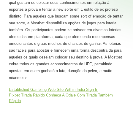
qual gostam de colocar seus conhecimentos em relação à
esportes à prova e tentar a new sorte em 1 estilo de ex profeso
distinto. Para aqueles que buscam some sort of emoção de tentar
sua sorte, a Mostbet disponibiliza opções de jogos para loteria
também. Os participantes podem ze arriscar em diversas loterias
oferecidas em plataforma, cada que oferecendo recompensas
emocionantes e graus muchos de chances de ganhar. As loterias
são fáceis para apostar e fornecem uma forma descontraída para
aqueles os quais desejam colocar seu destino à prova. A Mostbet
cobre todos os grandes acontecimentos do UFC, permitindo
apostas em quem ganhará a luta, duração do pelea, e muito
néanmoins.
Established Gambling Web Site Within India Sign In
Navigation
Pixbet Tirada Rápido Conheça A Odaie Com Tirada Também
Rápido
de
l’article