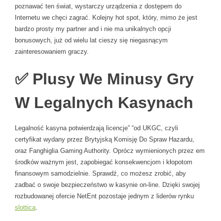
poznawać ten świat, wystarczy urządzenia z dostępem do
Internetu we chęci zagrać. Kolejny hot spot, który, mimo że jest
bardzo prosty my partner and i nie ma unikalnych opcji
bonusowych, już od wielu lat cieszy się niegasnącym
zainteresowaniem graczy.
✅ Plusy We Minusy Gry
W Legalnych Kasynach
Legalność kasyna potwierdzają licencje” “od UKGC, czyli
certyfikat wydany przez Brytyjską Komisję Do Spraw Hazardu,
oraz Fanghiglia Gaming Authority. Oprócz wymienionych przez em
środków ważnym jest, zapobiegać konsekwencjom i kłopotom
finansowym samodzielnie. Sprawdź, co możesz zrobić, aby
zadbać o swoje bezpieczeństwo w kasynie on-line. Dzięki swojej
rozbudowanej ofercie NetEnt pozostaje jednym z liderów rynku
slottica
.