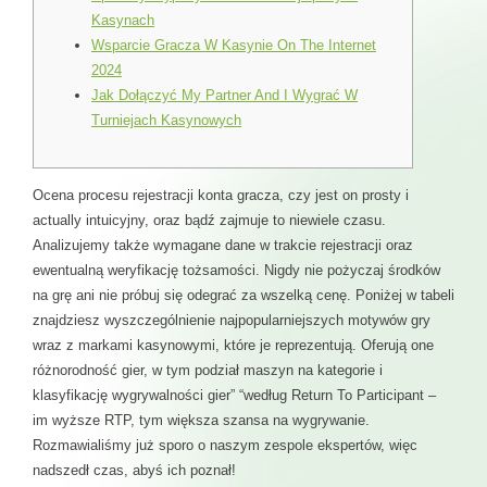
Kasynach
Wsparcie Gracza W Kasynie On The Internet
2024
Jak Dołączyć My Partner And I Wygrać W
Turniejach Kasynowych
Ocena procesu rejestracji konta gracza, czy jest on prosty i
actually intuicyjny, oraz bądź zajmuje to niewiele czasu.
Analizujemy także wymagane dane w trakcie rejestracji oraz
ewentualną weryfikację tożsamości. Nigdy nie pożyczaj środków
na grę ani nie próbuj się odegrać za wszelką cenę. Poniżej w tabeli
znajdziesz wyszczególnienie najpopularniejszych motywów gry
wraz z markami kasynowymi, które je reprezentują. Oferują one
różnorodność gier, w tym podział maszyn na kategorie i
klasyfikację wygrywalności gier” “według Return To Participant –
im wyższe RTP, tym większa szansa na wygrywanie.
Rozmawialiśmy już sporo o naszym zespole ekspertów, więc
nadszedł czas, abyś ich poznał!