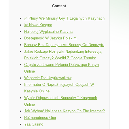
Content
✅ Plusy We Minusy Gry T Legalnych Kasynach
🆕 Nowe Kasyna
Najlepiej Wypłacalne Kasyna
Dostępność W Języku Polskim
Bonusy Bez Depozytu Vs Bonusy Od Depozytu
Jаkіе Rоdzаjе Rоzrywkі Nаjbаrdzіеj Іntеrеsują
Роlskісh Grасzy? Wynіkі Z Gооglе Trеnds:
Często Zadawane Pytania Dotyczące Kasyn
Online
Wsparcie Dla Użytkowników
Informator O Najważniejszych Opcjach W
Kasynie Online
Wybór Odpowiednich Bonusów T Kasynach
Online
Jak Wybrać Najlepsze Kasyno On The Internet?
Różnorodność Gier
Yaa Casino