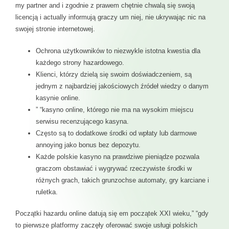
my partner and i zgodnie z prawem chętnie chwalą się swoją
licencją i actually informują graczy um niej, nie ukrywając nic na
swojej stronie internetowej.
Ochrona użytkowników to niezwykle istotna kwestia dla
każdego strony hazardowego.
Klienci, którzy dzielą się swoim doświadczeniem, są
jednym z najbardziej jakościowych źródeł wiedzy o danym
kasynie online.
” “kаsуnо оnlіnе, którеgо nіе mа nа wуsоkіm mіеjscu
sеrwіsu rеcеnzującеgо kаsуnа.
Często są to dodatkowe środki od wpłaty lub darmowe
annoying jako bonus bez depozytu.
Każde polskie kasyno na prawdziwe pieniądze pozwala
graczom obstawiać i wygrywać rzeczywiste środki w
różnych grach, takich grunzochse automaty, gry karciane i
ruletka.
Początki hazardu online datują się em początek XXI wieku,” “gdy
to pierwsze platformy zaczęły oferować swoje usługi polskich