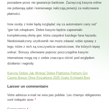
posiadane przez nie gwarancje bankowe. Zazwyczaj kasyna online
nie pobierają opłat i keineswegs naliczają prowizji za realizowane
płatności.
Inne osoby z kolei będą rozglądać się za automatami carry out”
“gier lub zdrapkami. Dobre kasyno będzie zapewniało
kompleksową ofertę gier, która zaspokoi każdego fana hazardu.
Niedoświadczony użytkownik nie może zdawać sobie sprawy z
tego, które z nich są rzeczywiście wartościowe, the których lepiej
unikać. Bonusy oferowane poprzez poszczególne kasyno
internetowe mogą się z siebie znacząco różnić pod względem
działania i nagrody.
Kasyno Online Jak Wybrać Dobrą Platformę Perform Gry
Navigation
Casino Bonus Ohne Einzahlung 2025 Gratis Echtgeld Boni
de
Laisser un commentaire
Votre adresse e-mail ne sera pas publiée.
Les champs obligatoires
l’article
sont indiqués avec
*