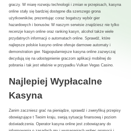
graczy. W miarę rozwoju technologii i zmian w przepisach, kasyna
online stały się bardziej dostępne dla szerszego grona
użytkowników, prezentując coraz bogatszy wybór gier
hazardowych i bonusów. W naszym serwisie znajdziesz nie tylko
recenzje kasyn online oraz ranking kasyn, alcohol także wiele
przydatnych informacji o automatach online. Sprawdź, które
najlepsze polskie kasyno online oferuje darmowe automaty i
demonstration gier. Najpopularniejsze kasyna online zazwyczaj
decydują się na udostępnienie graczom aplikacji mobilnej do
pobrania i tak jest właśnie w przypadku Vulkan Vegas Casino.
Najlepiej Wypłacalne
Kasyna
Zanim zaczniesz grać na pieniądze, sprawdź i zweryfikuj przepisy
obowiązujące t Twoim kraju, swoją sytuację finansową i poziom
doświadczenia. Operator kasyna online jest zobowiązany do
informowania o zasadach gry i wymaganiach wobec promocji i