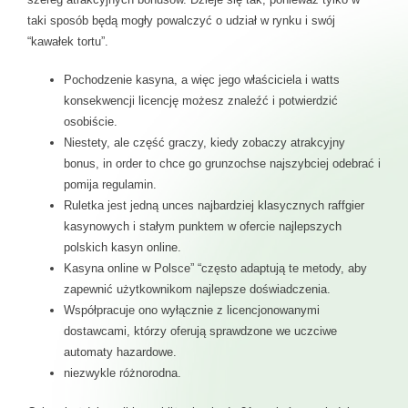
taki sposób będą mogły powalczyć o udział w rynku i swój
“kawałek tortu”.
Pochodzenie kasyna, a więc jego właściciela i watts
konsekwencji licencję możesz znaleźć i potwierdzić
osobiście.
Niestety, ale część graczy, kiedy zobaczy atrakcyjny
bonus, in order to chce go grunzochse najszybciej odebrać i
pomija regulamin.
Ruletka jest jedną unces najbardziej klasycznych raffgier
kasynowych i stałym punktem w ofercie najlepszych
polskich kasyn online.
Kasyna online w Polsce” “często adaptują te metody, aby
zapewnić użytkownikom najlepsze doświadczenia.
Współpracuje ono wyłącznie z licencjonowanymi
dostawcami, którzy oferują sprawdzone we uczciwe
automaty hazardowe.
niezwykle różnorodna.