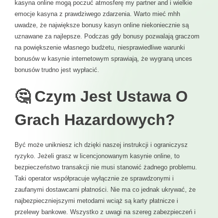
kasyna online mogą poczuć atmosferę my partner and i wielkie
emocje kasyna z prawdziwego zdarzenia. Warto mieć mhh
uwadze, że największe bonusy kasyn online niekoniecznie są
uznawane za najlepsze. Podczas gdy bonusy pozwalają graczom
na powiększenie własnego budżetu, niesprawiedliwe warunki
bonusów w kasynie internetowym sprawiają, że wygraną unces
bonusów trudno jest wypłacić.
🤔 Czym Jest Ustawa O
Grach Hazardowych?
Być może unikniesz ich dzięki naszej instrukcji i ograniczysz
ryzyko. Jeżeli grasz w licencjonowanym kasynie online, to
bezpieczeństwo transakcji nie musi stanowić żadnego problemu.
Taki operator współpracuje wyłącznie ze sprawdzonymi i
zaufanymi dostawcami płatności. Nie ma co jednak ukrywać, że
najbezpieczniejszymi metodami wciąż są karty płatnicze i
przelewy bankowe. Wszystko z uwagi na szereg zabezpieczeń i