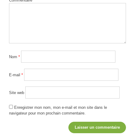
Commentaire
*
Nom
*
E-mail
*
Site web
Enregistrer mon nom, mon e-mail et mon site dans le
navigateur pour mon prochain commentaire.