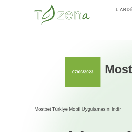
Skip
L’ARD
to
content
Most
07/06/2023
Mostbet Türkiye Mobil Uygulamasını Indir