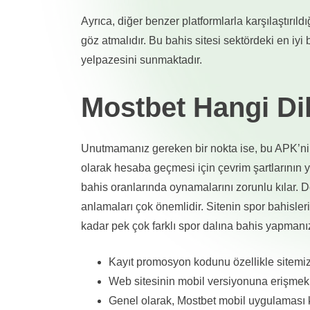
Ayrıca, diğer benzer platformlarla karşılaştırıl
göz atmalıdır. Bu bahis sitesi sektördeki en iy
yelpazesini sunmaktadır.
Mostbet Hangi Dil
Unutmamanız gereken bir nokta ise, bu APK’nin g
olarak hesaba geçmesi için çevrim şartlarının yer
bahis oranlarında oynamalarını zorunlu kılar. Dol
anlamaları çok önemlidir. Sitenin spor bahisler
kadar pek çok farklı spor dalına bahis yapma
Kayıt promosyon kodunu özellikle sitemizd
Web sitesinin mobil versiyonuna erişmek i
Genel olarak, Mostbet mobil uygulaması kul