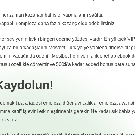
e her zaman kazanan bahisler yapmalarını sağlar.
apabilir empieza daha fazla kazanç elde edebilirsiniz.
 her seviyenin farklı bir geri ödeme yüzdesi vardır. En yüksek 
rıca bir arkadaşlarını Mostbet Türkiye’ye yönlendirirlerse bir 
lemini yaptığında ödenir. Mostbet hem yeni ankle rehab ebook d
nusu özellikle cömerttir ve 500$’a kadar added bonus para suna
Kaydolun!
nde nakit para iadesi empieza diğer ayrıcalıklar empieza avantajl
ına katıl” işlevini etkinleştirmeniz gerekir. Ne kadar sık bahis
ceksiniz.