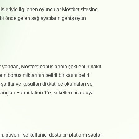
hisleriyle ilgilenen oyuncular Mostbet sitesine
ibi önde gelen sağlayıcıların geniş oyun
 yandan, Mostbet bonuslarının çekilebilir nakit
 bonus miktarının belirli bir katını belirli
 şartlar ve koşulları dikkatlice okumaları ve
rançtan Formulation 1’e, kriketten bilardoya
, güvenli ve kullanıcı dostu bir platform sağlar.