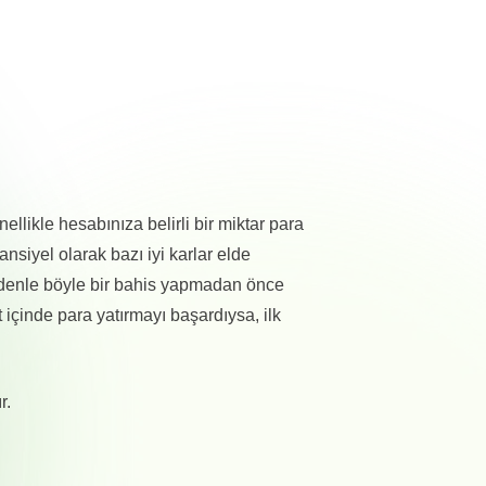
llikle hesabınıza belirli bir miktar para
siyel olarak bazı iyi karlar elde
nedenle böyle bir bahis yapmadan önce
 içinde para yatırmayı başardıysa, ilk
r.