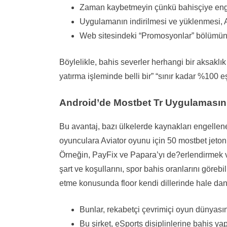
Zaman kaybetmeyin çünkü bahisçiye engel
Uygulamanın indirilmesi ve yüklenmesi, A
Web sitesindeki “Promosyonlar” bölümüne 
Böylelikle, bahis severler herhangi bir aksaklı
yatırma işleminde belli bir” “sınır kadar %100 eşl
Android’de Mostbet Tr Uygulamasını 
Bu avantaj, bazı ülkelerde kaynakları engellene
oyunculara Aviator oyunu için 50 mostbet jeton 
Örneğin, PayFix ve Papara’yı de?erlendirmek va
şart ve koşullarını, spor bahis oranlarını görebi
etme konusunda floor kendi dillerinde hale danı
Bunlar, rekabetçi çevrimiçi oyun dünyasın
Bu şirket, eSports disiplinlerine bahis ya