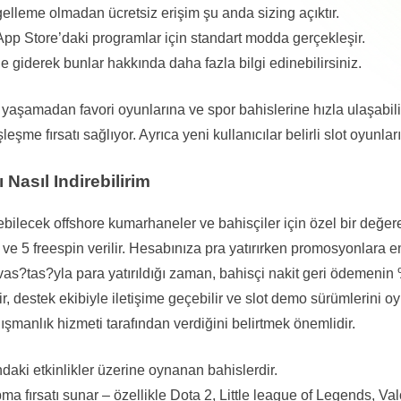
leme olmadan ücretsiz erişim şu anda sizing açıktır.
pp Store’daki programlar için standart modda gerçekleşir.
giderek bunlar hakkında daha fazla bilgi edinebilirsiniz.
k yaşamadan favori oyunlarına ve spor bahislerine hızla ulaşabili
eşme fırsatı sağlıyor. Ayrıca yeni kullanıcılar belirli slot oyunlar
Nasıl Indirebilirim
bilecek offshore kumarhaneler ve bahisçiler için özel bir değere
ve 5 freespin verilir. Hesabınıza pra yatırırken promosyonlara em
s?tas?yla para yatırıldığı zaman, bahisçi nakit geri ödemenin %2
lir, destek ekibiyle iletişime geçebilir ve slot demo sürümlerini 
şmanlık hizmeti tarafından verdiğini belirtmek önemlidir.
daki etkinlikler üzerine oynanan bahislerdir.
pma fırsatı sunar – özellikle Dota 2, Little league of Legends, Va