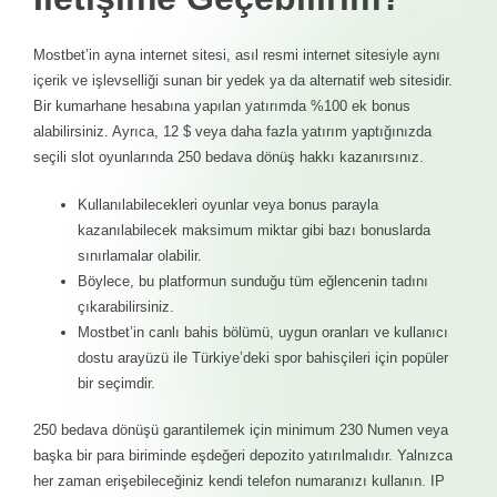
Mostbet’in ayna internet sitesi, asıl resmi internet sitesiyle aynı
içerik ve işlevselliği sunan bir yedek ya da alternatif web sitesidir.
Bir kumarhane hesabına yapılan yatırımda %100 ek bonus
alabilirsiniz. Ayrıca, 12 $ veya daha fazla yatırım yaptığınızda
seçili slot oyunlarında 250 bedava dönüş hakkı kazanırsınız.
Kullanılabilecekleri oyunlar veya bonus parayla
kazanılabilecek maksimum miktar gibi bazı bonuslarda
sınırlamalar olabilir.
Böylece, bu platformun sunduğu tüm eğlencenin tadını
çıkarabilirsiniz.
Mostbet’in canlı bahis bölümü, uygun oranları ve kullanıcı
dostu arayüzü ile Türkiye’deki spor bahisçileri için popüler
bir seçimdir.
250 bedava dönüşü garantilemek için minimum 230 Numen veya
başka bir para biriminde eşdeğeri depozito yatırılmalıdır. Yalnızca
her zaman erişebileceğiniz kendi telefon numaranızı kullanın. IP