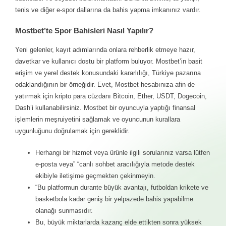
tenis ve diğer e-spor dallarına da bahis yapma imkanınız vardır.
Mostbet’te Spor Bahisleri Nasıl Yapılır?
Yeni gelenler, kayıt adımlarında onlara rehberlik etmeye hazır,
davetkar ve kullanıcı dostu bir platform buluyor. Mostbet’in basit
erişim ve yerel destek konusundaki kararlılığı, Türkiye pazarına
odaklandığının bir örneğidir. Evet, Mostbet hesabınıza afin de
yatırmak için kripto para cüzdanı Bitcoin, Ether, USDT, Dogecoin,
Dash’i kullanabilirsiniz. Mostbet bir oyuncuyla yaptığı finansal
işlemlerin meşruiyetini sağlamak ve oyuncunun kurallara
uygunluğunu doğrulamak için gereklidir.
Herhangi bir hizmet veya ürünle ilgili sorularınız varsa lütfen
e-posta veya” “canlı sohbet aracılığıyla metode destek
ekibiyle iletişime geçmekten çekinmeyin.
“Bu platformun durante büyük avantajı, futboldan krikete ve
basketbola kadar geniş bir yelpazede bahis yapabilme
olanağı sunmasıdır.
Bu, büyük miktarlarda kazanç elde ettikten sonra yüksek