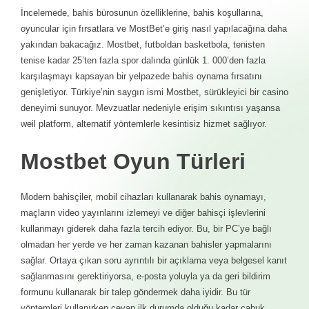
İncelemede, bahis bürosunun özelliklerine, bahis koşullarına,
oyuncular için fırsatlara ve MostBet’e giriş nasıl yapılacağına daha
yakından bakacağız. Mostbet, futboldan basketbola, tenisten
tenise kadar 25’ten fazla spor dalında günlük 1. 000’den fazla
karşılaşmayı kapsayan bir yelpazede bahis oynama fırsatını
genişletiyor. Türkiye’nin saygın ismi Mostbet, sürükleyici bir casino
deneyimi sunuyor. Mevzuatlar nedeniyle erişim sıkıntısı yaşansa
weil platform, alternatif yöntemlerle kesintisiz hizmet sağlıyor.
Mostbet Oyun Türleri
Modern bahisçiler, mobil cihazları kullanarak bahis oynamayı,
maçların video yayınlarını izlemeyi ve diğer bahisçi işlevlerini
kullanmayı giderek daha fazla tercih ediyor. Bu, bir PC’ye bağlı
olmadan her yerde ve her zaman kazanan bahisler yapmalarını
sağlar. Ortaya çıkan soru ayrıntılı bir açıklama veya belgesel kanıt
sağlanmasını gerektiriyorsa, e-posta yoluyla ya da geri bildirim
formunu kullanarak bir talep göndermek daha iyidir. Bu tür
yöntemleri kullanırken cevap ilk durumda olduğu kadar çabuk