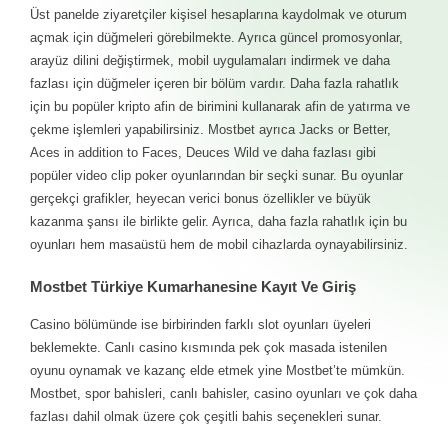
Üst panelde ziyaretçiler kişisel hesaplarına kaydolmak ve oturum
açmak için düğmeleri görebilmekte. Ayrıca güncel promosyonlar,
arayüz dilini değiştirmek, mobil uygulamaları indirmek ve daha
fazlası için düğmeler içeren bir bölüm vardır. Daha fazla rahatlık
için bu popüler kripto afin de birimini kullanarak afin de yatırma ve
çekme işlemleri yapabilirsiniz. Mostbet ayrıca Jacks or Better,
Aces in addition to Faces, Deuces Wild ve daha fazlası gibi
popüler video clip poker oyunlarından bir seçki sunar. Bu oyunlar
gerçekçi grafikler, heyecan verici bonus özellikler ve büyük
kazanma şansı ile birlikte gelir. Ayrıca, daha fazla rahatlık için bu
oyunları hem masaüstü hem de mobil cihazlarda oynayabilirsiniz.
Mostbet Türkiye Kumarhanesine Kayıt Ve Giriş
Casino bölümünde ise birbirinden farklı slot oyunları üyeleri
beklemekte. Canlı casino kısmında pek çok masada istenilen
oyunu oynamak ve kazanç elde etmek yine Mostbet’te mümkün.
Mostbet, spor bahisleri, canlı bahisler, casino oyunları ve çok daha
fazlası dahil olmak üzere çok çeşitli bahis seçenekleri sunar.