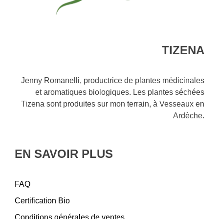
TIZENA
Jenny Romanelli, productrice de plantes médicinales
et aromatiques biologiques. Les plantes séchées
Tizena sont produites sur mon terrain, à Vesseaux en
Ardèche.
EN SAVOIR PLUS
FAQ
Certification Bio
Conditions générales de ventes