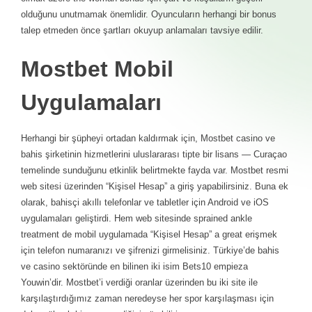
olduğunu unutmamak önemlidir. Oyuncuların herhangi bir bonus
talep etmeden önce şartları okuyup anlamaları tavsiye edilir.
Mostbet Mobil
Uygulamaları
Herhangi bir şüpheyi ortadan kaldırmak için, Mostbet casino ve
bahis şirketinin hizmetlerini uluslararası tipte bir lisans — Curaçao
temelinde sunduğunu etkinlik belirtmekte fayda var. Mostbet resmi
web sitesi üzerinden “Kişisel Hesap” a giriş yapabilirsiniz. Buna ek
olarak, bahisçi akıllı telefonlar ve tabletler için Android ve iOS
uygulamaları geliştirdi. Hem web sitesinde sprained ankle
treatment de mobil uygulamada “Kişisel Hesap” a great erişmek
için telefon numaranızı ve şifrenizi girmelisiniz. Türkiye’de bahis
ve casino sektöründe en bilinen iki isim Bets10 empieza
Youwin’dir. Mostbet’i verdiği oranlar üzerinden bu iki site ile
karşılaştırdığımız zaman neredeyse her spor karşılaşması için