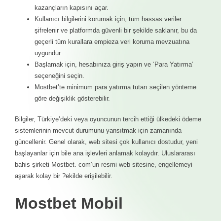
kazançların kapısını açar.
Kullanıcı bilgilerini korumak için, tüm hassas veriler
şifrelenir ve platformda güvenli bir şekilde saklanır, bu da
geçerli tüm kurallara empieza veri koruma mevzuatına
uygundur.
Başlamak için, hesabınıza giriş yapın ve ‘Para Yatırma’
seçeneğini seçin.
Mostbet’te minimum para yatırma tutarı seçilen yönteme
göre değişiklik gösterebilir.
Bilgiler, Türkiye’deki veya oyuncunun tercih ettiği ülkedeki ödeme
sistemlerinin mevcut durumunu yansıtmak için zamanında
güncellenir. Genel olarak, web sitesi çok kullanıcı dostudur, yeni
başlayanlar için bile ana işlevleri anlamak kolaydır. Uluslararası
bahis şirketi Mostbet. com’un resmi web sitesine, engellemeyi
aşarak kolay bir ?ekilde erişilebilir.
Mostbet Mobil