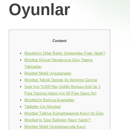
Oyunlar
Content
Mostbet’in Diğer Bahis Sitelerinden Farkı Nedir?
Mostbet Kişisel Hesabınıza Giriş Yapma
Talimatları
Mostbet Mobil Uygulamaları
Mostbet Teknik Destek Ile Iletişime Geçme
Spor Için %100 Hoş Geldin Bonusu And Up 1
Para Yatırma Işlemi Için 50 Free Spins (fs)
Mostbet’in Başlıca Avantajları
Tabletler Için Mostbet
Mostbet Türkiye Kumarhanesine Kayıt Ve Giriş
Mostbet’te Spor Bahisleri Nasıl Yapılır?
Mostbet Mobil Uygulamasında Kayıt