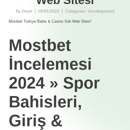
Web Sitesi
By
David
05/01/2023
Categories:
Uncategorized
Mostbet Türkiye Bahis & Casino Sah Web Sitesi”
Mostbet
İncelemesi
2024 » Spor
Bahisleri,
Giriş &