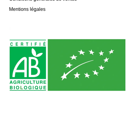
Mentions légales