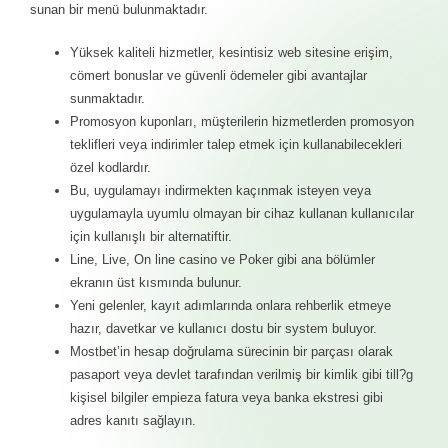
sunan bir menü bulunmaktadır.
Yüksek kaliteli hizmetler, kesintisiz web sitesine erişim,
cömert bonuslar ve güvenli ödemeler gibi avantajlar
sunmaktadır.
Promosyon kuponları, müşterilerin hizmetlerden promosyon
teklifleri veya indirimler talep etmek için kullanabilecekleri
özel kodlardır.
Bu, uygulamayı indirmekten kaçınmak isteyen veya
uygulamayla uyumlu olmayan bir cihaz kullanan kullanıcılar
için kullanışlı bir alternatiftir.
Line, Live, On line casino ve Poker gibi ana bölümler
ekranın üst kısmında bulunur.
Yeni gelenler, kayıt adımlarında onlara rehberlik etmeye
hazır, davetkar ve kullanıcı dostu bir system buluyor.
Mostbet’in hesap doğrulama sürecinin bir parçası olarak
pasaport veya devlet tarafından verilmiş bir kimlik gibi till?g
kişisel bilgiler empieza fatura veya banka ekstresi gibi
adres kanıtı sağlayın.