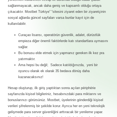
sağlanmayacak, ancak daha geniş ve kapsamlı olduğu ortaya
çıkacaktır. Mostbet Türkiye” “sitesini ziyaret eden bir ziyaretçinin
sosyal ağlarda güncel sayfaları varsa bunlar kayıt için de
kullanılabilir.
Curaçao lisansı, operatörün güvenlik, adalet, dürüstlük
empieza diğer önemli faktörlerde katı standartlara uymasını
sağlar.
Bu bonusu elde etmek için yapmanız gereken ilk kez pra
yatırmaktır.
Ama hepsi bu değil; Sadece katıldığınızda, yeni bir
oyuncu olarak ek olarak 35 bedava dönüş daha
kazanacaksınız!
Hesap oluşturup, ilk giriş yaptıktan sonra açılan périphérie
sayfanızda kişisel bilgileriniz, hesabınızdaki para miktarını ve
bonuslarınızı görürsünüz. Mostbet, üyelerinin gönderdiği kişisel
verileri şifrelenmiş bir şekilde korur. Ayrıca her en yeni teknolojik
gelişmede para server güvenliğini arttıracak bir yenileme yapar.