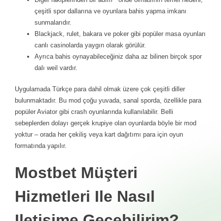
çeşitli spor dallarına ve oyunlara bahis yapma imkanı
sunmalarıdır.
Blackjack, rulet, bakara ve poker gibi popüler masa oyunları
canlı casinolarda yaygın olarak görülür.
Ayrıca bahis oynayabileceğiniz daha az bilinen birçok spor
dalı weil vardır.
Uygulamada Türkçe para dahil olmak üzere çok çeşitli diller
bulunmaktadır. Bu mod çoğu yuvada, sanal sporda, özellikle para
popüler Aviator gibi crash oyunlarında kullanılabilir. Belli
sebeplerden dolayı gerçek krupiye olan oyunlarda böyle bir mod
yoktur – orada her çekiliş veya kart dağıtımı para için oyun
formatında yapılır.
Mostbet Müşteri
Hizmetleri Ile Nasıl
Iletişime Geçebilirim?