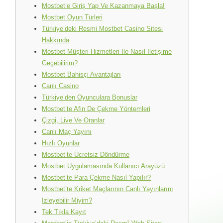
Mostbet’e Giriş Yap Ve Kazanmaya Başla!
Mostbet Oyun Türleri
Türkiye’deki Resmi Mostbet Casino Sitesi
Hakkında
Mostbet Müşteri Hizmetleri Ile Nasıl Iletişime
Geçebilirim?
Mostbet Bahisçi Avantajları
Canlı Casino
Türkiye’den Oyunculara Bonuslar
Mostbet’te Afin De Çekme Yöntemleri
Çizgi, Live Ve Oranlar
Canlı Maç Yayını
Hızlı Oyunlar
Mostbet’te Ücretsiz Döndürme
Mostbet Uygulamasında Kullanıcı Arayüzü
Mostbet’te Para Çekme Nasıl Yapılır?
Mostbet’te Kriket Maçlarının Canlı Yayınlarını
Izleyebilir Miyim?
Tek Tıkla Kayıt