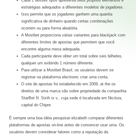
Cada 1 desses tipos apresenta seus próprios elementos e
estratégias adequados a diferentes modelos de jogadores.
Isso permite que os jogadores ganhem uma quantia
significativa de dinheiro quando certas combinações
ocorrem ou para forma aleatória.
A Mostbet proporciona várias variantes para blackjack com
diferentes limites de apostas que permitem que você
encontre alguma mesa adequada.
Cada participante deve obter um total sobre seis bilhetes,
qualquer um exibindo 1 número diferente.
Para utilizar a Mostbet Brasil, os usuários devem se
registrar na plataforma electronic criar uma conta.
O site de apostas foi estabelecido em 2009, at the os
direitos de uma marca são sobre propriedade da companhia
StarBet N. Sixth is v., cuja sede é localizada em Nicósia,
capital do Chipre.
É sempre uma boa idéia pesquisar elizabeth comparar diferentes
plataformas de apostas on-line antes de convencer usar uma. Os
usuários devem considerar fatores como a reputação da