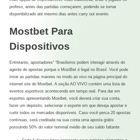
profeso, antes das partidas começarem, podendo se tornar
disponibilizado até mesmo dias antes carry out evento.
Mostbet Para
Dispositivos
Entretanto, apostadores” “Brasileiros podem interagir através do
agente de apostas porque o MostBet é legal no Brasil. Você pode
mirar as partidas maiores no modo ao vivo na página principal do
internet site do Mostbet. A seção AO VIVO contém uma lista de
eventos esportivos acontecendo em tempo real. Para dar em
esportes apresentando Mostbet, você deverá criar sua conta,
fazer um depósito, selecionar o esporte em que deseja apostar e
curtir todos os mercados disponíveis. Caso você perca 20 apostas
contínuas, será creditada na sua conta uma aposta grátis
possuindo 50% do valor nominal médio de seu saldo faltante.