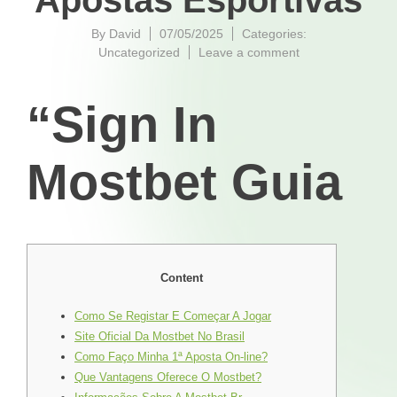
Apostas Esportivas
By
David
07/05/2025
Categories:
on
Uncategorized
Leave a comment
Mostbet:
O
“Sign In
Site
Estatal
Da
Mostbet Guia
Líder
Em
Apostas
Esportivas
Content
Como Se Registar E Começar A Jogar
Site Oficial Da Mostbet No Brasil
Como Faço Minha 1ª Aposta On-line?
Que Vantagens Oferece O Mostbet?