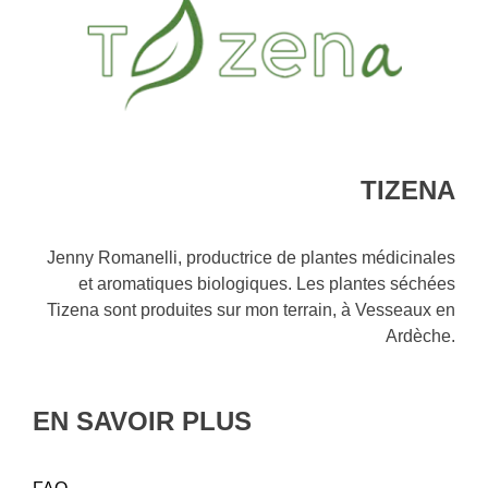
TIZENA
Jenny Romanelli, productrice de plantes médicinales
et aromatiques biologiques. Les plantes séchées
Tizena sont produites sur mon terrain, à Vesseaux en
Ardèche.
EN SAVOIR PLUS