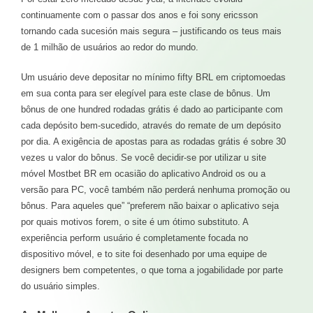
continuamente com o passar dos anos e foi sony ericsson
tornando cada sucesión mais segura – justificando os teus mais
de 1 milhão de usuários ao redor do mundo.
Um usuário deve depositar no mínimo fifty BRL em criptomoedas
em sua conta para ser elegível para este clase de bônus. Um
bônus de one hundred rodadas grátis é dado ao participante com
cada depósito bem-sucedido, através do remate de um depósito
por dia. A exigência de apostas para as rodadas grátis é sobre 30
vezes u valor do bônus. Se você decidir-se por utilizar u site
móvel Mostbet BR em ocasião do aplicativo Android os ou a
versão para PC, você também não perderá nenhuma promoção ou
bônus. Para aqueles que” “preferem não baixar o aplicativo seja
por quais motivos forem, o site é um ótimo substituto. A
experiência perform usuário é completamente focada no
dispositivo móvel, e to site foi desenhado por uma equipe de
designers bem competentes, o que torna a jogabilidade por parte
do usuário simples.