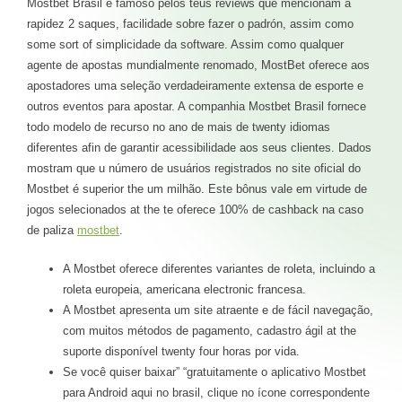
Mostbet Brasil é famoso pelos teus reviews que mencionam a
rapidez 2 saques, facilidade sobre fazer o padrón, assim como
some sort of simplicidade da software. Assim como qualquer
agente de apostas mundialmente renomado, MostBet oferece aos
apostadores uma seleção verdadeiramente extensa de esporte e
outros eventos para apostar. A companhia Mostbet Brasil fornece
todo modelo de recurso no ano de mais de twenty idiomas
diferentes afin de garantir acessibilidade aos seus clientes. Dados
mostram que u número de usuários registrados no site oficial do
Mostbet é superior the um milhão. Este bônus vale em virtude de
jogos selecionados at the te oferece 100% de cashback na caso
de paliza
mostbet
.
A Mostbet oferece diferentes variantes de roleta, incluindo a
roleta europeia, americana electronic francesa.
A Mostbet apresenta um site atraente e de fácil navegação,
com muitos métodos de pagamento, cadastro ágil at the
suporte disponível twenty four horas por vida.
Se você quiser baixar” “gratuitamente o aplicativo Mostbet
para Android aqui no brasil, clique no ícone correspondente