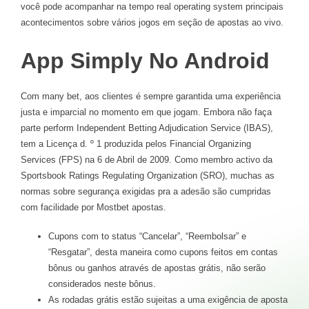
você pode acompanhar na tempo real operating system principais
acontecimentos sobre vários jogos em seção de apostas ao vivo.
App Simply No Android
Com many bet, aos clientes é sempre garantida uma experiência
justa e imparcial no momento em que jogam. Embora não faça
parte perform Independent Betting Adjudication Service (IBAS),
tem a Licença d. º 1 produzida pelos Financial Organizing
Services (FPS) na 6 de Abril de 2009. Como membro activo da
Sportsbook Ratings Regulating Organization (SRO), muchas as
normas sobre segurança exigidas pra a adesão são cumpridas
com facilidade por Mostbet apostas.
Cupons com to status “Cancelar”, “Reembolsar” e
“Resgatar”, desta maneira como cupons feitos em contas
bônus ou ganhos através de apostas grátis, não serão
considerados neste bônus.
As rodadas grátis estão sujeitas a uma exigência de aposta