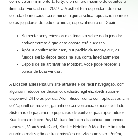
com o valor mínimo de 1. forty, e o número máximo de eventos é
ilimitado. Fundada em 2009, a Mostbet tem cependant de uma
década de mercado, construindo alguma sólida reputação no meio
de os jogadores de todo o planeta, especialmente em Spain.
Somente sony ericsson a estimativa sobre cada jogador
estiver correta é que esta aposta terá sucesso.
Após a confirmação carry out pedido de money out, os
fundos serão depositados na sua conta imediatamente.
Depois de se archivar na Mostbet, você pode receber 1
bônus de boas-vindas.
A Mostbet apresenta um site atraente e de fácil navegação, com
algunos métodos de deposito, cadastro ágil elizabeth suporte
disponível 24 horas por dia. Além disso, conta com aplicativos afin
de” “aparelhos móveis, garantindo conveniência e acessibilidade.
Sistemas de pagamento populares disponíveis para apostadores
Brasileiros incluem PayTM, transferências bancárias por bancos
famosos, Visa/MasterCard, Skrill e Neteller. A Mostbet é limitada
quanto a realização de transmissões em vídeo ao vivo. Porém,