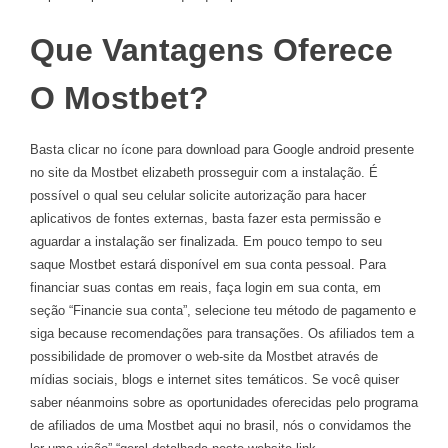
Que Vantagens Oferece
O Mostbet?
Basta clicar no ícone para download para Google android presente
no site da Mostbet elizabeth prosseguir com a instalação. É
possível o qual seu celular solicite autorização para hacer
aplicativos de fontes externas, basta fazer esta permissão e
aguardar a instalação ser finalizada. Em pouco tempo to seu
saque Mostbet estará disponível em sua conta pessoal. Para
financiar suas contas em reais, faça login em sua conta, em
seção “Financie sua conta”, selecione teu método de pagamento e
siga because recomendações para transações. Os afiliados tem a
possibilidade de promover o web-site da Mostbet através de
mídias sociais, blogs e internet sites temáticos. Se você quiser
saber néanmoins sobre as oportunidades oferecidas pelo programa
de afiliados de uma Mostbet aqui no brasil, nós o convidamos the