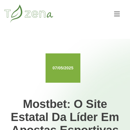
Skip
to
Tog
content
nav
07/05/2025
Mostbet: O Site
Estatal Da Líder Em