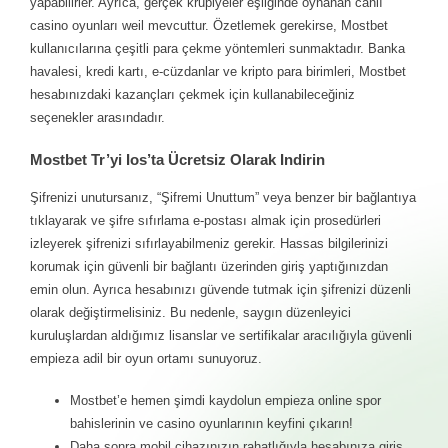
yapabilirler. Ayrıca, gerçek krupiyeler eşliğinde oynanan canlı
casino oyunları weil mevcuttur. Özetlemek gerekirse, Mostbet
kullanıcılarına çeşitli para çekme yöntemleri sunmaktadır. Banka
havalesi, kredi kartı, e-cüzdanlar ve kripto para birimleri, Mostbet
hesabınızdaki kazançları çekmek için kullanabileceğiniz
seçenekler arasındadır.
Mostbet Tr’yi Ios’ta Ücretsiz Olarak Indirin
Şifrenizi unutursanız, “Şifremi Unuttum” veya benzer bir bağlantıya
tıklayarak ve şifre sıfırlama e-postası almak için prosedürleri
izleyerek şifrenizi sıfırlayabilmeniz gerekir. Hassas bilgilerinizi
korumak için güvenli bir bağlantı üzerinden giriş yaptığınızdan
emin olun. Ayrıca hesabınızı güvende tutmak için şifrenizi düzenli
olarak değiştirmelisiniz. Bu nedenle, saygın düzenleyici
kuruluşlardan aldığımız lisanslar ve sertifikalar aracılığıyla güvenli
empieza adil bir oyun ortamı sunuyoruz.
Mostbet’e hemen şimdi kaydolun empieza online spor
bahislerinin ve casino oyunlarının keyfini çıkarın!
Daha sonra mobil cihazınızın rahatlığıyla hesabınıza giriş