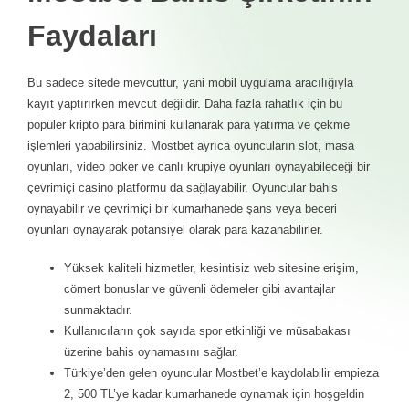
Faydaları
Bu sadece sitede mevcuttur, yani mobil uygulama aracılığıyla
kayıt yaptırırken mevcut değildir. Daha fazla rahatlık için bu
popüler kripto para birimini kullanarak para yatırma ve çekme
işlemleri yapabilirsiniz. Mostbet ayrıca oyuncuların slot, masa
oyunları, video poker ve canlı krupiye oyunları oynayabileceği bir
çevrimiçi casino platformu da sağlayabilir. Oyuncular bahis
oynayabilir ve çevrimiçi bir kumarhanede şans veya beceri
oyunları oynayarak potansiyel olarak para kazanabilirler.
Yüksek kaliteli hizmetler, kesintisiz web sitesine erişim,
cömert bonuslar ve güvenli ödemeler gibi avantajlar
sunmaktadır.
Kullanıcıların çok sayıda spor etkinliği ve müsabakası
üzerine bahis oynamasını sağlar.
Türkiye’den gelen oyuncular Mostbet’e kaydolabilir empieza
2, 500 TL’ye kadar kumarhanede oynamak için hoşgeldin