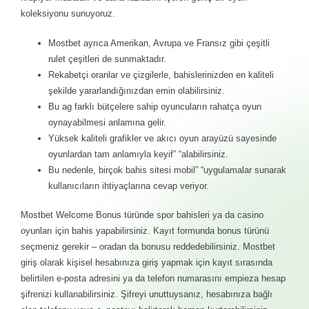
koleksiyonu sunuyoruz.
Mostbet ayrıca Amerikan, Avrupa ve Fransız gibi çeşitli
rulet çeşitleri de sunmaktadır.
Rekabetçi oranlar ve çizgilerle, bahislerinizden en kaliteli
şekilde yararlandığınızdan emin olabilirsiniz.
Bu ag farklı bütçelere sahip oyuncuların rahatça oyun
oynayabilmesi anlamına gelir.
Yüksek kaliteli grafikler ve akıcı oyun arayüzü sayesinde
oyunlardan tam anlamıyla keyif” “alabilirsiniz.
Bu nedenle, birçok bahis sitesi mobil” “uygulamalar sunarak
kullanıcıların ihtiyaçlarına cevap veriyor.
Mostbet Welcome Bonus türünde spor bahisleri ya da casino
oyunları için bahis yapabilirsiniz. Kayıt formunda bonus türünü
seçmeniz gerekir – oradan da bonusu reddedebilirsiniz. Mostbet
giriş olarak kişisel hesabınıza giriş yapmak için kayıt sırasında
belirtilen e-posta adresini ya da telefon numarasını empieza hesap
şifrenizi kullanabilirsiniz. Şifreyi unuttuysanız, hesabınıza bağlı