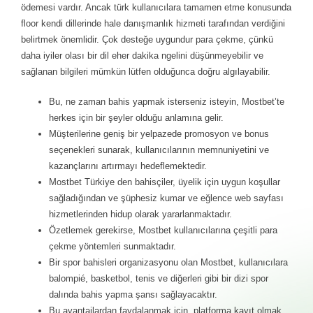
ödemesi vardır. Ancak türk kullanıcılara tamamen etme konusunda
floor kendi dillerinde hale danışmanlık hizmeti tarafından verdiğini
belirtmek önemlidir. Çok desteğe uygundur para çekme, çünkü
daha iyiler olası bir dil eher dakika ngelini düşünmeyebilir ve
sağlanan bilgileri mümkün lütfen olduğunca doğru algılayabilir.
Bu, ne zaman bahis yapmak isterseniz isteyin, Mostbet’te
herkes için bir şeyler olduğu anlamına gelir.
Müşterilerine geniş bir yelpazede promosyon ve bonus
seçenekleri sunarak, kullanıcılarının memnuniyetini ve
kazançlarını artırmayı hedeflemektedir.
Mostbet Türkiye den bahisçiler, üyelik için uygun koşullar
sağladığından ve şüphesiz kumar ve eğlence web sayfası
hizmetlerinden hidup olarak yararlanmaktadır.
Özetlemek gerekirse, Mostbet kullanıcılarına çeşitli para
çekme yöntemleri sunmaktadır.
Bir spor bahisleri organizasyonu olan Mostbet, kullanıcılara
balompié, basketbol, tenis ve diğerleri gibi bir dizi spor
dalında bahis yapma şansı sağlayacaktır.
Bu avantajlardan faydalanmak için, platforma kayıt olmak