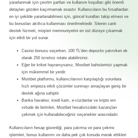
yararlanmak için çevrim şartları ve kullanım koşulları gibi önemli
detayları gözden kaçırmamak esastır. Kullanıcıların bu fırsatlardan
en iyi şekilde yararlanabilmesi için, güncel kuralları takip etmesi ve
bu bonusları akıllıca kullanması önerilmektedir. Sitenin canlı
destek hizmeti, müşteri memnuniyetini en üst düzeye çıkarmak
için etkili bir yol sunar.
Casino bonusu seçerken, 100 TL’den depozito yatırırken ek
olarak 250 ücretsiz rotate alabilirsiniz.
Eğer bir kriket hayranıysanız, Mostbet bahislerinizi yapmak
için mükemmel bir yerdir.
Mostbet platformu, kullanıcılarının karşılaştığı sorunlara
hızlı empieza etkili çözümler sunmayı amaçlayan geniş bir
destek ağına sahiptir.
Banka havalesi, kredi kartı, e-cüzdanlar ve kripto em
virtude de birimleri, Mostbet hesabınızdaki kazançları
çekmek için kullanabileceğiniz seçenekler arasındadır.
Kullanıcıların hesap güvenliği, para yatırma ve para çekme
işlemleri, bonus kullanımı ve daha pek çok konuda merak ettikleri