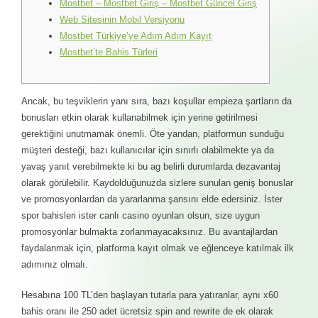
Mostbet – Mostbet Giriş – Mostbet Güncel Giriş
Web Sitesinin Mobil Versiyonu
Mostbet Türkiye’ye Adım Adım Kayıt
Mostbet’te Bahis Türleri
Ancak, bu teşviklerin yanı sıra, bazı koşullar empieza şartların da
bonusları etkin olarak kullanabilmek için yerine getirilmesi
gerektiğini unutmamak önemli. Öte yandan, platformun sunduğu
müşteri desteği, bazı kullanıcılar için sınırlı olabilmekte ya da
yavaş yanıt verebilmekte ki bu ag belirli durumlarda dezavantaj
olarak görülebilir. Kaydolduğunuzda sizlere sunulan geniş bonuslar
ve promosyonlardan da yararlanma şansını elde edersiniz. İster
spor bahisleri ister canlı casino oyunları olsun, size uygun
promosyonlar bulmakta zorlanmayacaksınız. Bu avantajlardan
faydalanmak için, platforma kayıt olmak ve eğlenceye katılmak ilk
adımınız olmalı.
Hesabına 100 TL’den başlayan tutarla para yatıranlar, aynı x60
bahis oranı ile 250 adet ücretsiz spin and rewrite de ek olarak