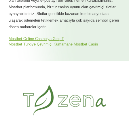
olan telefonu veya e–postayı belirterek hemen kurtarabilirsiniz.
Mostbet platformunda, bir tür casino oyunu olan çevrimiçi slotları
oynayabilirsiniz. Slotlar genellikle kazanan kombinasyonlara
ulaşarak ödemeleri tetiklemek amacıyla çok sayıda sembol içeren
dönen makaralar içerir.
Mostbet Online Casino’ya Giriş T
Navigation
Mostbet Türkiye Çevrimiçi Kumarhane Mostbet Casin
de
l’article