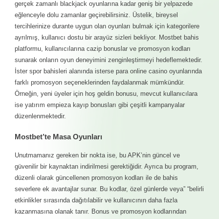
gerçek zamanlı blackjack oyunlarına kadar geniş bir yelpazede
eğlenceyle dolu zamanlar geçirebilirsiniz. Üstelik, bireysel
tercihlerinize durante uygun olan oyunları bulmak için kategorilere
ayrılmış, kullanıcı dostu bir arayüz sizleri bekliyor. Mostbet bahis
platformu, kullanıcılarına cazip bonuslar ve promosyon kodları
sunarak onların oyun deneyimini zenginleştirmeyi hedeflemektedir.
İster spor bahisleri alanında isterse para online casino oyunlarında
farklı promosyon seçeneklerinden faydalanmak mümkündür.
Örneğin, yeni üyeler için hoş geldin bonusu, mevcut kullanıcılara
ise yatırım empieza kayıp bonusları gibi çeşitli kampanyalar
düzenlenmektedir.
Mostbet’te Masa Oyunları
Unutmamanız gereken bir nokta ise, bu APK’nin güncel ve
güvenilir bir kaynaktan indirilmesi gerektiğidir. Ayrıca bu program,
düzenli olarak güncellenen promosyon kodları ile de bahis
severlere ek avantajlar sunar. Bu kodlar, özel günlerde veya” “belirli
etkinlikler sırasında dağıtılabilir ve kullanıcının daha fazla
kazanmasına olanak tanır. Bonus ve promosyon kodlarından