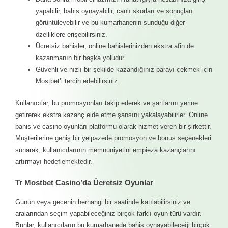
yapabilir, bahis oynayabilir, canlı skorları ve sonuçları
görüntüleyebilir ve bu kumarhanenin sunduğu diğer
özelliklere erişebilirsiniz.
Ücretsiz bahisler, online bahislerinizden ekstra afin de
kazanmanın bir başka yoludur.
Güvenli ve hızlı bir şekilde kazandığınız parayı çekmek için
Mostbet’i tercih edebilirsiniz.
Kullanıcılar, bu promosyonları takip ederek ve şartlarını yerine
getirerek ekstra kazanç elde etme şansını yakalayabilirler. Online
bahis ve casino oyunları platformu olarak hizmet veren bir şirkettir.
Müşterilerine geniş bir yelpazede promosyon ve bonus seçenekleri
sunarak, kullanıcılarının memnuniyetini empieza kazançlarını
artırmayı hedeflemektedir.
Tr Mostbet Casino’da Ücretsiz Oyunlar
Günün veya gecenin herhangi bir saatinde katılabilirsiniz ve
aralarından seçim yapabileceğiniz birçok farklı oyun türü vardır.
Bunlar, kullanıcıların bu kumarhanede bahis oynayabileceği birçok