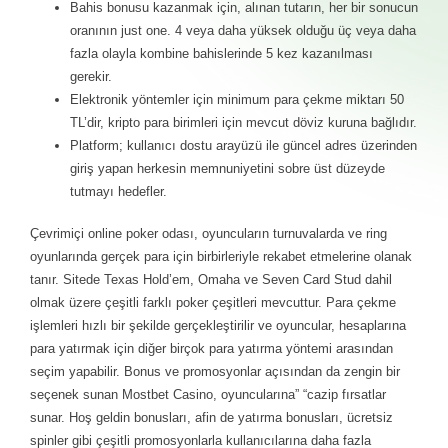
Bahis bonusu kazanmak için, alınan tutarın, her bir sonucun
oranının just one. 4 veya daha yüksek olduğu üç veya daha
fazla olayla kombine bahislerinde 5 kez kazanılması
gerekir.
Elektronik yöntemler için minimum para çekme miktarı 50
TL’dir, kripto para birimleri için mevcut döviz kuruna bağlıdır.
Platform; kullanıcı dostu arayüzü ile güncel adres üzerinden
giriş yapan herkesin memnuniyetini sobre üst düzeyde
tutmayı hedefler.
Çevrimiçi online poker odası, oyuncuların turnuvalarda ve ring
oyunlarında gerçek para için birbirleriyle rekabet etmelerine olanak
tanır. Sitede Texas Hold’em, Omaha ve Seven Card Stud dahil
olmak üzere çeşitli farklı poker çeşitleri mevcuttur. Para çekme
işlemleri hızlı bir şekilde gerçekleştirilir ve oyuncular, hesaplarına
para yatırmak için diğer birçok para yatırma yöntemi arasından
seçim yapabilir. Bonus ve promosyonlar açısından da zengin bir
seçenek sunan Mostbet Casino, oyuncularına” “cazip fırsatlar
sunar. Hoş geldin bonusları, afin de yatırma bonusları, ücretsiz
spinler gibi çeşitli promosyonlarla kullanıcılarına daha fazla