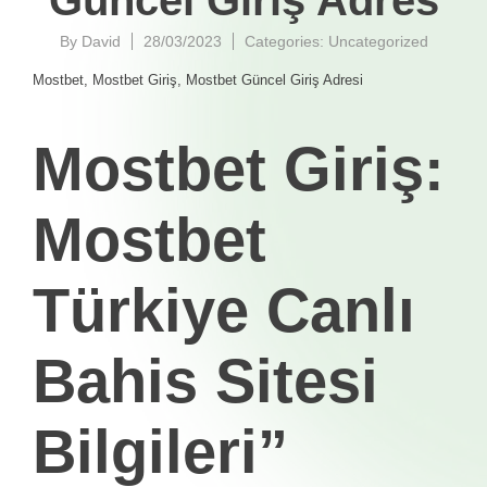
Güncel Giriş Adres
By
David
28/03/2023
Categories:
Uncategorized
Mostbet, Mostbet Giriş, Mostbet Güncel Giriş Adresi
Mostbet Giriş:
Mostbet
Türkiye Canlı
Bahis Sitesi
Bilgileri”