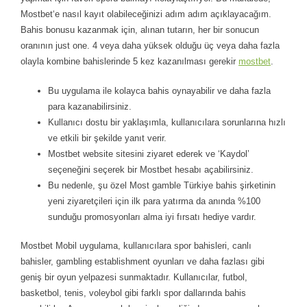
Mostbet‘e nasıl kayıt olabileceğinizi adım adım açıklayacağım.
Bahis bonusu kazanmak için, alınan tutarın, her bir sonucun
oranının just one. 4 veya daha yüksek olduğu üç veya daha fazla
olayla kombine bahislerinde 5 kez kazanılması gerekir
mostbet
.
Bu uygulama ile kolayca bahis oynayabilir ve daha fazla
para kazanabilirsiniz.
Kullanıcı dostu bir yaklaşımla, kullanıcılara sorunlarına hızlı
ve etkili bir şekilde yanıt verir.
Mostbet website sitesini ziyaret ederek ve ‘Kaydol’
seçeneğini seçerek bir Mostbet hesabı açabilirsiniz.
Bu nedenle, şu özel Most gamble Türkiye bahis şirketinin
yeni ziyaretçileri için ilk para yatırma da anında %100
sunduğu promosyonları alma iyi fırsatı hediye vardır.
Mostbet Mobil uygulama, kullanıcılara spor bahisleri, canlı
bahisler, gambling establishment oyunları ve daha fazlası gibi
geniş bir oyun yelpazesi sunmaktadır. Kullanıcılar, futbol, ​​
basketbol, ​​tenis, voleybol gibi farklı spor dallarında bahis