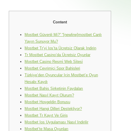
Content
Mostbet Güvenli Mi?” “[newline]mostbet Canlı
Yayın Sunuyor Mu?
Mostbet Tr’yi Ios’ta Ücretsiz Olarak Indirin
Tr Mostbet Casino’da Ücretsiz Oyunlar
Mostbet Casino Resmi̇ Web Si̇tesi̇
Mostbet Çevrimiçi Spor Bahisleri
Türkiye’den Oyuncular Için Mostbet’e Oyun
Hesabı Kaydı
Mostbet Bahis Şirketinin Faydaları
Mostbet Nasıl Kayıt Olurum?
Mostbet Hoşgeldin Bonusu
Mostbet Hangi Dilleri Destekliyor?
Mostbet Tr Kayıt Ve Giriş
Mostbet Ios Uygulaması Nasıl Indirilir
Mostbet’te Masa Oyunları