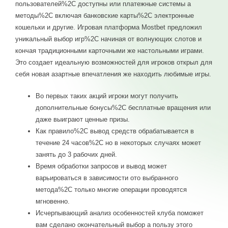
пользователей%2C доступны или платежные системы а
методы%2C включая банковские карты%2C электронные
кошельки и другие. Игровая платформа Mostbet предложил
уникальный выбор игр%2C начиная от волнующих слотов и
кончая традиционными карточными же настольными играми.
Это создает идеальную возможностей для игроков открыл для
себя новая азартные впечатления же находить любимые игры.
Во первых таких акций игроки могут получить
дополнительные бонусы%2C бесплатные вращения или
даже выиграют ценные призы.
Как правило%2C вывод средств обрабатывается в
течение 24 часов%2C но в некоторых случаях может
занять до 3 рабочих дней.
Время обработки запросов и вывод может
варьироваться в зависимости ото выбранного
метода%2C только многие операции проводятся
мгновенно.
Исчерпывающий анализ особенностей клуба поможет
вам сделано окончательный выбор а пользу этого