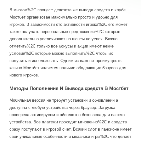
В многом%2C процесс депозита же вывода средств и клубе
Мостбет организован максимально просто и удобно для
игроков. В зависимости ото активности игрока%2C его может
также получать персональные предложения%2C которые
дополнительно увеличивают но шансы на успех. Важно
отметить%2C только все бонусы и акции имеют некие
условия%2C которые можно выполнить%2C чтобы их
получить и использовать. Одним из важных преимуществ
казино Мостбет является наличие ободряющих бонусов для
нового игроков.
Методы Пополнения И Вывода средств В Мостбет
Мобильная версия не требует установки и обновлений а
доступна с любую устройства через браузер. Загрузка
проверена антивирусом и абсолютно безопасна для вашего
устройства. Все платежи проходят мгновенно%2C и средств
сразу поступают в игровой счет. Всякий слот в пансионе имеет
свои уникальные особенности и механики игры%2C что делает