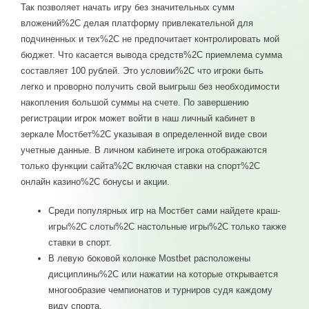
Так позволяет начать игру без значительных сумм
вложений%2C делая платформу привлекательной для
подчиненных и тех%2C не предпочитает контролировать мой
бюджет. Что касается вывода средств%2C приемлема сумма
составляет 100 рублей. Это условии%2C что игроки быть
легко и проворно получить свой выигрыш без необходимости
накопления большой суммы на счете. По завершению
регистрации игрок может войти в наш личный кабинет в
зеркале Мостбет%2C указывая в определенной виде свои
учетные данные. В личном кабинете игрока отображаются
только функции сайта%2C включая ставки на спорт%2C
онлайн казино%2C бонусы и акции.
Среди популярных игр на Мостбет сами найдете краш-
игры%2C слоты%2C настольные игры%2C только также
ставки в спорт.
В левую боковой колонке Mostbet расположены
дисциплины%2C или нажатии на которые открывается
многообразие чемпионатов и турниров судя каждому
виду спорта.