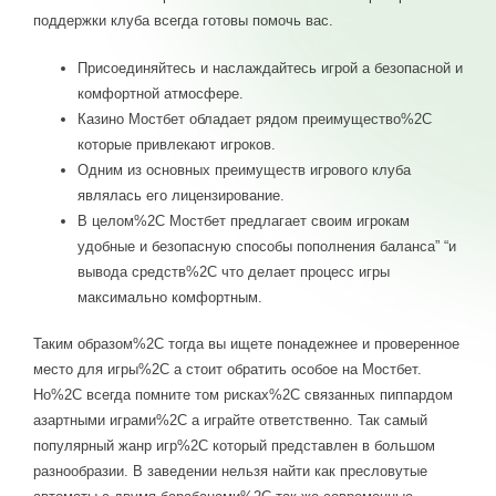
поддержки клуба всегда готовы помочь вас.
Присоединяйтесь и наслаждайтесь игрой а безопасной и
комфортной атмосфере.
Казино Мостбет обладает рядом преимущество%2C
которые привлекают игроков.
Одним из основных преимуществ игрового клуба
являлась его лицензирование.
В целом%2C Мостбет предлагает своим игрокам
удобные и безопасную способы пополнения баланса” “и
вывода средств%2C что делает процесс игры
максимально комфортным.
Таким образом%2C тогда вы ищете понадежнее и проверенное
место для игры%2C а стоит обратить особое на Мостбет.
Но%2C всегда помните том рисках%2C связанных пиппардом
азартными играми%2C а играйте ответственно. Так самый
популярный жанр игр%2C который представлен в большом
разнообразии. В заведении нельзя найти как пресловутые