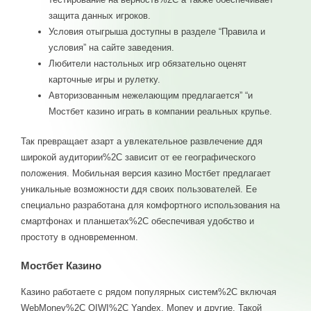
защита данных игроков.
Условия отыгрыша доступны в разделе “Правила и
условия” на сайте заведения.
Любители настольных игр обязательно оценят
карточные игры и рулетку.
Авторизованным нежелающим предлагается” “и
Мостбет казино играть в компании реальных крупье.
Так превращает азарт а увлекательное развлечение ддя
широкой аудитории%2C зависит от ее географического
положения. Мобильная версия казино Мостбет предлагает
уникальные возможности ддя своих пользователей. Ее
специально разработана для комфортного использования на
смартфонах и планшетах%2C обеспечивая удобство и
простоту в одновременном.
Мостбет Казино
Казино работаете с рядом популярных систем%2C включая
WebMoney%2C QIWI%2C Yandex. Money и другие. Такой