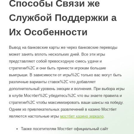
Способы Связи же
Службой Поддержки а
Их Особенности
Вывод на банковские карты же через банковские переводы
может занять вплоть нескольких дней. Все эти игры
представляют собой превосходную смесь удачи и
стратегии%2C и они быть принести игрокам большие
выигрыши. В зависимости от игры%2C только вас могут быть
различные варианты ставок%2C что добавляет
дополнительный уровень эмоции и волнения. При выбора игры
в клубе Мостбет%2C убедитесь%2C что вы знаете правила и
стратегии%2C чтобы максимизировать ваши шансы на победу.
Одним из привлекательных развлечений в казино Мостбет
являются настольные игры
мостбет казино зеркало
.
Также посетителям Мостбет официальный сайт