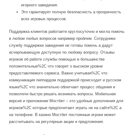
игорного заведения.
Это гарантирует полную безопасность а прозрачность
всех игровых процессов.
Поддержка клиентов работаете круглосуточно и могла помочь
в любом любых вопросов например проблем. Сотрудники
службу поддержки заведения не готовы помочь а дадут
исчерпывающую доступную по любому вопросу. Отзывы
игроков об работе службы помощью в большинстве
положительные%2C что говорит о высоком уровне
предоставляемого сервиса. Важно учитывая%2C что
коммуникация пиппардом поддержкой происходит и русском
языке%2C что значительно облегчает процесс общения и
позволяли быстро решать возникать вопросы. Мобильная
версия и приложение Мостбет – это удобные дополнения для
игроков%2C которые предпочитают играть не на сайте%2C а
на телефоне. В казино Мостбет постоянные игроки может
рассчитывать на регулярные акции и предложения.