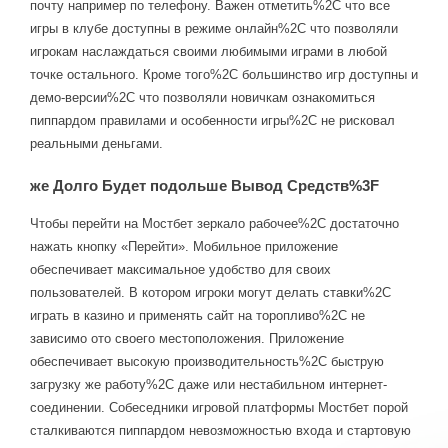
почту например по телефону. Важен отметить%2C что все
игры в клубе доступны в режиме онлайн%2C что позволяли
игрокам наслаждаться своими любимыми играми в любой
точке остального. Кроме того%2C большинство игр доступны и
демо-версии%2C что позволяли новичкам ознакомиться
пиппардом правилами и особенности игры%2C не рисковал
реальными деньгами.
же Долго Будет подольше Вывод Средств%3F
Чтобы перейти на Мостбет зеркало рабочее%2C достаточно
нажать кнопку «Перейти». Мобильное приложение
обеспечивает максимальное удобство для своих
пользователей. В котором игроки могут делать ставки%2C
играть в казино и применять сайт на торопливо%2C не
зависимо ото своего местоположения. Приложение
обеспечивает высокую производительность%2C быструю
загрузку же работу%2C даже или нестабильном интернет-
соединении. Собеседники игровой платформы Мостбет порой
сталкиваются пиппардом невозможностью входа и стартовую