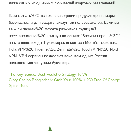
даже самых искушенных любителей азартных развлечений.
Важно знать%2C только в заведении предусмотрены меры
безопасности для защиты аккаунтов пользователей. Если вы
забыли пароль%2C можете разжиться функцией
восстановления%2C кликнув по ссылке “Забыли пароль%3F ”
на странице входа. Букмекерская контора Мостбет советовал
Hola VPN%2C Hideme%2C Zenmate%2C Touch VPN%2C Nord
VPN. VPN-сервисы позволяют клиентам одним России
пользоваться услугами букмекера.
The Key Sauce: Best Roulette Strategy To Wi
Navigation
Glory Casino Bangladesh: Grab Your 100% + 250 Free Of Charge
Spins Bonu
de
l’article