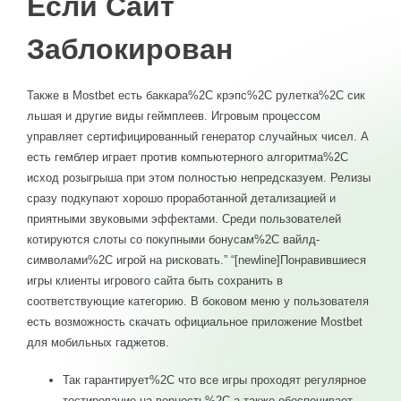
Если Сайт
Заблокирован
Также в Mostbet есть баккара%2C крэпс%2C рулетка%2C сик
льшая и другие виды геймплеев. Игровым процессом
управляет сертифицированный генератор случайных чисел. А
есть гемблер играет против компьютерного алгоритма%2C
исход розыгрыша при этом полностью непредсказуем. Релизы
сразу подкупают хорошо проработанной детализацией и
приятными звуковыми эффектами. Среди пользователей
котируются слоты со покупными бонусам%2C вайлд-
символами%2C игрой на рисковать.” “[newline]Понравившиеся
игры клиенты игрового сайта быть сохранить в
соответствующие категорию. В боковом меню у пользователя
есть возможность скачать официальное приложение Mostbet
для мобильных гаджетов.
Так гарантирует%2C что все игры проходят регулярное
тестирование на верность%2C а также обеспечивает