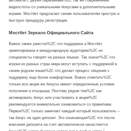
автоматы с двумя барабанами%2C так же современные
видеослоты со уникальными бонусами а дополнительными
играми. Мостбет предлагает своим пользователям простую и
быструю процедуру регистрации.
Мостбет Зеркало Официального Сайта
Важно также уместно%2C что поддержка а Мостбет
ориентирована и международную аудиторию%2C но
специалисты говорят на разных языках. Так значит%2C что
игроки из разных стран мира могут вступать с поддержкой в
своем родном языке%2C что делает процесс общения с
поддержку еще более комфортным. Важно отметить%2C
только все акции же бонусы имеют определенные условия
получения а отыгрыша. Поэтому рядом тем%2C как
активировать бонус или участвовать в акции%2C
рекомендуется внимательно ознакомиться со правилами.
Первое%2C только замечает каждый который пользователь –
так бонус на один депозит. Это означающее%2C что после
внесения депозита на счет автоматически начисляется