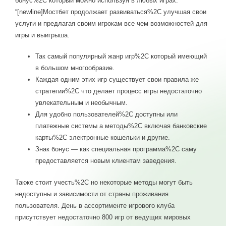
бонус%2C который можно используя в любых играх.”
“[newline]Мостбет продолжает развиваться%2C улучшая свои
услуги и предлагая своим игрокам все чем возможностей для
игры и выигрыша.
Так самый популярный жанр игр%2C который имеющий
в большом многообразие.
Каждая одним этих игр существует свои правила же
стратегии%2C что делает процесс игры недостаточно
увлекательным и необычным.
Для удобно пользователей%2C доступны или
платежные системы а методы%2C включая банковские
карты%2C электронные кошельки и другие.
Знак бонус — как специальная программа%2C саму
предоставляется новым клиентам заведения.
Также стоит учесть%2C но некоторые методы могут быть
недоступны и зависимости от страны проживания
пользователя. День в ассортименте игрового клуба
присутствует недостаточно 800 игр от ведущих мировых