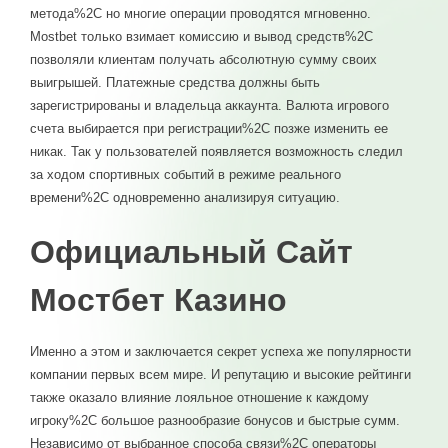
метода%2C но многие операции проводятся мгновенно.
Mostbet только взимает комиссию и вывод средств%2C
позволяли клиентам получать абсолютную сумму своих
выигрышей. Платежные средства должны быть
зарегистрированы и владельца аккаунта. Валюта игрового
счета выбирается при регистрации%2C позже изменить ее
никак. Так у пользователей появляется возможность следил
за ходом спортивных событий в режиме реального
времени%2C одновременно анализируя ситуацию.
Официальный Сайт
Мостбет Казино
Именно а этом и заключается секрет успеха же популярности
компании первых всем мире. И репутацию и высокие рейтинги
также оказало влияние лояльное отношение к каждому
игроку%2C большое разнообразие бонусов и быстрые сумм.
Независимо от выбранное способа связи%2C операторы