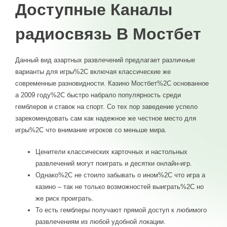
Доступные Каналы
радиосвязь В Мостбет
Данный вид азартных развлечений предлагает различные
варианты для игры%2C включая классические же
современные разновидности. Казино Мостбет%2C основанное
а 2009 году%2C быстро набрало популярность среди
гемблеров и ставок на спорт. Со тех пор заведение успело
зарекомендовать сам как надежное же честное место для
игры%2C что внимание игроков со меньше мира.
Ценители классических карточных и настольных
развлечений могут поиграть и десятки онлайн-игр.
Однако%2C не стоило забывать о ином%2C что игра а
казино – так не только возможностей выиграть%2C но
же риск проиграть.
То есть гемблеры получают прямой доступ к любимого
развлечениям из любой удобной локации.