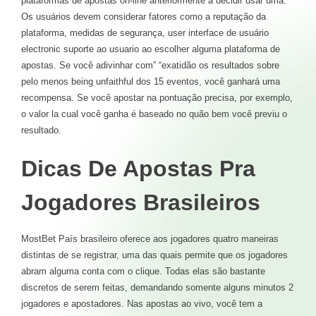
plataformas de apostas on-line anteriormente a decidir usar uma.
Os usuários devem considerar fatores como a reputação da
plataforma, medidas de segurança, user interface de usuário
electronic suporte ao usuario ao escolher alguma plataforma de
apostas. Se você adivinhar com” “exatidão os resultados sobre
pelo menos being unfaithful dos 15 eventos, você ganhará uma
recompensa. Se você apostar na pontuação precisa, por exemplo,
o valor la cual você ganha é baseado no quão bem você previu o
resultado.
Dicas De Apostas Pra
Jogadores Brasileiros
MostBet País brasileiro oferece aos jogadores quatro maneiras
distintas de se registrar, uma das quais permite que os jogadores
abram alguma conta com o clique. Todas elas são bastante
discretos de serem feitas, demandando somente alguns minutos 2
jogadores e apostadores. Nas apostas ao vivo, você tem a