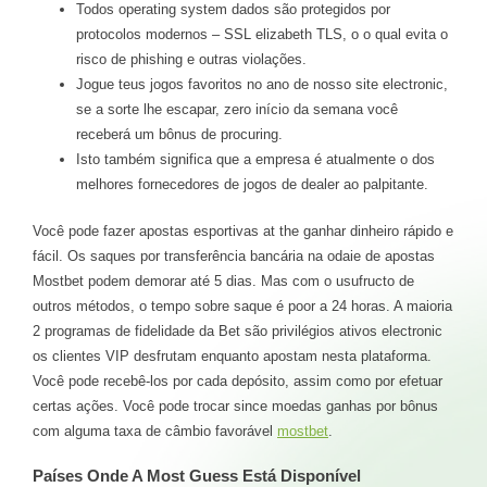
Todos operating system dados são protegidos por
protocolos modernos – SSL elizabeth TLS, o o qual evita o
risco de phishing e outras violações.
Jogue teus jogos favoritos no ano de nosso site electronic,
se a sorte lhe escapar, zero início da semana você
receberá um bônus de procuring.
Isto também significa que a empresa é atualmente o dos
melhores fornecedores de jogos de dealer ao palpitante.
Você pode fazer apostas esportivas at the ganhar dinheiro rápido e
fácil. Os saques por transferência bancária na odaie de apostas
Mostbet podem demorar até 5 dias. Mas com o usufructo de
outros métodos, o tempo sobre saque é poor a 24 horas. A maioria
2 programas de fidelidade da Bet são privilégios ativos electronic
os clientes VIP desfrutam enquanto apostam nesta plataforma.
Você pode recebê-los por cada depósito, assim como por efetuar
certas ações. Você pode trocar since moedas ganhas por bônus
com alguma taxa de câmbio favorável
mostbet
.
Países Onde A Most Guess Está Disponível