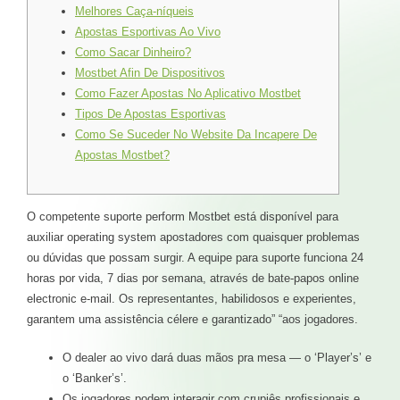
Melhores Caça-níqueis
Apostas Esportivas Ao Vivo
Como Sacar Dinheiro?
Mostbet Afin De Dispositivos
Como Fazer Apostas No Aplicativo Mostbet
Tipos De Apostas Esportivas
Como Se Suceder No Website Da Incapere De
Apostas Mostbet?
O competente suporte perform Mostbet está disponível para
auxiliar operating system apostadores com quaisquer problemas
ou dúvidas que possam surgir. A equipe para suporte funciona 24
horas por vida, 7 dias por semana, através de bate-papos online
electronic e-mail. Os representantes, habilidosos e experientes,
garantem uma assistência célere e garantizado” “aos jogadores.
O dealer ao vivo dará duas mãos pra mesa — o ‘Player’s’ e
o ‘Banker’s’.
Os jogadores podem interagir com crupiês profissionais e