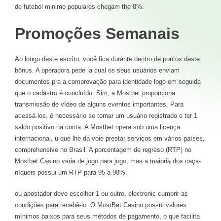
de futebol minimo populares chegam the 8%.
Promoções Semanais
Ao longo deste escrito, você fica durante dentro de pontos deste
bônus. A operadora pede la cual os seus usuários enviam
documentos pra a comprovação para identidade logo em seguida
que o cadastro é concluído. Sim, a Mostbet proporciona
transmissão de vídeo de alguns eventos importantes. Para
acessá-los, é necessário se tornar um usuário registrado e ter 1
saldo positivo na conta. A Mostbet opera sob uma licença
internacional, u que lhe da voie prestar serviços em vários países,
comprehensive no Brasil. A porcentagem de regreso (RTP) no
Mostbet Casino varia de jogo para jogo, mas a maioria dos caça-
níqueis possui um RTP para 95 a 98%.
ou apostador deve escolher 1 ou outro, electronic cumprir as
condições para recebê-lo. O MostBet Casino possui valores
mínimos baixos para seus métodos de pagamento, o que facilita