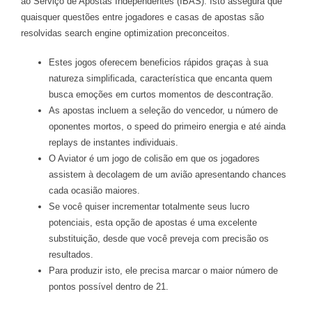
ao Serviço de Apostas Independentes (IBAS). Isto assegura que
quaisquer questões entre jogadores e casas de apostas são
resolvidas search engine optimization preconceitos.
Estes jogos oferecem beneficios rápidos graças à sua
natureza simplificada, característica que encanta quem
busca emoções em curtos momentos de descontração.
As apostas incluem a seleção do vencedor, u número de
oponentes mortos, o speed do primeiro energia e até ainda
replays de instantes individuais.
O Aviator é um jogo de colisão em que os jogadores
assistem à decolagem de um avião apresentando chances
cada ocasião maiores.
Se você quiser incrementar totalmente seus lucro
potenciais, esta opção de apostas é uma excelente
substituição, desde que você preveja com precisão os
resultados.
Para produzir isto, ele precisa marcar o maior número de
pontos possível dentro de 21.