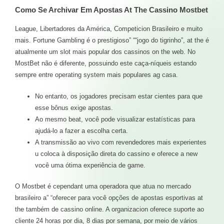
Como Se Archivar Em Apostas At The Cassino Mostbet
League, Libertadores da América, Competicion Brasileiro e muito
mais. Fortune Gambling é o prestigioso” ““jogo do tigrinho”, at the é
atualmente um slot mais popular dos cassinos on the web. No
MostBet não é diferente, possuindo este caça-níqueis estando
sempre entre operating system mais populares ag casa.
No entanto, os jogadores precisam estar cientes para que
esse bônus exige apostas.
Ao mesmo beat, você pode visualizar estatísticas para
ajudá-lo a fazer a escolha certa.
A transmissão ao vivo com revendedores mais experientes
u coloca à disposição direta do cassino e oferece a new
você uma ótima experiência de game.
O Mostbet é cependant uma operadora que atua no mercado
brasileiro a” “oferecer para você opções de apostas esportivas at
the também de cassino online. A organizacion oferece suporte ao
cliente 24 horas por dia, 8 dias por semana, por meio de vários