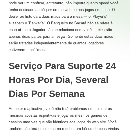
pode ser um confusa, entretanto, não importa quanto speed você
tenha dedicado ao pôquer on the web ou aos jogos em casa. O
dealer ao listo dará duas mãos para a mesa — o ‘Player’s’
elizabeth o ‘Banker’s’. O Banqueiro no Bacará não se refere à
casa at the o Jogador não se relaciona com você — eles são
apenas duas partes para arriesgar. Somente estas duas mãos
serão tratadas independentemente de quantos jogadores
estiverem mhh” “mesa.
Serviço Para Suporte 24
Horas Por Dia, Several
Dias Por Semana
Ao obter o aplicativo, você não terá problemas em colocar as
mesmas apostas esportivas e jogar os mesmos games de
cassino uma vez que são idênticos aos jogos do web site. Você
também não terá problemas na receber um bônus de boas-vindas