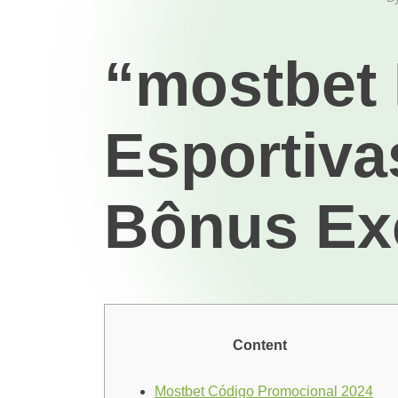
“mostbet 
Esportiva
Bônus Ex
Content
Mostbet Código Promocional 2024