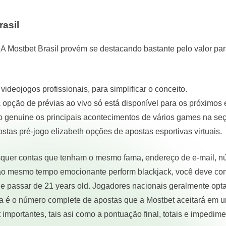
rasil
 A Mostbet Brasil provém se destacando bastante pelo valor pa
ideojogos profissionais, para simplificar o conceito.
opção de prévias ao vivo só está disponível para os próximos 
enuine os principais acontecimentos de vários games na seçã
stas pré-jogo elizabeth opções de apostas esportivas virtuais.
isquer contas que tenham o mesmo fama, endereço de e-mail, n
s ao mesmo tempo emocionante perform blackjack, você deve co
e passar de 21 years old. Jogadores nacionais geralmente opta
nha é o número complete de apostas que a Mostbet aceitará em u
importantes, tais asi como a pontuação final, totais e impedime