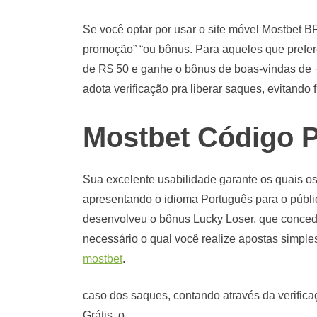
Se você optar por usar o site móvel Mostbet 
promoção” “ou bônus. Para aqueles que prefere
de R$ 50 e ganhe o bônus de boas-vindas de 
adota verificação pra liberar saques, evitando
Mostbet Código 
Sua excelente usabilidade garante os quais os 
apresentando o idioma Português para o públic
desenvolveu o bônus Lucky Loser, que concede
necessário o qual você realize apostas simpl
mostbet
.
caso dos saques, contando através da verifica
Grátis, o