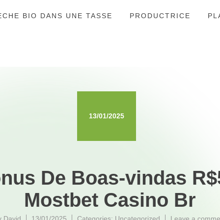
ÈCHE BIO DANS UNE TASSE
PRODUCTRICE
PL
13/01/2025
nus De Boas-vindas R$5
Mostbet Casino Br
y
David
13/01/2025
Categories:
Uncategorized
Leave a comme