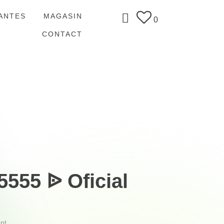
ANTES
MAGASIN
0
CONTACT
555 ᐉ Oficial
on
nt