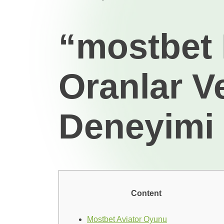
“mostbet B
Oranlar V
Deneyimi
Content
Mostbet Aviator Oyunu