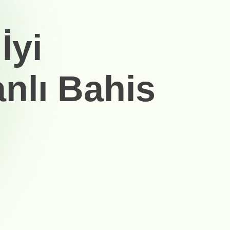
̇yi
nlı Bahis