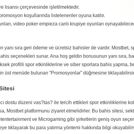
e lisansı çerçevesinde işletilmektedir.
romosyon koşullarında listelenenler oyuna katılır.
nları, video poker empieza canlı krupiye oyunları oynayabileceğ
 yanı sıra geri ödeme ve ücretsiz bahisler de vardır. Mostbet, sp
bahis seçenekleri sunar. Ana hoş geldin bonusunun yanı sıra, ba
ek profilli spor etkinliklerine ve siber sporlara bahis yapma, beli
çin üst menüde bulunan “Promosyonlar” düğmesine tıklayabilirsi
Sitesi
cı dostu düzeni vas?tas? ile tercih ettikleri spor etkinliklerine ko
larsa, Mostbet platformunu ziyaret etmelidirler. Bu bahis sitesi, s
etentertainment ve Microgaming gibi şirketlerin geniş oyun seçe
e tıklayarak bu para yatırma yöntemi hakkında bilgi okuyabilirs