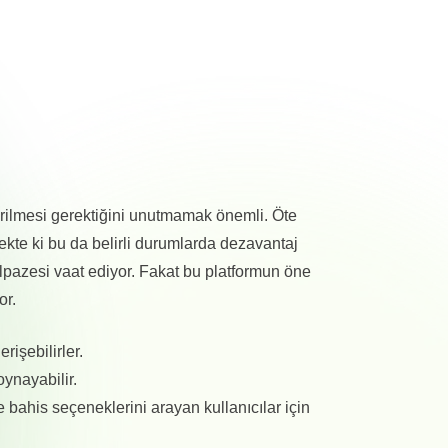
etirilmesi gerektiğini unutmamak önemli. Öte
ekte ki bu da belirli durumlarda dezavantaj
yelpazesi vaat ediyor. Fakat bu platformun öne
or.
işebilirler.
ynayabilir.
bahis seçeneklerini arayan kullanıcılar için