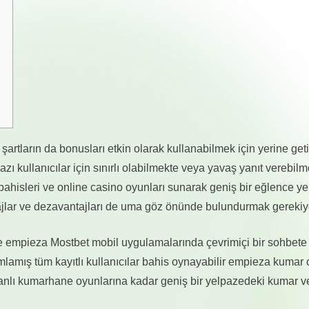
e şartların da bonusları etkin olarak kullanabilmek için yerine g
ı kullanıcılar için sınırlı olabilmekte veya yavaş yanıt verebilm
or bahisleri ve online casino oyunları sunarak geniş bir eğlence 
tajlar ve dezavantajları de uma göz önünde bulundurmak gerekiy
de empieza Mostbet mobil uygulamalarında çevrimiçi bir sohbete er
amış tüm kayıtlı kullanıcılar bahis oynayabilir empieza kumar o
anlı kumarhane oyunlarına kadar geniş bir yelpazedeki kumar ve 