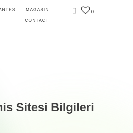
ANTES
MAGASIN
0
CONTACT
s Sitesi Bilgileri