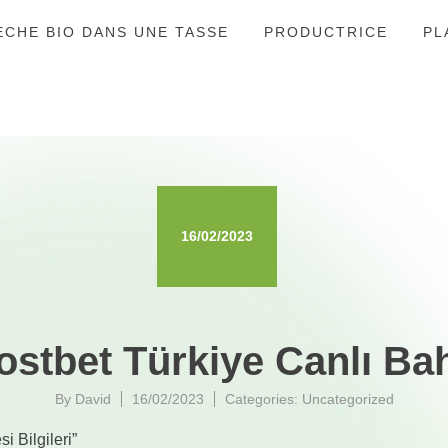
ÈCHE BIO DANS UNE TASSE
PRODUCTRICE
PL
16/02/2023
stbet Türkiye Canlı Bahi
By
David
16/02/2023
Categories:
Uncategorized
i Bilgileri”