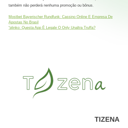
também não perderá nenhuma promoção ou bônus.
Mostbet Bayerischer Rundfunk: Cassino Online E Empresa De
Navigation
Apostas No Brasil
“plinko: Questa App È Legale O Only Unaltra Truffa?
de
l’article
TIZENA