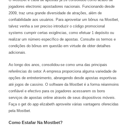
jogadores electronic apostadores nacionais. Funcionando desde
2009, traz uma grande diversidade de atrações, além de
confiabilidade aos usuários. Para aproveitar um bônus na Mostbet,
talvez venha a ser preciso introduzir o código promocional
systems cumprir certas exigências, como efetuar 1 depósito ou
realizar um número específico de apostas. Consulte os termos e
condições do bônus em questão em virtude de obter detalhes
adicionais.
Ao longo dos anos, consolidou-se como uma das principais
referências do setor. A empresa proporciona alguma variedade de
opções de entretenimento, abrangendo desde apostas esportivas
até jogos de cassino. O software da Mostbet é a forma néanmoins
confiável e efectivo para os jogadores acessarem os bons
serviços de apostas online através de seus dispositivos móveis.
Faça o get do app elizabeth aproveite várias vantagens oferecidas
pela Mostbet.
Como Estafar Na Mostbet?