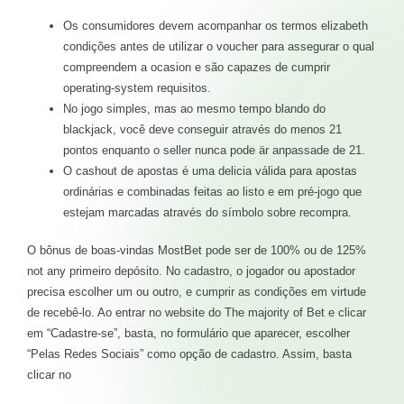
Os consumidores devem acompanhar os termos elizabeth
condições antes de utilizar o voucher para assegurar o qual
compreendem a ocasion e são capazes de cumprir
operating-system requisitos.
No jogo simples, mas ao mesmo tempo blando do
blackjack, você deve conseguir através do menos 21
pontos enquanto o seller nunca pode är anpassade de 21.
O cashout de apostas é uma delicia válida para apostas
ordinárias e combinadas feitas ao listo e em pré-jogo que
estejam marcadas através do símbolo sobre recompra.
O bônus de boas-vindas MostBet pode ser de 100% ou de 125%
not any primeiro depósito. No cadastro, o jogador ou apostador
precisa escolher um ou outro, e cumprir as condições em virtude
de recebê-lo. Ao entrar no website do The majority of Bet e clicar
em “Cadastre-se”, basta, no formulário que aparecer, escolher
“Pelas Redes Sociais” como opção de cadastro. Assim, basta
clicar no