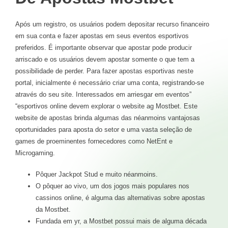
Após um registro, os usuários podem depositar recurso financeiro
em sua conta e fazer apostas em seus eventos esportivos
preferidos. É importante observar que apostar pode producir
arriscado e os usuários devem apostar somente o que tem a
possibilidade de perder. Para fazer apostas esportivas neste
portal, inicialmente é necessário criar uma conta, registrando-se
através do seu site. Interessados em arriesgar em eventos”
“esportivos online devem explorar o website ag Mostbet. Este
website de apostas brinda algumas das néanmoins vantajosas
oportunidades para aposta do setor e uma vasta seleção de
games de proeminentes fornecedores como NetEnt e
Microgaming.
Pôquer Jackpot Stud e muito néanmoins.
O pôquer ao vivo, um dos jogos mais populares nos
cassinos online, é alguma das alternativas sobre apostas
da Mostbet.
Fundada em yr, a Mostbet possui mais de alguma década