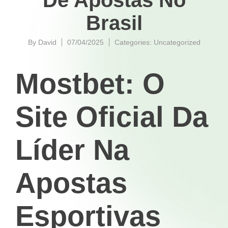
De Apostas No
Brasil
By
David
07/04/2025
Categories:
Uncategorized
Mostbet: O
Site Oficial Da
Líder Na
Apostas
Esportivas