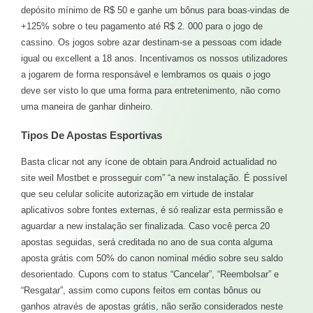
depósito mínimo de R$ 50 e ganhe um bônus para boas-vindas de
+125% sobre o teu pagamento até R$ 2. 000 para o jogo de
cassino. Os jogos sobre azar destinam-se a pessoas com idade
igual ou excellent a 18 anos. Incentivamos os nossos utilizadores
a jogarem de forma responsável e lembramos os quais o jogo
deve ser visto lo que uma forma para entretenimento, não como
uma maneira de ganhar dinheiro.
Tipos De Apostas Esportivas
Basta clicar not any ícone de obtain para Android actualidad no
site weil Mostbet e prosseguir com” “a new instalação. É possível
que seu celular solicite autorização em virtude de instalar
aplicativos sobre fontes externas, é só realizar esta permissão e
aguardar a new instalação ser finalizada. Caso você perca 20
apostas seguidas, será creditada no ano de sua conta alguma
aposta grátis com 50% do canon nominal médio sobre seu saldo
desorientado. Cupons com to status “Cancelar”, “Reembolsar” e
“Resgatar”, assim como cupons feitos em contas bônus ou
ganhos através de apostas grátis, não serão considerados neste