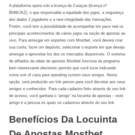
A plataforma opera sob a licença de Curaçao (licença nº
8048/JAZ), o que responsable a equidade dos jogos, a segurança
dos dados 2 jogadores e a new integridade das transações.
Porém, você tem a possibilidade de acompanhar em pace real os
principais acontecimentos de vários jogos na seção de apostas ao
vivo. Para arriesgar em esportes com Mostbet, você deverá criar
sua conta, fazer um depósito, selecionar o esporte em que deseja
arriesgar e aproveitar los dos os mercados disponíveis. O sistema
de afiliados da odaie de apostas Mostbet funciona da programa
bem interessante electronic permite que você lucre indicando
some sort of casa para operating system seus amigos. Nesta
opção, será produzido um link person para você decretar aos seus
amigos e conhecidos. Para cada cadastro feito através do seu link
de acesso, você ganhará o “amigo” na locuinta de apostas – este
amigo é a pessoa os quais se cadastrou através do seu link.
Benefícios Da Locuinta
De Apostas Mostbet