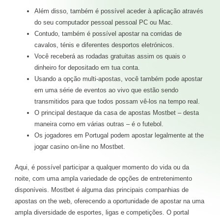
Além disso, também é possível aceder à aplicação através
do seu computador pessoal pessoal PC ou Mac.
Contudo, também é possível apostar na corridas de
cavalos, ténis e diferentes desportos eletrónicos.
Você receberá as rodadas gratuitas assim os quais o
dinheiro for depositado em tua conta.
Usando a opção multi-apostas, você também pode apostar
em uma série de eventos ao vivo que estão sendo
transmitidos para que todos possam vê-los na tempo real.
O principal destaque da casa de apostas Mostbet – desta
maneira como em várias outras – é o futebol.
Os jogadores em Portugal podem apostar legalmente at the
jogar casino on-line no Mostbet.
Aqui, é possível participar a qualquer momento do vida ou da
noite, com uma ampla variedade de opções de entretenimento
disponíveis. Mostbet é alguma das principais companhias de
apostas on the web, oferecendo a oportunidade de apostar na uma
ampla diversidade de esportes, ligas e competições. O portal