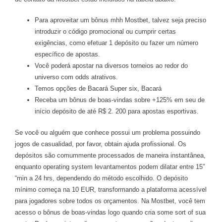
Para aproveitar um bônus mhh Mostbet, talvez seja preciso
introduzir o código promocional ou cumprir certas
exigências, como efetuar 1 depósito ou fazer um número
específico de apostas.
Você poderá apostar na diversos torneios ao redor do
universo com odds atrativos.
Temos opções de Bacará Super six, Bacará
Receba um bônus de boas-vindas sobre +125% em seu de
início depósito de até R$ 2. 200 para apostas esportivas.
Se você ou alguém que conhece possui um problema possuindo
jogos de casualidad, por favor, obtain ajuda profissional. Os
depósitos são comummente processados de maneira instantânea,
enquanto operating system levantamentos podem dilatar entre 15″
“min a 24 hrs, dependendo do método escolhido. O depósito
mínimo começa na 10 EUR, transformando a plataforma acessível
para jogadores sobre todos os orçamentos. Na Mostbet, você tem
acesso o bônus de boas-vindas logo quando cria some sort of sua