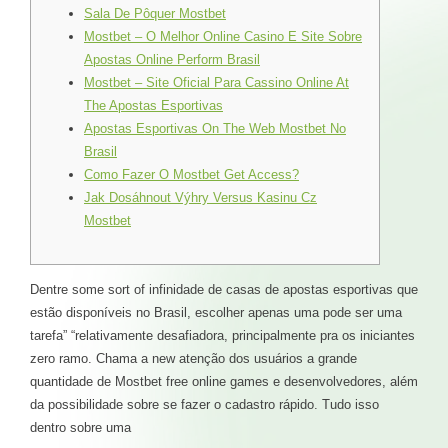
Sala De Pôquer Mostbet
Mostbet – O Melhor Online Casino E Site Sobre
Apostas Online Perform Brasil
Mostbet – Site Oficial Para Cassino Online At
The Apostas Esportivas
Apostas Esportivas On The Web Mostbet No
Brasil
Como Fazer O Mostbet Get Access?
Jak Dosáhnout Výhry Versus Kasinu Cz
Mostbet
Dentre some sort of infinidade de casas de apostas esportivas que
estão disponíveis no Brasil, escolher apenas uma pode ser uma
tarefa” “relativamente desafiadora, principalmente pra os iniciantes
zero ramo. Chama a new atenção dos usuários a grande
quantidade de Mostbet free online games e desenvolvedores, além
da possibilidade sobre se fazer o cadastro rápido. Tudo isso
dentro sobre uma