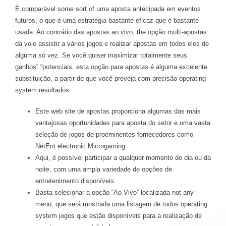
É comparável some sort of uma aposta antecipada em eventos
futuros, o que é uma estratégia bastante eficaz que é bastante
usada. Ao contrário das apostas ao vivo, the opção multi-apostas
da voie assistir a vários jogos e realizar apostas em todos eles de
alguma só vez. Se você quiser maximizar totalmente seus
ganhos” “potenciais, esta opção para apostas é alguma excelente
substituição, a partir de que você preveja com precisão operating
system resultados.
Este web site de apostas proporciona algumas das mais
vantajosas oportunidades para aposta do setor e uma vasta
seleção de jogos de proeminentes fornecedores como
NetEnt electronic Microgaming.
Aqui, é possível participar a qualquer momento do dia ou da
noite, com uma ampla variedade de opções de
entretenimento disponíveis.
Basta selecionar a opção “Ao Vivo” localizada not any
menu, que será mostrada uma listagem de todos operating
system jogos que estão disponíveis para a realização de