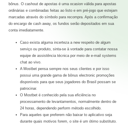
bônus. O cashout de apostas é uma ocasion válida para apostas
ordinárias e combinadas feitas ao listo e em pré-jogo que estejam
marcadas através do símbolo para recompra. Após a confirmação
do encargo de cash away, os fundos serão depositados em sua
conta imediatamente.
Caso exista alguma incerteza a new respeito de algum
serviço ou produto, sinta-se à vontade para contatar nossa
equipe de assistência técnica por meio de e-mail systems
chat ao vivo.
A Mostbet pensa sempre nos seus clientes e por isso
possui uma grande gama de bônus electronic promoções
disponíveis para que seus jogadores do Brasil possam se
patrocinar.
O Mostbet é conhecido pela sua eficiência no
processamento de levantamentos, normalmente dentro de
24 horas, dependendo perform método escolhido.
Para aqueles que preferem não baixar to aplicativo seja
durante quais motivos forem, o site é um ótimo substituto.