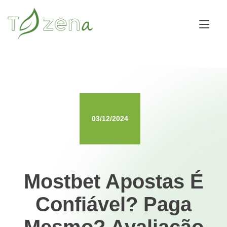
Skip
to
Tog
content
nav
03/12/2024
Mostbet Apostas É
Confiável? Paga