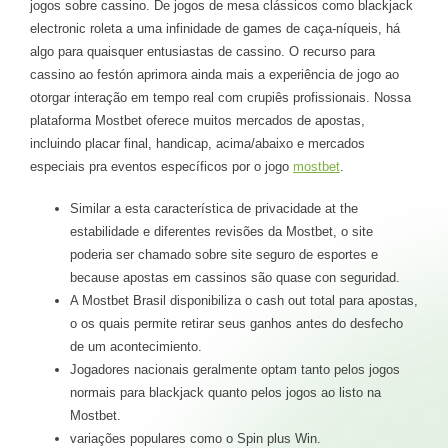
jogos sobre cassino. De jogos de mesa clássicos como blackjack
electronic roleta a uma infinidade de games de caça-níqueis, há
algo para quaisquer entusiastas de cassino. O recurso para
cassino ao festón aprimora ainda mais a experiência de jogo ao
otorgar interação em tempo real com crupiês profissionais. Nossa
plataforma Mostbet oferece muitos mercados de apostas,
incluindo placar final, handicap, acima/abaixo e mercados
especiais pra eventos específicos por o jogo
mostbet
.
Similar a esta característica de privacidade at the
estabilidade e diferentes revisões da Mostbet, o site
poderia ser chamado sobre site seguro de esportes e
because apostas em cassinos são quase con seguridad.
A Mostbet Brasil disponibiliza o cash out total para apostas,
o os quais permite retirar seus ganhos antes do desfecho
de um acontecimiento.
Jogadores nacionais geralmente optam tanto pelos jogos
normais para blackjack quanto pelos jogos ao listo na
Mostbet.
variações populares como o Spin plus Win.