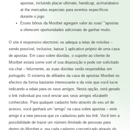
apostas, incluindo placar ultimate, handicap, acima/abaixo
at the mercados especiais para eventos específicos
durante o jogo.
Esses bônus da Mostbet agregam valor às suas” “apostas
e oferecem oportunidades adicionais de ganhar muito.
O site é responsivo electronic se adequa a telas de móviles –
sendo possível, inclusive, baixar 1 aplicativo próprio de uma casa
de apostas. Em caso sobre dúvidas, o suporte ao cliente do
Mostbet estará some sort of sua disposição e pode ser solicitado
via chat – felizmente, as suas dúvidas serão respondidas em
português. O sistema de afiliados da casa de apostas Mostbet es
efectivo da forma bastante interessante e da voie que você lucre
indicando a odaie para os seus amigos. Nesta opção, será gerado
o link individual pra você enviar aos seus amigos elizabeth
conhecidos. Para qualquer cadastro feito através do seu url de
acesso, você ganhará um “amigo” na casa sobre apostas – este
amigo é a new pessoa que ze cadastrou pelo teu link. Você tem a
possibilidade de trazer um número ilimitado de pessoas para
dentro do Mostbet e, pra cada cadastro concretizado através do