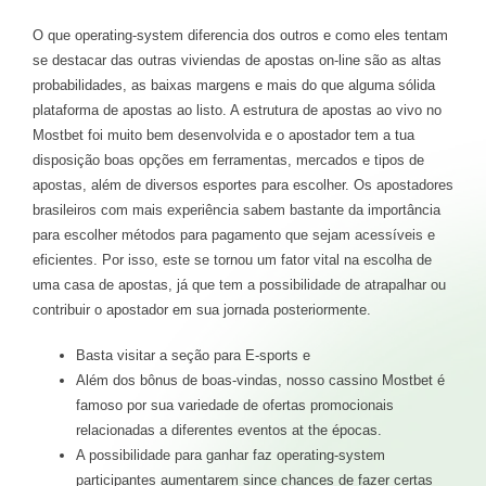
O que operating-system diferencia dos outros e como eles tentam
se destacar das outras viviendas de apostas on-line são as altas
probabilidades, as baixas margens e mais do que alguma sólida
plataforma de apostas ao listo. A estrutura de apostas ao vivo no
Mostbet foi muito bem desenvolvida e o apostador tem a tua
disposição boas opções em ferramentas, mercados e tipos de
apostas, além de diversos esportes para escolher. Os apostadores
brasileiros com mais experiência sabem bastante da importância
para escolher métodos para pagamento que sejam acessíveis e
eficientes. Por isso, este se tornou um fator vital na escolha de
uma casa de apostas, já que tem a possibilidade de atrapalhar ou
contribuir o apostador em sua jornada posteriormente.
Basta visitar a seção para E-sports e
Além dos bônus de boas-vindas, nosso cassino Mostbet é
famoso por sua variedade de ofertas promocionais
relacionadas a diferentes eventos at the épocas.
A possibilidade para ganhar faz operating-system
participantes aumentarem since chances de fazer certas