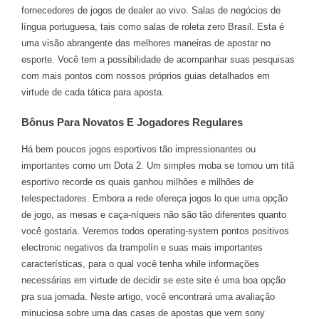
fornecedores de jogos de dealer ao vivo. Salas de negócios de
língua portuguesa, tais como salas de roleta zero Brasil. Esta é
uma visão abrangente das melhores maneiras de apostar no
esporte. Você tem a possibilidade de acompanhar suas pesquisas
com mais pontos com nossos próprios guias detalhados em
virtude de cada tática para aposta.
Bônus Para Novatos E Jogadores Regulares
Há bem poucos jogos esportivos tão impressionantes ou
importantes como um Dota 2. Um simples moba se tornou um titã
esportivo recorde os quais ganhou milhões e milhões de
telespectadores. Embora a rede ofereça jogos lo que uma opção
de jogo, as mesas e caça-níqueis não são tão diferentes quanto
você gostaria. Veremos todos operating-system pontos positivos
electronic negativos da trampolín e suas mais importantes
características, para o qual você tenha while informações
necessárias em virtude de decidir se este site é uma boa opção
pra sua jornada. Neste artigo, você encontrará uma avaliação
minuciosa sobre uma das casas de apostas que vem sony