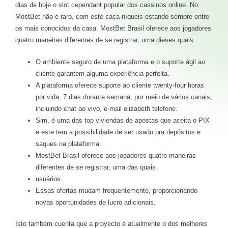
dias de hoje o slot cependant popular dos cassinos online. No
MostBet não é raro, com este caça-níqueis estando sempre entre
os mais conocidos da casa. MostBet Brasil oferece aos jogadores
quatro maneiras diferentes de se registrar, uma dieses quais
O ambiente seguro de uma plataforma e o suporte ágil ao
cliente garantem alguma experiência perfeita.
A plataforma oferece suporte ao cliente twenty-four horas
por vida, 7 dias durante semana, por meio de vários canais,
incluindo chat ao vivo, e-mail elizabeth telefone.
Sim, é uma das top viviendas de apostas que aceita o PIX
e este tem a possibilidade de ser usado pra depósitos e
saques na plataforma.
MostBet Brasil oferece aos jogadores quatro maneiras
diferentes de se registrar, uma das quais
usuários.
Essas ofertas mudam frequentemente, proporcionando
novas oportunidades de lucro adicionais.
Isto também cuenta que a proyecto é atualmente o dos melhores