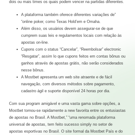
dois ou mais times os quais podem vencer na partidas diferentes.
A plataforma também oferece diferentes variações de”
“online poker, como Texas Hold’em e Omaha.
Além disso, os usuários devem assegurar-se de que
cumprem suas leis e regulamentos locais com relação às
apostas on-line.
Cupons com o status “Cancelar”, “Reembolsar” electronic
“Resgatar”, assim lo que cupons feitos em contas bônus ou
ganhos através de apostas grátis, não serão considerados
nesse bônus.
A Mostbet apresenta um web site atraente e de fácil
navegação, com diversos métodos sobre pagamento,
cadastro ágil e suporte disponível 24 horas por dia.
Com sua program amigável e uma vasta gama sobre opções, a
Mostbet tornou-se rapidamente a new favorita entre os entusiastas
de apostas no Brasil. A Mostbet,” “uma renomada plataforma
universal de apostas, tem feito sucesso simply no setor de
apostas esportivas no Brasil. O site formal da Mostbet País e do