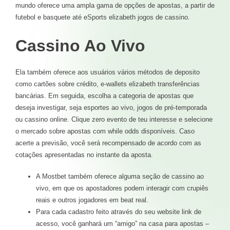
mundo oferece uma ampla gama de opções de apostas, a partir de
futebol e basquete até eSports elizabeth jogos de cassino.
Cassino Ao Vivo
Ela também oferece aos usuários vários métodos de deposito
como cartões sobre crédito, e-wallets elizabeth transferências
bancárias. Em seguida, escolha a categoria de apostas que
deseja investigar, seja esportes ao vivo, jogos de pré-temporada
ou cassino online. Clique zero evento de teu interesse e selecione
o mercado sobre apostas com while odds disponíveis. Caso
acerte a previsão, você será recompensado de acordo com as
cotações apresentadas no instante da aposta.
A Mostbet também oferece alguma seção de cassino ao
vivo, em que os apostadores podem interagir com crupiês
reais e outros jogadores em beat real.
Para cada cadastro feito através do seu website link de
acesso, você ganhará um “amigo” na casa para apostas –