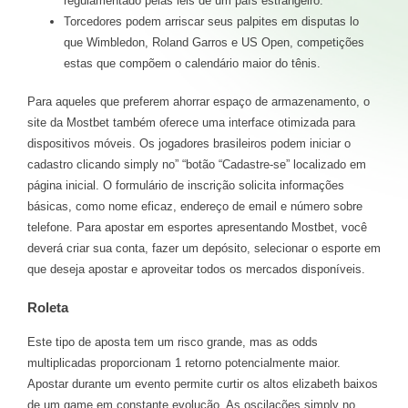
regulamentado pelas leis de um país estrangeiro.
Torcedores podem arriscar seus palpites em disputas lo
que Wimbledon, Roland Garros e US Open, competições
estas que compõem o calendário maior do tênis.
Para aqueles que preferem ahorrar espaço de armazenamento, o
site da Mostbet também oferece uma interface otimizada para
dispositivos móveis. Os jogadores brasileiros podem iniciar o
cadastro clicando simply no” “botão “Cadastre-se” localizado em
página inicial. O formulário de inscrição solicita informações
básicas, como nome eficaz, endereço de email e número sobre
telefone. Para apostar em esportes apresentando Mostbet, você
deverá criar sua conta, fazer um depósito, selecionar o esporte em
que deseja apostar e aproveitar todos os mercados disponíveis.
Roleta
Este tipo de aposta tem um risco grande, mas as odds
multiplicadas proporcionam 1 retorno potencialmente maior.
Apostar durante um evento permite curtir os altos elizabeth baixos
de um game em constante evolução. As oscilações simply no