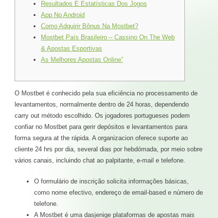
Resultados E Estatísticas Dos Jogos
App No Android
Como Adquirir Bônus Na Mostbet?
Mostbet País Brasileiro – Cassino On The Web
& Apostas Esportivas
As Melhores Apostas Online”
O Mostbet é conhecido pela sua eficiência no processamento de
levantamentos, normalmente dentro de 24 horas, dependendo
carry out método escolhido. Os jogadores portugueses podem
confiar no Mostbet para gerir depósitos e levantamentos para
forma segura at the rápida. A organizacion oferece suporte ao
cliente 24 hrs por dia, several dias por hebdómada, por meio sobre
vários canais, incluindo chat ao palpitante, e-mail e telefone.
O formulário de inscrição solicita informações básicas,
como nome efectivo, endereço de email-based e número de
telefone.
A Mostbet é uma dasjenige plataformas de apostas mais