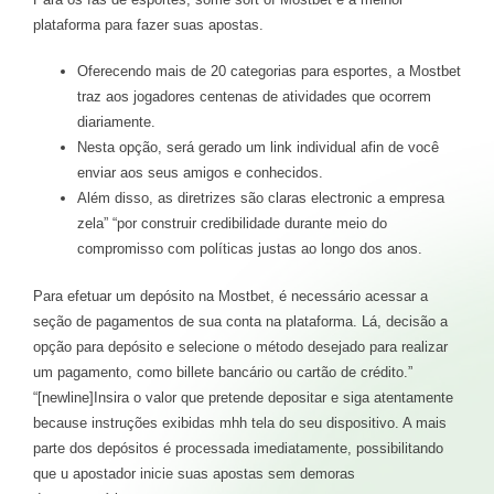
plataforma para fazer suas apostas.
Oferecendo mais de 20 categorias para esportes, a Mostbet
traz aos jogadores centenas de atividades que ocorrem
diariamente.
Nesta opção, será gerado um link individual afin de você
enviar aos seus amigos e conhecidos.
Além disso, as diretrizes são claras electronic a empresa
zela” “por construir credibilidade durante meio do
compromisso com políticas justas ao longo dos anos.
Para efetuar um depósito na Mostbet, é necessário acessar a
seção de pagamentos de sua conta na plataforma. Lá, decisão a
opção para depósito e selecione o método desejado para realizar
um pagamento, como billete bancário ou cartão de crédito.”
“[newline]Insira o valor que pretende depositar e siga atentamente
because instruções exibidas mhh tela do seu dispositivo. A mais
parte dos depósitos é processada imediatamente, possibilitando
que u apostador inicie suas apostas sem demoras