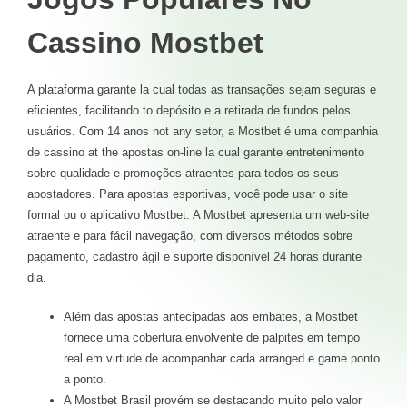
Cassino Mostbet
A plataforma garante la cual todas as transações sejam seguras e
eficientes, facilitando to depósito e a retirada de fundos pelos
usuários. Com 14 anos not any setor, a Mostbet é uma companhia
de cassino at the apostas on-line la cual garante entretenimento
sobre qualidade e promoções atraentes para todos os seus
apostadores. Para apostas esportivas, você pode usar o site
formal ou o aplicativo Mostbet. A Mostbet apresenta um web-site
atraente e para fácil navegação, com diversos métodos sobre
pagamento, cadastro ágil e suporte disponível 24 horas durante
dia.
Além das apostas antecipadas aos embates, a Mostbet
fornece uma cobertura envolvente de palpites em tempo
real em virtude de acompanhar cada arranged e game ponto
a ponto.
A Mostbet Brasil provém se destacando muito pelo valor