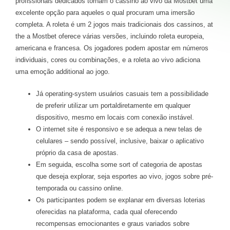
profissionais dedicados tornam o cassino ao vivo da Mostbet uma
excelente opção para aqueles o qual procuram uma imersão
completa. A roleta é um 2 jogos mais tradicionais dos cassinos, at
the a Mostbet oferece várias versões, incluindo roleta europeia,
americana e francesa. Os jogadores podem apostar em números
individuais, cores ou combinações, e a roleta ao vivo adiciona
uma emoção additional ao jogo.
Já operating-system usuários casuais tem a possibilidade
de preferir utilizar um portaldiretamente em qualquer
dispositivo, mesmo em locais com conexão instável.
O internet site é responsivo e se adequa a new telas de
celulares – sendo possível, inclusive, baixar o aplicativo
próprio da casa de apostas.
Em seguida, escolha some sort of categoria de apostas
que deseja explorar, seja esportes ao vivo, jogos sobre pré-
temporada ou cassino online.
Os participantes podem se explanar em diversas loterias
oferecidas na plataforma, cada qual oferecendo
recompensas emocionantes e graus variados sobre