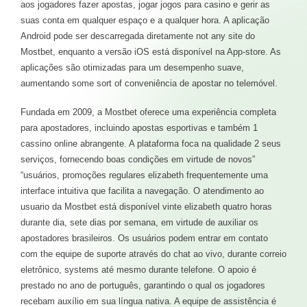
aos jogadores fazer apostas, jogar jogos para casino e gerir as
suas conta em qualquer espaço e a qualquer hora. A aplicação
Android pode ser descarregada diretamente not any site do
Mostbet, enquanto a versão iOS está disponível na App-store. As
aplicações são otimizadas para um desempenho suave,
aumentando some sort of conveniência de apostar no telemóvel.
Fundada em 2009, a Mostbet oferece uma experiência completa
para apostadores, incluindo apostas esportivas e também 1
cassino online abrangente. A plataforma foca na qualidade 2 seus
serviços, fornecendo boas condições em virtude de novos”
“usuários, promoções regulares elizabeth frequentemente uma
interface intuitiva que facilita a navegação. O atendimento ao
usuario da Mostbet está disponível vinte elizabeth quatro horas
durante dia, sete dias por semana, em virtude de auxiliar os
apostadores brasileiros. Os usuários podem entrar em contato
com the equipe de suporte através do chat ao vivo, durante correio
eletrônico, systems até mesmo durante telefone. O apoio é
prestado no ano de português, garantindo o qual os jogadores
recebam auxílio em sua língua nativa. A equipe de assistência é