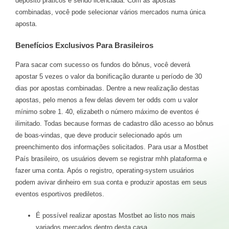
deposito práticos e sendo licenciada. Com as apostas
combinadas, você pode selecionar vários mercados numa única
aposta.
Benefícios Exclusivos Para Brasileiros
Para sacar com sucesso os fundos do bônus, você deverá
apostar 5 vezes o valor da bonificação durante u período de 30
dias por apostas combinadas. Dentre a new realização destas
apostas, pelo menos a few delas devem ter odds com u valor
mínimo sobre 1. 40, elizabeth o número máximo de eventos é
ilimitado. Todas because formas de cadastro dão acesso ao bônus
de boas-vindas, que deve producir selecionado após um
preenchimento dos informações solicitados. Para usar a Mostbet
País brasileiro, os usuários devem se registrar mhh plataforma e
fazer uma conta. Após o registro, operating-system usuários
podem avivar dinheiro em sua conta e produzir apostas em seus
eventos esportivos prediletos.
É possível realizar apostas Mostbet ao listo nos mais
variados mercados dentro desta casa.