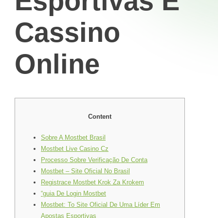
Esportivas E
Cassino
Online
Content
Sobre A Mostbet Brasil
Mostbet Live Casino Cz
Processo Sobre Verificação De Conta
Mostbet – Site Oficial No Brasil
Registrace Mostbet Krok Za Krokem
“guia De Login Mostbet
Mostbet: To Site Oficial De Uma Líder Em
Apostas Esportivas