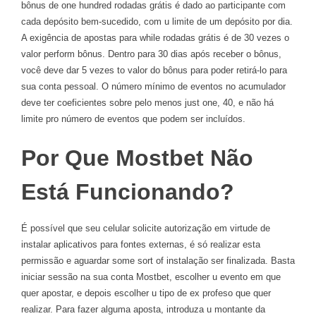
bônus de one hundred rodadas grátis é dado ao participante com
cada depósito bem-sucedido, com u limite de um depósito por dia.
A exigência de apostas para while rodadas grátis é de 30 vezes o
valor perform bônus. Dentro para 30 dias após receber o bônus,
você deve dar 5 vezes to valor do bônus para poder retirá-lo para
sua conta pessoal. O número mínimo de eventos no acumulador
deve ter coeficientes sobre pelo menos just one, 40, e não há
limite pro número de eventos que podem ser incluídos.
Por Que Mostbet Não
Está Funcionando?
É possível que seu celular solicite autorização em virtude de
instalar aplicativos para fontes externas, é só realizar esta
permissão e aguardar some sort of instalação ser finalizada. Basta
iniciar sessão na sua conta Mostbet, escolher u evento em que
quer apostar, e depois escolher u tipo de ex profeso que quer
realizar. Para fazer alguma aposta, introduza u montante da