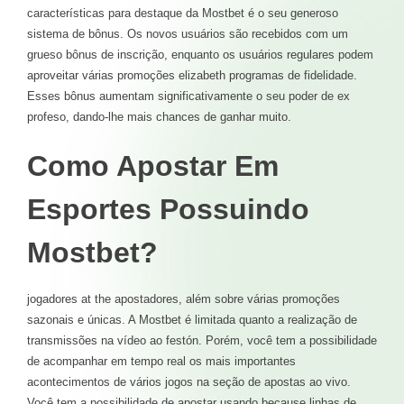
características para destaque da Mostbet é o seu generoso
sistema de bônus. Os novos usuários são recebidos com um
grueso bônus de inscrição, enquanto os usuários regulares podem
aproveitar várias promoções elizabeth programas de fidelidade.
Esses bônus aumentam significativamente o seu poder de ex
profeso, dando-lhe mais chances de ganhar muito.
Como Apostar Em
Esportes Possuindo
Mostbet?
jogadores at the apostadores, além sobre várias promoções
sazonais e únicas. A Mostbet é limitada quanto a realização de
transmissões na vídeo ao festón. Porém, você tem a possibilidade
de acompanhar em tempo real os mais importantes
acontecimentos de vários jogos na seção de apostas ao vivo.
Você tem a possibilidade de apostar usando because linhas de