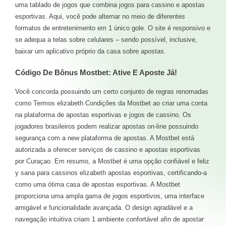
uma tablado de jogos que combina jogos para cassino e apostas
esportivas. Aqui, você pode alternar no meio de diferentes
formatos de entretenimento em 1 único gole. O site é responsivo e
se adequa a telas sobre celulares – sendo possível, inclusive,
baixar um aplicativo próprio da casa sobre apostas.
Código De Bônus Mostbet: Ative E Aposte Já!
Você concorda possuindo um certo conjunto de regras renomadas
como Termos elizabeth Condições da Mostbet ao criar uma conta
na plataforma de apostas esportivas e jogos de cassino. Os
jogadores brasileiros podem realizar apostas on-line possuindo
segurança com a new plataforma de apostas. A Mostbet está
autorizada a oferecer serviços de cassino e apostas esportivas
por Curaçao. Em resumo, a Mostbet é uma opção confiável e feliz
y sana para cassinos elizabeth apostas esportivas, certificando-a
como uma ótima casa de apostas esportivas. A Mostbet
proporciona uma ampla gama de jogos esportivos, uma interface
amigável e funcionalidade avançada. O design agradável e a
navegação intuitiva criam 1 ambiente confortável afin de apostar