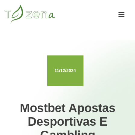
Skip
to
Tog
content
nav
11/12/2024
Mostbet Apostas
Desportivas E