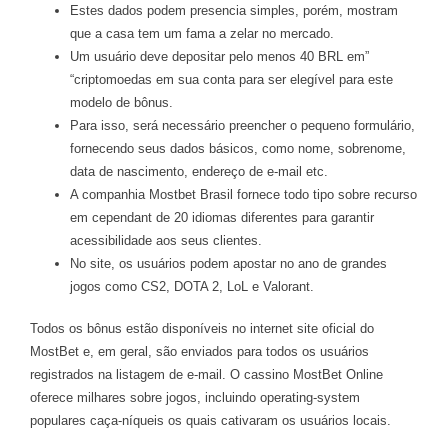
Estes dados podem presencia simples, porém, mostram
que a casa tem um fama a zelar no mercado.
Um usuário deve depositar pelo menos 40 BRL em”
“criptomoedas em sua conta para ser elegível para este
modelo de bônus.
Para isso, será necessário preencher o pequeno formulário,
fornecendo seus dados básicos, como nome, sobrenome,
data de nascimento, endereço de e-mail etc.
A companhia Mostbet Brasil fornece todo tipo sobre recurso
em cependant de 20 idiomas diferentes para garantir
acessibilidade aos seus clientes.
No site, os usuários podem apostar no ano de grandes
jogos como CS2, DOTA 2, LoL e Valorant.
Todos os bônus estão disponíveis no internet site oficial do
MostBet e, em geral, são enviados para todos os usuários
registrados na listagem de e-mail. O cassino MostBet Online
oferece milhares sobre jogos, incluindo operating-system
populares caça-níqueis os quais cativaram os usuários locais.