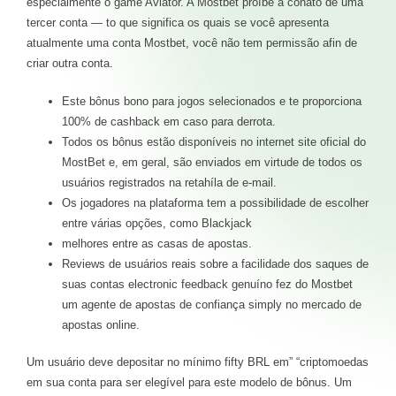
especialmente o game Aviator. A Mostbet proíbe a conato de uma
tercer conta — to que significa os quais se você apresenta
atualmente uma conta Mostbet, você não tem permissão afin de
criar outra conta.
Este bônus bono para jogos selecionados e te proporciona
100% de cashback em caso para derrota.
Todos os bônus estão disponíveis no internet site oficial do
MostBet e, em geral, são enviados em virtude de todos os
usuários registrados na retahíla de e-mail.
Os jogadores na plataforma tem a possibilidade de escolher
entre várias opções, como Blackjack
melhores entre as casas de apostas.
Reviews de usuários reais sobre a facilidade dos saques de
suas contas electronic feedback genuíno fez do Mostbet
um agente de apostas de confiança simply no mercado de
apostas online.
Um usuário deve depositar no mínimo fifty BRL em” “criptomoedas
em sua conta para ser elegível para este modelo de bônus. Um