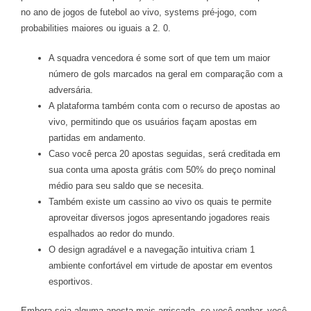
no ano de jogos de futebol ao vivo, systems pré-jogo, com
probabilities maiores ou iguais a 2. 0.
A squadra vencedora é some sort of que tem um maior
número de gols marcados na geral em comparação com a
adversária.
A plataforma também conta com o recurso de apostas ao
vivo, permitindo que os usuários façam apostas em
partidas em andamento.
Caso você perca 20 apostas seguidas, será creditada em
sua conta uma aposta grátis com 50% do preço nominal
médio para seu saldo que se necesita.
Também existe um cassino ao vivo os quais te permite
aproveitar diversos jogos apresentando jogadores reais
espalhados ao redor do mundo.
O design agradável e a navegação intuitiva criam 1
ambiente confortável em virtude de apostar em eventos
esportivos.
Embora seja alguma aposta mais arriscada, se você ganhar, você