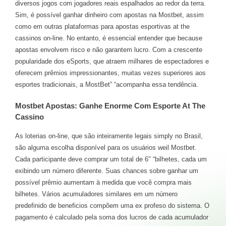
diversos jogos com jogadores reais espalhados ao redor da terra.
Sim, é possível ganhar dinheiro com apostas na Mostbet, assim
como em outras plataformas para apostas esportivas at the
cassinos on-line. No entanto, é essencial entender que because
apostas envolvem risco e não garantem lucro. Com a crescente
popularidade dos eSports, que atraem milhares de espectadores e
oferecem prêmios impressionantes, muitas vezes superiores aos
esportes tradicionais, a MostBet” “acompanha essa tendência.
Mostbet Apostas: Ganhe Enorme Com Esporte At The
Cassino
As loterias on-line, que são inteiramente legais simply no Brasil,
são alguma escolha disponível para os usuários weil Mostbet.
Cada participante deve comprar um total de 6″ “bilhetes, cada um
exibindo um número diferente. Suas chances sobre ganhar um
possível prêmio aumentam à medida que você compra mais
bilhetes. Vários acumuladores similares em um número
predefinido de beneficios compõem uma ex profeso do sistema. O
pagamento é calculado pela soma dos lucros de cada acumulador