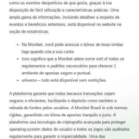
como os eventos desportivos de que gosta, graças à tua
disposição de fácil utilização e características práticas. Uma
ampla gama de informações, incluindo detalhes a respeito de
eventos e beneficios anteriores, está disponível no website na
seção de estatísticas.
Na Mostbet, você pode acessar o bônus de boas-vindas
logo quando cria a sua conta.
Isso significa que a Mostbet adere some sort of todos os
regulamentos e padrões necessários para oferecer 1
ambiente de apostas seguro e puntual.
universo – tudo está disponível sem restrições.
A plataforma garante que todas because transações sejam
seguros e eficientes, facilitando o depósito como também a
retirada de fundos pelos usuários. A Mostbet Brasil ie sob normas
rígidas, garantindo um klima de apostas tranquilo e justo. A
plataforma usa tecnologia de criptografia avançada para proteger
operating-system dados do usuário e todos os jogos são auditados
regularmente para garantir a imparcialidade. Uma das