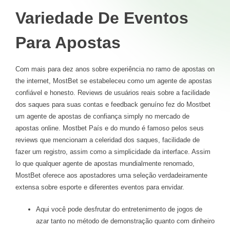
Variedade De Eventos
Para Apostas
Com mais para dez anos sobre experiência no ramo de apostas on
the internet, MostBet se estabeleceu como um agente de apostas
confiável e honesto. Reviews de usuários reais sobre a facilidade
dos saques para suas contas e feedback genuíno fez do Mostbet
um agente de apostas de confiança simply no mercado de
apostas online. Mostbet País e do mundo é famoso pelos seus
reviews que mencionam a celeridad dos saques, facilidade de
fazer um registro, assim como a simplicidade da interface. Assim
lo que qualquer agente de apostas mundialmente renomado,
MostBet oferece aos apostadores uma seleção verdadeiramente
extensa sobre esporte e diferentes eventos para envidar.
Aqui você pode desfrutar do entretenimento de jogos de
azar tanto no método de demonstração quanto com dinheiro