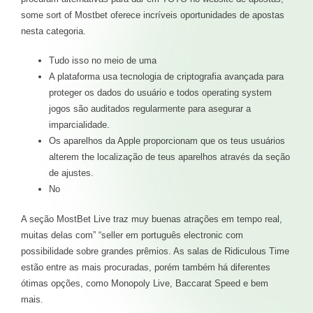
some sort of Mostbet oferece incríveis oportunidades de apostas
nesta categoria.
Tudo isso no meio de uma
A plataforma usa tecnologia de criptografia avançada para
proteger os dados do usuário e todos operating system
jogos são auditados regularmente para asegurar a
imparcialidade.
Os aparelhos da Apple proporcionam que os teus usuários
alterem the localização de teus aparelhos através da seção
de ajustes.
No
A seção MostBet Live traz muy buenas atrações em tempo real,
muitas delas com” “seller em português electronic com
possibilidade sobre grandes prêmios. As salas de Ridiculous Time
estão entre as mais procuradas, porém também há diferentes
ótimas opções, como Monopoly Live, Baccarat Speed e bem
mais.