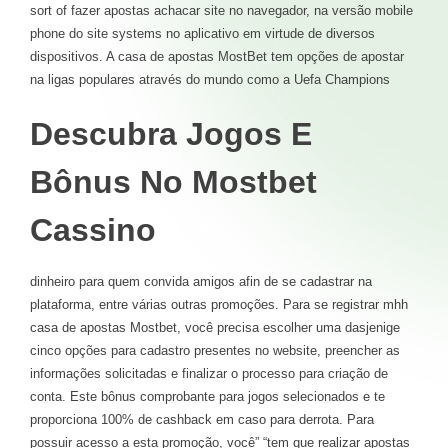
sort of fazer apostas achacar site no navegador, na versão mobile
phone do site systems no aplicativo em virtude de diversos
dispositivos. A casa de apostas MostBet tem opções de apostar
na ligas populares através do mundo como a Uefa Champions
Descubra Jogos E
Bônus No Mostbet
Cassino
dinheiro para quem convida amigos afin de se cadastrar na
plataforma, entre várias outras promoções. Para se registrar mhh
casa de apostas Mostbet, você precisa escolher uma dasjenige
cinco opções para cadastro presentes no website, preencher as
informações solicitadas e finalizar o processo para criação de
conta. Este bônus comprobante para jogos selecionados e te
proporciona 100% de cashback em caso para derrota. Para
possuir acesso a esta promoção, você” “tem que realizar apostas