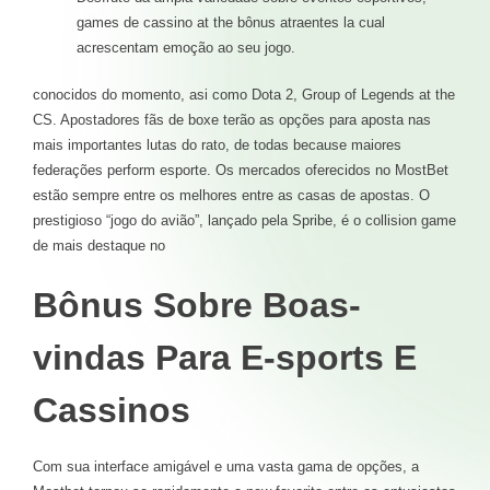
games de cassino at the bônus atraentes la cual
acrescentam emoção ao seu jogo.
conocidos do momento, asi como Dota 2, Group of Legends at the
CS. Apostadores fãs de boxe terão as opções para aposta nas
mais importantes lutas do rato, de todas because maiores
federações perform esporte. Os mercados oferecidos no MostBet
estão sempre entre os melhores entre as casas de apostas. O
prestigioso “jogo do avião”, lançado pela Spribe, é o collision game
de mais destaque no
Bônus Sobre Boas-
vindas Para E-sports E
Cassinos
Com sua interface amigável e uma vasta gama de opções, a