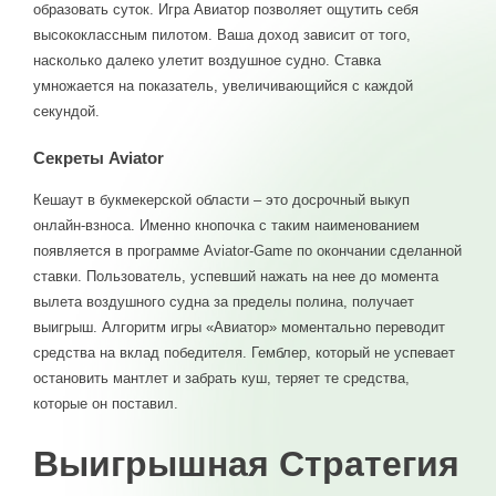
образовать суток. Игра Авиатор позволяет ощутить себя
высококлассным пилотом. Ваша доход зависит от того,
насколько далеко улетит воздушное судно. Ставка
умножается на показатель, увеличивающийся с каждой
секундой.
Секреты Aviator
Кешаут в букмекерской области – это досрочный выкуп
онлайн-взноса. Именно кнопочка с таким наименованием
появляется в программе Aviator-Game по окончании сделанной
ставки. Пользователь, успевший нажать на нее до момента
вылета воздушного судна за пределы полина, получает
выигрыш. Алгоритм игры «Авиатор» моментально переводит
средства на вклад победителя. Гемблер, который не успевает
остановить мантлет и забрать куш, теряет те средства,
которые он поставил.
Выигрышная Стратегия