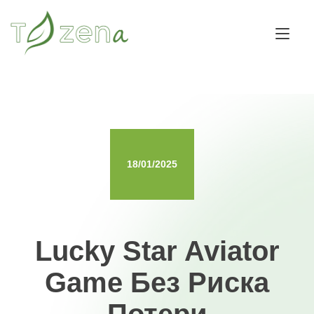
Skip
to
Tog
content
nav
18/01/2025
Lucky Star Aviator
Game Без Риска