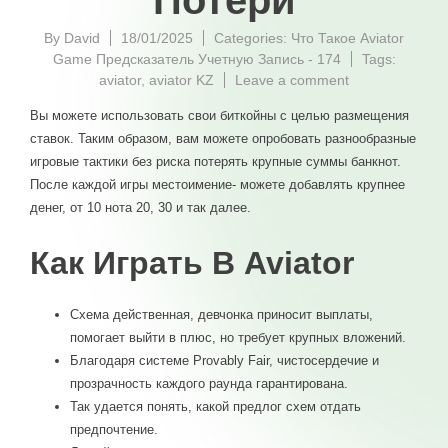
Потери
By
David
18/01/2025
Categories:
Что Такое Aviator
Game Предсказатель Учетную Запись - 174
Tags:
on
aviator
,
aviator KZ
Leave a comment
Lucky
Вы можете использовать свои биткойны с целью размещения
Star
ставок. Таким образом, вам можете опробовать разнообразные
Aviator
игровые тактики без риска потерять крупные суммы банкнот.
Game
Без
После каждой игры местоимение- можете добавлять крупнее
Риска
денег, от 10 нота 20, 30 и так далее.
Потери
Как Играть В Aviator
Схема действенная, девчонка приносит выплаты,
помогает выйти в плюс, но требует крупных вложений.
Благодаря системе Provably Fair, чистосердечие и
прозрачность каждого раунда гарантирована.
Так удается понять, какой предлог схем отдать
предпочтение.