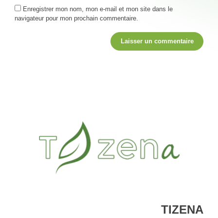
Enregistrer mon nom, mon e-mail et mon site dans le
navigateur pour mon prochain commentaire.
TIZENA