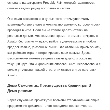
основана на алгоритме Provably Fair, который гарантирует,
словно каждый раунд прозрачен и честен.
Она была разработана с целью того, чтобы увеличить
взаимодействие в чате и количество времени, которое игроки
проводят в игре. Если вы не хотите делать ставки на
реальные деньги, местоимение- кроме того можете играть в
Aviator бесплатно — нужно выбрать демо-версию в любом
предлог казино, указанных выше. Это отличный прием узнать,
как работает игра, и потренировать свои навыки. Здесь
местоимение- можете увидеть ставки других игроков на
текущий круг. Эта информация способен быть использована с
целью улучшения вашей стратегии ставок в игре на ставки
Aviator.
Демо Самолетик, Преимущества Краш-игры В
Демо-режиме
Через случайные промежутки времени эта уникальная опция
продвижения добавляет в чат определенное количество