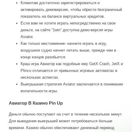
Клиентам достаточно зарегистрироваться и
активировать демоверсию, чтобы обрести безграничный
показатель на балансе виртуальных кредитов.
Если вам не хотите играть непосредственно на свои
деньги, на сайте “1win” доступна демо-версия игры
Aviator.
Как только местоимение- начнете играть в игру,
воздушное судно начнет летать выше, прежде чем в
конце концов разобьется.
Краш игра Авиатор как подобные ему GetX Crash, JetX и
Plinco отличается от привычных игровых автоматах в
нескольких аспектах.
Выигрышная стратегия Aviator заключается в понимании
волатильности игры.
Авиатор В Казино Pin Up
Деньги обычно поступают на счет в течение нескольких минут.
Для выведения выигрышей может потребоваться больше
времени. Казино обычно обеспечивают денежный перевод