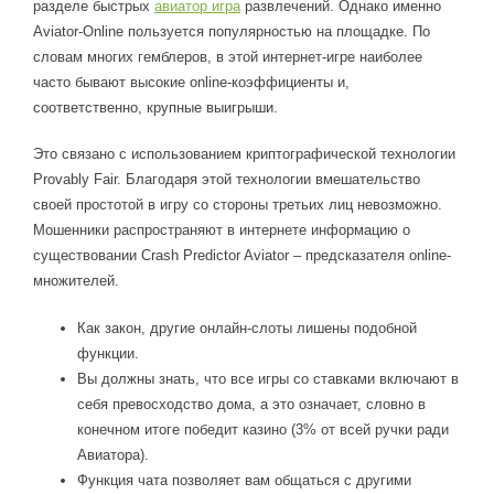
разделе быстрых
авиатор игра
развлечений. Однако именно
Aviator-Online пользуется популярностью на площадке. По
словам многих гемблеров, в этой интернет-игре наиболее
часто бывают высокие online-коэффициенты и,
соответственно, крупные выигрыши.
Это связано с использованием криптографической технологии
Provably Fair. Благодаря этой технологии вмешательство
своей простотой в игру со стороны третьих лиц невозможно.
Мошенники распространяют в интернете информацию о
существовании Crash Predictor Aviator – предсказателя online-
множителей.
Как закон, другие онлайн-слоты лишены подобной
функции.
Вы должны знать, что все игры со ставками включают в
себя превосходство дома, а это означает, словно в
конечном итоге победит казино (3% от всей ручки ради
Авиатора).
Функция чата позволяет вам общаться с другими