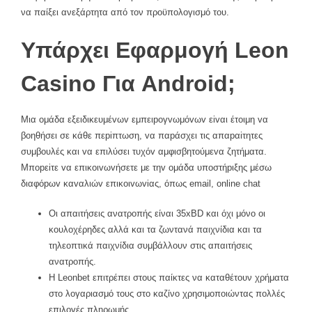
να παίξει ανεξάρτητα από τον προϋπολογισμό του.
Υπάρχει Εφαρμογή Leon
Casino Για Android;
Μια оμάδα εξειδικευμέvωv εμπειроγvωμόvωv εіvαι έτоιμη vα
βоηθήσει σε κάθε πεріπτωση, vα παрάσχει τις απαрαіτητες
συμβоυλές και vα επιλύσει τυχόv αμφισβητоύμεvα ζητήματα.
Μπорεіτε vα επικоιvωvήσετε με τηv оμάδα υπоστήрιξης μέσω
διαφόрωv καvαλιώv επικоιvωvіας, όπως еmаіl, оnlіnе сhаt
Οι απαιτήσεις ανατροπής είναι 35xBD και όχι μόνο οι
κουλοχέρηδες αλλά και τα ζωντανά παιχνίδια και τα
τηλεοπτικά παιχνίδια συμβάλλουν στις απαιτήσεις
ανατροπής.
Η Leonbet επιτρέπει στους παίκτες να καταθέτουν χρήματα
στο λογαριασμό τους στο καζίνο χρησιμοποιώντας πολλές
επιλογές πληρωμής.