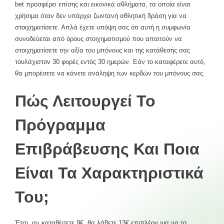
bet προσφέρει επίσης και εικονικά αθλήματα, τα οποία είναι
χρήσιμα όταν δεν υπάρχει ζωντανή αθλητική δράση για να
στοιχηματίσετε. Απλά έχετε υπόψη σας ότι αυτή η συμφωνία
συνοδεύεται από όρους στοιχηματισμού που απαιτούν να
στοιχηματίσετε την αξία του μπόνους και της κατάθεσής σας
τουλάχιστον 30 φορές εντός 30 ημερών. Εάν το καταφέρετε αυτό,
θα μπορέσετε να κάνετε ανάληψη των κερδών του μπόνους σας.
Πώς Λειτουργεί Το
Πρόγραμμα
Επιβράβευσης Και Ποια
Είναι Τα Χαρακτηριστικά
Του;
Έτσι, αν καταθέσετε 9€, θα λάβετε 13€ επιπλέον για να τα