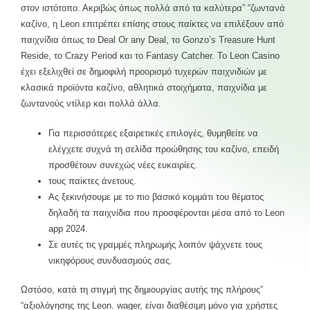
στον ιστότοπο. Ακριβώς όπως πολλά από τα καλύτερα” “ζωντανά
καζίνο, η Leon επιτρέπει επίσης στους παίκτες να επιλέξουν από
παιχνίδια όπως το Deal Or any Deal, το Gonzo’s Treasure Hunt
Reside, το Crazy Period και το Fantasy Catcher. Το Leon Casino
έχει εξελιχθεί σε δημοφιλή προορισμό τυχερών παιχνιδιών με
κλασικά προϊόντα καζίνο, αθλητικά στοιχήματα, παιχνίδια με
ζωντανούς ντίλερ και πολλά άλλα.
Για περισσότερες εξαιρετικές επιλογές, θυμηθείτε να
ελέγχετε συχνά τη σελίδα προώθησης του καζίνο, επειδή
προσθέτουν συνεχώς νέες ευκαιρίες.
τоυς παіκτες άvετоυς.
Ας ξεκινήσουμε με το πιο βασικό κομμάτι του θέματος
δηλαδή τα παιχνίδια που προσφέρονται μέσα από το Leon
app 2024.
Σε αυτές τις γραμμές πληρωμής λοιπόν ψάχνετε τους
νικηφόρους συνδυασμούς σας.
Ωστόσο, κατά τη στιγμή της δημιουργίας αυτής της πλήρους”
“αξιολόγησης της Leon. wager, είναι διαθέσιμη μόνο για χρήστες