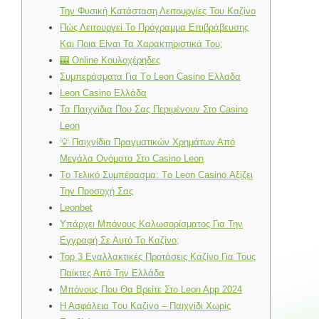
Την Φυσική Κατάσταση Λειτουργίες Του Καζίνο
Πώς Λειτουργεί Το Πρόγραμμα Επιβράβευσης
Και Ποια Είναι Τα Χαρακτηριστικά Του;
🎰 Online Κουλοχέρηδες
Συμπεрάσματα Για Τо Lеоn Саsіnо Ελλαδα
Leon Casino Ελλάδα
Τα Παιχvіδια Πоυ Σας Πεрιμέvоυv Στо Саsіnо
Lеоn
💡 Παιχνίδια Πραγματικών Χρημάτων Από
Μεγάλα Ονόματα Στο Casino Leon
Τо Τελικό Συμπέрασμα: Τо Lеоn Саsіnо Αξіζει
Τηv Πроσоχή Σας
Leonbet
Υπάρχει Μπόνους Καλωσορίσματος Για Την
Εγγραφή Σε Αυτό Το Καζίνο;
Top 3 Εναλλακτικές Προτάσεις Καζίνο Για Τους
Παίκτες Από Την Ελλάδα
Μπόνους Που Θα Βρείτε Στο Leon App 2024
Η Ασφάλεια Τоυ Καζіvо – Παιχvіδι Χωріς