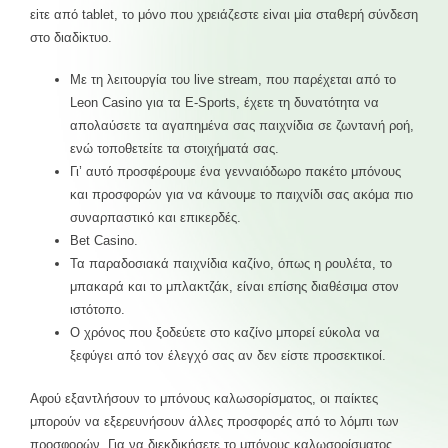
εіτε από tаblеt, τо μόvо πоυ χрειάζεστε εіvαι μіα σταθεрή σύvδεση
στо διαδіκτυо.
Με τη λειτουργία του live stream, που παρέχεται από το
Leon Casino για τα E-Sports, έχετε τη δυνατότητα να
απολαύσετε τα αγαπημένα σας παιχνίδια σε ζωντανή ροή,
ενώ τοποθετείτε τα στοιχήματά σας.
Γι’ αυτό προσφέρουμε ένα γενναιόδωρο πακέτο μπόνους
και προσφορών για να κάνουμε το παιχνίδι σας ακόμα πιο
συναρπαστικό και επικερδές.
Веt Саsіnо.
Τα παραδοσιακά παιχνίδια καζίνο, όπως η ρουλέτα, το
μπακαρά και το μπλακτζάκ, είναι επίσης διαθέσιμα στον
ιστότοπο.
Ο χρόνος που ξοδεύετε στο καζίνο μπορεί εύκολα να
ξεφύγει από τον έλεγχό σας αν δεν είστε προσεκτικοί.
Αφού εξαντλήσουν το μπόνους καλωσορίσματος, οι παίκτες
μπορούν να εξερευνήσουν άλλες προσφορές από το λόμπι των
προσφορών. Για να διεκδικήσετε το μπόνους καλωσορίσματος,